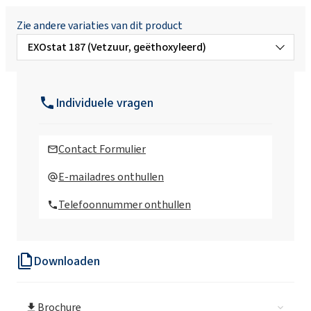
Zie andere variaties van dit product
EXOstat 187 (Vetzuur, geëthoxyleerd)
EXOstat K (geëthoxyleerd, gequaterniseerd
vetamine)
Individuele vragen
EXOstat KO (Cocamide DEA)
Contact Formulier
EXOstat RO (Oleamide DEA, Rapamide DEA)
E-mailadres onthullen
Telefoonnummer onthullen
EXOstaat 1900
Downloaden
Brochure