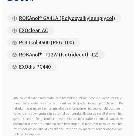
ROKAnol® GA4LA (Polyoxyalkyleenglycol)
EXOclean AC
POLIkol 4500 (PEG-100)
ROKAnol® IT12W (Isotrideceth-12)
EXOdis PC440
Alle bovenstaande informatie met betrekking tot het product wordt verstrekt
naar beste weten van de fabrikant en te goeder trouw gepubliceerd. De
fabrikant garandeert echter niet dat de informatie en inhoud van dit document
volledig en nauwkeurig zijn en is niet aansprakelijk voor de resultaten van het
gebruik ervan. De gebruiker is verplicht de informatie en inhoud van deze
documentatie zelf te verifiëren en te bevestigen. De fabrikant behoudt zich het
recht voor om de inhoud van dit document op elk moment zonder opgave van
redenen te wijzigen.