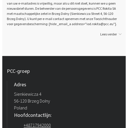
van uw e-mailadres is vrijwillig, maar als u dit niet doet, kunnen we u geen
nieuwsbrief sturen. De beheerder van de persoonsgegevens is PCC Rokita SA
met maatschappelijke zetel in Brzeg Dolny (Sienkiewicza Street 4, 56-120
Brzeg Dolny). U kunt per e-mail contact opnemen met onze Toezichthouder
voor gegevensbescherming: [hide _email_a address="iod.rokita@pcc.eu"].
Lees verder
PCC-groep
Adres
Sienkiewicza 4
56-120 Brzeg Dolny
Poland
Hoofdcontactlijn:
+48717942000