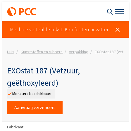
Machine vertaalde tekst. Kan fouten bevatten.
Huis
Kunststoffen en rubbers
verpakking
EXOstat 187 (Vetzuur
EXOstat 187 (Vetzuur,
geëthoxyleerd)
Monsters beschikbaar:
Aanvraag verzenden:
Fabrikant