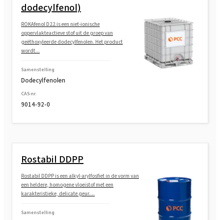
dodecylfenol)
ROKAfenol D22 is een niet-ionische
oppervlakteactieve stof uit de groep van
geëthoxyleerde dodecylfenolen. Het product
wordt...
Samenstelling
Dodecylfenolen
CAS-nr.
9014-92-0
Rostabil DDPP
Rostabil DDPP is een alkyl-arylfosfiet in de vorm van
een heldere, homogene vloeistof met een
karakteristieke, delicate geur....
Samenstelling