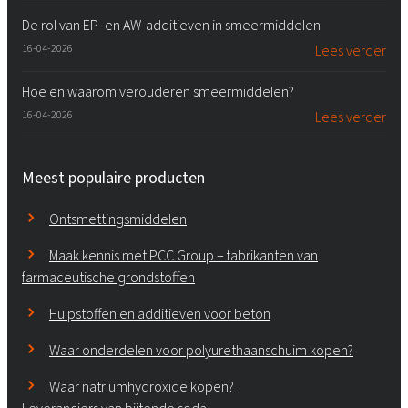
De rol van EP- en AW-additieven in smeermiddelen
16-04-2026
Lees verder
Hoe en waarom verouderen smeermiddelen?
16-04-2026
Lees verder
Meest populaire producten
Ontsmettingsmiddelen
Maak kennis met PCC Group – fabrikanten van
farmaceutische grondstoffen
Hulpstoffen en additieven voor beton
Waar onderdelen voor polyurethaanschuim kopen?
Waar natriumhydroxide kopen?