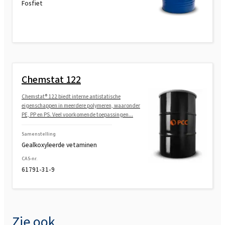
Fosfiet
Chemstat 122
Chemstat® 122 biedt interne antistatische
eigenschappen in meerdere polymeren, waaronder
PE, PP en PS. Veel voorkomende toepassingen...
Samenstelling
Gealkoxyleerde vetaminen
CAS-nr.
61791-31-9
Zie ook