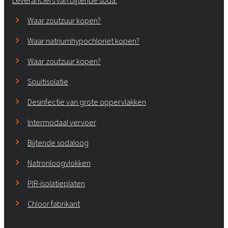
Leveranciers van bijtende soda.
Waar zoutzuur kopen?
Waar natriumhypochloriet kopen?
Waar zoutzuur kopen?
Spuitisolatie
Desinfectie van grote oppervlakken
Intermodaal vervoer
Bijtende sodaloog
Natronloogvlokken
PIR-isolatieplaten
Chloor fabrikant