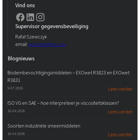
Vind ons
Supervisor gegevensbeveiliging
Rafał Szewczyk
email:
iod.rokita@pcc.eu
Blognieuws
Bodembevochtigingsmiddelen – EXOwet R3823 en EXOwet
R3831
9-07-2026
Lees verder
ISO VG en SAE – hoe interpreteer je viscositeitsklassen?
16-04-2026
Lees verder
Soorten industriële smeermiddelen
16-04-2026
Lees verder