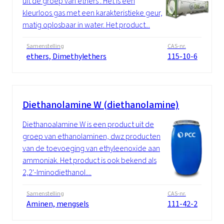
uit de groep van ethers . Het is een
kleurloos gas met een karakteristieke geur,
matig oplosbaar in water. Het product...
Samenstelling
CAS-nr.
ethers, Dimethylethers
115-10-6
Diethanolamine W (diethanolamine)
Diethanoalamine W is een product uit de
groep van ethanolaminen, dwz producten
van de toevoeging van ethyleenoxide aan
ammoniak. Het product is ook bekend als
2,2'-Iminodiethanol....
Samenstelling
CAS-nr.
Aminen, mengsels
111-42-2