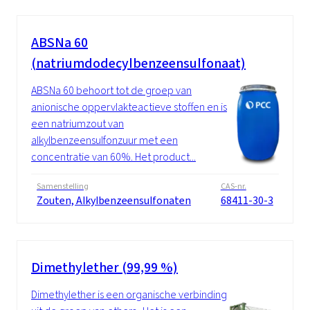
ABSNa 60
(natriumdodecylbenzeensulfonaat)
ABSNa 60 behoort tot de groep van
anionische oppervlakteactieve stoffen en is
een natriumzout van
alkylbenzeensulfonzuur met een
concentratie van 60%. Het product...
Samenstelling
CAS-nr.
Zouten, Alkylbenzeensulfonaten
68411-30-3
Dimethylether (99,99 %)
Dimethylether is een organische verbinding