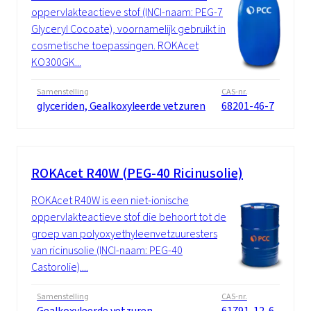
oppervlakteactieve stof (INCI-naam: PEG-7
Glyceryl Cocoate), voornamelijk gebruikt in
cosmetische toepassingen. ROKAcet
KO300GK...
Samenstelling
CAS-nr.
glyceriden, Gealkoxyleerde vetzuren
68201-46-7
ROKAcet R40W (PEG-40 Ricinusolie)
ROKAcet R40W is een niet-ionische
oppervlakteactieve stof die behoort tot de
groep van polyoxyethyleenvetzuuresters
van ricinusolie (INCI-naam: PEG-40
Castorolie)....
Samenstelling
CAS-nr.
Gealkoxyleerde vetzuren
61791-12-6