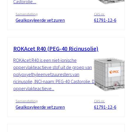
Castorolie....
Samenstelling
CAS-nr.
Gealkoxyleerde vetzuren
61791-12-6
ROKAcet R40 (PEG-40 Ricinusolie)
ROKAcet R40 is een niet-ionische
oppervlakteactieve stof uit de groep van
polyoxyethyleenvetzuuresters van
ricinusolie, INCI-naam: PEG-40 Castorolie. De
oppervlakteactieve...
Samenstelling
CAS-nr.
Gealkoxyleerde vetzuren
61791-12-6