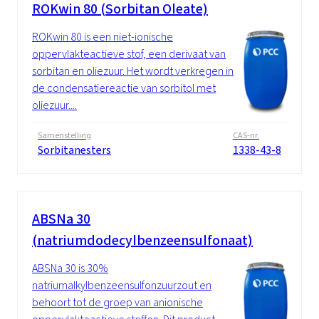
ROKwin 80 (Sorbitan Oleate)
ROKwin 80 is een niet-ionische
oppervlakteactieve stof, een derivaat van
sorbitan en oliezuur. Het wordt verkregen in
de condensatiereactie van sorbitol met
oliezuur....
Samenstelling
CAS-nr.
Sorbitanesters
1338-43-8
ABSNa 30
(natriumdodecylbenzeensulfonaat)
ABSNa 30 is 30%
natriumalkylbenzeensulfonzuurzout en
behoort tot de groep van anionische