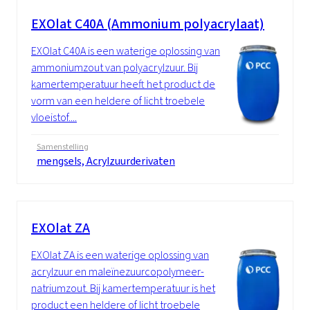
EXOlat C40A (Ammonium polyacrylaat)
EXOlat C40A is een waterige oplossing van
ammoniumzout van polyacrylzuur. Bij
kamertemperatuur heeft het product de
vorm van een heldere of licht troebele
vloeistof....
Samenstelling
mengsels, Acrylzuurderivaten
EXOlat ZA
EXOlat ZA is een waterige oplossing van
acrylzuur en maleïnezuurcopolymeer-
natriumzout. Bij kamertemperatuur is het
product een heldere of licht troebele