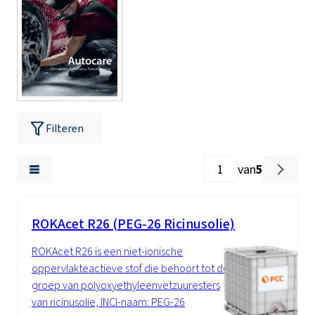
Filteren
van
5
ROKAcet R26 (PEG-26 Ricinusolie)
ROKAcet R26 is een niet-ionische
oppervlakteactieve stof die behoort tot de
groep van polyoxyethyleenvetzuuresters
van ricinusolie, INCI-naam: PEG-26