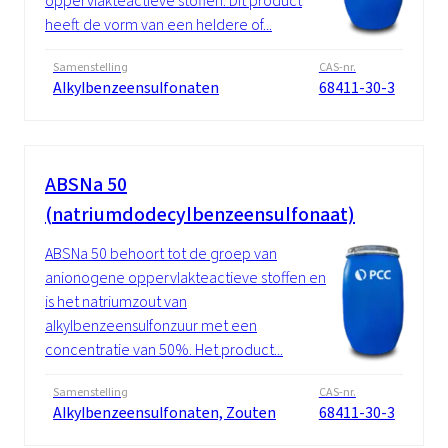
oppervlakteactieve stoffen. Dit product
heeft de vorm van een heldere of...
Samenstelling
CAS-nr.
Alkylbenzeensulfonaten
68411-30-3
ABSNa 50
(natriumdodecylbenzeensulfonaat)
ABSNa 50 behoort tot de groep van
anionogene oppervlakteactieve stoffen en
is het natriumzout van
alkylbenzeensulfonzuur met een
concentratie van 50%. Het product...
Samenstelling
CAS-nr.
Alkylbenzeensulfonaten, Zouten
68411-30-3