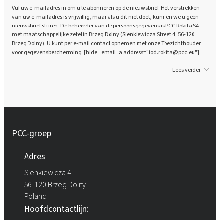
Vul uw e-mailadres in om u te abonneren op de nieuwsbrief. Het verstrekken
van uw e-mailadres is vrijwillig, maar als u dit niet doet, kunnen we u geen
nieuwsbrief sturen. De beheerder van de persoonsgegevens is PCC Rokita SA
met maatschappelijke zetel in Brzeg Dolny (Sienkiewicza Street 4, 56-120
Brzeg Dolny). U kunt per e-mail contact opnemen met onze Toezichthouder
voor gegevensbescherming: [hide _email_a address="iod.rokita@pcc.eu"].
Lees verder
PCC-groep
Adres
Sienkiewicza 4
56-120 Brzeg Dolny
Poland
Hoofdcontactlijn: