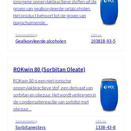
ionogene oppervlakteactieve stoffen uit de
groep van gealkoxyleerde vetalcoholen.
Het product behoort tot de groep van
laagschuimende...
Samenstelling
CAS-nr.
Gealkoxyleerde alcoholen
103818-93-5
ROKwin 80 (Sorbitan Oleate)
ROKwin 80 is een niet-ionische
oppervlakteactieve stof, een derivaat van
sorbitan en oliezuur. Het wordt verkregen in
de condensatiereactie van sorbitol met
oliezuur....
Samenstelling
CAS-nr.
Sorbitanesters
1338-43-8