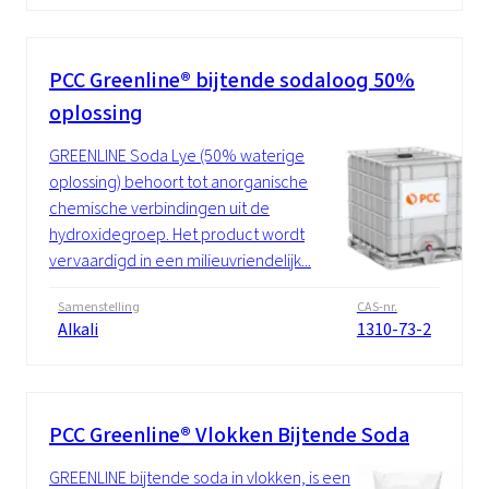
PCC Greenline® bijtende sodaloog 50%
oplossing
GREENLINE Soda Lye (50% waterige
oplossing) behoort tot anorganische
chemische verbindingen uit de
hydroxidegroep. Het product wordt
vervaardigd in een milieuvriendelijk...
Samenstelling
CAS-nr.
Alkali
1310-73-2
PCC Greenline® Vlokken Bijtende Soda
GREENLINE bijtende soda in vlokken, is een