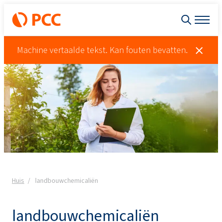
Machine vertaalde tekst. Kan fouten bevatten.
Huis
landbouwchemicaliën
landbouwchemicaliën