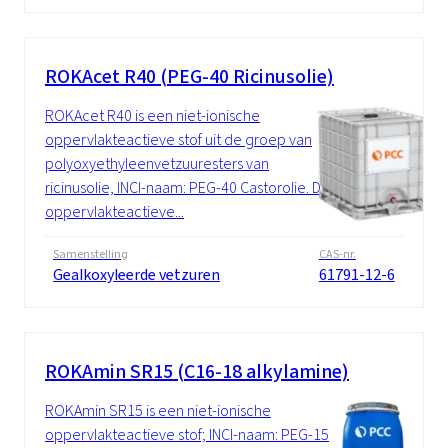
ROKAcet R40 (PEG-40 Ricinusolie)
ROKAcet R40 is een niet-ionische
oppervlakteactieve stof uit de groep van
polyoxyethyleenvetzuuresters van
ricinusolie, INCI-naam: PEG-40 Castorolie. De
oppervlakteactieve...
Samenstelling
CAS-nr.
Gealkoxyleerde vetzuren
61791-12-6
ROKAmin SR15 (C16-18 alkylamine)
ROKAmin SR15 is een niet-ionische
oppervlakteactieve stof; INCI-naam: PEG-15