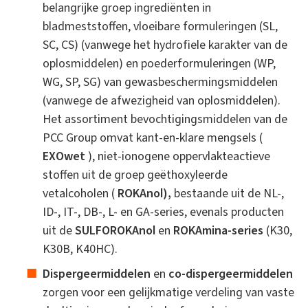
belangrijke groep ingrediënten in
bladmeststoffen, vloeibare formuleringen (SL,
SC, CS) (vanwege het hydrofiele karakter van de
oplosmiddelen) en poederformuleringen (WP,
WG, SP, SG) van gewasbeschermingsmiddelen
(vanwege de afwezigheid van oplosmiddelen).
Het assortiment bevochtigingsmiddelen van de
PCC Group omvat kant-en-klare mengsels (
EXOwet
), niet-ionogene oppervlakteactieve
stoffen uit de groep geëthoxyleerde
vetalcoholen (
ROKAnol),
bestaande uit de NL-,
ID-, IT-, DB-, L- en GA-series, evenals producten
uit de
SULFOROKAnol
en
ROKAmina-series
(K30,
K30B, K40HC).
Dispergeermiddelen
en
co-dispergeermiddelen
zorgen voor een gelijkmatige verdeling van vaste