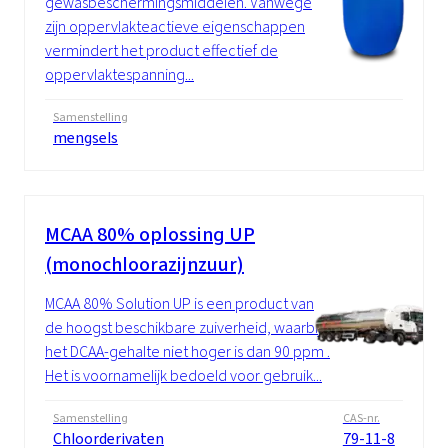
gewasbeschermingsmiddelen. Vanwege
zijn oppervlakteactieve eigenschappen
vermindert het product effectief de
oppervlaktespanning...
Samenstelling
mengsels
MCAA 80% oplossing UP
(monochloorazijnzuur)
MCAA 80% Solution UP is een product van
de hoogst beschikbare zuiverheid, waarbij
het DCAA-gehalte niet hoger is dan 90 ppm .
Het is voornamelijk bedoeld voor gebruik...
Samenstelling
CAS-nr.
Chloorderivaten
79-11-8