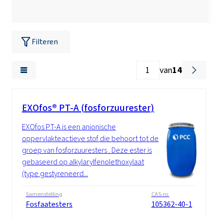
Filteren
van
14
EXOfos® PT-A (fosforzuurester)
EXOfos PT-A is een anionische
oppervlakteactieve stof die behoort tot de
groep van fosforzuuresters . Deze ester is
gebaseerd op alkylarylfenolethoxylaat
(type gestyreneerd...
Samenstelling
CAS-nr.
Fosfaatesters
105362-40-1