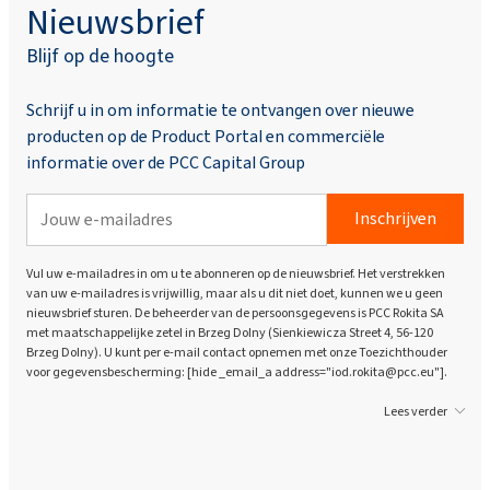
Nieuwsbrief
Blijf op de hoogte
Schrijf u in om informatie te ontvangen over nieuwe
producten op de Product Portal en commerciële
informatie over de PCC Capital Group
Inschrijven
Vul uw e-mailadres in om u te abonneren op de nieuwsbrief. Het verstrekken
van uw e-mailadres is vrijwillig, maar als u dit niet doet, kunnen we u geen
nieuwsbrief sturen. De beheerder van de persoonsgegevens is PCC Rokita SA
met maatschappelijke zetel in Brzeg Dolny (Sienkiewicza Street 4, 56-120
Brzeg Dolny). U kunt per e-mail contact opnemen met onze Toezichthouder
voor gegevensbescherming: [hide _email_a address="iod.rokita@pcc.eu"].
Lees verder