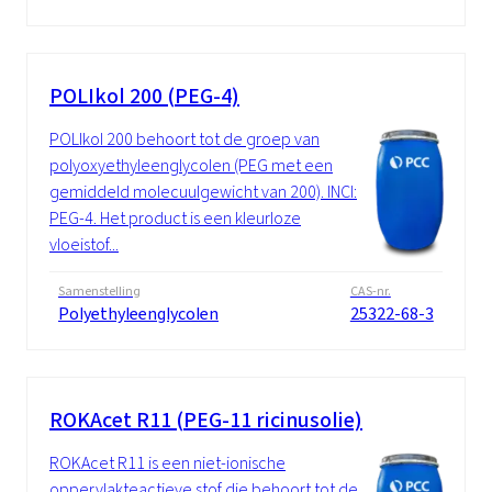
POLIkol 200 (PEG-4)
POLIkol 200 behoort tot de groep van
polyoxyethyleenglycolen (PEG met een
gemiddeld molecuulgewicht van 200). INCI:
PEG-4. Het product is een kleurloze
vloeistof...
Samenstelling
CAS-nr.
Polyethyleenglycolen
25322-68-3
ROKAcet R11 (PEG-11 ricinusolie)
ROKAcet R11 is een niet-ionische
oppervlakteactieve stof die behoort tot de