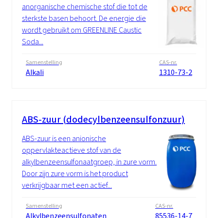
anorganische chemische stof die tot de
sterkste basen behoort. De energie die
wordt gebruikt om GREENLINE Caustic
Soda...
Samenstelling
CAS-nr.
Alkali
1310-73-2
ABS-zuur (dodecylbenzeensulfonzuur)
ABS-zuur is een anionische
oppervlakteactieve stof van de
alkylbenzeensulfonaatgroep, in zure vorm.
Door zijn zure vorm is het product
verkrijgbaar met een actief...
Samenstelling
CAS-nr.
Alkylbenzeensulfonaten
85536-14-7