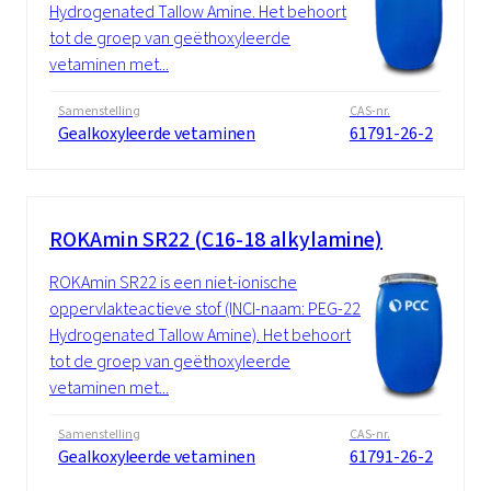
Hydrogenated Tallow Amine. Het behoort
tot de groep van geëthoxyleerde
vetaminen met...
Samenstelling
CAS-nr.
Gealkoxyleerde vetaminen
61791-26-2
ROKAmin SR22 (C16-18 alkylamine)
ROKAmin SR22 is een niet-ionische
oppervlakteactieve stof (INCI-naam: PEG-22
Hydrogenated Tallow Amine). Het behoort
tot de groep van geëthoxyleerde
vetaminen met...
Samenstelling
CAS-nr.
Gealkoxyleerde vetaminen
61791-26-2