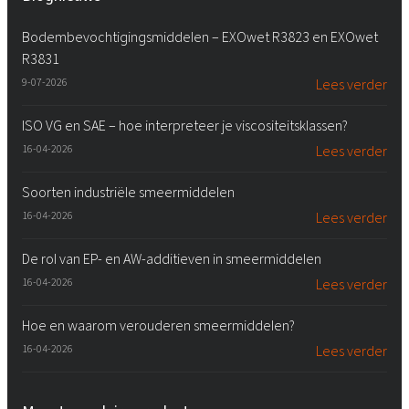
Bodembevochtigingsmiddelen – EXOwet R3823 en EXOwet
R3831
9-07-2026
Lees verder
ISO VG en SAE – hoe interpreteer je viscositeitsklassen?
16-04-2026
Lees verder
Soorten industriële smeermiddelen
16-04-2026
Lees verder
De rol van EP- en AW-additieven in smeermiddelen
16-04-2026
Lees verder
Hoe en waarom verouderen smeermiddelen?
16-04-2026
Lees verder