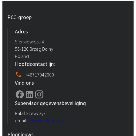
PCC-groep
Adres
Sienkiewicza 4
56-120 Brzeg Dolny
Poland
Hoofdcontactlijn:
+48717942000
Vind ons
Supervisor gegevensbeveiliging
Rafał Szewczyk
email:
iod.rokita@pcc.eu
Blognieuws