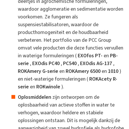
deeltjes in agrochemische formuleringen,
waardoor agglomeratie en sedimentatie worden
voorkomen. Ze fungeren als
suspensiestabilisatoren, waardoor de
producthomogeniteit en de houdbaarheid
verbeteren. Het portfolio van de PCC Group
omvat vele producten die deze functies vervullen
in waterige formuleringen (
EXOfos PT-
en
PB-
serie
,
EXOdis PC40
,
PC540
,
EXOdis AG-137
,
ROKAmery G-serie
en
ROKAmery 6500
en
1010
)
en niet-waterige formuleringen (
ROKAcety R-
serie
en
ROKwinole
).
Oplosmiddelen
zijn ontworpen om de
oplosbaarheid van actieve stoffen in water te
verhogen, waardoor heldere en stabiele
oplossingen ontstaan. Dit is mogelijk dankzij de
aanwezigheid van zowel hydrofiele als hydrofobe