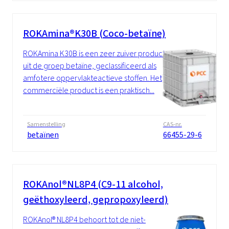
ROKAmina®K30B (Coco-betaïne)
ROKAmina K30B is een zeer zuiver product
uit de groep betaïne, geclassificeerd als
amfotere oppervlakteactieve stoffen. Het
commerciële product is een praktisch...
Samenstelling
CAS-nr.
betaïnen
66455-29-6
ROKAnol®NL8P4 (C9-11 alcohol,
geëthoxyleerd, gepropoxyleerd)
ROKAnol® NL8P4 behoort tot de niet-