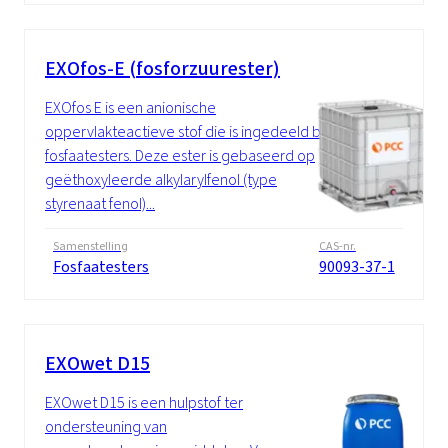
EXOfos-E (fosforzuurester)
EXOfos E is een anionische
oppervlakteactieve stof die is ingedeeld bij
fosfaatesters. Deze ester is gebaseerd op
geëthoxyleerde alkylarylfenol (type
styrenaat fenol)...
Samenstelling
CAS-nr.
Fosfaatesters
90093-37-1
EXOwet D15
EXOwet D15 is een hulpstof ter
ondersteuning van