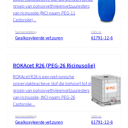
groep van polyoxyethyleenvetzuuresters
van ricinusolie (INCI-naam: PEG-11
Castorolie)....
Samenstelling
CAS-nr.
Gealkoxyleerde vetzuren
61791-12-6
ROKAcet R26 (PEG-26 Ricinusolie)
ROKAcet R26 is een niet-ionische
oppervlakteactieve stof die behoort tot de
groep van polyoxyethyleenvetzuuresters
van ricinusolie, INCI-naam: PEG-26
Castorolie....
Samenstelling
CAS-nr.
Gealkoxyleerde vetzuren
61791-12-6