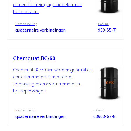
en neutrale reinigingsmiddelen met
behoud van...
Samenstelling
CAS-nr.
quaternaire verbindingen
959-55-7
Chemquat BC/60
Chemquat BC/60 kan worden gebruikt als
corrosieremmers in meerdere
toepassingen en als zuurremmer in
beitsoplossingen.
Samenstelling
CAS-nr.
quaternaire verbindingen
68603-67-8