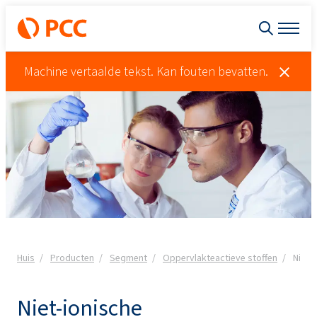
Machine vertaalde tekst. Kan fouten bevatten.
Huis
Producten
Segment
Oppervlakteactieve stoffen
Niet-
Niet-ionische