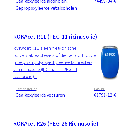
Gealkoxyleerde alcoholen,
74499-34-6
Gepropoxyleerde vetalcoholen
ROKAcet R11 (PEG-11 ricinusolie)
ROKAcet R11 is een niet-ionische
oppervlakteactieve stof die behoort tot de
groep van polyoxyethyleenvetzuuresters
van ricinusolie (INCI-naam: PEG-11
Castorolie)....
Samenstelling
CAS-nr.
Gealkoxyleerde vetzuren
61791-12-6
ROKAcet R26 (PEG-26 Ricinusolie)