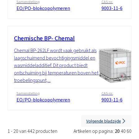
Samenstelling
CAS-nr.
EO/PO-blokcopolymeren
9003-11-6
Chemische BP- Chemal
Chemal BP-262LF wordt vaak gebruikt als
laagschuimend bevochtigingsmiddel en
wasmiddeladditief. Dit product biedt
ontschuiming bij temperaturen boven het
troebelingspunt,...
Samenstelling
CAS-nr.
EO/PO-blokcopolymeren
9003-11-6
Volgende bladzijde
1 - 20 van 442 producten
Artikelen op pagina:
20
40
60