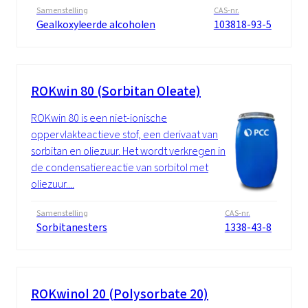
Samenstelling
CAS-nr.
Gealkoxyleerde alcoholen
103818-93-5
ROKwin 80 (Sorbitan Oleate)
ROKwin 80 is een niet-ionische
oppervlakteactieve stof, een derivaat van
sorbitan en oliezuur. Het wordt verkregen in
de condensatiereactie van sorbitol met
oliezuur....
Samenstelling
CAS-nr.
Sorbitanesters
1338-43-8
ROKwinol 20 (Polysorbate 20)