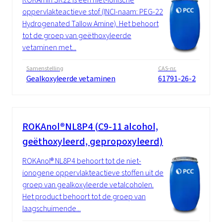
oppervlakteactieve stof (INCI-naam: PEG-22
Hydrogenated Tallow Amine). Het behoort
tot de groep van geëthoxyleerde
vetaminen met...
Samenstelling
CAS-nr.
Gealkoxyleerde vetaminen
61791-26-2
ROKAnol®NL8P4 (C9-11 alcohol,
geëthoxyleerd, gepropoxyleerd)
ROKAnol® NL8P4 behoort tot de niet-
ionogene oppervlakteactieve stoffen uit de
groep van gealkoxyleerde vetalcoholen.
Het product behoort tot de groep van
laagschuimende...