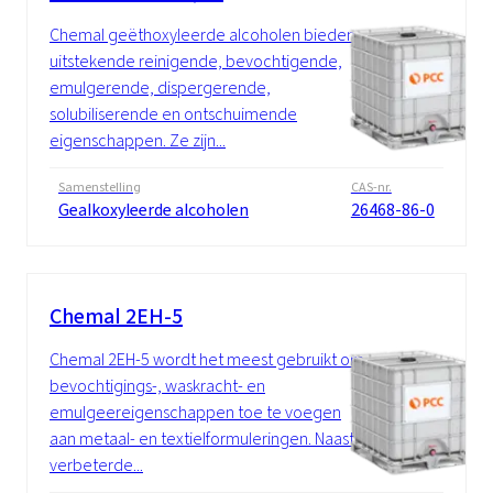
Chemal geëthoxyleerde alcoholen bieden
uitstekende reinigende, bevochtigende,
emulgerende, dispergerende,
solubiliserende en ontschuimende
eigenschappen. Ze zijn...
Samenstelling
CAS-nr.
Gealkoxyleerde alcoholen
26468-86-0
Chemal 2EH-5
Chemal 2EH-5 wordt het meest gebruikt om
bevochtigings-, waskracht- en
emulgeereigenschappen toe te voegen
aan metaal- en textielformuleringen. Naast
verbeterde...