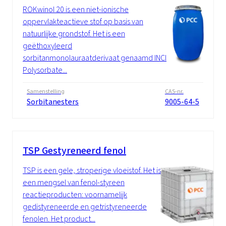
ROKwinol 20 is een niet-ionische
oppervlakteactieve stof op basis van
natuurlijke grondstof. Het is een
geëthoxyleerd
sorbitanmonolauraatderivaat genaamd INCI
Polysorbate...
Samenstelling
CAS-nr.
Sorbitanesters
9005-64-5
TSP Gestyreneerd fenol
TSP is een gele, stroperige vloeistof. Het is
een mengsel van fenol-styreen
reactieproducten: voornamelijk
gedistyreneerde en getristyreneerde
fenolen. Het product...