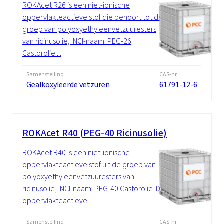
ROKAcet R26 is een niet-ionische
oppervlakteactieve stof die behoort tot de
groep van polyoxyethyleenvetzuuresters
van ricinusolie, INCI-naam: PEG-26
Castorolie....
Samenstelling
CAS-nr.
Gealkoxyleerde vetzuren
61791-12-6
ROKAcet R40 (PEG-40 Ricinusolie)
ROKAcet R40 is een niet-ionische
oppervlakteactieve stof uit de groep van
polyoxyethyleenvetzuuresters van
ricinusolie, INCI-naam: PEG-40 Castorolie. De
oppervlakteactieve...
Samenstelling
CAS-nr.