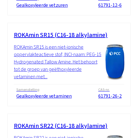
Gealkoxyleerde vetzuren
61791-12-6
ROKAmin SR15 (C16-18 alkylamine)
ROKAmin SR15 is een niet-ionische
oppervlakteactieve stof; INCI-naam: PEG-15
Hydrogenated Tallow Amine. Het behoort
tot de groep van geëthoxyleerde
vetaminen met...
Samenstelling
CAS-nr.
Gealkoxyleerde vetaminen
61791-26-2
ROKAmin SR22 (C16-18 alkylamine)
ROKAmin SR22 is een niet-ionische