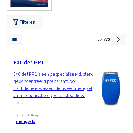
Filteren
van
23
EXOdet PP1
EXOdet PP1 is een gespecialiseerd, sterk
geconcentreerd preparaat voor
institutioneel wassen. Het is een mengsel
van niet-ionische oppervlakteactieve
stoffen en...
Samenstelling
mengsels