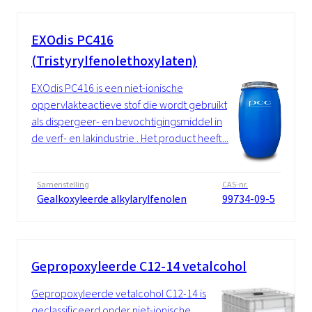
EXOdis PC416
(Tristyrylfenolethoxylaten)
EXOdis PC416 is een niet-ionische
oppervlakteactieve stof die wordt gebruikt
als dispergeer- en bevochtigingsmiddel in
de verf- en lakindustrie . Het product heeft...
Samenstelling
CAS-nr.
Gealkoxyleerde alkylarylfenolen
99734-09-5
Gepropoxyleerde C12-14 vetalcohol
Gepropoxyleerde vetalcohol C12-14 is
geclassificeerd onder niet-ionische