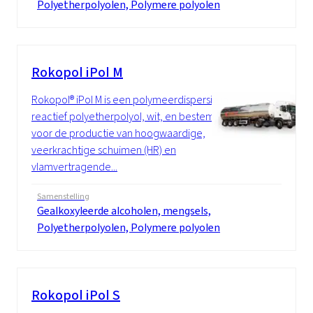
Polyetherpolyolen, Polymere polyolen
Rokopol iPol M
Rokopol® iPol M is een polymeerdispersie in
reactief polyetherpolyol, wit, en bestemd
voor de productie van hoogwaardige,
veerkrachtige schuimen (HR) en
vlamvertragende...
Samenstelling
Gealkoxyleerde alcoholen, mengsels,
Polyetherpolyolen, Polymere polyolen
Rokopol iPol S