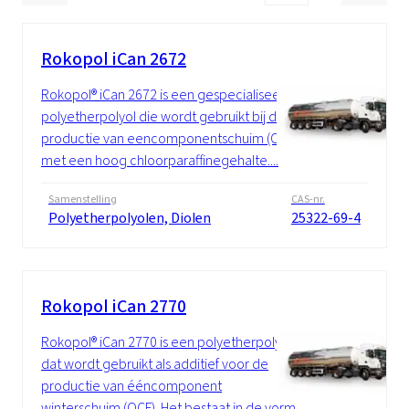
Rokopol iCan 2672
Rokopol® iCan 2672 is een gespecialiseerde
polyetherpolyol die wordt gebruikt bij de
productie van eencomponentschuim (OCF)
met een hoog chloorparaffinegehalte....
Samenstelling
CAS-nr.
Polyetherpolyolen, Diolen
25322-69-4
Rokopol iCan 2770
Rokopol® iCan 2770 is een polyetherpolyol
dat wordt gebruikt als additief voor de
productie van ééncomponent
winterschuim (OCF). Het bestaat in de vorm