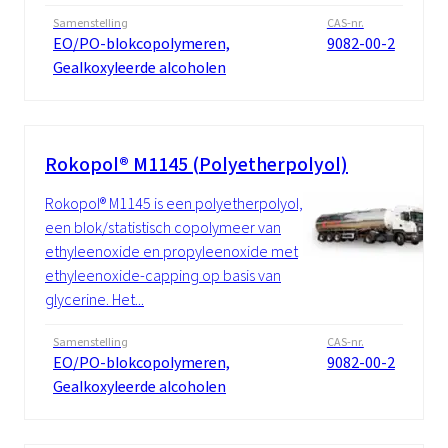
Samenstelling
CAS-nr.
EO/PO-blokcopolymeren,
9082-00-2
Gealkoxyleerde alcoholen
Rokopol® M1145 (Polyetherpolyol)
Rokopol® M1145 is een polyetherpolyol,
een blok/statistisch copolymeer van
ethyleenoxide en propyleenoxide met
ethyleenoxide-capping op basis van
glycerine. Het...
Samenstelling
CAS-nr.
EO/PO-blokcopolymeren,
9082-00-2
Gealkoxyleerde alcoholen