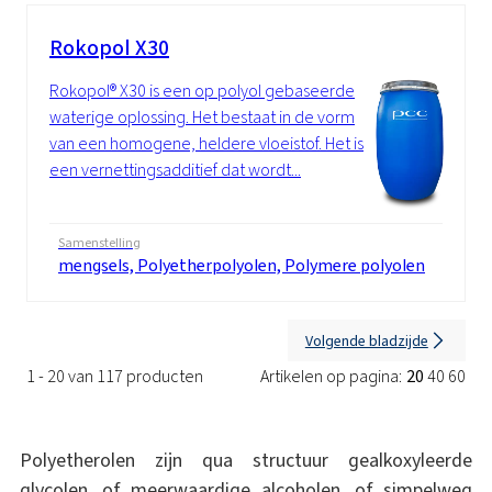
Rokopol X30
Rokopol® X30 is een op polyol gebaseerde
waterige oplossing. Het bestaat in de vorm
van een homogene, heldere vloeistof. Het is
een vernettingsadditief dat wordt...
Samenstelling
mengsels, Polyetherpolyolen, Polymere polyolen
Volgende bladzijde
1 - 20 van 117 producten
Artikelen op pagina:
20
40
60
Polyetherolen zijn qua structuur gealkoxyleerde
glycolen, of meerwaardige alcoholen, of simpelweg