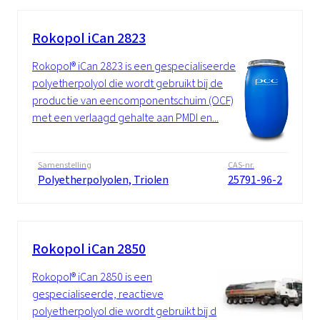
Rokopol iCan 2823
Rokopol® iCan 2823 is een gespecialiseerde
polyetherpolyol die wordt gebruikt bij de
productie van eencomponentschuim (OCF)
met een verlaagd gehalte aan PMDI en...
Samenstelling
CAS-nr.
Polyetherpolyolen, Triolen
25791-96-2
Rokopol iCan 2850
Rokopol® iCan 2850 is een
gespecialiseerde, reactieve
polyetherpolyol die wordt gebruikt bij de