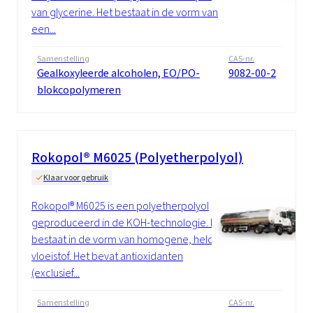
van glycerine. Het bestaat in de vorm van
een...
Samenstelling
CAS-nr.
Gealkoxyleerde alcoholen, EO/PO-
9082-00-2
blokcopolymeren
Rokopol® M6025 (Polyetherpolyol)
Klaar voor gebruik
Rokopol® M6025 is een polyetherpolyol
geproduceerd in de KOH-technologie. Het
bestaat in de vorm van homogene, heldere
vloeistof. Het bevat antioxidanten
(exclusief...
Samenstelling
CAS-nr.