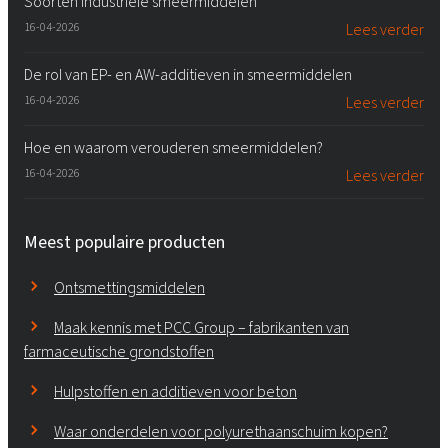
Soorten industriële smeermiddelen
16-04-2026
Lees verder
De rol van EP- en AW-additieven in smeermiddelen
16-04-2026
Lees verder
Hoe en waarom verouderen smeermiddelen?
16-04-2026
Lees verder
Meest populaire producten
Ontsmettingsmiddelen
Maak kennis met PCC Group – fabrikanten van
farmaceutische grondstoffen
Hulpstoffen en additieven voor beton
Waar onderdelen voor polyurethaanschuim kopen?