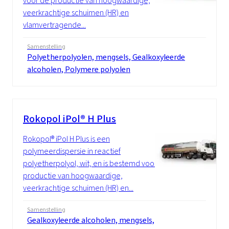
voor de productie van hoogwaardige,
veerkrachtige schuimen (HR) en
vlamvertragende...
Samenstelling
Polyetherpolyolen, mengsels, Gealkoxyleerde
alcoholen, Polymere polyolen
Rokopol iPol® H Plus
Rokopol® iPol H Plus is een
polymeerdispersie in reactief
polyetherpolyol, wit, en is bestemd voor de
productie van hoogwaardige,
veerkrachtige schuimen (HR) en...
Samenstelling
Gealkoxyleerde alcoholen, mengsels,