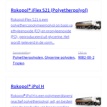
Rokopol® iFlex S21 (Polyetherpolyol)
Rokopol iFlex S21 is een
polyethercopolymeerpolyol op basis van
ethyleenoxide (EO) en propyleenoxide
(PO), geproduceerd uit glycerine. Het
wordt geleverd in de vorm...
Samenstelling
CAS-nr.
Polyetherpolyolen, Glycerine polyolen,
9082-00-2
Triolen
Rokopol® iPol H
Rokopol® iPol H is een polymeerdispersie in
reactief polyetherpolyol, wit, en bestemd