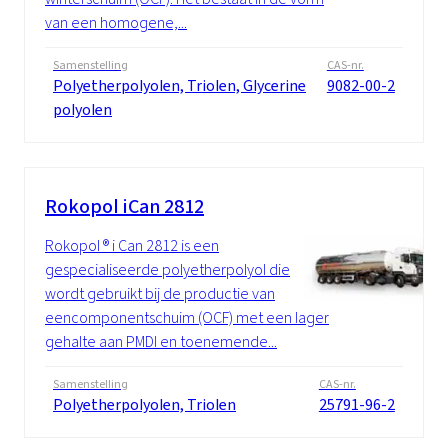
van een homogene,...
Samenstelling
CAS-nr.
Polyetherpolyolen, Triolen, Glycerine
9082-00-2
polyolen
Rokopol iCan 2812
Rokopol ® i Can 2812 is een
gespecialiseerde polyetherpolyol die
wordt gebruikt bij de productie van
eencomponentschuim (OCF) met een lager
gehalte aan PMDI en toenemende...
Samenstelling
CAS-nr.
Polyetherpolyolen, Triolen
25791-96-2