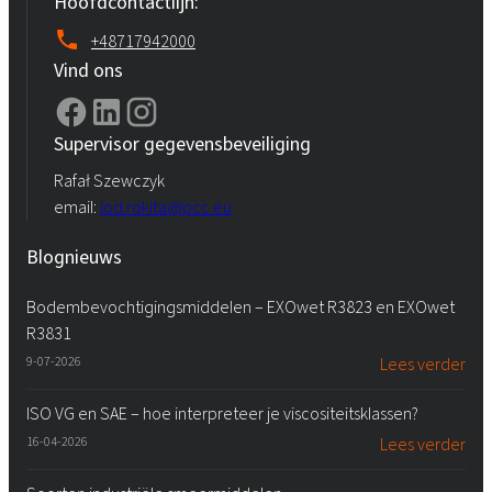
Hoofdcontactlijn:
+48717942000
Vind ons
Supervisor gegevensbeveiliging
Rafał Szewczyk
email:
iod.rokita@pcc.eu
Blognieuws
Bodembevochtigingsmiddelen – EXOwet R3823 en EXOwet
R3831
9-07-2026
Lees verder
ISO VG en SAE – hoe interpreteer je viscositeitsklassen?
16-04-2026
Lees verder