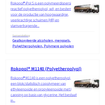
Rokopol® iPol S is een polymeerdispersie in
reactief polyetherpolyol, wit, en bestemd
voor de productie van hoogwaardige,
veerkrachtige schuimen (HR) en
vlamvertragende...
Samenstelling
Gealkoxyleerde alcoholen, mengsels,
Polyetherpolyolen, Polymere polyolen
Rokopol® M1140 (Polyetherpolyol)
Rokopol® M1140 is een polyetherpolyol,
een blok/statistisch copolymeer van
ethyleenoxide en propyleenoxide met EO-
capping op basis van glycerine. Het bestaat
in...