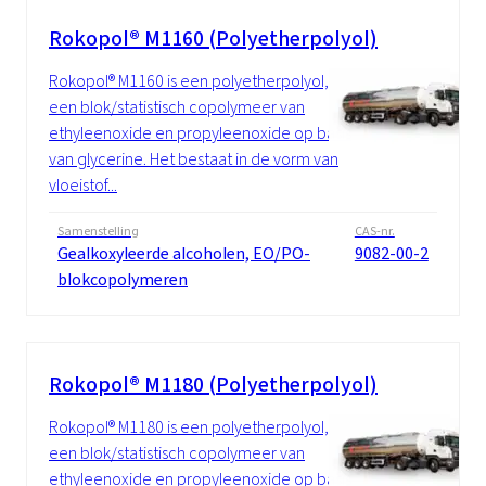
Rokopol® M1160 (Polyetherpolyol)
Rokopol® M1160 is een polyetherpolyol,
een blok/statistisch copolymeer van
ethyleenoxide en propyleenoxide op basis
van glycerine. Het bestaat in de vorm van
vloeistof...
Samenstelling
CAS-nr.
Gealkoxyleerde alcoholen, EO/PO-
9082-00-2
blokcopolymeren
Rokopol® M1180 (Polyetherpolyol)
Rokopol® M1180 is een polyetherpolyol,
een blok/statistisch copolymeer van
ethyleenoxide en propyleenoxide op basis