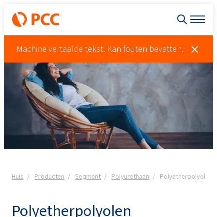
Machine vertaalde tekst. Kan fouten bevatten.
Huis
Producten
Segment
Polyurethaan
Polyetherpolyolen
Polyetherpolyolen