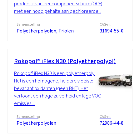
productie van eencomponentschuim (OCF)
met een hoog gehalte aan gechloreerde...
Samenstelling
CAS-nr.
Polyetherpolyolen, Triolen
31694-55-0
Rokopol® iFlex N30 (Polyetherpolyol)
Rokopol® iFlex N30 is een polyetherpolyol.
Het is een homogene, heldere vloeistof. Het
bevat antioxidanten (geen BHT). Het
vertoont een hoge zuiverheid en lage VOC-
emissies....
Samenstelling
CAS-nr.
Polyetherpolyolen
72986-44-8