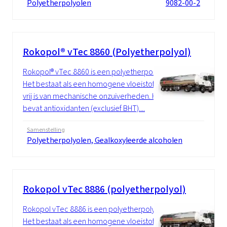
Polyetherpolyolen
9082-00-2
Rokopol® vTec 8860 (Polyetherpolyol)
Rokopol® vTec 8860 is een polyetherpolyol.
Het bestaat als een homogene vloeistof die
vrij is van mechanische onzuiverheden. Het
bevat antioxidanten (exclusief BHT)....
Samenstelling
Polyetherpolyolen, Gealkoxyleerde alcoholen
Rokopol vTec 8886 (polyetherpolyol)
Rokopol vTec 8886 is een polyetherpolyol.
Het bestaat als een homogene vloeistof