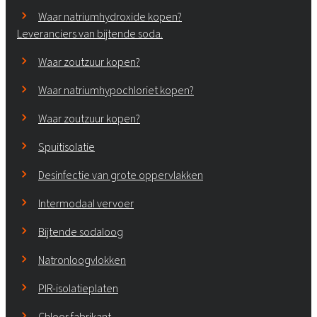
Waar natriumhydroxide kopen?
Leveranciers van bijtende soda.
Waar zoutzuur kopen?
Waar natriumhypochloriet kopen?
Waar zoutzuur kopen?
Spuitisolatie
Desinfectie van grote oppervlakken
Intermodaal vervoer
Bijtende sodaloog
Natronloogvlokken
PIR-isolatieplaten
Chloor fabrikant