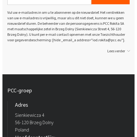
Vul uw e-mailadres in om u te abonneren op de nieuwsbrief. Het verstrekken
van uw e-mailadres is vrijwillig, maar als u dit niet doet, kunnen we u geen
nieuwsbrief sturen. De beheerder van de persoonsgegevens is PCC Rokita SA
met maatschappelijke zetel in Brzeg Dolny (Sienkiewicza Street 4, 56-120
Brzeg Dolny). U kunt per e-mail contact opnemen met onze Toezichthouder
voor gegevensbescherming: [hide _email_a address="iod.rokita@pcc.eu"].
Lees verder
PCC-groep
Adres
Sienkiewicza 4
56-120 Brzeg Dolny
Poland