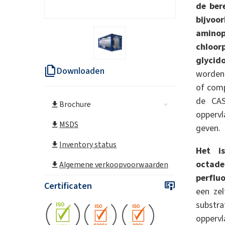
de ber
bijv
aminop
chl
glycid
Downloaden
worden 
of comp
de CAS
Brochure
oppervl
MSDS
geven.
Inventory status
Het i
octadec
Algemene verkoopvoorwaarden
perfluo
Certificaten
een ze
subst
opperv