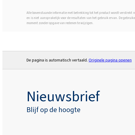
Alle bovenstaande informatie met betrekking tot het product wordt verstrekt n
en is niet aansprakelijk voor de resultaten van het gebruik ervan. De gebruik
moment zonder opgave van redenen te wijzigen.
De pagina is automatisch vertaald.
Originele pagina openen
Nieuwsbrief
Blijf op de hoogte