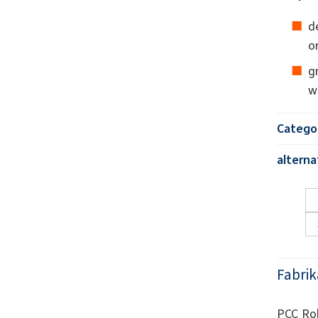
d
o
g
w
Catego
altern
Fabrik
PCC Rok