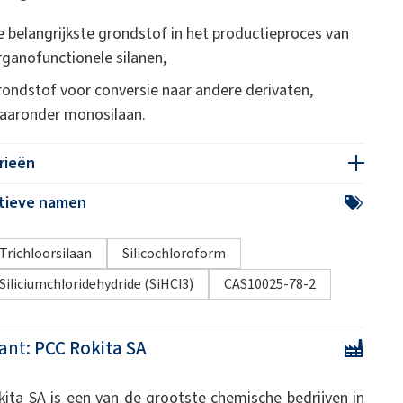
e belangrijkste grondstof in het productieproces van
rganofunctionele silanen,
rondstof voor conversie naar andere derivaten,
aaronder monosilaan.
rieën
atieve namen
Trichloorsilaan
Silicochloroform
Siliciumchloridehydride (SiHCl3)
CAS10025-78-2
ant:
PCC Rokita SA
ita SA is een van de grootste chemische bedrijven in