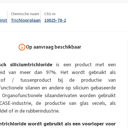
ate 80)
POLIkol 4000 PILLEN (PEG-90)
enproducten
Toiletvloeistoffen
Chemische naam
CAS-nr.
Strooimeststoffen
Unit
Trichloorsilaan
10025-78-2
Isolatieplaat
Keramiek bouwen
Natriumhypochloriet
Parfums
Polyurea
Rebond Foam Lijmen
astorolie)
ROKAnol ID7 (Isodeceth-7)
Natronloogvlokken
ol, C12-15,
ROKAnol®LP3135
xyleerd)
(Polyoxyalkyleenglycolether)
Op aanvraag beschikbaar
Multifunctionele producten
Pijp-in-pijp isolatie
Pijpafdekkingen
PEG-11 ricinusolie
C9-11 PARETH-8
Trichloorsilaan
sch siliciumtrichloride
is een product met een
Waterdichting
Additieven
Badkamerreinigers
Handafwasmiddelen
Sorbitaan Oleate
heid van meer dan 97%. Het wordt gebruikt als
stof / tussenproduct bij de productie van
PEG-12
Thermische & akoestische
Voorgeïsoleerde leidi
unctionele silanen en andere op silicium gebaseerde
sproeisystemen
ls
. Organofunctionele silaanderivaten worden gebruikt
Reinigers voor harde
Vaatwasmiddelen
CASE-industrie, de productie van glas vezels, als
oppervlakken
del of in de rubberindustrie.
mtrichloride wordt gebruikt als een voorloper voor