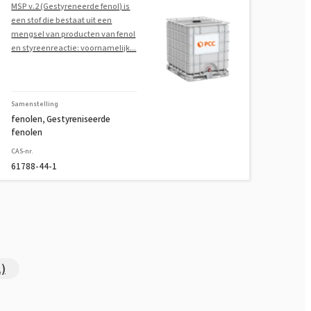
MSP v.2 (Gestyreneerde fenol) is
een stof die bestaat uit een
mengsel van producten van fenol
en styreenreactie: voornamelijk...
Samenstelling
fenolen, Gestyreniseerde
fenolen
CAS-nr.
61788-44-1
)