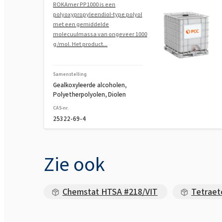
ROKAmer PP1000 is een
polyoxypropyleendiol-type polyol
met een gemiddelde
molecuulmassa van ongeveer 1000
g/mol. Het product...
Samenstelling
Gealkoxyleerde alcoholen,
Polyetherpolyolen, Diolen
CAS-nr.
25322-69-4
Zie ook
Chemstat HTSA #218/VIT
Tetraet