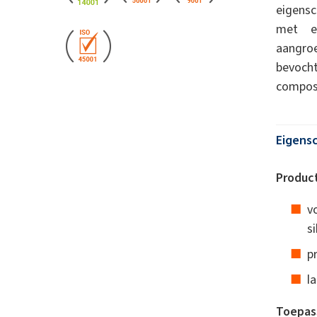
eigensc
met ee
aangr
bevoch
composi
Eigens
Produc
v
s
p
l
Toepas