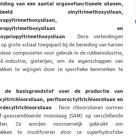
eiding van een aantal organofunctionele silanen,
oorbeeld vinyltrimethoxysilaan,
ropyltrimethoxysilaan,
oorpropyltrimethoxysilaan en
oxypriopyltrimethoxysilaan
. Deze verbindingen
op grote schaal toegepast bij de bereiding van harsen
lexe composieten voor gebruik in de rubberindustrie,
E-industrie, gieterijen, om de eigenschappen van
akken te wijzigen door ze specifieke kenmerken te
s de basisgrondstof voor de productie van
yltrichloorsilaan, perfluoroctyltrichloorsilaan en
rdecyltrichloorsilaan
. Deze chloorsilanen vormen
lf-geassembleerde monolaag (SAM) op verschillende
raten. Ze worden voornamelijk gebruikt om
lakken te modificeren door ze superhydrofobe