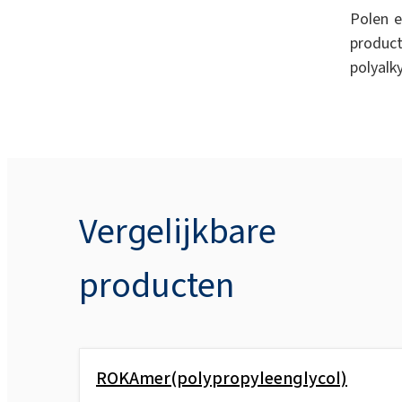
Polen e
produ
polyalk
Vergelijkbare
producten
ROKAmer(polypropyleenglycol)