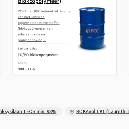
blokcopolymeer)
ROKAmer 1000 behoort tot de groep
van niet-ionische
oppervlakteactieve stoffen
(blokcopolymeren van
ethyleenoxide en
propyleenoxide,...
Samenstelling
EO/PO-blokcopolymeren
CAS-nr.
9003-11-6
oksysilaan TEOS min. 98%
ROKAnol LK1 (Laureth-1