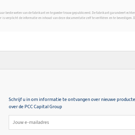
aar beste weten van de fabrikant en te goeder trouw gepubliceerd. De fabrikant garandeert echter
er is verplicht de informatie en inhoud van deze documentatie zelf te verifiëren en te bevestigen.
Schrijf u in om informatie te ontvangen over nieuwe product
over de PCC Capital Group