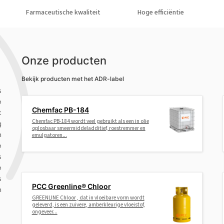
Farmaceutische kwaliteit
Hoge efficiëntie
Onze producten
Bekijk producten met het ADR-label
s
e
Chemfac PB-184
t
Chemfac PB-184 wordt veel gebruikt als een in olie
g
oplosbaar smeermiddeladditief, roestremmer en
n
emulgatoren...
e
s
e
s
PCC Greenline® Chloor
n
GREENLINE Chloor , dat in vloeibare vorm wordt
geleverd, is een zuivere, amberkleurige vloeistof,
ongeveer...