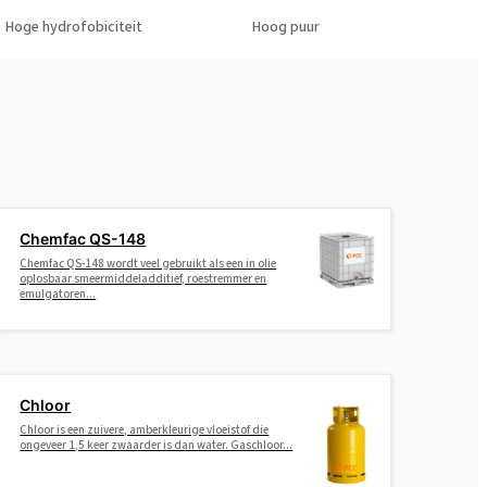
Hoge hydrofobiciteit
Hoog puur
Chemfac QS-148
Chemfac QS-148 wordt veel gebruikt als een in olie
oplosbaar smeermiddeladditief, roestremmer en
emulgatoren...
Chloor
Chloor is een zuivere, amberkleurige vloeistof die
ongeveer 1,5 keer zwaarder is dan water. Gaschloor...