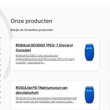
Onze producten
Bekijk de Greenline producten
e
C
ROKAcet KO300G (PEG-7 Glyceryl
t
Cocoate)
e
ROKAcet KO300G is een niet-ionische
oppervlakteactieve stof (INCI-naam: PEG-7 Glyceryl
s
Cocoate), voornamelijk...
n
n
l
e
w
ROSULfan®D (Natriumzout van
n
decylalcohol)
n
ROSULfan D is een anionische oppervlakteactieve stof
uit de groep van alkylsulfaten. Het product is een...
e