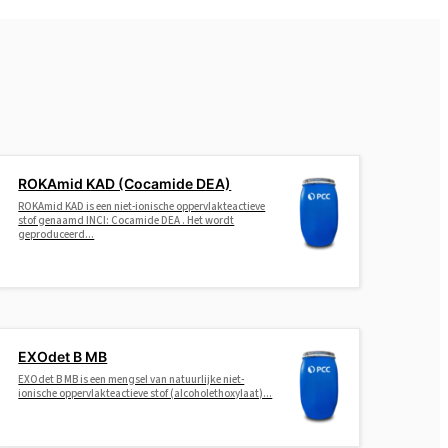
ROKAmid KAD (Cocamide DEA)
ROKAmid KAD is een niet-ionische oppervlakteactieve
stof genaamd INCI: Cocamide DEA . Het wordt
geproduceerd...
EXOdet B MB
EXOdet B MB is een mengsel van natuurlijke niet-
ionische oppervlakteactieve stof (alcoholethoxylaat)...