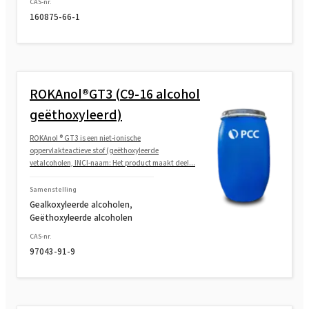
CAS-nr.
160875-66-1
ROKAnol®GT3 (C9-16 alcohol
geëthoxyleerd)
ROKAnol ® GT3 is een niet-ionische
oppervlakteactieve stof (geëthoxyleerde
vetalcoholen, INCI-naam: Het product maakt deel...
Samenstelling
Gealkoxyleerde alcoholen,
Geëthoxyleerde alcoholen
CAS-nr.
97043-91-9