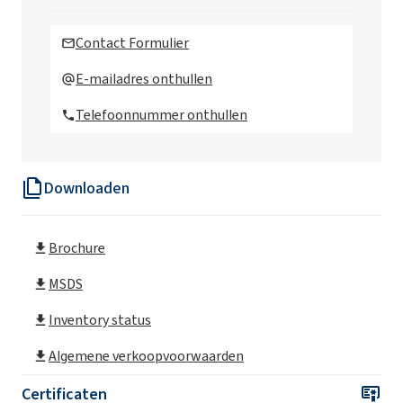
ABSNa 50
(natriumdodecylbenzeensulfonaat)
Contact Formulier
ABSNa 60
E-mailadres onthullen
(natriumdodecylbenzeensulfonaat)
Telefoonnummer onthullen
ABS-zuur/1 (dodecylbenzeensulfonzuur)
Downloaden
ABSNa 25
(natriumdodecylbenzeensulfonaat)
Brochure
MSDS
Inventory status
Algemene verkoopvoorwaarden
Certificaten