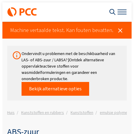
Machine vertaalde tekst. Kan fouten bevatten.
Ondervindt u problemen met de beschikbaarheid van
LAS- of ABS-zuur / LABSA?⌋Ontdek alternatieve
oppervlakteactieve stoffen voor
wasmiddelformuleringen en garandeer een
ononderbroken productie.
Bekijk alternatieve opties
Huis
Kunststoffen en rubbers
Kunststoffen
emulsie polymerisat
ABS-zuur