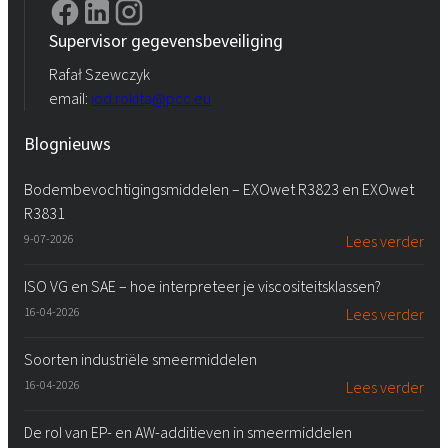
Supervisor gegevensbeveiliging
Rafał Szewczyk
email:
iod.rokita@pcc.eu
Blognieuws
Bodembevochtigingsmiddelen – EXOwet R3823 en EXOwet
R3831
9-07-2026
Lees verder
ISO VG en SAE – hoe interpreteer je viscositeitsklassen?
16-04-2026
Lees verder
Soorten industriële smeermiddelen
16-04-2026
Lees verder
De rol van EP- en AW-additieven in smeermiddelen