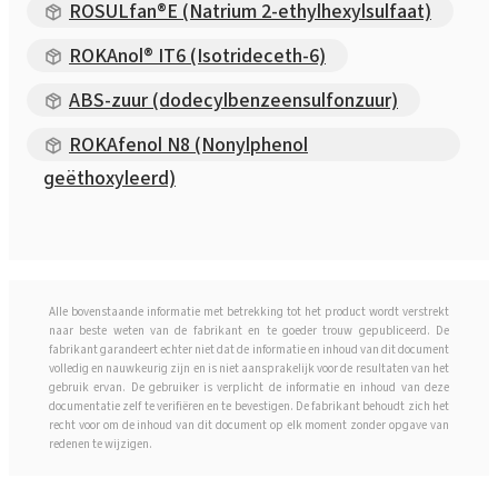
ROSULfan®E (Natrium 2-ethylhexylsulfaat)
ROKAnol® IT6 (Isotrideceth-6)
ABS-zuur (dodecylbenzeensulfonzuur)
ROKAfenol N8 (Nonylphenol
geëthoxyleerd)
Alle bovenstaande informatie met betrekking tot het product wordt verstrekt
naar beste weten van de fabrikant en te goeder trouw gepubliceerd. De
fabrikant garandeert echter niet dat de informatie en inhoud van dit document
volledig en nauwkeurig zijn en is niet aansprakelijk voor de resultaten van het
gebruik ervan. De gebruiker is verplicht de informatie en inhoud van deze
documentatie zelf te verifiëren en te bevestigen. De fabrikant behoudt zich het
recht voor om de inhoud van dit document op elk moment zonder opgave van
redenen te wijzigen.