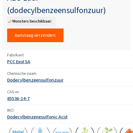
(dodecylbenzeensulfonzuur)
Monsters beschikbaar:
Aanvraag verzenden:
Fabrikant
PCC Exol SA
Chemische naam
Dodecylbenzeensulfonzuur
CAS-nr.
85536-14-7
INCI
Dodecylbenzenesulfonic Acid