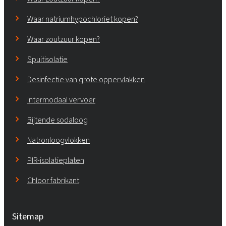
Waar natriumhypochloriet kopen?
Waar zoutzuur kopen?
Spuitisolatie
Desinfectie van grote oppervlakken
Intermodaal vervoer
Bijtende sodaloog
Natronloogvlokken
PIR-isolatieplaten
Chloor fabrikant
Sitemap