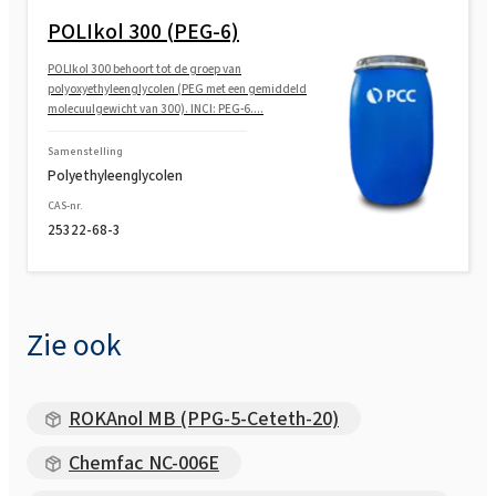
POLIkol 300 (PEG-6)
POLIkol 300 behoort tot de groep van
polyoxyethyleenglycolen (PEG met een gemiddeld
molecuulgewicht van 300). INCI: PEG-6....
Samenstelling
Polyethyleenglycolen
CAS-nr.
25322-68-3
Zie ook
ROKAnol MB (PPG-5-Ceteth-20)
Chemfac NC-006E