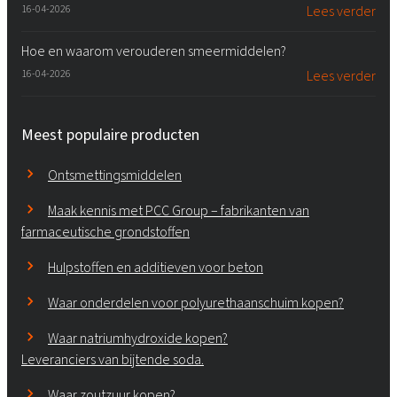
16-04-2026
Lees verder
Hoe en waarom verouderen smeermiddelen?
16-04-2026
Lees verder
Meest populaire producten
Ontsmettingsmiddelen
Maak kennis met PCC Group – fabrikanten van
farmaceutische grondstoffen
Hulpstoffen en additieven voor beton
Waar onderdelen voor polyurethaanschuim kopen?
Waar natriumhydroxide kopen?
Leveranciers van bijtende soda.
Waar zoutzuur kopen?