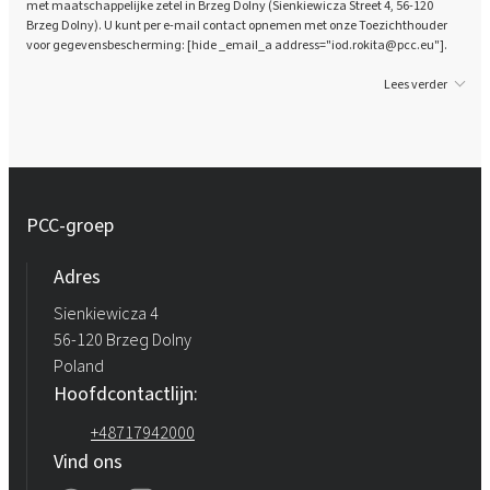
met maatschappelijke zetel in Brzeg Dolny (Sienkiewicza Street 4, 56-120
Brzeg Dolny). U kunt per e-mail contact opnemen met onze Toezichthouder
voor gegevensbescherming: [hide _email_a address="iod.rokita@pcc.eu"].
Lees verder
PCC-groep
Adres
Sienkiewicza 4
56-120 Brzeg Dolny
Poland
Hoofdcontactlijn:
+48717942000
Vind ons