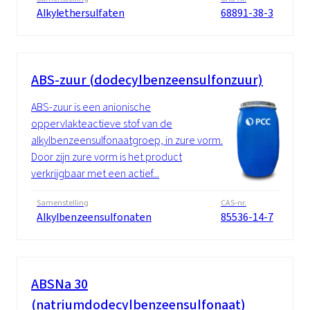
Alkylethersulfaten
68891-38-3
ABS-zuur (dodecylbenzeensulfonzuur)
ABS-zuur is een anionische
oppervlakteactieve stof van de
alkylbenzeensulfonaatgroep, in zure vorm.
Door zijn zure vorm is het product
verkrijgbaar met een actief...
Samenstelling
CAS-nr.
Alkylbenzeensulfonaten
85536-14-7
ABSNa 30
(natriumdodecylbenzeensulfonaat)