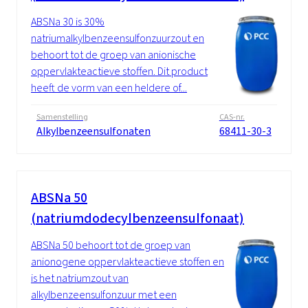
ABSNa 30 is 30%
natriumalkylbenzeensulfonzuurzout en
behoort tot de groep van anionische
oppervlakteactieve stoffen. Dit product
heeft de vorm van een heldere of...
Samenstelling
CAS-nr.
Alkylbenzeensulfonaten
68411-30-3
ABSNa 50
(natriumdodecylbenzeensulfonaat)
ABSNa 50 behoort tot de groep van
anionogene oppervlakteactieve stoffen en
is het natriumzout van
alkylbenzeensulfonzuur met een