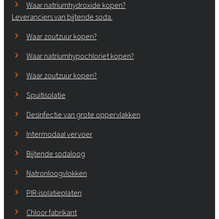
Waar natriumhydroxide kopen?
Leveranciers van bijtende soda.
Waar zoutzuur kopen?
Waar natriumhypochloriet kopen?
Waar zoutzuur kopen?
Spuitisolatie
Desinfectie van grote oppervlakken
Intermodaal vervoer
Bijtende sodaloog
Natronloogvlokken
PIR-isolatieplaten
Chloor fabrikant