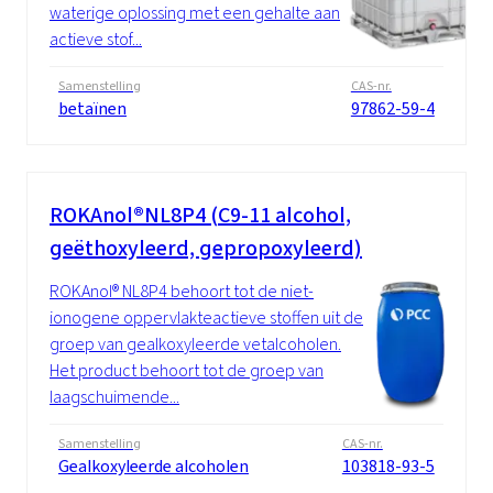
waterige oplossing met een gehalte aan
actieve stof...
Samenstelling
CAS-nr.
betaïnen
97862-59-4
ROKAnol®NL8P4 (C9-11 alcohol,
geëthoxyleerd, gepropoxyleerd)
ROKAnol® NL8P4 behoort tot de niet-
ionogene oppervlakteactieve stoffen uit de
groep van gealkoxyleerde vetalcoholen.
Het product behoort tot de groep van
laagschuimende...
Samenstelling
CAS-nr.
Gealkoxyleerde alcoholen
103818-93-5