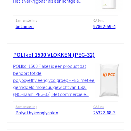
Het is verkrijgbaar als een lichtgele...
Samenstelling
CAS-nr.
betaïnen
97862-59-4
POLIkol 1500 VLOKKEN (PEG-32)
POLIkol 1500 Flakes is een product dat
behoort tot de
polyoxyethyleenglycolgroep - PEG met een
gemiddeld molecuulgewicht van 1500
(INCI-naam: PEG-32). Het commerciële...
Samenstelling
CAS-nr.
Polyethyleenglycolen
25322-68-3