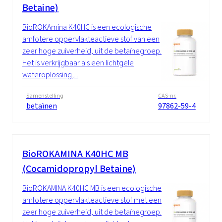
Betaine)
BioROKAmina K40HC is een ecologische
amfotere oppervlakteactieve stof van een
zeer hoge zuiverheid, uit de betaïnegroep.
Het is verkrijgbaar als een lichtgele
wateroplossing,...
Samenstelling
CAS-nr.
betaïnen
97862-59-4
BioROKAMINA K40HC MB
(Cocamidopropyl Betaine)
BioROKAMINA K40HC MB is een ecologische
amfotere oppervlakteactieve stof met een
zeer hoge zuiverheid, uit de betaïnegroep.