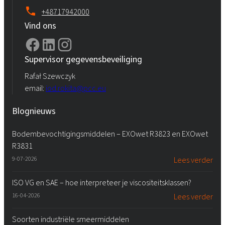
+48717942000
Vind ons
Supervisor gegevensbeveiliging
Rafał Szewczyk
email:
iod.rokita@pcc.eu
Blognieuws
Bodembevochtigingsmiddelen – EXOwet R3823 en EXOwet
R3831
9-07-2026
Lees verder
ISO VG en SAE – hoe interpreteer je viscositeitsklassen?
16-04-2026
Lees verder
Soorten industriële smeermiddelen