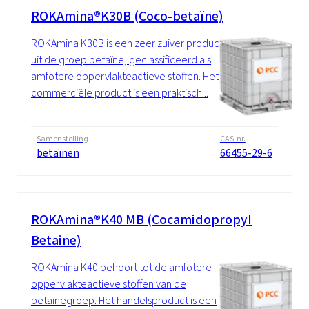
ROKAmina®K30B (Coco-betaïne)
ROKAmina K30B is een zeer zuiver product
uit de groep betaïne, geclassificeerd als
amfotere oppervlakteactieve stoffen. Het
commerciële product is een praktisch...
Samenstelling
CAS-nr.
betaïnen
66455-29-6
ROKAmina®K40 MB (Cocamidopropyl
Betaine)
ROKAmina K40 behoort tot de amfotere
oppervlakteactieve stoffen van de
betaïnegroep. Het handelsproduct is een