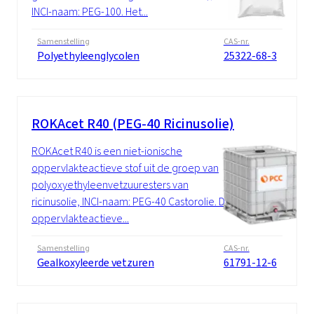
INCI-naam: PEG-100. Het...
Samenstelling
CAS-nr.
Polyethyleenglycolen
25322-68-3
ROKAcet R40 (PEG-40 Ricinusolie)
ROKAcet R40 is een niet-ionische
oppervlakteactieve stof uit de groep van
polyoxyethyleenvetzuuresters van
ricinusolie, INCI-naam: PEG-40 Castorolie. De
oppervlakteactieve...
Samenstelling
CAS-nr.
Gealkoxyleerde vetzuren
61791-12-6