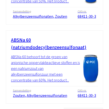
concentratie van 50%. Het product...
Samenstelling
CAS-nr.
Alkylbenzeensulfonaten, Zouten
68411-30-3
ABSNa 60
(natriumdodecylbenzeensulfonaat)
ABSNa 60 behoort tot de groep van
anionische oppervlakteactieve stoffen en is
een natriumzout van
alkylbenzeensulfonzuur met een
concentratie van 60%. Het product...
Samenstelling
CAS-nr.
Zouten, Alkylbenzeensulfonaten
68411-30-3