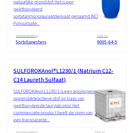
natuurlijke grondstof. Het is een
geëthoxyleerd
sorbitanmonolauraatderivaat genaamd INCI
Polysorbate...
Samenstelling
CAS-nr.
Sorbitanesters
9005-64-5
SULFOROKAnol®L1230/1 (Natrium C12-
C14 Laureth Sulfaat)
SULFOROKAnol L1230/1 is een anionogene
oppervlakteactieve stof op basis van
geëthoxyleerde laurylalcohol. Het
commerciële product heeft de vorm van
een transparante...
Samenstelling
CAS-nr.