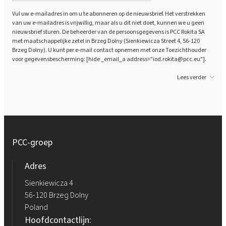
Vul uw e-mailadres in om u te abonneren op de nieuwsbrief. Het verstrekken
van uw e-mailadres is vrijwillig, maar als u dit niet doet, kunnen we u geen
nieuwsbrief sturen. De beheerder van de persoonsgegevens is PCC Rokita SA
met maatschappelijke zetel in Brzeg Dolny (Sienkiewicza Street 4, 56-120
Brzeg Dolny). U kunt per e-mail contact opnemen met onze Toezichthouder
voor gegevensbescherming: [hide _email_a address="iod.rokita@pcc.eu"].
Lees verder
PCC-groep
Adres
Sienkiewicza 4
56-120 Brzeg Dolny
Poland
Hoofdcontactlijn: