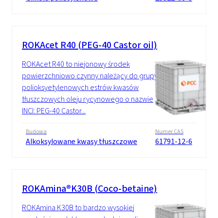
ROKAcet R40 (PEG-40 Castor oil)
ROKAcet R40 to niejonowy środek
powierzchniowo czynny należący do grupy
polioksyetylenowych estrów kwasów
tłuszczowych oleju rycynowego o nazwie
INCI: PEG-40 Castor...
Budowa
Numer CAS
Alkoksylowane kwasy tłuszczowe
61791-12-6
ROKAmina®K30B (Coco-betaine)
ROKAmina K30B to bardzo wysokiej