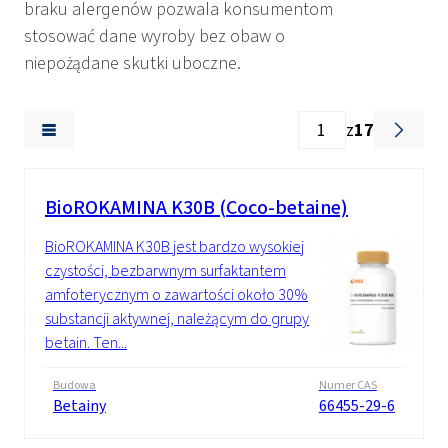
braku alergenów pozwala konsumentom
stosować dane wyroby bez obaw o
niepożądane skutki uboczne.
z
17
BioROKAMINA K30B (Coco-betaine)
BioROKAMINA K30B jest bardzo wysokiej
czystości, bezbarwnym surfaktantem
amfoterycznym o zawartości około 30%
substancji aktywnej, należącym do grupy
betain. Ten...
Budowa
Numer CAS
Betainy
66455-29-6