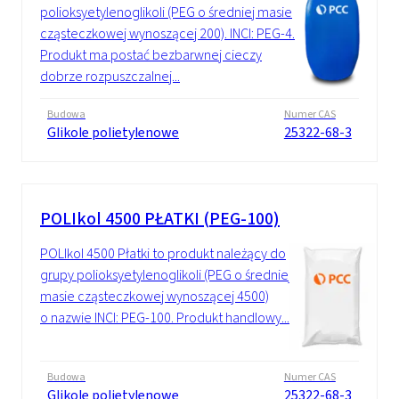
polioksyetylenoglikoli (PEG o średniej masie
cząsteczkowej wynoszącej 200). INCI: PEG-4.
Produkt ma postać bezbarwnej cieczy
dobrze rozpuszczalnej...
Budowa
Numer CAS
Glikole polietylenowe
25322-68-3
POLIkol 4500 PŁATKI (PEG-100)
POLIkol 4500 Płatki to produkt należący do
grupy polioksyetylenoglikoli (PEG o średniej
masie cząsteczkowej wynoszącej 4500)
o nazwie INCI: PEG-100. Produkt handlowy...
Budowa
Numer CAS
Glikole polietylenowe
25322-68-3