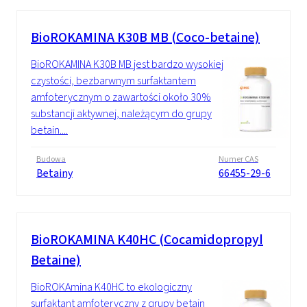
BioROKAMINA K30B MB (Coco-betaine)
BioROKAMINA K30B MB jest bardzo wysokiej
czystości, bezbarwnym surfaktantem
amfoterycznym o zawartości około 30%
substancji aktywnej, należącym do grupy
betain....
Budowa
Numer CAS
Betainy
66455-29-6
BioROKAMINA K40HC (Cocamidopropyl
Betaine)
BioROKAmina K40HC to ekologiczny
surfaktant amfoteryczny z grupy betain