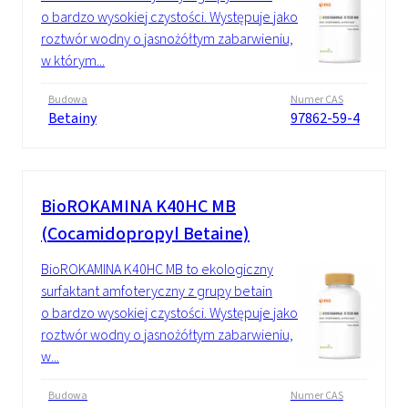
o bardzo wysokiej czystości. Występuje jako
roztwór wodny o jasnożółtym zabarwieniu,
w którym...
Budowa
Numer CAS
Betainy
97862-59-4
BioROKAMINA K40HC MB
(Cocamidopropyl Betaine)
BioROKAMINA K40HC MB to ekologiczny
surfaktant amfoteryczny z grupy betain
o bardzo wysokiej czystości. Występuje jako
roztwór wodny o jasnożółtym zabarwieniu,
w...
Budowa
Numer CAS