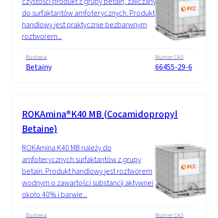
czystości produkt z grupy betain, zaliczany
do surfaktantów amfoterycznych. Produkt
handlowy jest praktycznie bezbarwnym
roztworem...
Budowa
Numer CAS
Betainy
66455-29-6
ROKAmina®K40 MB (Cocamidopropyl
Betaine)
ROKAmina K40 MB należy do
amfoterycznych surfaktantów z grupy
betain. Produkt handlowy jest roztworem
wodnym o zawartości substancji aktywnej
około 40% i barwie...
Budowa
Numer CAS