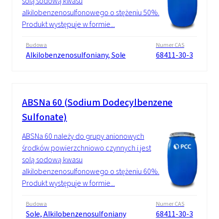
solą sodową kwasu
alkilobenzenosulfonowego o stężeniu 50%.
Produkt występuje w formie...
Budowa
Numer CAS
Alkilobenzenosulfoniany, Sole
68411-30-3
ABSNa 60 (Sodium Dodecylbenzene
Sulfonate)
ABSNa 60 należy do grupy anionowych
środków powierzchniowo czynnych i jest
solą sodową kwasu
alkilobenzenosulfonowego o stężeniu 60%.
Produkt występuje w formie...
Budowa
Numer CAS
Sole, Alkilobenzenosulfoniany
68411-30-3