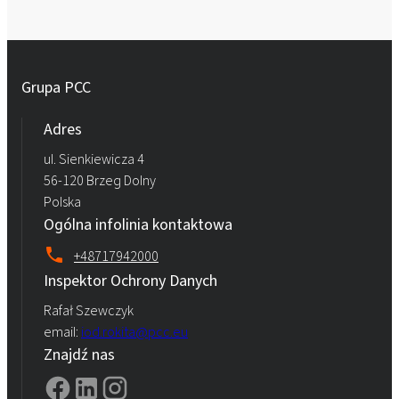
Grupa PCC
Adres
ul. Sienkiewicza 4
56-120 Brzeg Dolny
Polska
Ogólna infolinia kontaktowa
+48717942000
Inspektor Ochrony Danych
Rafał Szewczyk
email:
iod.rokita@pcc.eu
Znajdź nas