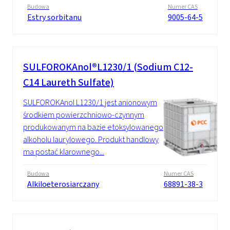
Budowa
Numer CAS
Estry sorbitanu
9005-64-5
SULFOROKAnol®L1230/1 (Sodium C12-
C14 Laureth Sulfate)
SULFOROKAnol L1230/1 jest anionowym
środkiem powierzchniowo-czynnym
produkowanym na bazie etoksylowanego
alkoholu laurylowego. Produkt handlowy
ma postać klarownego...
Budowa
Numer CAS
Alkiloeterosiarczany
68891-38-3