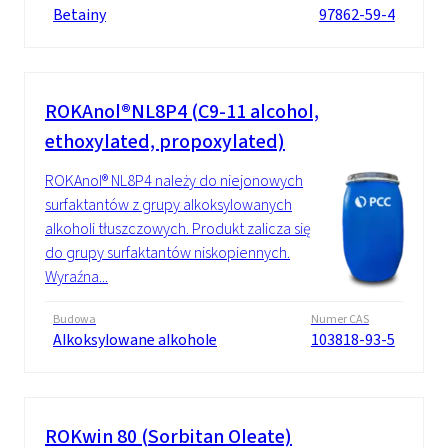
Betainy
97862-59-4
ROKAnol®NL8P4 (C9-11 alcohol,
ethoxylated, propoxylated)
ROKAnol® NL8P4 należy do niejonowych
surfaktantów z grupy alkoksylowanych
alkoholi tłuszczowych. Produkt zalicza się
do grupy surfaktantów niskopiennych.
Wyraźna...
Budowa
Numer CAS
Alkoksylowane alkohole
103818-93-5
ROKwin 80 (Sorbitan Oleate)