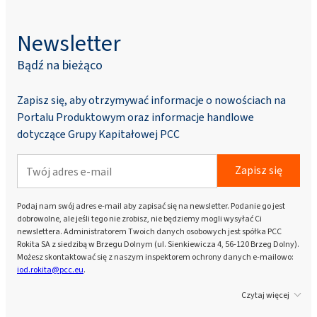
Newsletter
Bądź na bieżąco
Zapisz się, aby otrzymywać informacje o nowościach na
Portalu Produktowym oraz informacje handlowe
dotyczące Grupy Kapitałowej PCC
Zapisz się
Podaj nam swój adres e-mail aby zapisać się na newsletter. Podanie go jest
dobrowolne, ale jeśli tego nie zrobisz, nie będziemy mogli wysyłać Ci
newslettera. Administratorem Twoich danych osobowych jest spółka PCC
Rokita SA z siedzibą w Brzegu Dolnym (ul. Sienkiewicza 4, 56-120 Brzeg Dolny).
Możesz skontaktować się z naszym inspektorem ochrony danych e-mailowo:
iod.rokita@pcc.eu
.
Czytaj więcej