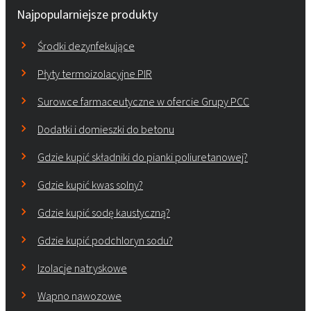
Najpopularniejsze produkty
Środki dezynfekujące
Płyty termoizolacyjne PIR
Surowce farmaceutyczne w ofercie Grupy PCC
Dodatki i domieszki do betonu
Gdzie kupić składniki do pianki poliuretanowej?
Gdzie kupić kwas solny?
Gdzie kupić sodę kaustyczną?
Gdzie kupić podchloryn sodu?
Izolacje natryskowe
Wapno nawozowe