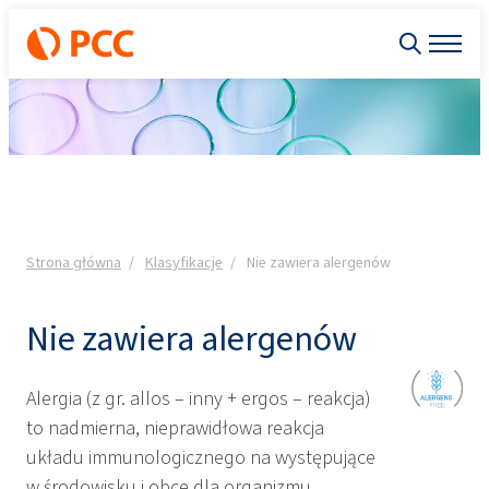
Strona główna
Klasyfikacje
Nie zawiera alergenów
Nie zawiera alergenów
Alergia (z gr. allos – inny + ergos – reakcja)
to nadmierna, nieprawidłowa reakcja
układu immunologicznego na występujące
w środowisku i obce dla organizmu