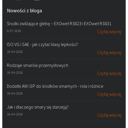
Nowości z bloga
Środki zwilżające glebę – EXOwet R3823 i EXOwet R3831
9-07-2026
Czytaj więcej
ISO VG i SAE - jak czytać klasy lepkości?
16-04-2026
Czytaj więcej
Rodzaje smarów przemysłowych
16-04-2026
Czytaj więcej
Dodatki AW i EP do środków smarnych - rola i różnice
16-04-2026
Czytaj więcej
Jak i dlaczego smary się starzeją?
16-04-2026
Czytaj więcej