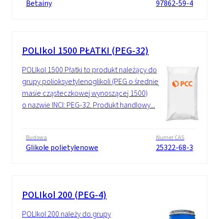
Betainy
97862-59-4
POLIkol 1500 PŁATKI (PEG-32)
POLIkol 1500 Płatki to produkt należący do
grupy polioksyetylenoglikoli (PEG o średniej
masie cząsteczkowej wynoszącej 1500)
o nazwie INCI: PEG-32. Produkt handlowy...
Budowa
Numer CAS
Glikole polietylenowe
25322-68-3
POLIkol 200 (PEG-4)
POLIkol 200 należy do grupy