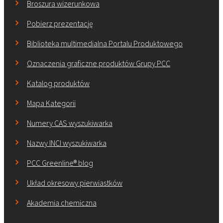
Broszura wizerunkowa
Pobierz prezentację
Biblioteka multimedialna Portalu Produktowego
Oznaczenia graficzne produktów Grupy PCC
Katalog produktów
Mapa Kategorii
Numery CAS wyszukiwarka
Nazwy INCI wyszukiwarka
PCC Greenline® blog
Układ okresowy pierwiastków
Akademia chemiczna