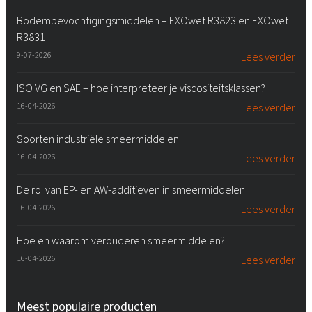
Bodembevochtigingsmiddelen – EXOwet R3823 en EXOwet
R3831
9-07-2026
Lees verder
ISO VG en SAE – hoe interpreteer je viscositeitsklassen?
16-04-2026
Lees verder
Soorten industriële smeermiddelen
16-04-2026
Lees verder
De rol van EP- en AW-additieven in smeermiddelen
16-04-2026
Lees verder
Hoe en waarom verouderen smeermiddelen?
16-04-2026
Lees verder
Meest populaire producten