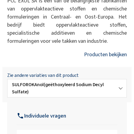
PCC EXOL SA is een van de belangrijkste fabrikanten
van oppervlakteactieve stoffen en chemische
formuleringen in Centraal- en Oost-Europa. Het
bedrijf biedt oppervlakteactieve stoffen,
specialistische additieven en chemische
formuleringen voor vele takken van industrie.
Producten bekijken
Zie andere variaties van dit product
SULFOROKAnol(geëthoxyleerd Sodium Decyl
Sulfate)
SULFOROKAnol® L390/1M (MIPA Laureth
Sulfaat Propyleenglycol)
Individuele vragen
SULFOROKAnol®A325/1 (Ammonium
Laureth Sulfaat)