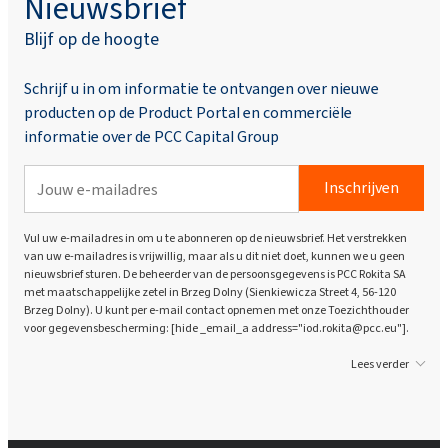
Nieuwsbrief
Blijf op de hoogte
Schrijf u in om informatie te ontvangen over nieuwe
producten op de Product Portal en commerciële
informatie over de PCC Capital Group
Inschrijven
Vul uw e-mailadres in om u te abonneren op de nieuwsbrief. Het verstrekken
van uw e-mailadres is vrijwillig, maar als u dit niet doet, kunnen we u geen
nieuwsbrief sturen. De beheerder van de persoonsgegevens is PCC Rokita SA
met maatschappelijke zetel in Brzeg Dolny (Sienkiewicza Street 4, 56-120
Brzeg Dolny). U kunt per e-mail contact opnemen met onze Toezichthouder
voor gegevensbescherming: [hide _email_a address="iod.rokita@pcc.eu"].
Lees verder