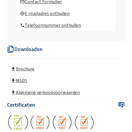
Contact Formulier
SULFOROKAnol® L170/1 MB (Natrium C12-
E-mailadres onthullen
C14 Laureth Sulfaat)
Telefoonnummer onthullen
SULFOROKAnol® L225/1 MB (Natrium C12-
C14 Laureth Sulfaat)
Downloaden
SULFOROKAnol® L227/1 MB (Natrium C12-
C14 Laureth Sulfaat)
Brochure
SULFOROKAnol® L270/1 MB (Natrium C12-
C14 Laureth Sulfaat)
MSDS
Algemene verkoopvoorwaarden
SULFOROKAnol® L270/1A MB (Natrium C12-
C14 Laureth Sulfaat)
Certificaten
SULFOROKAnol® L430/1 (Natrium C12-C14
Laureth Sulfaat)