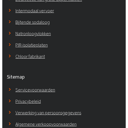
Intermodaal vervoer
Bijtende sodaloog
Natronloogvlokken
PIR-isolatieplaten
Chloor fabrikant
Sitemap
Servicevoorwaarden
Privacybeleid
Verwerking van persoonsgegevens
Algemene verkoopvoorwaarden