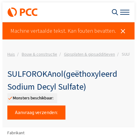
Machine vertaalde tekst. Kan fouten bevatten.
Huis
Bouw & constructie
Gipsplaten & gipsadditieven
SULFORO
SULFOROKAnol(geëthoxyleerd
Sodium Decyl Sulfate)
Monsters beschikbaar:
Aanvraag verzenden:
Fabrikant