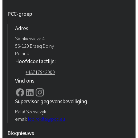
PCC-groep
Adres
Sienkiewicza 4
56-120 Brzeg Dolny
Poland
Hoofdcontactlijn:
+48717942000
Vind ons
Supervisor gegevensbeveiliging
Rafał Szewczyk
email:
iod.rokita@pcc.eu
Blognieuws