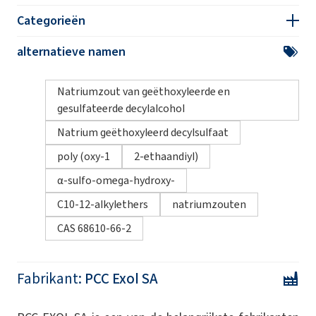
Categorieën
alternatieve namen
Natriumzout van geëthoxyleerde en
gesulfateerde decylalcohol
Natrium geëthoxyleerd decylsulfaat
poly (oxy-1
2-ethaandiyl)
α-sulfo-omega-hydroxy-
C10-12-alkylethers
natriumzouten
CAS 68610-66-2
Fabrikant:
PCC Exol SA