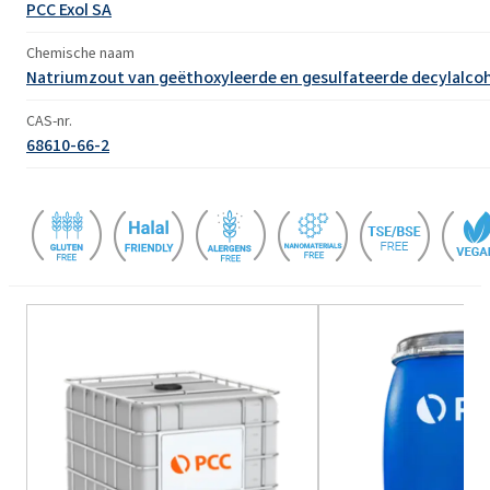
PCC Exol SA
Chemische naam
Natriumzout van geëthoxyleerde en gesulfateerde decylalco
CAS-nr.
68610-66-2