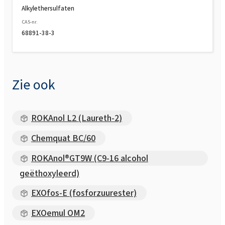
Alkylethersulfaten
CAS-nr.
68891-38-3
Zie ook
ROKAnol L2 (Laureth-2)
Chemquat BC/60
ROKAnol®GT9W (C9-16 alcohol
geëthoxyleerd)
EXOfos-E (fosforzuurester)
EXOemul OM2