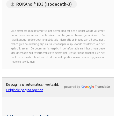
ROKAnol® ID3 (Isodeceth-3)
Alle bovenstaande informatie met betrekking tot het product wordt verstrekt
naar beste weten van de fabrikant en te goeder trouw gepubliceerd. De
fabrikant garandeert echter niet dat de informatie en inhoud van dit document
volledig en nauwkeurig zijn en is niet aansprakelijk voor de resultaten van het
gebruik ervan. De gebruiker is verplicht de informatie en inhoud van deze
documentatie zelf te verifiëren en te bevestigen. De fabrikant behoudt zich het
recht voor om de inhoud van dit document op elk moment zonder opgave van
redenen te wijzigen.
De pagina is automatisch vertaald.
Originele pagina openen