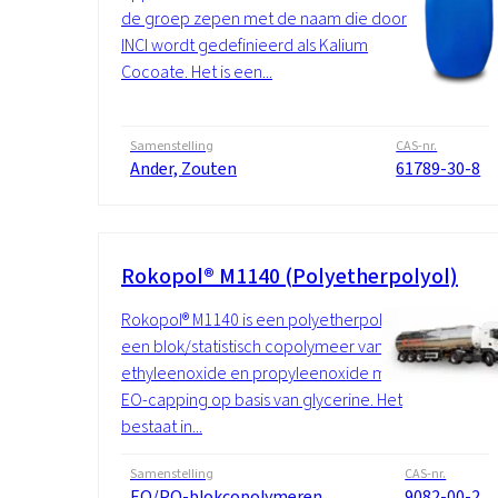
de groep zepen met de naam die door
INCI wordt gedefinieerd als Kalium
Cocoate. Het is een...
Samenstelling
CAS-nr.
Ander, Zouten
61789-30-8
Rokopol® M1140 (Polyetherpolyol)
Rokopol® M1140 is een polyetherpolyol,
een blok/statistisch copolymeer van
ethyleenoxide en propyleenoxide met
EO-capping op basis van glycerine. Het
bestaat in...
Samenstelling
CAS-nr.
EO/PO-blokcopolymeren,
9082-00-2