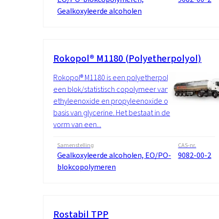
Gealkoxyleerde alcoholen
Rokopol® M1180 (Polyetherpolyol)
Rokopol® M1180 is een polyetherpolyol,
een blok/statistisch copolymeer van
ethyleenoxide en propyleenoxide op
basis van glycerine. Het bestaat in de
vorm van een...
Samenstelling
CAS-nr.
Gealkoxyleerde alcoholen, EO/PO-
9082-00-2
blokcopolymeren
Rostabil TPP