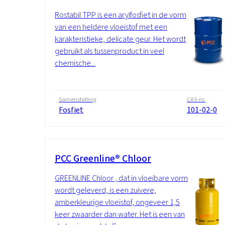
Rostabil TPP is een arylfosfiet in de vorm
van een heldere vloeistof met een
karakteristieke, delicate geur. Het wordt
gebruikt als tussenproduct in veel
chemische...
Samenstelling
CAS-nr.
Fosfiet
101-02-0
PCC Greenline® Chloor
GREENLINE Chloor , dat in vloeibare vorm
wordt geleverd, is een zuivere,
amberkleurige vloeistof, ongeveer 1,5
keer zwaarder dan water. Het is een van