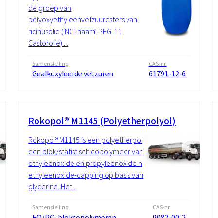
de groep van
polyoxyethyleenvetzuuresters van
ricinusolie (INCI-naam: PEG-11
Castorolie)....
Samenstelling
CAS-nr.
Gealkoxyleerde vetzuren
61791-12-6
Rokopol® M1145 (Polyetherpolyol)
Rokopol® M1145 is een polyetherpolyol,
een blok/statistisch copolymeer van
ethyleenoxide en propyleenoxide met
ethyleenoxide-capping op basis van
glycerine. Het...
Samenstelling
CAS-nr.
EO/PO-blokcopolymeren,
9082-00-2