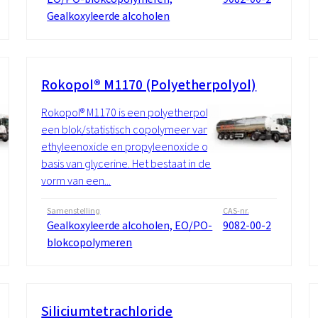
Gealkoxyleerde alcoholen
Rokopol® M1170 (Polyetherpolyol)
Rokopol® M1170 is een polyetherpolyol,
een blok/statistisch copolymeer van
ethyleenoxide en propyleenoxide op
basis van glycerine. Het bestaat in de
vorm van een...
Samenstelling
CAS-nr.
Gealkoxyleerde alcoholen, EO/PO-
9082-00-2
blokcopolymeren
Siliciumtetrachloride