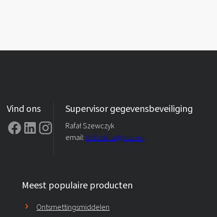
Vind ons
Supervisor gegevensbeveiliging
Rafał Szewczyk
email:
iod.rokita@pcc.eu
Meest populaire producten
Ontsmettingsmiddelen