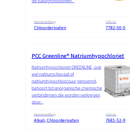
de basisgrondstoffen...
Samenstelling
CAS-nr.
Chloorderivaten
7782-50-5
PCC Greenline® Natriumhypochloriet
Natriumhypochloriet GREENLINE, ook
wel natriumchloraat of
natriumhypochloorzuur genoemd,
behoort tot anorganische chemische
verbindingen die worden verkregen
door...
Samenstelling
CAS-nr.
Alkali, Chloorderivaten
7681-52-9