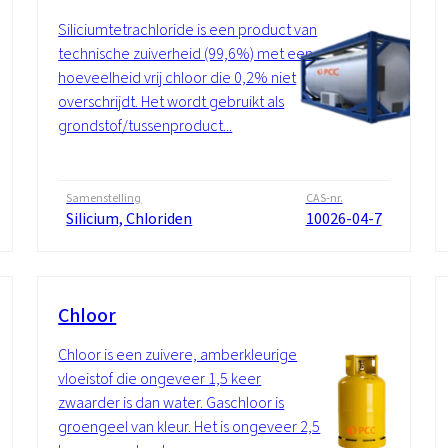
Siliciumtetrachloride is een product van
technische zuiverheid (99,6%) met een
hoeveelheid vrij chloor die 0,2% niet
overschrijdt. Het wordt gebruikt als
grondstof/tussenproduct...
Samenstelling
CAS-nr.
Silicium, Chloriden
10026-04-7
Chloor
Chloor is een zuivere, amberkleurige
vloeistof die ongeveer 1,5 keer
zwaarder is dan water. Gaschloor is
groengeel van kleur. Het is ongeveer 2,5