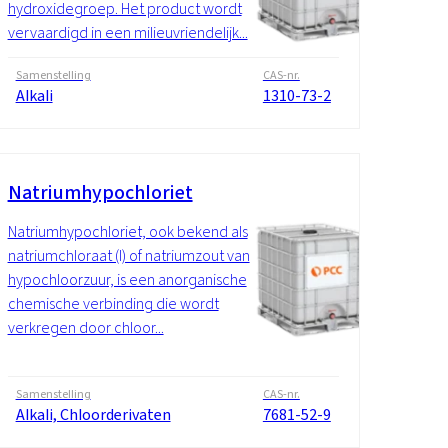
hydroxidegroep. Het product wordt
vervaardigd in een milieuvriendelijk...
Samenstelling
CAS-nr.
Alkali
1310-73-2
Natriumhypochloriet
Natriumhypochloriet, ook bekend als
natriumchloraat (I) of natriumzout van
hypochloorzuur, is een anorganische
chemische verbinding die wordt
verkregen door chloor...
Samenstelling
CAS-nr.
Alkali, Chloorderivaten
7681-52-9