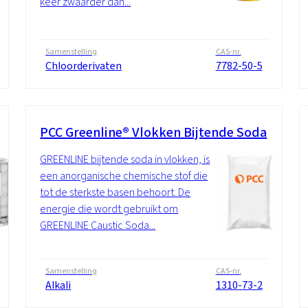
keer zwaarder dan...
Samenstelling
CAS-nr.
Chloorderivaten
7782-50-5
PCC Greenline® Vlokken Bijtende Soda
GREENLINE bijtende soda in vlokken, is
een anorganische chemische stof die
tot de sterkste basen behoort. De
energie die wordt gebruikt om
GREENLINE Caustic Soda...
Samenstelling
CAS-nr.
Alkali
1310-73-2