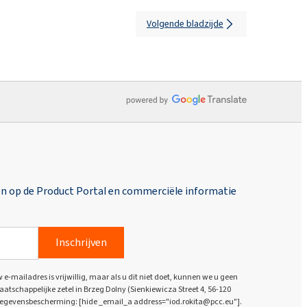
Volgende bladzijde
en op de Product Portal en commerciële informatie
Inschrijven
e-mailadres is vrijwillig, maar als u dit niet doet, kunnen we u geen
atschappelijke zetel in Brzeg Dolny (Sienkiewicza Street 4, 56-120
gegevensbescherming: [hide _email_a address="iod.rokita@pcc.eu"].