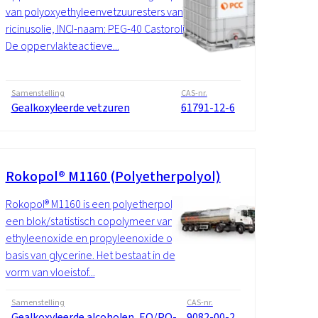
van polyoxyethyleenvetzuuresters van
ricinusolie, INCI-naam: PEG-40 Castorolie.
De oppervlakteactieve...
Samenstelling
CAS-nr.
Gealkoxyleerde vetzuren
61791-12-6
Rokopol® M1160 (Polyetherpolyol)
Rokopol® M1160 is een polyetherpolyol,
een blok/statistisch copolymeer van
ethyleenoxide en propyleenoxide op
basis van glycerine. Het bestaat in de
vorm van vloeistof...
Samenstelling
CAS-nr.
Gealkoxyleerde alcoholen, EO/PO-
9082-00-2