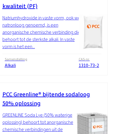
kwaliteit (PF)
Natriumhydroxide in vaste vorm, ook wel
natronloog genoemd, is een
anorganische chemische verbinding die
behoort tot de sterkste alkali. In vaste
vorm is het een...
Samenstelling
CAS-nr.
Alkali
1310-73-2
PCC Greenline® bijtende sodaloog
50% oplossing
GREENLINE Soda Lye (50% waterige
oplossing) behoort tot anorganische
chemische verbindingen uit de