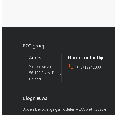
PCC-groep
Adres
Hoofdcontactlijn:
Sienkiewicza 4
+48717942000
56-120 Brzeg Dolny
Poland
Blognieuws
Bodembevochtigingsmiddelen – EXOwet R3823 en