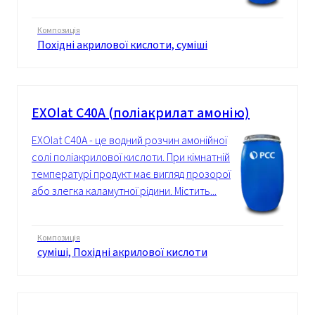
Композиція
Похідні акрилової кислоти, суміші
EXOlat C40A (поліакрилат амонію)
EXOlat C40A - це водний розчин амонійної
солі поліакрилової кислоти. При кімнатній
температурі продукт має вигляд прозорої
або злегка каламутної рідини. Містить...
Композиція
суміші, Похідні акрилової кислоти