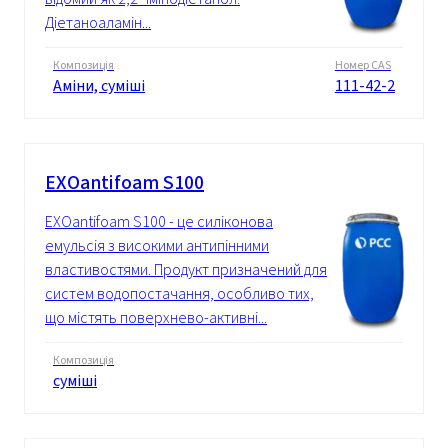
Діетаноаламін...
Композиція
Номер CAS
Аміни, суміші
111-42-2
EXOantifoam S100
EXOantifoam S100 - це силіконова
емульсія з високими антипінними
властивостями. Продукт призначений для
систем водопостачання, особливо тих,
що містять поверхнево-активні...
Композиція
суміші