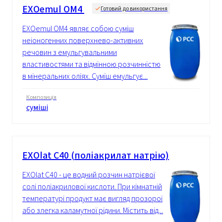
EXOemul OM4
Готовий до використання
EXOemul OM4 являє собою суміш
неіоногенних поверхнево-активних
речовин з емульгувальними
властивостями та відмінною розчинністю
в мінеральних оліях. Суміш емульгує...
Композиція
суміші
EXOlat C40 (поліакрилат натрію)
EXOlat C40 - це водний розчин натрієвої
солі поліакрилової кислоти. При кімнатній
температурі продукт має вигляд прозорої
або злегка каламутної рідини. Містить від...