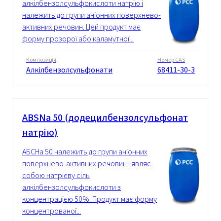
алкілбензолсульфокислоти натрію і
належить до групи аніонних поверхнево-
активних речовин. Цей продукт має
форму прозорої або каламутної...
Композиція
Номер CAS
Алкілбензолсульфонати
68411-30-3
ABSNa 50 (додецилбензолсульфонат
натрію)
АБСНа 50 належить до групи аніонних
поверхнево-активних речовин і являє
собою натрієву сіль
алкілбензолсульфокислоти з
концентрацією 50%. Продукт має форму
концентрованої...