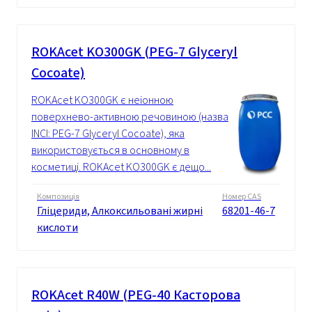
ROKAcet KO300GK (PEG-7 Glyceryl
Cocoate)
ROKAcet KO300GK є неіонною
поверхнево-активною речовиною (назва
INCI: PEG-7 Glyceryl Cocoate), яка
використовується в основному в
косметиці. ROKAcet KO300GK є дещо...
Композиція
Номер CAS
Гліцериди, Алкоксильовані жирні
68201-46-7
кислоти
ROKAcet R40W (PEG-40 Касторова