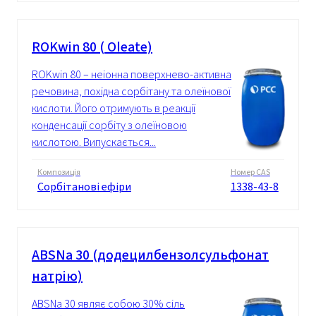
ROKwin 80 ( Oleate)
ROKwin 80 – неіонна поверхнево-активна
речовина, похідна сорбітану та олеїнової
кислоти. Його отримують в реакції
конденсації сорбіту з олеїновою
кислотою. Випускається...
Композиція
Номер CAS
Сорбітанові ефіри
1338-43-8
ABSNa 30 (додецилбензолсульфонат
натрію)
ABSNa 30 являє собою 30% сіль