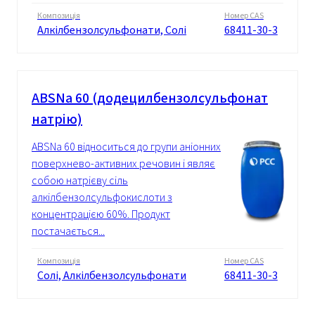
Композиція
Номер CAS
Алкілбензолсульфонати, Солі
68411-30-3
ABSNa 60 (додецилбензолсульфонат
натрію)
ABSNa 60 відноситься до групи аніонних
поверхнево-активних речовин і являє
собою натрієву сіль
алкілбензолсульфокислоти з
концентрацією 60%. Продукт
постачається...
Композиція
Номер CAS
Солі, Алкілбензолсульфонати
68411-30-3