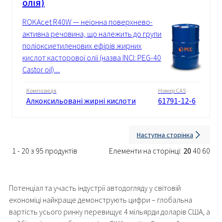
олія)
ROKAcet R40W — неіонна поверхнево-
активна речовина, що належить до групи
поліоксиетиленових ефірів жирних
кислот касторової олії (назва INCI: PEG-40
Castor oil)....
Композиція
Номер CAS
Алкоксильовані жирні кислоти
61791-12-6
Наступна сторінка
1 - 20 з 95 продуктів
Елементи на сторінці:
20
40
60
Потенціал та участь індустрії автодогляду у світовій
економіці найкраще демонструють цифри – глобальна
вартість усього ринку перевищує 4 мільярди доларів США, а