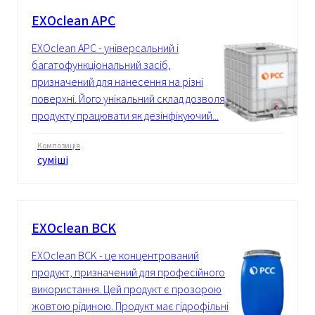
EXOclean APC
EXOclean APC - універсальний і
багатофункціональний засіб,
призначений для нанесення на різні
поверхні. Його унікальний склад дозволяє
продукту працювати як дезінфікуючий...
Композиція
суміші
EXOclean BCK
EXOclean BCK - це концентрований
продукт, призначений для професійного
використання. Цей продукт є прозорою
жовтою рідиною. Продукт має гідрофільні