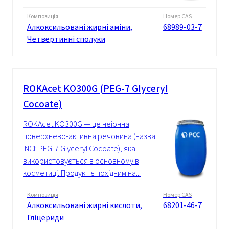
Композиція
Номер CAS
Алкоксильовані жирні аміни,
68989-03-7
Четвертинні сполуки
ROKAcet KO300G (PEG-7 Glyceryl
Cocoate)
ROKAcet KO300G — це неіонна
поверхнево-активна речовина (назва
INCI: PEG-7 Glyceryl Cocoate), яка
використовується в основному в
косметиці. Продукт є похідним на...
Композиція
Номер CAS
Алкоксильовані жирні кислоти,
68201-46-7
Гліцериди