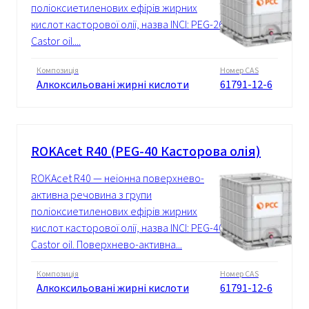
поліоксиетиленових ефірів жирних
кислот касторової олії, назва INCI: PEG-26
Castor oil....
Композиція
Номер CAS
Алкоксильовані жирні кислоти
61791-12-6
ROKAcet R40 (PEG-40 Касторова олія)
ROKAcet R40 — неіонна поверхнево-
активна речовина з групи
поліоксиетиленових ефірів жирних
кислот касторової олії, назва INCI: PEG-40
Castor oil. Поверхнево-активна...
Композиція
Номер CAS
Алкоксильовані жирні кислоти
61791-12-6