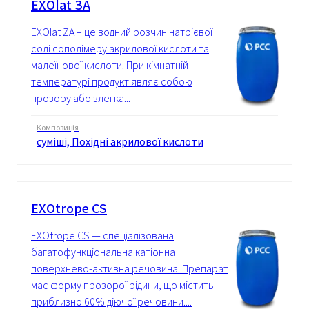
EXOlat ЗА
EXOlat ZA – це водний розчин натрієвої
солі сополімеру акрилової кислоти та
малеїнової кислоти. При кімнатній
температурі продукт являє собою
прозору або злегка...
Композиція
суміші, Похідні акрилової кислоти
EXOtrope CS
EXOtrope CS — спеціалізована
багатофункціональна катіонна
поверхнево-активна речовина. Препарат
має форму прозорої рідини, що містить
приблизно 60% діючої речовини....