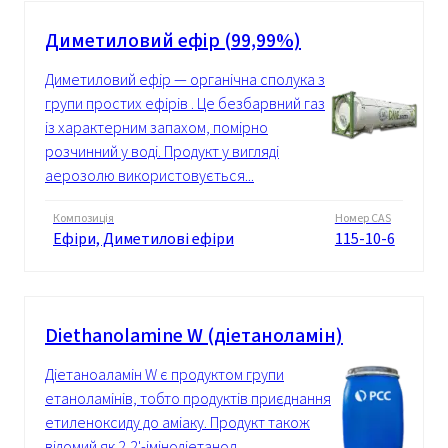
Диметиловий ефір (99,99%)
Диметиловий ефір — органічна сполука з
групи простих ефірів . Це безбарвний газ
із характерним запахом, помірно
розчинний у воді. Продукт у вигляді
аерозолю використовується...
Композиція
Номер CAS
Ефіри, Диметилові ефіри
115-10-6
Diethanolamine W (діетаноламін)
Діетаноаламін W є продуктом групи
етаноламінів, тобто продуктів приєднання
етиленоксиду до аміаку. Продукт також
відомий як 2,2'-імінодіетанол.