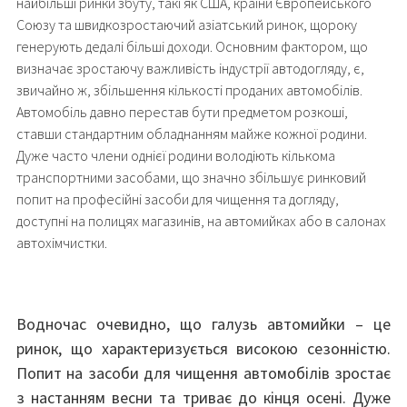
найбільші ринки збуту, такі як США, країни Європейського
Союзу та швидкозростаючий азіатський ринок, щороку
генерують дедалі більші доходи. Основним фактором, що
визначає зростаючу важливість індустрії автодогляду, є,
звичайно ж, збільшення кількості проданих автомобілів.
Автомобіль давно перестав бути предметом розкоші,
ставши стандартним обладнанням майже кожної родини.
Дуже часто члени однієї родини володіють кількома
транспортними засобами, що значно збільшує ринковий
попит на професійні засоби для чищення та догляду,
доступні на полицях магазинів, на автомийках або в салонах
автохімчистки.
Водночас очевидно, що галузь автомийки – це
ринок, що характеризується високою сезонністю.
Попит на засоби для чищення автомобілів зростає
з настанням весни та триває до кінця осені. Дуже