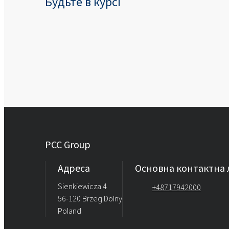
Будьте в курсі
PCC Group
Адреса
Основна контактна л
Sienkiewicza 4
+48717942000
56-120 Brzeg Dolny
Poland