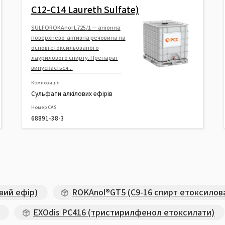
C12-C14 Laureth Sulfate)
SULFOROKAnol L725/1 — аніонна
поверхнево-активна речовина на
основі етоксильованого
лаурилового спирту. Препарат
випускається...
Композиція
Сульфати алкілових ефірів
Номер CAS
68891-38-3
вий ефір)
ROKAnol®GT5 (C9-16 спирт етоксилов
EXOdis PC416 (тристирилфенол етоксилати)