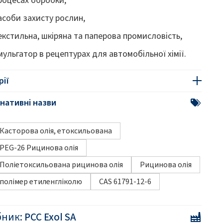
асоби захисту рослин,
екстильна, шкіряна та паперова промисловість,
мульгатор в рецептурах для автомобільної хімії.
рії
нативні назви
Касторова олія, етоксильована
PEG-26 Рицинова олія
Поліетоксильована рицинова олія
Рицинова олія
полімер етиленгліколю
CAS 61791-12-6
бник:
PCC Exol SA