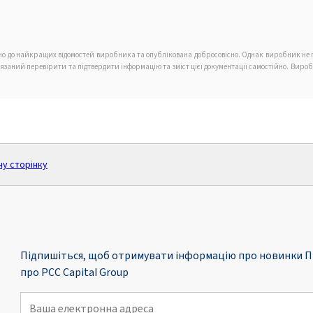
дно до найкращих відомостей виробника та опублікована добросовісно. Однак виробник не г
в'язаний перевірити та підтвердити інформацію та зміст цієї документації самостійно. Вир
ну сторінку
Підпишіться, щоб отримувати інформацію про новинки П
про PCC Capital Group