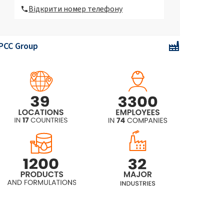
Відкрити номер телефону
ROKAcet R40 (PEG-40 Касторова
олія)
PCC Group
ROKAcet R40W (PEG-40 Касторова
олія)
ROKAcet R70 (PEG-70 Касторова
олія)