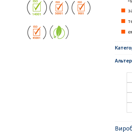
з
т
е
Катего
Альтер
Виро