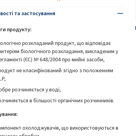
вості та застосування
ги продукту:
іологічно розкладаний продукт, що відповідає
ритеріям біологічного розкладання, викладеним у
егламенті (ЄС) № 648/2004 про мийні засоби,
родукт не класифікований згідно з положенням
LP,
обре розчиняється у воді,
озчиняється в більшості органічних розчинників.
ування:
омпонент охолоджувачів, що використовуються в
роцесах обробки,