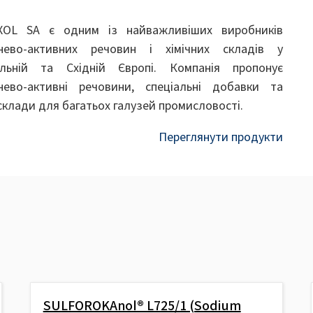
XOL SA є одним із найважливіших виробників
нево-активних речовин і хімічних складів у
льній та Східній Європі. Компанія пропонує
нево-активні речовини, спеціальні добавки та
 склади для багатьох галузей промисловості.
Переглянути продукти
SULFOROKAnol® L725/1 (Sodium