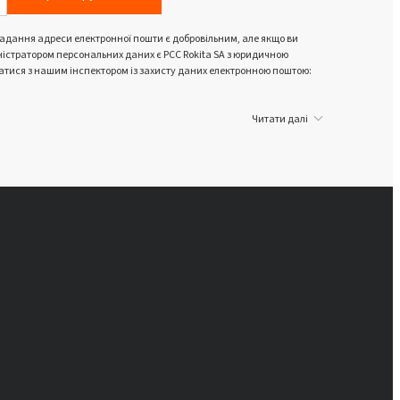
Надання адреси електронної пошти є добровільним, але якщо ви
ністратором персональних даних є PCC Rokita SA з юридичною
язатися з нашим інспектором із захисту даних електронною поштою:
Читати далі