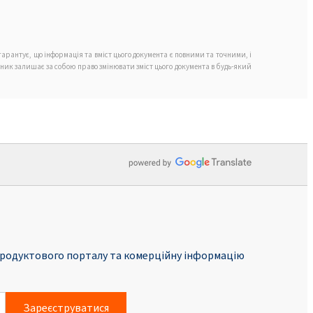
арантує, що інформація та вміст цього документа є повними та точними, і
обник залишає за собою право змінювати зміст цього документа в будь-який
родуктового порталу та комерційну інформацію
Зареєструватися