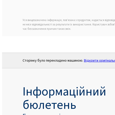
Уся вищезазначена інформація, пов’язана з продуктом, надається відпові
не несе відповідальності за результати їх використання. Користувач зобо
час без зазначення причин таких змін.
Сторінку було перекладено машиною.
Відкрити оригіналь
Інформаційний
бюлетень