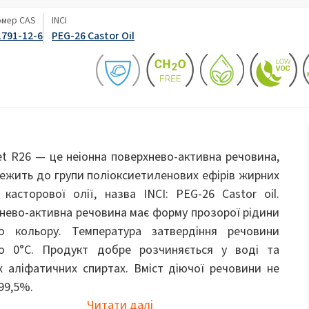
ate 80)
POLIkol 4000 ТАБЛЕТОК (PEG-90)
Розкидні добрива
чищення
он
Туалетні рідини
омер CAS
INCI
1791-12-6
PEG-26 Castor Oil
Буріння та проходка тунелів
Гіпсокартон і добавк
Гіпохлорит натрію
гіпсу
х гранул
Клеї та ґрунтовки для
Комфорт та ергономі
сендвіч-панелей
а олія PEG-40)
ROKAnol ID7 (Isodeceth-7)
Пластівці каустичної соди
5, етоксильований
ROKAnol(Поліоксиалкіленглікольовий
Догляд за дитиною
Догляд за волоссям
Багатоцільова продукція
ефір)
я
PEG-11 Касторова олія
та
Добавки до асфальту
Кришки для труб
мній
Трихлорсилан
C9-11 PARETH-8
t R26 — це неіонна поверхнево-активна речовина,
Універсальні клеї
етанових
Добавки
Сорбітан Oleate
ежить до групи поліоксиетиленових ефірів жирних
 касторової олії, назва INCI: PEG-26 Castor oil.
PEG-12
Догляд за порожниною рота
Догляд за шкірою
нево-активна речовина має форму прозорої рідини
Системи поліуретанової
Теплові та акустичні 
го кольору. Температура затвердіння речовини
ізоляції
розпилення
о 0°С. Продукт добре розчиняється у воді та
х аліфатичних спиртах. Вміст діючої речовини не
Чоловіча гігієна
99,5%.
Читати далі