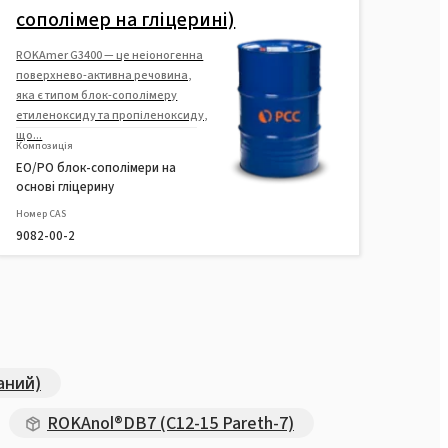
сополімер на гліцерині)
ROKAmer G3400 — це неіоногенна
поверхнево-активна речовина,
яка є типом блок-сополімеру
етиленоксиду та пропіленоксиду,
що...
Композиція
EO/PO блок-сополімери на
основі гліцерину
Номер CAS
9082-00-2
аний)
ROKAnol®DB7 (C12-15 Pareth-7)