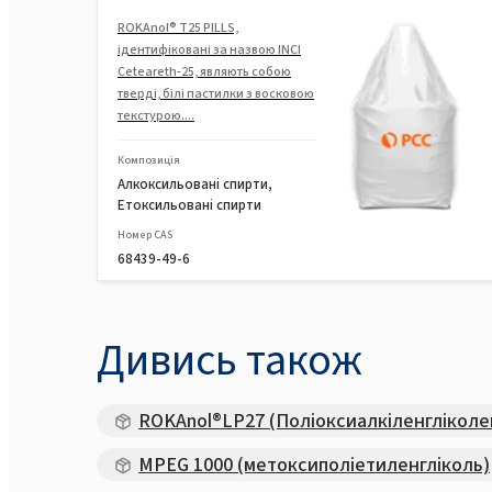
ROKAnol® T25 PILLS,
ідентифіковані за назвою INCI
Ceteareth-25, являють собою
тверді, білі пастилки з восковою
текстурою....
Композиція
Алкоксильовані спирти,
Етоксильовані спирти
Номер CAS
68439-49-6
Дивись також
ROKAnol®LP27 (Поліоксиалкіленгліколе
MPEG 1000 (метоксиполіетиленгліколь)