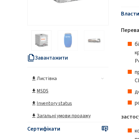
Власти
Перева
б
к
Завантажити
Р
п
Листівка
C
MSDS
д
р
Inventory status
Загальні умови продажу
застос
Сертифікати
к
п