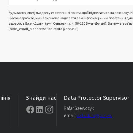
Будь ласка, введіть адресу електронної пошти, щоб підписатися на розсилку. 
цього не зробите, ми не зможемо надіслати вам інформаційний бюлетень. Адмі
адресою в Бжег-Дольні (вул. Сенкевича, 4, 56-120 Бжег-Дольні). Ви можете зв’
[hide _email_a address="iod.rokita@pcc.eu"].
інія
Знайди нас
Data Protector Supervisor
Rafał Szewczyk
email:
iod.rokita@pcc.eu