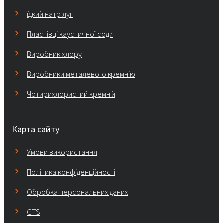
їдкий натр луг
Пластівці каустичної соди
Виробник хлору
Виробники металевого кремнію
Чотирихлористий кремній
Карта сайту
Умови використання
Політика конфіденційності
Обробка персональних даних
GTS