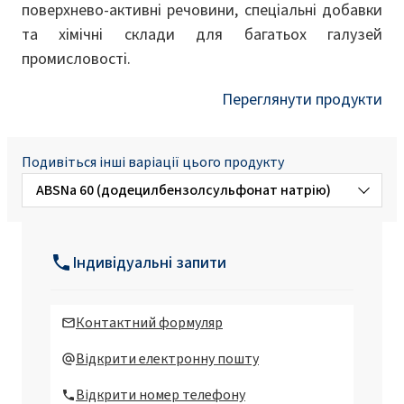
поверхнево-активні речовини, спеціальні добавки
та хімічні склади для багатьох галузей
промисловості.
Переглянути продукти
Подивіться інші варіації цього продукту
ABSNa 60 (додецилбензолсульфонат натрію)
ABSNa 30 (додецилбензолсульфонат
натрію)
Індивідуальні запити
ABSNa 50 (додецилбензолсульфонат
натрію)
Контактний формуляр
ABS кислота
Відкрити електронну пошту
(додецилбензолсульфонова кислота)
Відкрити номер телефону