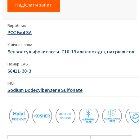
Надіслати запит
Виробник
PCC Exol SA
Хімічна назва
Бензолсульфокислоти, С10-13 алкілпохідні, натрієві солі
Номер CAS
68411-30-3
INCI
Sodium Dodecylbenzene Sulfonate