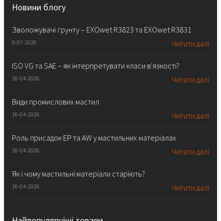
Новини блогу
Зволожувачі ґрунту – EXOwet R3823 та EXOwet R3831
9-07-2026
Читати далі
ISO VG та SAE – як інтерпретувати класи в'язкості?
16-04-2026
Читати далі
Види промислових мастил
16-04-2026
Читати далі
Роль присадок EP та AW у мастильних матеріалах
16-04-2026
Читати далі
Як і чому мастильні матеріали старіють?
16-04-2026
Читати далі
Найпопулярніші товари