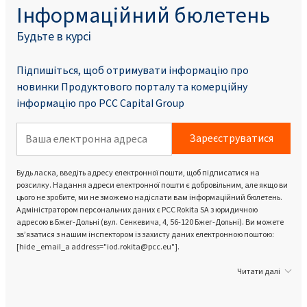
Інформаційний бюлетень
Будьте в курсі
Підпишіться, щоб отримувати інформацію про
новинки Продуктового порталу та комерційну
інформацію про PCC Capital Group
Зареєструватися
Будь ласка, введіть адресу електронної пошти, щоб підписатися на
розсилку. Надання адреси електронної пошти є добровільним, але якщо ви
цього не зробите, ми не зможемо надіслати вам інформаційний бюлетень.
Адміністратором персональних даних є PCC Rokita SA з юридичною
адресою в Бжег-Дольні (вул. Сенкевича, 4, 56-120 Бжег-Дольні). Ви можете
зв’язатися з нашим інспектором із захисту даних електронною поштою:
[hide _email_a address="iod.rokita@pcc.eu"].
Читати далі