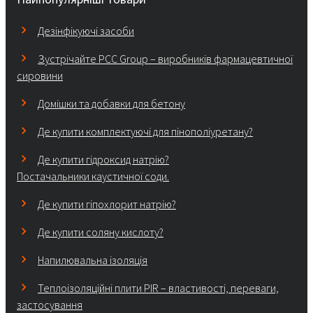
Дезінфікуючі засоби
Зустрічайте PCC Group – виробників фармацевтичної
сировини
Домішки та добавки для бетону
Де купити комплектуючі для пінополіуретану?
Де купити гідроксид натрію?
Постачальники каустичної соди.
Де купити гіпохлорит натрію?
Де купити соляну кислоту?
Напилювальна ізоляція
Теплоізоляційні плити PIR – властивості, переваги,
застосування