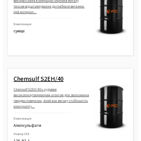
використання в операціях обробки металу
тиском від штампування до глибокої витяжки.
Цей матеріал...
Композиція
суміші
Chemsulf S2EH/40
Chemsulf S2EH/40 є чудовим
високопіноутворюючим агентом для зволоження
твердих поверхонь, який має високу стабільність
електроліту...
Композиція
Алкілсульфати
Номер CAS
126-92-1