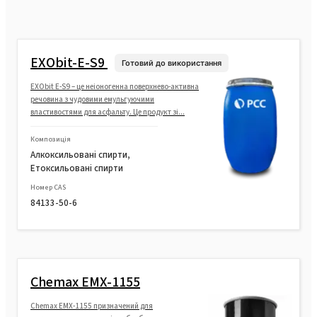
EXObit-E-S9
Готовий до використання
EXObit E-S9 – це неіоногенна поверхнево-активна
речовина з чудовими емульгуючими
властивостями для асфальту. Це продукт зі...
Композиція
Алкоксильовані спирти,
Етоксильовані спирти
Номер CAS
84133-50-6
Chemax EMX-1155
Chemax EMX-1155 призначений для