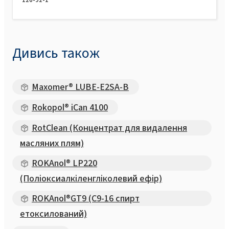
Дивись також
Maxomer® LUBE-E2SA-B
Rokopol® iCan 4100
RotClean (Концентрат для видалення
масляних плям)
ROKAnol® LP220
(Поліоксиалкіленгліколевий ефір)
ROKAnol®GT9 (C9-16 спирт
етоксилований)