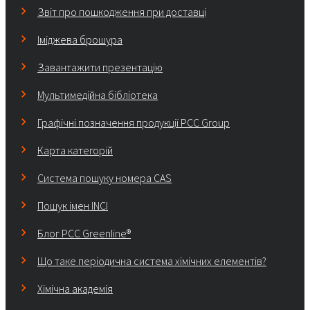
Звіт про пошкодження при доставці
Іміджева брошура
Завантажити презентацію
Мультимедійна бібліотека
Графічні позначення продукції PCC Group
Карта категорій
Система пошуку номера CAS
Пошук імен INCI
Блог PCC Greenline®
Що таке періодична система хімічних елементів?
Хімічна академія