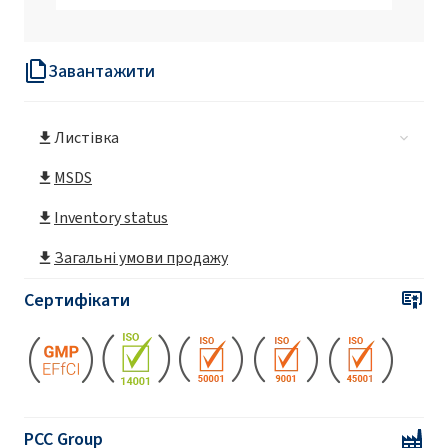
ABS Acid/1 (додецилбензолсульфонова
кислота)
Завантажити
ABSNa 25 (додецилбензолсульфонат
натрію)
Листівка
MSDS
Inventory status
Загальні умови продажу
Сертифікати
PCC Group