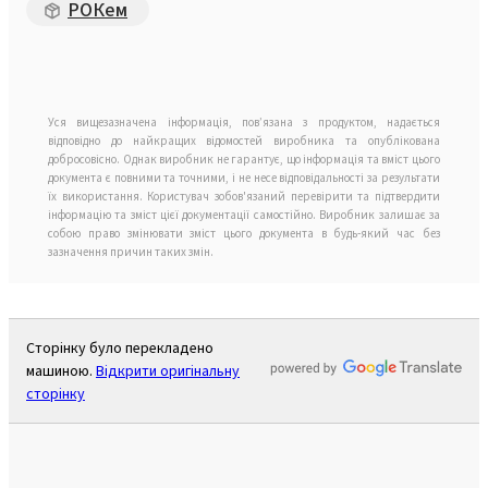
РОКем
Уся вищезазначена інформація, пов’язана з продуктом, надається
відповідно до найкращих відомостей виробника та опублікована
добросовісно. Однак виробник не гарантує, що інформація та вміст цього
документа є повними та точними, і не несе відповідальності за результати
їх використання. Користувач зобов'язаний перевірити та підтвердити
інформацію та зміст цієї документації самостійно. Виробник залишає за
собою право змінювати зміст цього документа в будь-який час без
зазначення причин таких змін.
Сторінку було перекладено
машиною.
Відкрити оригінальну
сторінку