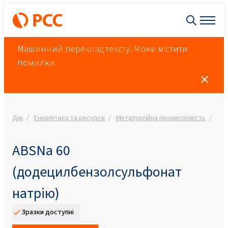
Машинний переклад тексту. Може містити
помилки.
Дім
Енергетика та ресурси
Металургійна промисловість
Ме
ABSNa 60
(додецилбензолсульфонат
натрію)
Зразки доступні