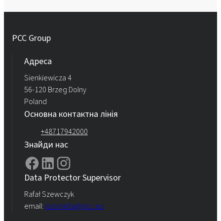
PCC Group
Адреса
Sienkiewicza 4
56-120 Brzeg Dolny
Poland
Основна контактна лінія
+48717942000
Знайди нас
Data Protector Supervisor
Rafał Szewczyk
email:
iod.rokita@pcc.eu