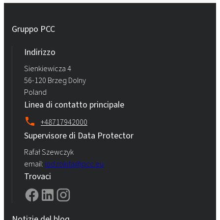
Gruppo PCC
Indirizzo
Sienkiewicza 4
56-120 Brzeg Dolny
Poland
Linea di contatto principale
+48717942000
Supervisore di Data Protector
Rafał Szewczyk
email:
iod.rokita@pcc.eu
Trovaci
Notizie del blog