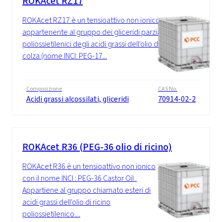
ROKAcet RZ17
ROKAcet RZ17 è un tensioattivo non ionico
appartenente al gruppo dei gliceridi parziali
poliossietilenici degli acidi grassi dell'olio di
colza (nome INCI: PEG-17...
Composizione
CAS No.
Acidi grassi alcossilati, gliceridi
70914-02-2
ROKAcet R36 (PEG-36 olio di ricino)
ROKAcet R36 è un tensioattivo non ionico
con il nome INCI : PEG-36 Castor Oil .
Appartiene al gruppo chiamato esteri di
acidi grassi dell'olio di ricino
poliossietilenico....