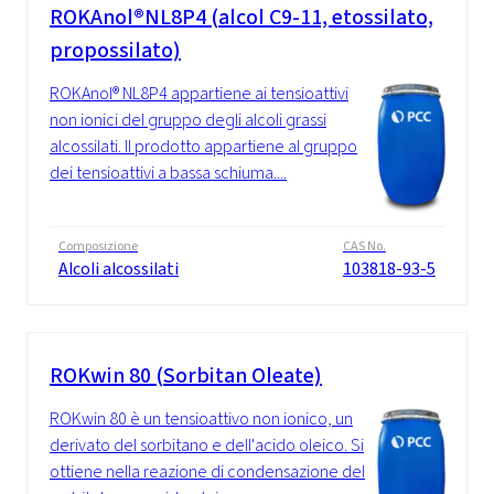
ROKAnol®NL8P4 (alcol C9-11, etossilato,
propossilato)
ROKAnol® NL8P4 appartiene ai tensioattivi
non ionici del gruppo degli alcoli grassi
alcossilati. Il prodotto appartiene al gruppo
dei tensioattivi a bassa schiuma....
Composizione
CAS No.
Alcoli alcossilati
103818-93-5
ROKwin 80 (Sorbitan Oleate)
ROKwin 80 è un tensioattivo non ionico, un
derivato del sorbitano e dell'acido oleico. Si
ottiene nella reazione di condensazione del