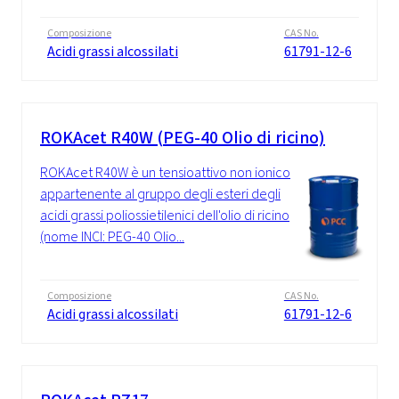
Composizione
CAS No.
Acidi grassi alcossilati
61791-12-6
ROKAcet R40W (PEG-40 Olio di ricino)
ROKAcet R40W è un tensioattivo non ionico
appartenente al gruppo degli esteri degli
acidi grassi poliossietilenici dell'olio di ricino
(nome INCI: PEG-40 Olio...
Composizione
CAS No.
Acidi grassi alcossilati
61791-12-6