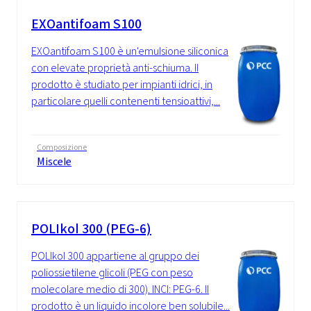
EXOantifoam S100
EXOantifoam S100 è un'emulsione siliconica
con elevate proprietà anti-schiuma. Il
prodotto è studiato per impianti idrici, in
particolare quelli contenenti tensioattivi,...
Composizione
Miscele
POLIkol 300 (PEG-6)
POLIkol 300 appartiene al gruppo dei
poliossietilene glicoli (PEG con peso
molecolare medio di 300). INCI: PEG-6. Il
prodotto è un liquido incolore ben solubile...