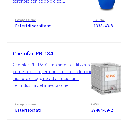
sorbitolo con acido oleico....
Composizione
CAS No.
Esteri di sorbitano
1338-43-8
Chemfac PB-184
Chemfac PB-184 è ampiamente utilizzato
come additivo per lubrificanti solubili in olio,
inibitore di ruggine ed emulsionanti
nell'industria della lavorazione...
Composizione
CAS No.
Esteri fosfati
39464-69-2