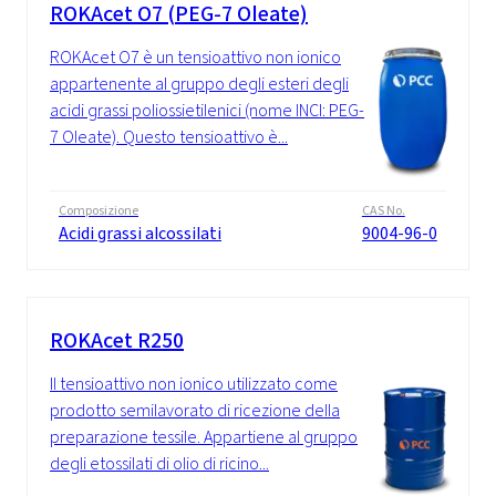
ROKAcet O7 (PEG-7 Oleate)
ROKAcet O7 è un tensioattivo non ionico
appartenente al gruppo degli esteri degli
acidi grassi poliossietilenici (nome INCI: PEG-
7 Oleate). Questo tensioattivo è...
Composizione
CAS No.
Acidi grassi alcossilati
9004-96-0
ROKAcet R250
Il tensioattivo non ionico utilizzato come
prodotto semilavorato di ricezione della
preparazione tessile. Appartiene al gruppo
degli etossilati di olio di ricino...