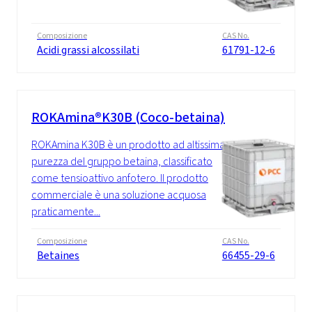
Composizione
CAS No.
Acidi grassi alcossilati
61791-12-6
ROKAmina®K30B (Coco-betaina)
ROKAmina K30B è un prodotto ad altissima
purezza del gruppo betaina, classificato
come tensioattivo anfotero. Il prodotto
commerciale è una soluzione acquosa
praticamente...
Composizione
CAS No.
Betaines
66455-29-6