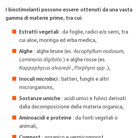
I biostimolanti possono essere ottenuti da una vasta
gamma di materie prime, tra cui:
Estratti vegetali
: da foglie, radici e/o semi, tra
cui aloe, moringa ed erba medica,
Alghe
: alghe brune (es.
Ascophyllum nodosum,
Laminaria digitata
) e alghe rosse (es.
Kappaphycus alvarezii
,
Porphyra spp
.),
Inoculi microbici
: batteri, funghi e altri
microrganismi,
Sostanze umiche
: acidi umici e fulvici derivati ​​
dalla decomposizione della materia organica,
Aminoacidi e proteine
: da fonti vegetali o
animali,
Compost
: organico e vermicompost.