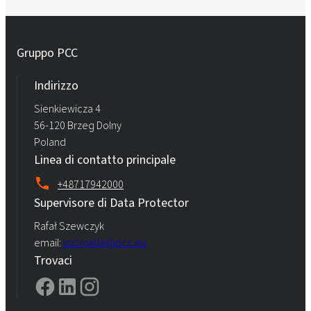
Gruppo PCC
Indirizzo
Sienkiewicza 4
56-120 Brzeg Dolny
Poland
Linea di contatto principale
+48717942000
Supervisore di Data Protector
Rafał Szewczyk
email:
iod.rokita@pcc.eu
Trovaci