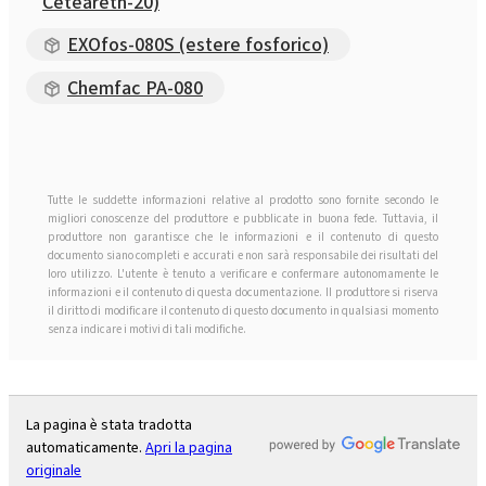
Ceteareth-20)
EXOfos-080S (estere fosforico)
Chemfac PA-080
Tutte le suddette informazioni relative al prodotto sono fornite secondo le
migliori conoscenze del produttore e pubblicate in buona fede. Tuttavia, il
produttore non garantisce che le informazioni e il contenuto di questo
documento siano completi e accurati e non sarà responsabile dei risultati del
loro utilizzo. L'utente è tenuto a verificare e confermare autonomamente le
informazioni e il contenuto di questa documentazione. Il produttore si riserva
il diritto di modificare il contenuto di questo documento in qualsiasi momento
senza indicare i motivi di tali modifiche.
La pagina è stata tradotta
automaticamente.
Apri la pagina
originale