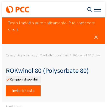
Testo tradotto automaticamente. Può contenere
errori.
Casa
Agrochimici
Prodotti fitosanitari
ROKwinol 80 (Polysorba
ROKwinol 80 (Polysorbate 80)
Campioni disponibili
Invia richiesta
Produttore