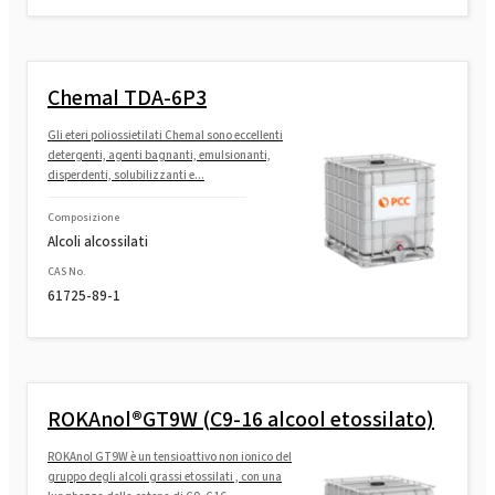
Chemal TDA-6P3
Gli eteri poliossietilati Chemal sono eccellenti
detergenti, agenti bagnanti, emulsionanti,
disperdenti, solubilizzanti e...
Composizione
Alcoli alcossilati
CAS No.
61725-89-1
ROKAnol®GT9W (C9-16 alcool etossilato)
ROKAnol GT9W è un tensioattivo non ionico del
gruppo degli alcoli grassi etossilati , con una