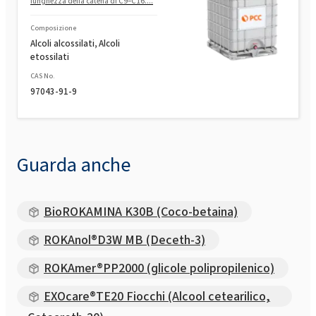
lunghezza della catena di C9–C16....
Composizione
Alcoli alcossilati, Alcoli
etossilati
CAS No.
97043-91-9
Guarda anche
BioROKAMINA K30B (Coco-betaina)
ROKAnol®D3W MB (Deceth-3)
ROKAmer®PP2000 (glicole polipropilenico)
EXOcare®TE20 Fiocchi (Alcool cetearilico,