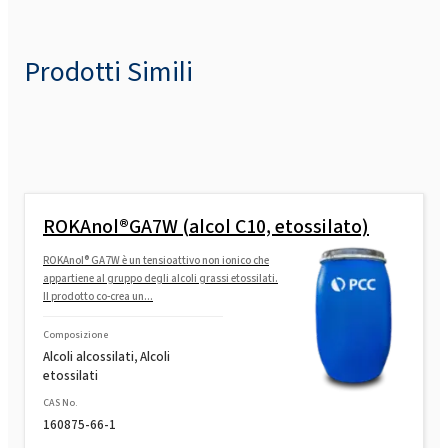
Prodotti Simili
ROKAnol®GA7W (alcol C10, etossilato)
ROKAnol® GA7W è un tensioattivo non ionico che
appartiene al gruppo degli alcoli grassi etossilati.
Il prodotto co-crea un...
Composizione
Alcoli alcossilati, Alcoli
etossilati
CAS No.
160875-66-1