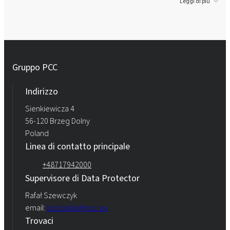
Leggi di più
Gruppo PCC
Indirizzo
Sienkiewicza 4
56-120 Brzeg Dolny
Poland
Linea di contatto principale
+48717942000
Supervisore di Data Protector
Rafał Szewczyk
email:
iod.rokita@pcc.eu
Trovaci