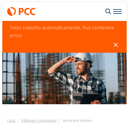
Testo tradotto automaticamente. Può contenere
errori.
Casa
Edilizia e costruzioni
Ancoranti chimici