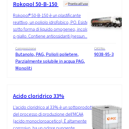
Rokopol 50-B-150
Pronto all'uso
Rokopol® 50-B-150 è un plastificante
reattivo, un poliolo idrofobico, PO. Esiste
sotto forma di liquido omogeneo, incolore
o giallo. Contiene antiossidanti (nessun...
Composizione
CAS No.
Butanolo, PAG, Polioli polietere,
9038-95-3
Parzialmente solubile in acqua PAG,
Monoliti
Acido cloridrico 33%
L'acido cloridrico al 33% è un sottoprodotto
del processo di produzione dell'MCAA
(acido monocloroacetico). È altamente
corrosivo, ha un odore pungente,...