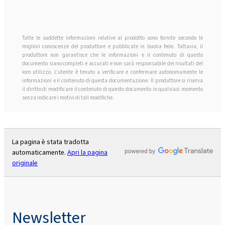
Tutte le suddette informazioni relative al prodotto sono fornite secondo le
migliori conoscenze del produttore e pubblicate in buona fede. Tuttavia, il
produttore non garantisce che le informazioni e il contenuto di questo
documento siano completi e accurati e non sarà responsabile dei risultati del
loro utilizzo. L'utente è tenuto a verificare e confermare autonomamente le
informazioni e il contenuto di questa documentazione. Il produttore si riserva
il diritto di modificare il contenuto di questo documento in qualsiasi momento
senza indicare i motivi di tali modifiche.
La pagina è stata tradotta
automaticamente.
Apri la pagina
originale
Newsletter