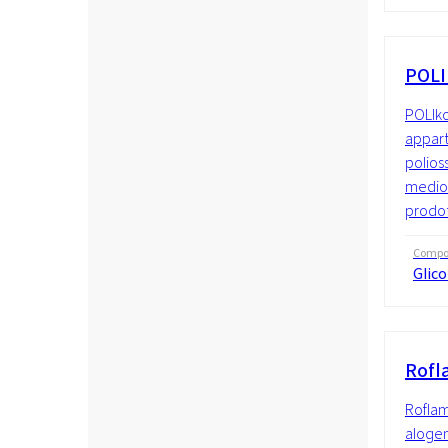
POLI
POLIko
appart
polios
medio 
prodot
Compo
Glico
Rofl
Roflam
alogen