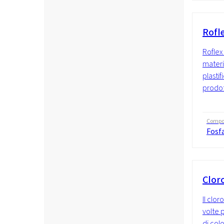
Rofl
Roflex
materi
plasti
prodott
Compo
Fosf
Clor
Il clo
volte 
di colo