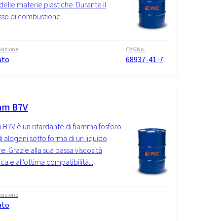
delle materie plastiche. Durante il
so di combustione...
sizione
CAS No.
ato
68937-41-7
am B7V
 B7V è un ritardante di fiamma fosforo
di alogeni sotto forma di un liquido
e. Grazie alla sua bassa viscosità
a e all'ottima compatibilità...
sizione
ato