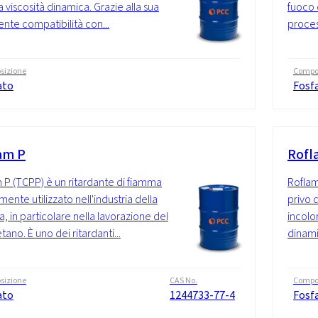
a viscosità dinamica. Grazie alla sua
fuoco 
ente compatibilità con...
proces
sizione
Compo
ato
Fosf
am P
Rofl
 P (TCPP) è un ritardante di fiamma
Roflam
ente utilizzato nell'industria della
privo 
a, in particolare nella lavorazione del
incolor
tano. È uno dei ritardanti...
dinamic
sizione
CAS No.
Compo
ato
1244733-77-4
Fosf