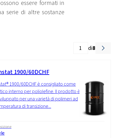
 possono essere formati in
a serie di altre sostanze
di
8
stat 1900/60DCHF
tat® 1900/60DCHF è consigliato come
tico interno per poliolefine. Il prodotto è
sviluppato per una varietà di polimeri ad
mperatura di transizione...
sizione
ele