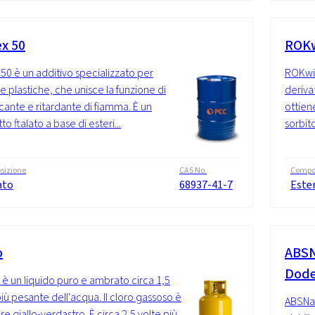
ex 50
ROKw
 50 è un additivo specializzato per
ROKwin
e plastiche, che unisce la funzione di
deriva
ficante e ritardante di fiamma. È un
ottien
o ftalato a base di esteri...
sorbito
sizione
CAS No.
Compo
ato
68937-41-7
Ester
o
ABSN
Dode
ro è un liquido puro e ambrato circa 1,5
più pesante dell'acqua. Il cloro gassoso è
ABSNa 
re giallo-verdastro. È circa 2,5 volte più