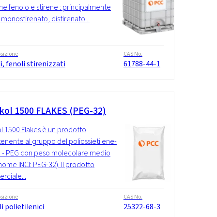
ne fenolo e stirene : principalmente
 monostirenato, distirenato...
sizione
CAS No.
i, fenoli stirenizzati
61788-44-1
kol 1500 FLAKES (PEG-32)
l 1500 Flakes è un prodotto
enente al gruppo del poliossietilene-
e - PEG con peso molecolare medio
nome INCI: PEG-32). Il prodotto
ciale...
sizione
CAS No.
li polietilenici
25322-68-3