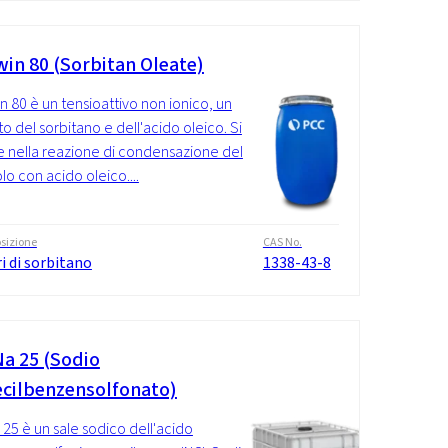
in 80 (Sorbitan Oleate)
 80 è un tensioattivo non ionico, un
to del sorbitano e dell'acido oleico. Si
e nella reazione di condensazione del
lo con acido oleico....
sizione
CAS No.
i di sorbitano
1338-43-8
a 25 (Sodio
cilbenzensolfonato)
25 è un sale sodico dell'acido