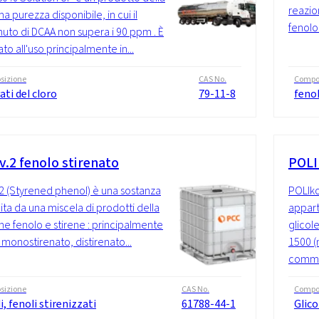
reazio
a purezza disponibile, in cui il
fenolo
uto di DCAA non supera i 90 ppm . È
to all'uso principalmente in...
sizione
CAS No.
Compo
ati del cloro
79-11-8
fenol
v.2 fenolo stirenato
POLI
2 (Styrened phenol) è una sostanza
POLIko
uita da una miscela di prodotti della
appart
ne fenolo e stirene : principalmente
glicol
 monostirenato, distirenato...
1500 (
commer
sizione
CAS No.
Compo
i, fenoli stirenizzati
61788-44-1
Glico