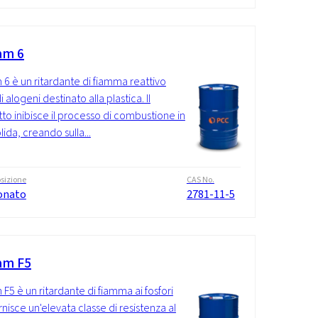
am 6
 6 è un ritardante di fiamma reattivo
i alogeni destinato alla plastica. Il
to inibisce il processo di combustione in
lida, creando sulla...
sizione
CAS No.
onato
2781-11-5
am F5
 F5 è un ritardante di fiamma ai fosfori
rnisce un'elevata classe di resistenza al