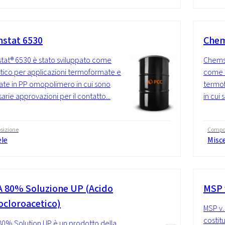
stat 6530
Chem
at® 6530 è stato sviluppato come
Chemst
atico per applicazioni termoformate e
come a
te in PP omopolimero in cui sono
termo
arie approvazioni per il contatto...
in cui 
sizione
Compo
ele
Misc
 80% Soluzione UP (Acido
MSP 
cloroacetico)
MSP v.
costit
0% Solution UP è un prodotto della