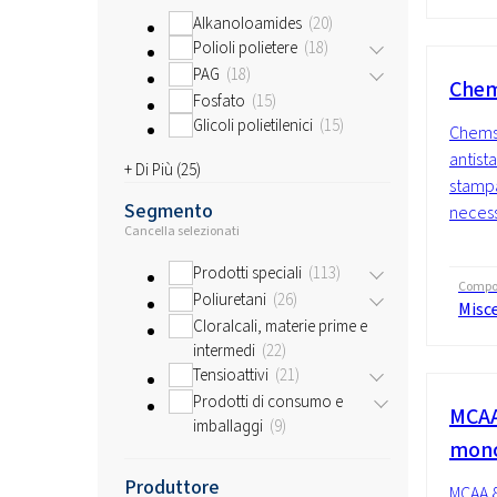
Alkanoloamides
20
Polioli polietere
18
PAG
18
Chem
Fosfato
15
Glicoli polietilenici
15
Chemst
antist
+ Di Più (
25
)
stampa
Segmento
necess
Cancella selezionati
Prodotti speciali
113
Compo
Poliuretani
26
Misc
Cloralcali, materie prime e
intermedi
22
Tensioattivi
21
Prodotti di consumo e
MCAA
imballaggi
9
mono
Produttore
MCAA 8