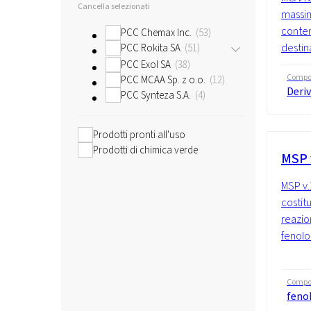
Cancella selezionati
massim
conten
PCC Chemax Inc.
53
destina
PCC Rokita SA
51
PCC Exol SA
38
Compo
PCC MCAA Sp. z o.o.
12
Deriv
PCC Synteza S.A.
4
Prodotti pronti all'uso
Prodotti di chimica verde
MSP 
MSP v.
costit
reazio
fenolo
Compo
fenol