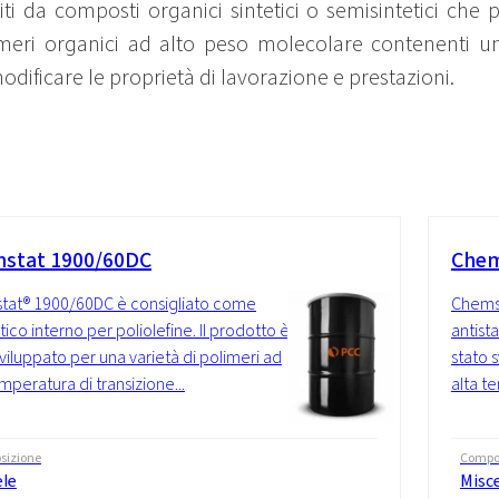
iti da composti organici sintetici o semisintetici che
imeri organici ad alto peso molecolare contenenti un
dificare le proprietà di lavorazione e prestazioni.
stat 1900/60DC
Chem
tat® 1900/60DC è consigliato come
Chems
tico interno per poliolefine. Il prodotto è
antista
sviluppato per una varietà di polimeri ad
stato 
mperatura di transizione...
alta te
sizione
Compo
ele
Misc