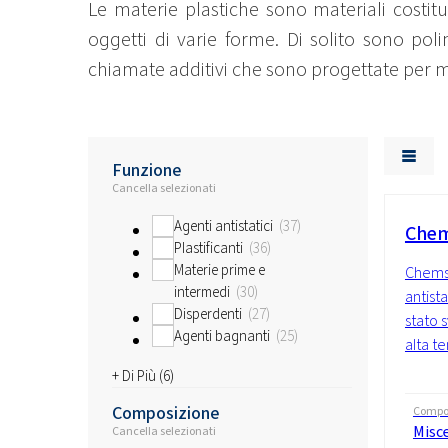
Le materie plastiche sono materiali costitu
oggetti di varie forme. Di solito sono pol
chiamate additivi che sono progettate per mo
Funzione
Cancella selezionati
Agenti antistatici
37
Chem
Plastificanti
36
Materie prime e
Chems
intermedi
30
antista
Disperdenti
27
stato 
Agenti bagnanti
25
alta te
+ Di Più (
6
)
Composizione
Compo
Misc
Cancella selezionati