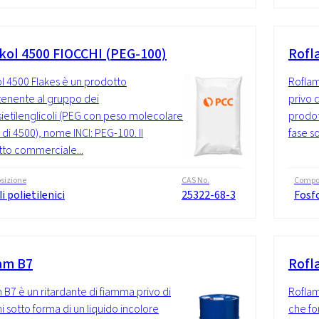
kol 4500 FIOCCHI (PEG-100)
Rofl
l 4500 Flakes è un prodotto
Roflam
enente al gruppo dei
privo d
sietilenglicoli (PEG con peso molecolare
prodot
di 4500), nome INCI: PEG-100. Il
fase so
to commerciale...
sizione
CAS No.
Compo
li polietilenici
25322-68-3
Fosf
am B7
Rofl
 B7 è un ritardante di fiamma privo di
Roflam
i sotto forma di un liquido incolore
che fo