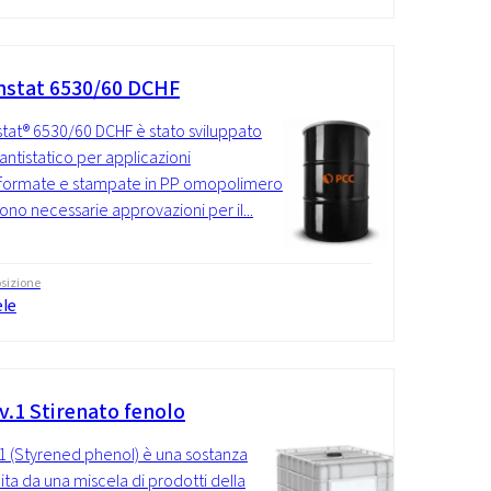
stat 6530/60 DCHF
at® 6530/60 DCHF è stato sviluppato
ntistatico per applicazioni
formate e stampate in PP omopolimero
sono necessarie approvazioni per il...
sizione
ele
v.1 Stirenato fenolo
1 (Styrened phenol) è una sostanza
uita da una miscela di prodotti della