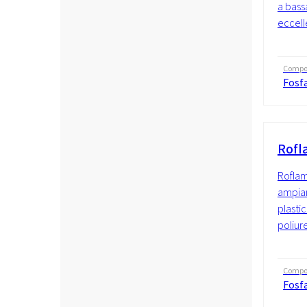
a bass
eccell
Compo
Fosf
Rofl
Roflam
ampiam
plastic
poliure
Compo
Fosf