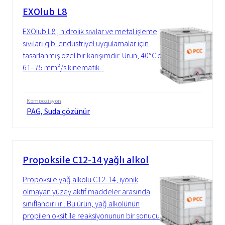
EXOlub L8
EXOlub L8 , hidrolik sıvılar ve metal işleme
sıvıları gibi endüstriyel uygulamalar için
tasarlanmış özel bir karışımdır. Ürün, 40°C'de
61–75 mm²/s kinematik...
Kompozisyon
PAG, Suda çözünür
Propoksile C12-14 yağlı alkol
Propoksile yağ alkolü C12-14, iyonik
olmayan yüzey aktif maddeler arasında
sınıflandırılır . Bu ürün, yağ alkolünün
propilen oksit ile reaksiyonunun bir sonucu