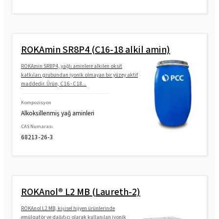
ROKAmin SR8P4 (C16-18 alkil amin)
ROKAmin SR8P4, yağlı aminlere alkilen oksit
katkıları grubundan iyonik olmayan bir yüzey aktif
maddedir. Ürün, C16 - C18...
Kompozisyon
Alkoksillenmiş yağ aminleri
CAS Numarası.
68213-26-3
ROKAnol® L2 MB (Laureth-2)
ROKAnol L2 MB, kişisel hijyen ürünlerinde
emülgatör ve dağıtıcı olarak kullanılan iyonik