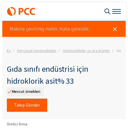
Makine çevrilmiş metin. Hata içerebilir.
Ev
Kimyasal Hammaddeler
Hammaddeler ve ara ürünler
Gıda sı
Gıda sınıfı endüstrisi için
hidroklorik asit% 33
Mevcut örnekleri
Talep Gönder
Üretici firma