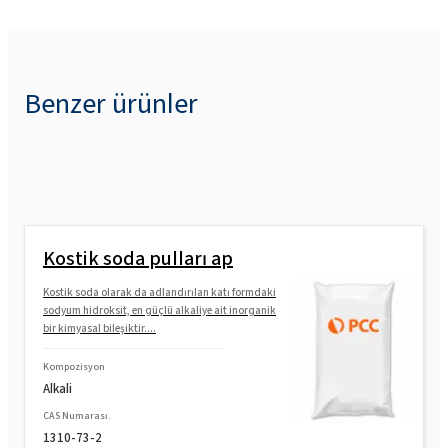
Benzer ürünler
Kostik soda pulları ap
Kostik soda olarak da adlandırılan katı formdaki
sodyum hidroksit, en güçlü alkaliye ait inorganik
bir kimyasal bileşiktir....
Kompozisyon
Alkali
CAS Numarası.
1310-73-2