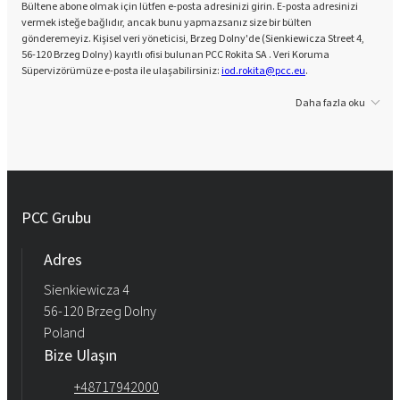
Bültene abone olmak için lütfen e-posta adresinizi girin. E-posta adresinizi
vermek isteğe bağlıdır, ancak bunu yapmazsanız size bir bülten
gönderemeyiz. Kişisel veri yöneticisi, Brzeg Dolny'de (Sienkiewicza Street 4,
56-120 Brzeg Dolny) kayıtlı ofisi bulunan PCC Rokita SA . Veri Koruma
Süpervizörümüze e-posta ile ulaşabilirsiniz:
iod.rokita@pcc.eu
.
Daha fazla oku
PCC Grubu
Adres
Sienkiewicza 4
56-120 Brzeg Dolny
Poland
Bize Ulaşın
+48717942000