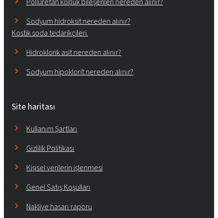
Poliüretan köpük bileşenleri nereden alınır?
Sodyum hidroksit nereden alınır?
Kostik soda tedarikçileri.
Hidroklorik asit nereden alınır?
Sodyum hipoklorit nereden alınır?
Site haritası
Kullanım Şartları
Gizlilik Politikası
Kişisel verilerin işlenmesi
Genel Satış Koşulları
Nakliye hasarı raporu