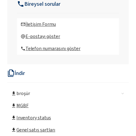
Bireysel sorular
Hidroklorik asit teknik kalite CH, min.% 31
İletişim Formu
Hidroklorik asit% 37 PF
E-postayı göster
Telefon numarasını göster
Saf hidroklorik asit% 37
İndir
Hidroklorik asit% 33
broşür
Hidroklorik asit min. % 33, sentetik
MGBF
Sentetik hidroklorik asit, min. % 33
Inventory status
Genel satış şartları
Saflaştırılmış hidroklorik asit teknik