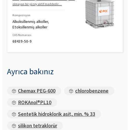
olmayan bir yüzey aktif maddedir....
Kompozisyon
Alkoksillenmiş alkoller,
Etoksillenmiş alkoller
CAS Numarası.
68439-50-9
Ayrıca bakınız
Chemax PEG-600
chlorobenzene
ROKAnol®PL10
Sentetik hidroklorik asit, min. % 33
silikon tetraklorür