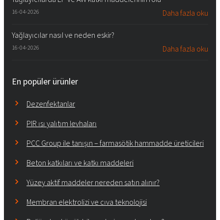
16-04-2026
Daha fazla oku
Yağlayıcılar nasıl ve neden eskir?
16-04-2026
Daha fazla oku
En popüler ürünler
Dezenfektanlar
PIR ısı yalıtım levhaları
PCC Group ile tanışın – farmasötik hammadde üreticileri
Beton katkıları ve katkı maddeleri
Yüzey aktif maddeler nereden satın alınır?
Membran elektrolizi ve cıva teknolojisi