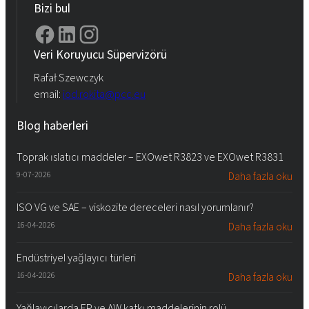
Bizi bul
Veri Koruyucu Süpervizörü
Rafał Szewczyk
email:
iod.rokita@pcc.eu
Blog haberleri
Toprak ıslatıcı maddeler – EXOwet R3823 ve EXOwet R3831
9-07-2026
Daha fazla oku
ISO VG ve SAE – viskozite dereceleri nasıl yorumlanır?
16-04-2026
Daha fazla oku
Endüstriyel yağlayıcı türleri
16-04-2026
Daha fazla oku
Yağlayıcılarda EP ve AW katkı maddelerinin rolü