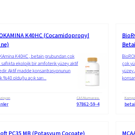
OKAMINA K40HC (Cocamidopropyl
BioR
ine)
Beta
KAmina K40HC , betain grubundan çok
BioRO
saflıkta ekolojik bir amfoterik yüzey aktif
çok yü
ir. Aktif madde konsantrasyonunun
yüzey 
ık %40 olduğu açık sarı...
konsan
zisyon
CAS Numarası.
Kompo
nler
97862-59-4
betai
oft PC35 MB (Potasyum Cocoate)
MCAA