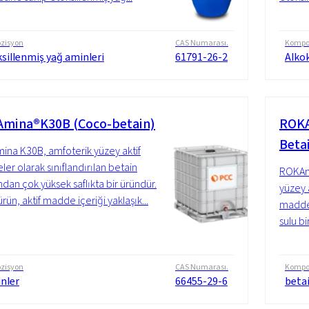
zisyon
CAS Numarası.
Kompo
sillenmiş yağ aminleri
61791-26-2
Alkok
mina®K30B (Coco-betain)
ROKA
Beta
na K30B, amfoterik yüzey aktif
er olarak sınıflandırılan betain
ROKAmi
dan çok yüksek saflıkta bir üründür.
yüzey a
ürün, aktif madde içeriği yaklaşık...
madde 
sulu bir
zisyon
CAS Numarası.
Kompo
nler
66455-29-6
betai