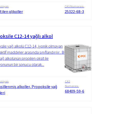
zisyon
CAS Numarası.
tilen glikoller
25322-68-3
oksile C12-14 yağlı alkol
sile yağ alkolü C12-14, iyonik olmayan
ktif maddeler arasında sınıflandırılır . Bu
yağ alkolünün propilen oksit ile
yonunun bir sonucu olarak...
zisyon
CAS
sillenmiş alkoller, Propoksile yağ
Numarası.
68409-59-6
leri