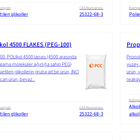
zisyon
CAS Numarası.
Kompo
tilen glikoller
25322-68-3
Polie
kol 4500 FLAKES (PEG-100)
Prop
00: POLIkol 4500 lapası (4500 arasında
Propok
talama moleküler ağırlığa sahip PEG)
yüzey a
ietilen glikollerin gruba ait bir ürün, INCI
ürün, 
icari ürün, beyaz...
reaksi
Kompo
Alkok
zisyon
CAS Numarası.
tilen glikoller
25322-68-3
alkol