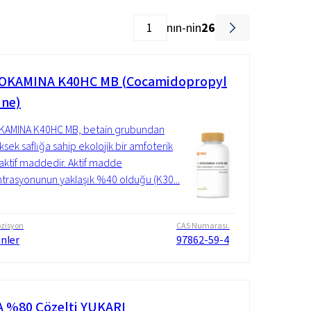
nın-nin
26
OKAMINA K40HC MB (Cocamidopropyl
ine)
KAMINA K40HC MB, betain grubundan
ksek saflığa sahip ekolojik bir amfoterik
aktif maddedir. Aktif madde
trasyonunun yaklaşık %40 olduğu (K30...
zisyon
CAS Numarası.
nler
97862-59-4
 %80 Çözelti YUKARI