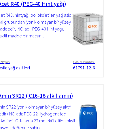
cet R40 (PEG-40 Hint yağı)
t R40, hintyağı polioksietilen yağ asidi
eri grubundan iyonik olmayan bir yüzey
maddedir, INCI adı: PEG-40 Hint yağı.
aktif madde bir macun...
zisyon
CAS Numarası.
sile yağ asitleri
61791-12-6
min SR22 ( C16-18 alkil amin)
n SR22 iyonik olmayan bir yüzey aktif
ir (INCI adı: PEG-22 Hydrogenated
 Amine). Ortalama 22 molekül etilen oksit
lasyon değerine sahip...