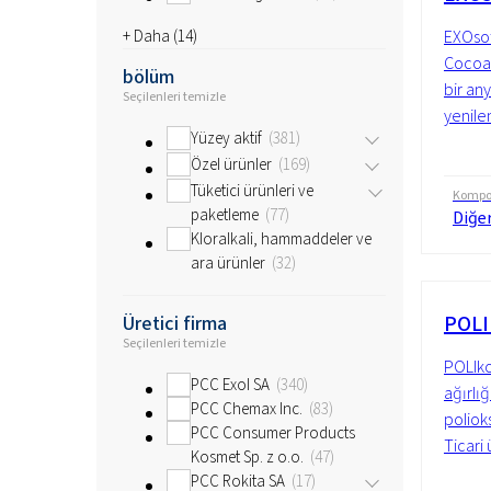
+ Daha (
14
)
EXOsof
Cocoat
bölüm
bir an
Seçilenleri temizle
yenilen
Yüzey aktif
381
Özel ürünler
169
Tüketici ürünleri ve
Kompo
paketleme
77
Diğer
Kloralkali, hammaddeler ve
ara ürünler
32
POLI
Üretici firma
Seçilenleri temizle
POLIko
PCC Exol SA
340
ağırlığ
PCC Chemax Inc.
83
polioks
PCC Consumer Products
Ticari 
Kosmet Sp. z o.o.
47
PCC Rokita SA
17