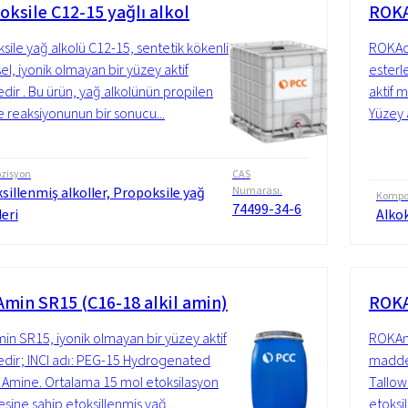
oksile C12-15 yağlı alkol
ROKA
sile yağ alkolü C12-15, sentetik kökenli
ROKAce
el, iyonik olmayan bir yüzey aktif
esterl
ir . Bu ürün, yağ alkolünün propilen
aktif 
le reaksiyonunun bir sonucu...
Yüzey 
zisyon
CAS
sillenmiş alkoller, Propoksile yağ
Numarası.
Kompo
74499-34-6
leri
Alkok
min SR15 (C16-18 alkil amin)
ROKA
n SR15, iyonik olmayan bir yüzey aktif
ROKAmi
ir; INCI adı: PEG-15 Hydrogenated
madded
 Amine. Ortalama 15 mol etoksilasyon
Tallow
sine sahip etoksillenmiş yağ...
etoksi