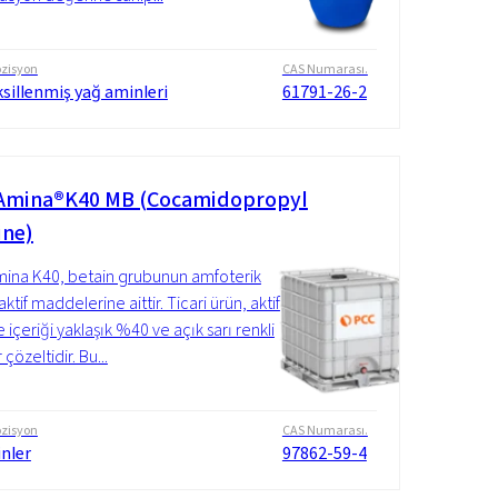
zisyon
CAS Numarası.
sillenmiş yağ aminleri
61791-26-2
mina®K40 MB (Cocamidopropyl
ine)
na K40, betain grubunun amfoterik
ktif maddelerine aittir. Ticari ürün, aktif
içeriği yaklaşık %40 ve açık sarı renkli
 çözeltidir. Bu...
zisyon
CAS Numarası.
nler
97862-59-4