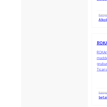
Kompo
Alkok
ROKA
ROKAmi
maddel
grubun
Ticari 
Kompo
betai