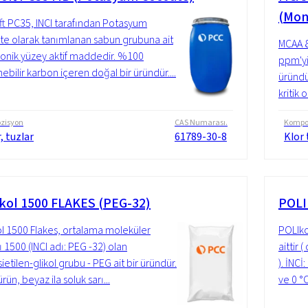
(Mon
t PC35, INCI tarafından Potasyum
e olarak tanımlanan sabun grubuna ait
MCAA 8
yonik yüzey aktif maddedir. %100
ppm'yi
ebilir karbon içeren doğal bir üründür....
üründür
kritik 
zisyon
CAS Numarası.
Kompo
, tuzlar
61789-30-8
Klor 
kol 1500 FLAKES (PEG-32)
POLI
l 1500 Flakes, ortalama moleküler
POLIko
ı 1500 (INCI adı: PEG -32) olan
aittir
ietilen-glikol grubu - PEG ait bir üründür.
). İNC
ürün, beyaz ila soluk sarı...
ve 0 °C