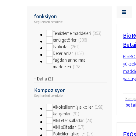
fonksiyon
Seçilenleri temizle
Temizleme maddeleri
353
BioR
emülgatörler
306
Beta
Islatıcılar
261
Deterjanlar
152
BioRO
Yağdan arındırma
yüksek 
maddeleri
128
madded
yaklaş
+ Daha (
21
)
Kompozisyon
Seçilenleri temizle
Kompo
betai
Alkoksillenmiş alkoller
198
karışımlar
91
Alkil eter sülfatlar
23
Alkil sülfatlar
17
EXOs
Polietilen glikoller
17