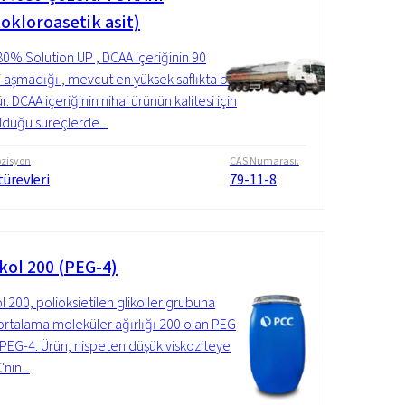
okloroasetik asit)
0% Solution UP , DCAA içeriğinin 90
 aşmadığı , mevcut en yüksek saflıkta bir
. DCAA içeriğinin nihai ürünün kalitesi için
olduğu süreçlerde...
zisyon
CAS Numarası.
türevleri
79-11-8
kol 200 (PEG-4)
l 200, polioksietilen glikoller grubuna
 ( ortalama moleküler ağırlığı 200 olan PEG
İ: PEG-4. Ürün, nispeten düşük viskoziteye
'nin...