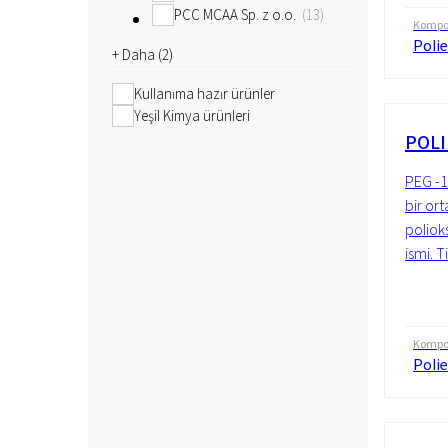
PCC MCAA Sp. z o.o.
13
Kompo
Polie
+ Daha (
2
)
Kullanıma hazır ürünler
Yeşil Kimya ürünleri
POLI
PEG -1
bir or
polioks
ismi. T
Kompo
Polie