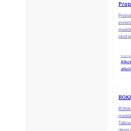
Prop
Propok
evrens
madded
oksit i
Kompo
Alkok
alkol
ROKA
ROKAmi
madded
Tallow
derece