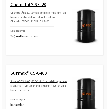
Chemstat® SE-20
Chemstat®SE-20, termoplastiklerle kullanım için
harici bir antistatik olarak geliştirilmiştir.
Chemstat®SE-20, 21CFR 178.3400...
Kompozisyon
Yağ asitleri esterleri
Surmax® CS-8400
Surmax®CS-8400, 60 ° C'nin üzerindeki uygulama
sıcaklıkları için tasarlanmış düşük köpüren alkali
kararlı bir yüzey...
Kompozisyon
karışımlar