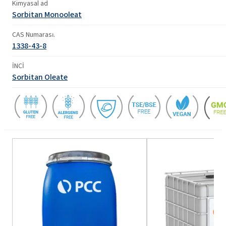
Kimyasal ad
Sorbitan Monooleat
CAS Numarası.
1338-43-8
İNCİ
Sorbitan Oleate