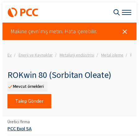
Makine çevrilmiş metin. Hata içerebilir.
Ev
Enerji ve Kaynaklar
Metalurji endüstrisi
Metal işleme
ROKw
ROKwin 80 (Sorbitan Oleate)
Mevcut örnekleri
Talep Gönder
Üretici firma
PCC Exol SA