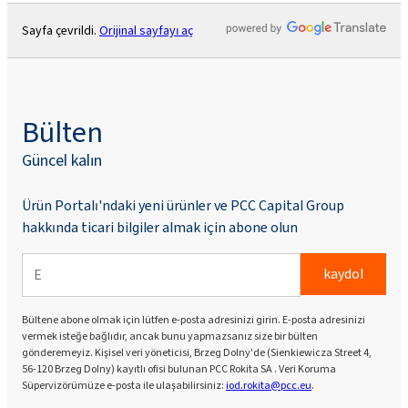
Sayfa çevrildi.
Orijinal sayfayı aç
Bülten
Güncel kalın
Ürün Portalı'ndaki yeni ürünler ve PCC Capital Group
hakkında ticari bilgiler almak için abone olun
kaydol
Bültene abone olmak için lütfen e-posta adresinizi girin. E-posta adresinizi
vermek isteğe bağlıdır, ancak bunu yapmazsanız size bir bülten
gönderemeyiz. Kişisel veri yöneticisi, Brzeg Dolny'de (Sienkiewicza Street 4,
56-120 Brzeg Dolny) kayıtlı ofisi bulunan PCC Rokita SA . Veri Koruma
Süpervizörümüze e-posta ile ulaşabilirsiniz:
iod.rokita@pcc.eu
.