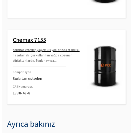
Chemax 7155
sorbitan esterler, yağ emülsiyonlarında stabil su
hazırlamak için kullanılan yağda çözünür
sürfaktanlardır. Bunlar ayrıca,...
Kompozisyon
Sorbitan esterleri
CAS Numarası.
1338-43-8
Ayrıca bakınız