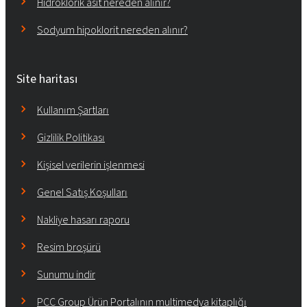
Hidroklorik asit nereden alınır?
Sodyum hipoklorit nereden alınır?
Site haritası
Kullanım Şartları
Gizlilik Politikası
Kişisel verilerin işlenmesi
Genel Satış Koşulları
Nakliye hasarı raporu
Resim broşürü
Sunumu indir
PCC Group Ürün Portalının multimedya kitaplığı