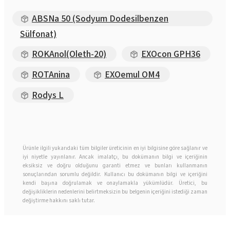
ABSNa 50 (Sodyum Dodesilbenzen
Sülfonat)
ROKAnol(Oleth-20)
EXOcon GPH36
ROTAnina
EXOemul OM4
Rodys L
Ürünle ilgili yukarıdaki tüm bilgiler üreticinin en iyi bilgisine göre sağlanır ve
iyi niyetle yayınlanır. Ancak imalatçı, bu dokümanın bilgi ve içeriğinin
eksiksiz ve doğru olduğunu garanti etmez ve bunları kullanmanın
sonuçlarından sorumlu değildir. Kullanıcı bu dokümanın bilgi ve içeriğini
kendi başına doğrulamak ve onaylamakla yükümlüdür. Üretici, bu
değişikliklerin nedenlerini belirtmeksizin bu belgenin içeriğini istediği zaman
değiştirme hakkını saklı tutar.