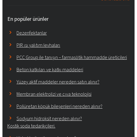
En popüler ürünler
Dezenfektanlar
PIR ısı yalıtım levhaları
PCC Group ile tanışın – farmasötik hammadde üreticileri
Beton katkıları ve katkı maddeleri
Yüzey aktif maddeler nereden satın alınır?
Membran elektrolizi ve cıva teknolojisi
Poliüretan köpük bileşenleri nereden alınır?
Sodyum hidroksit nereden alınır?
Kostik soda tedarikçileri.