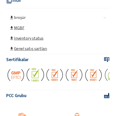
İndir
broşür
MGBF
Inventory status
Genel satış şartları
Sertifikalar
PCC Grubu