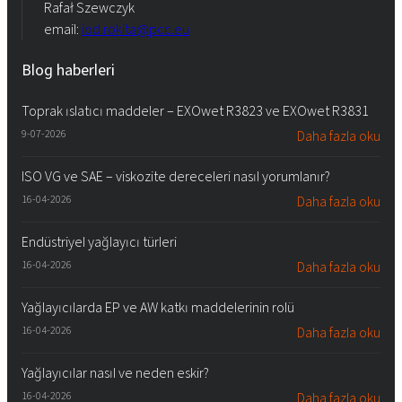
Rafał Szewczyk
email:
iod.rokita@pcc.eu
Blog haberleri
Toprak ıslatıcı maddeler – EXOwet R3823 ve EXOwet R3831
9-07-2026
Daha fazla oku
ISO VG ve SAE – viskozite dereceleri nasıl yorumlanır?
16-04-2026
Daha fazla oku
Endüstriyel yağlayıcı türleri
16-04-2026
Daha fazla oku
Yağlayıcılarda EP ve AW katkı maddelerinin rolü
16-04-2026
Daha fazla oku
Yağlayıcılar nasıl ve neden eskir?
16-04-2026
Daha fazla oku