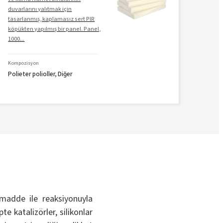
duvarlarını yalıtmak için
eğiml
tasarlanmış, kaplamasız sert PIR
veya 
köpükten yapılmış bir panel. Panel,
mm bo
1000...
Kompozisyon
Kompo
Polieter polioller, Diğer
Polie
 madde ile reaksiyonuyla
te katalizörler, silikonlar