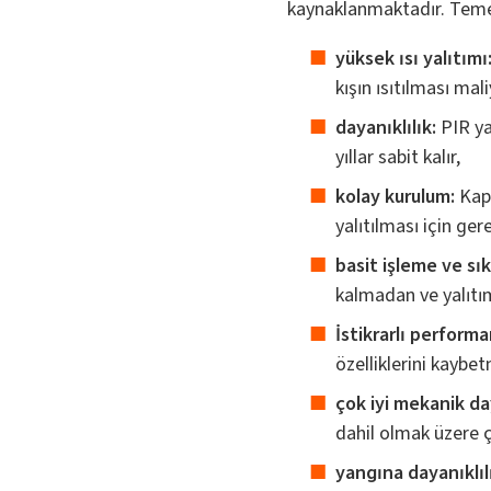
kaynaklanmaktadır. Temel 
yüksek ısı yalıtımı
kışın ısıtılması ma
dayanıklılık:
PIR ya
yıllar sabit kalır,
kolay kurulum:
Kapl
yalıtılması için ger
basit işleme ve sık
kalmadan ve yalıtım 
İstikrarlı performa
özelliklerini kaybet
çok iyi mekanik d
dahil olmak üzere çeş
yangına dayanıklıl