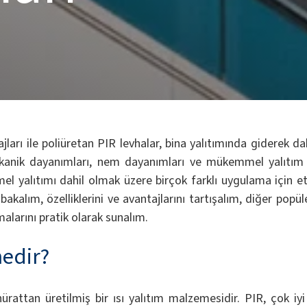
ajları ile poliüretan PIR levhalar, bina yalıtımında giderek d
ekanik dayanımları, nem dayanımları ve mükemmel yalıtım 
mel yalıtımı dahil olmak üzere birçok farklı uygulama için e
akalım, özelliklerini ve avantajlarını tartışalım, diğer popü
malarını pratik olarak sunalım.
nedir?
nürattan üretilmiş bir ısı yalıtım malzemesidir. PIR, çok iyi