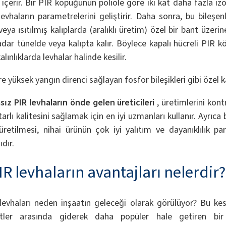
içerir. Bir PIR köpüğünün poliole göre iki kat daha fazla iz
levhaların parametrelerini geliştirir. Daha sonra, bu bileşenle
veya ısıtılmış kalıplarda (aralıklı üretim) özel bir bant üzer
ar tünelde veya kalıpta kalır. Böylece kapalı hücreli PIR kö
lınlıklarda levhalar halinde kesilir.
 yüksek yangın direnci sağlayan fosfor bileşikleri gibi özel ka
ız PIR levhaların önde gelen üreticileri
, üretimlerini kon
tarlı kalitesini sağlamak için en iyi uzmanları kullanır. Ayrıc
k üretilmesi, nihai ürünün çok iyi yalıtım ve dayanıklılık p
dır.
R levhaların avantajları nelerdir?
levhaları neden inşaatın geleceği olarak görülüyor? Bu kesin
tler arasında giderek daha popüler hale getiren bir