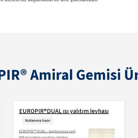
IR® Amiral Gemisi Ür
EUROPIR®DUAL ısı yalıtım levhası
Kullanıma hazır
EUROPIR ® DUAL – kaplamasız sert
PIR köpükten yapılmış, klinker