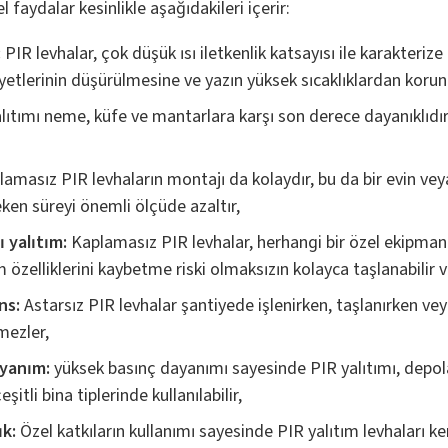
faydalar kesinlikle aşağıdakileri içerir:
:
PIR levhalar, çok düşük ısı iletkenlik katsayısı ile karakterize 
liyetlerinin düşürülmesine ve yazın yüksek sıcaklıklardan koru
lıtımı neme, küfe ve mantarlara karşı son derece dayanıklıdı
amasız PIR levhaların montajı da kolaydır, bu da bir evin veya
eken süreyi önemli ölçüde azaltır,
ı yalıtım:
Kaplamasız PIR levhalar, herhangi bir özel ekipma
özelliklerini kaybetme riski olmaksızın kolayca taşlanabilir ve
ns:
Astarsız PIR levhalar şantiyede işlenirken, taşlanırken veya
mezler,
ayanım:
yüksek basınç dayanımı sayesinde PIR yalıtımı, depola
itli bina tiplerinde kullanılabilir,
ık:
Özel katkıların kullanımı sayesinde PIR yalıtım levhaları k