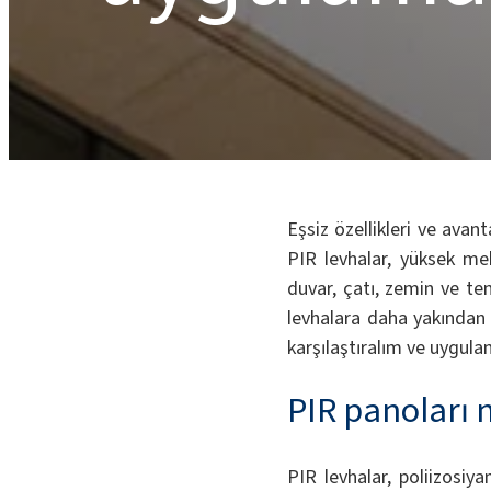
Eşsiz özellikleri ve avant
PIR levhalar, yüksek m
duvar, çatı, zemin ve te
levhalara daha yakından b
karşılaştıralım ve uygula
PIR panoları 
PIR levhalar, poliizosiya