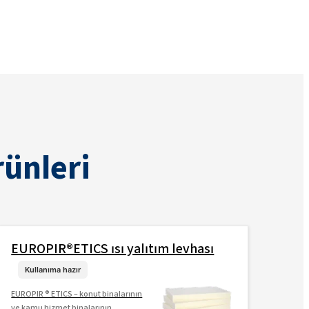
ünleri
EUROPIR®ETICS ısı yalıtım levhası
EUR
lev
Kullanıma hazır
EUROPIR ® ETICS – konut binalarının
EUROP
ve kamu hizmet binalarının
yanı s