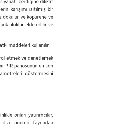
osiyanat içerdiğine dikkat
rin karışımı ısıtılmış bir
ine dökülür ve köpürene ve
pük bloklar elde edilir ve
tkı maddeleri kullanılır.
trol etmek ve denetlemek
a bir PIR panosunun en son
arametreleri göstermesini
likle onları yatırımcılar,
 dizi önemli faydadan