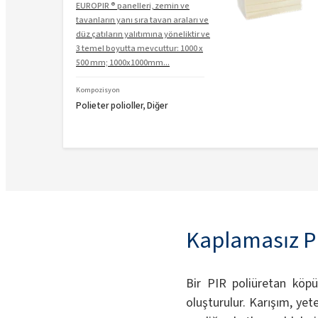
EUROPIR ® panelleri, zemin ve
tavanların yanı sıra tavan araları ve
düz çatıların yalıtımına yöneliktir ve
3 temel boyutta mevcuttur: 1000 x
500 mm; 1000x1000mm...
Kompozisyon
Polieter polioller, Diğer
Kaplamasız PIR
Bir PIR poliüretan köpü
oluşturulur. Karışım, yete