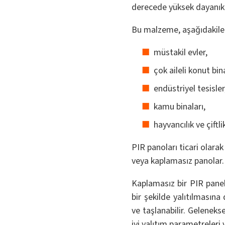
derecede yüksek dayanıklıl
Bu malzeme, aşağıdakiler 
müstakil evler,
çok aileli konut bina
endüstriyel tesisler
kamu binaları,
hayvancılık ve çiftli
PIR panoları ticari olara
veya kaplamasız panolar.
Kaplamasız bir PIR paneli
bir şekilde yalıtılmasın
ve taşlanabilir. Geleneks
iyi yalıtım parametreleri 