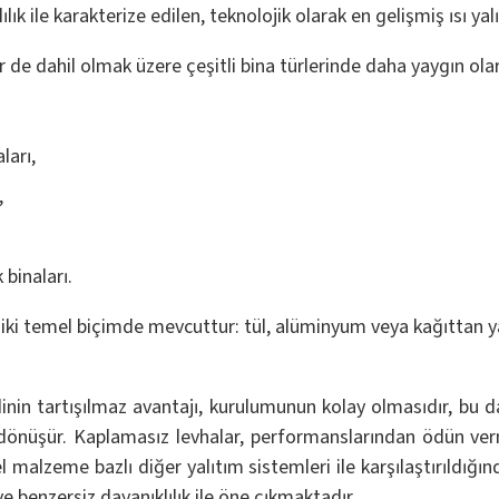
ık ile karakterize edilen, teknolojik olarak en gelişmiş ısı yalı
de dahil olmak üzere çeşitli bina türlerinde daha yaygın olar
ları,
,
k binaları.
k iki temel biçimde mevcuttur: tül, alüminyum veya kağıttan 
nin tartışılmaz avantajı, kurulumunun kolay olmasıdır, bu da 
a dönüşür. Kaplamasız levhalar, performanslarından ödün ver
el malzeme bazlı diğer yalıtım sistemleri ile karşılaştırıldığı
ve benzersiz dayanıklılık ile öne çıkmaktadır.