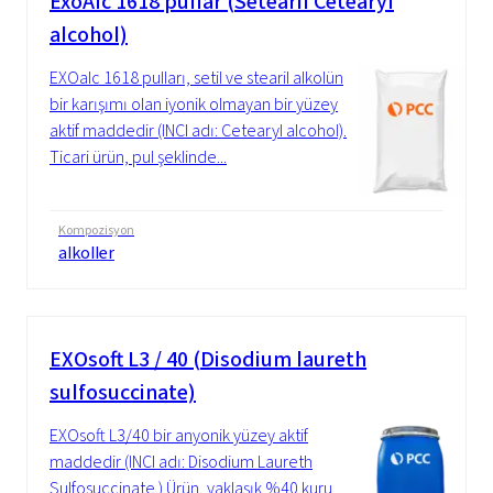
ExoAlc 1618 pullar (Setearil Cetearyl
alcohol)
EXOalc 1618 pulları, setil ve stearil alkolün
bir karışımı olan iyonik olmayan bir yüzey
aktif maddedir (INCI adı: Cetearyl alcohol).
Ticari ürün, pul şeklinde...
Kompozisyon
alkoller
EXOsoft L3 / 40 (Disodium laureth
sulfosuccinate)
EXOsoft L3/40 bir anyonik yüzey aktif
maddedir (INCI adı: Disodium Laureth
Sulfosuccinate.) Ürün, yaklaşık %40 kuru