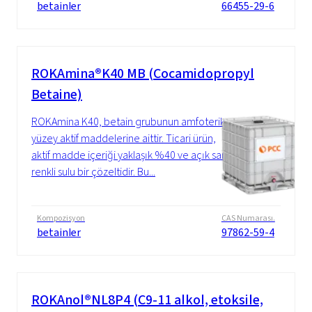
betainler
66455-29-6
ROKAmina®K40 MB (Cocamidopropyl
Betaine)
ROKAmina K40, betain grubunun amfoterik
yüzey aktif maddelerine aittir. Ticari ürün,
aktif madde içeriği yaklaşık %40 ve açık sarı
renkli sulu bir çözeltidir. Bu...
Kompozisyon
CAS Numarası.
betainler
97862-59-4
ROKAnol®NL8P4 (C9-11 alkol, etoksile,