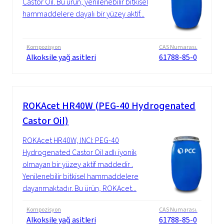
Castor Oil. Bu ürün, yenilenebilir bitkisel
hammaddelere dayalı bir yüzey aktif...
Kompozisyon
CAS Numarası.
Alkoksile yağ asitleri
61788-85-0
ROKAcet HR40W (PEG-40 Hydrogenated
Castor Oil)
ROKAcet HR40W, INCI: PEG-40
Hydrogenated Castor Oil adlı iyonik
olmayan bir yüzey aktif maddedir .
Yenilenebilir bitkisel hammaddelere
dayanmaktadır. Bu ürün, ROKAcet...
Kompozisyon
CAS Numarası.
Alkoksile yağ asitleri
61788-85-0