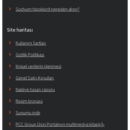
Sodyum hipoklorit nereden alınır?
Site haritası
Kullanım Şartları
Gizlilik Politikası
Kişisel verilerin işlenmesi
Genel Satış Koşulları
Nakliye hasarı raporu
Resim broşürü
Sunumu indir
PCC Group Ürün Portalının multimedya kitaplığı