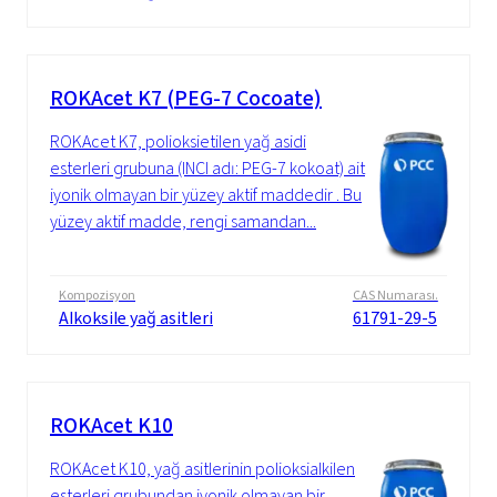
ROKAcet K7 (PEG-7 Cocoate)
ROKAcet K7, polioksietilen yağ asidi
esterleri grubuna (INCI adı: PEG-7 kokoat) ait
iyonik olmayan bir yüzey aktif maddedir . Bu
yüzey aktif madde, rengi samandan...
Kompozisyon
CAS Numarası.
Alkoksile yağ asitleri
61791-29-5
ROKAcet K10
ROKAcet K10, yağ asitlerinin polioksialkilen
esterleri grubundan iyonik olmayan bir