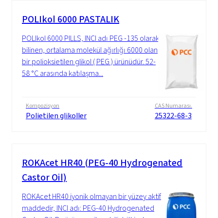
POLIkol 6000 PASTALIK
POLIkol 6000 PILLS, INCI adı PEG -135 olarak
bilinen, ortalama molekül ağırlığı 6000 olan
bir polioksietilen glikol ( PEG ) ürünüdür. 52-
58 °C arasında katılaşma...
Kompozisyon
CAS Numarası.
Polietilen glikoller
25322-68-3
ROKAcet HR40 (PEG-40 Hydrogenated
Castor Oil)
ROKAcet HR40 iyonik olmayan bir yüzey aktif
maddedir, INCI adı: PEG-40 Hydrogenated