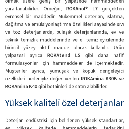
olmak üzere geniş bir yelpazede hammaddeden
yararlanabilirler. Örneğin,
ROKAnol® L7
gerçekten
evrensel bir maddedir. Mükemmel deterjan, ıslatma,
dağıtma ve emülsiyonlaştırma özellikleri sayesinde sıvı
ve toz deterjanlarda, bulaşık deterjanlarında, ev ve
teknik temizlik maddelerinde ve el temizleyicilerinde
birincil yüzey aktif madde olarak kullanılır. Ürün
yelpazesi ayrıca
ROKAtend LS
gibi daha hafif
formülasyonlar için hammaddeler de içermektedir.
Müşteriler ayrıca, yumuşak ve köpük dengeleyici
özellikleri nedeniyle değer verilen
ROKAmina K30B
ve
ROKAmina K40
gibi betainleri de satın alabilirler.
Yüksek kaliteli özel deterjanlar
Deterjan endüstrisi için belirlenen yüksek standartlar,
en yüksek kalitede hammaddelerin tedarikini