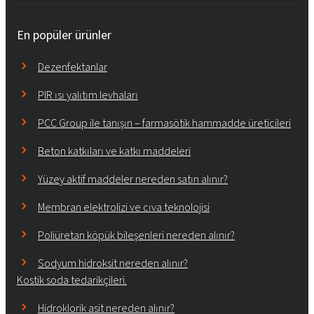
En popüler ürünler
Dezenfektanlar
PIR ısı yalıtım levhaları
PCC Group ile tanışın – farmasötik hammadde üreticileri
Beton katkıları ve katkı maddeleri
Yüzey aktif maddeler nereden satın alınır?
Membran elektrolizi ve cıva teknolojisi
Poliüretan köpük bileşenleri nereden alınır?
Sodyum hidroksit nereden alınır?
Kostik soda tedarikçileri.
Hidroklorik asit nereden alınır?