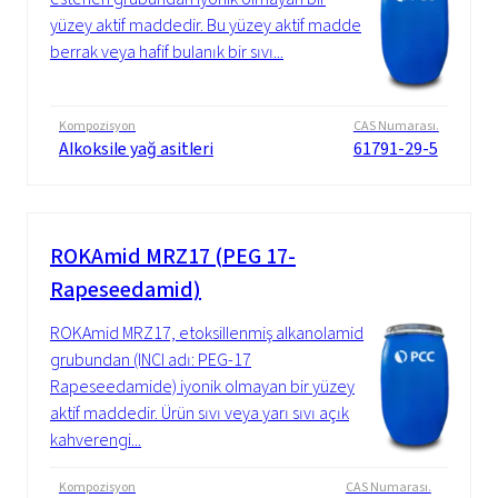
yüzey aktif maddedir. Bu yüzey aktif madde
berrak veya hafif bulanık bir sıvı...
Kompozisyon
CAS Numarası.
Alkoksile yağ asitleri
61791-29-5
ROKAmid MRZ17 (PEG 17-
Rapeseedamid)
ROKAmid MRZ17, etoksillenmiş alkanolamid
grubundan (INCI adı: PEG-17
Rapeseedamide) iyonik olmayan bir yüzey
aktif maddedir. Ürün sıvı veya yarı sıvı açık
kahverengi...
Kompozisyon
CAS Numarası.