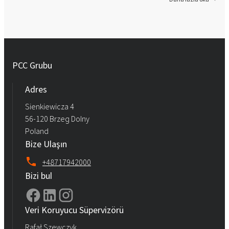
PCC Grubu
Adres
Sienkiewicza 4
56-120 Brzeg Dolny
Poland
Bize Ulaşın
+48717942000
Bizi bul
Veri Koruyucu Süpervizörü
Rafał Szewczyk