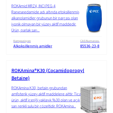
ROKAmid MRZ4, INCI PEG-4
Rapeseedamide adı altında etoksillenmiş
alkanolamidler grubunun bir parçası olan
iyonik olmayan bir yüzey aktif maddedir.
Ürün, parlak sarı...
Kompozisyon
CAS Numarası.
Alkoksillenmiş amidler
85536-23-8
ROKAmina®K30 (Cocamidopropyl
Betaine)
ROKAmina K30, betain grubundan
amfoterik yüzey aktif maddelere aittir. Ticari
ürün, aktif içeriği yaklaşık %30 olan ve açık
sarı renkli sulu bir çözeltidir. ROKAmina...