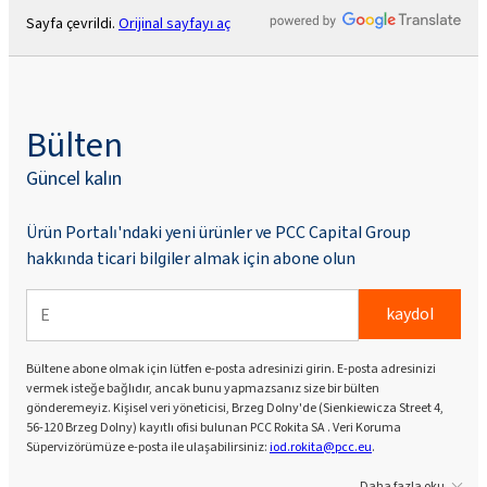
Sayfa çevrildi.
Orijinal sayfayı aç
Bülten
Güncel kalın
Ürün Portalı'ndaki yeni ürünler ve PCC Capital Group
hakkında ticari bilgiler almak için abone olun
kaydol
Bültene abone olmak için lütfen e-posta adresinizi girin. E-posta adresinizi
vermek isteğe bağlıdır, ancak bunu yapmazsanız size bir bülten
gönderemeyiz. Kişisel veri yöneticisi, Brzeg Dolny'de (Sienkiewicza Street 4,
56-120 Brzeg Dolny) kayıtlı ofisi bulunan PCC Rokita SA . Veri Koruma
Süpervizörümüze e-posta ile ulaşabilirsiniz:
iod.rokita@pcc.eu
.
Daha fazla oku