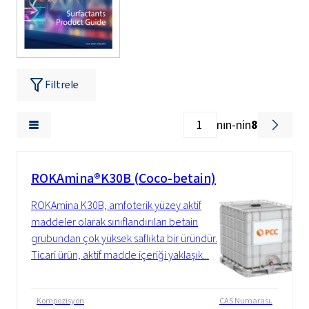
Filtrele
nın-nin
8
ROKAmina®K30B (Coco-betain)
ROKAmina K30B, amfoterik yüzey aktif
maddeler olarak sınıflandırılan betain
grubundan çok yüksek saflıkta bir üründür.
Ticari ürün, aktif madde içeriği yaklaşık...
Kompozisyon
CAS Numarası.