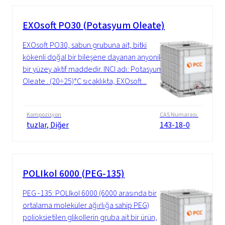
EXOsoft PO30 (Potasyum Oleate)
EXOsoft PO30, sabun grubuna ait, bitki
kökenli doğal bir bileşene dayanan anyonik
bir yüzey aktif maddedir. INCI adı: Potasyum
Oleate . (20÷25)°C sıcaklıkta, EXOsoft...
Kompozisyon
CAS Numarası.
tuzlar, Diğer
143-18-0
POLIkol 6000 (PEG-135)
PEG -135: POLIkol 6000 (6000 arasında bir
ortalama moleküler ağırlığa sahip PEG)
polioksietilen glikollerin gruba ait bir ürün,