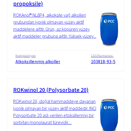
propoksile)
ROKAnol® NL8P4, alkoksile yağ alkolleri
grubundan iyonik olmayan yüzey aktif
maddelere aittir. Ürün, az köpüren yüzey
aktif maddeler grubuna aittir. Yüksek yüzey...
Kompozisyon
CAS Numarası.
Alkoksillenmiş alkoller
103818-93-5
ROKwinol 20 (Polysorbate 20)
ROKwinol 20, doğal hammaddeye dayanan
iyonik olmayan bir yüzey aktif maddedir. INCI
Polysorbate 20 adı verilen etoksillenmiş bir
sorbitan monolaurat türevidir....