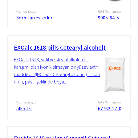
Kompozisyon
CAS Numarası.
Sorbitan esterleri
9005-64-5
EXOalc 1618 pills Cetearyl alcohol)
EXOalc 1618, setil ve stearil alkolün bir
karışımı olan iyonik olmayan bir yüzey aktif
maddedir (INCI adı: Cetearyl alcohol). Ticari
ürün, pastil şeklinde beyaz,...
Kompozisyon
CAS Numarası.
alkoller
67762-27-0