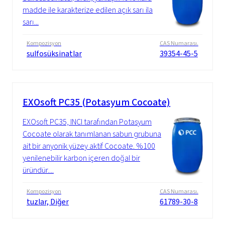
madde ile karakterize edilen açık sarı ila
sarı...
Kompozisyon
CAS Numarası.
sulfosüksinatlar
39354-45-5
EXOsoft PC35 (Potasyum Cocoate)
EXOsoft PC35, INCI tarafından Potasyum
Cocoate olarak tanımlanan sabun grubuna
ait bir anyonik yüzey aktif Cocoate. %100
yenilenebilir karbon içeren doğal bir
üründür....
Kompozisyon
CAS Numarası.
tuzlar, Diğer
61789-30-8