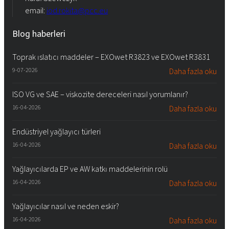
email:
iod.rokita@pcc.eu
Blog haberleri
Toprak ıslatıcı maddeler – EXOwet R3823 ve EXOwet R3831
9-07-2026
Daha fazla oku
ISO VG ve SAE – viskozite dereceleri nasıl yorumlanır?
16-04-2026
Daha fazla oku
Endüstriyel yağlayıcı türleri
16-04-2026
Daha fazla oku
Yağlayıcılarda EP ve AW katkı maddelerinin rolü
16-04-2026
Daha fazla oku
Yağlayıcılar nasıl ve neden eskir?
16-04-2026
Daha fazla oku