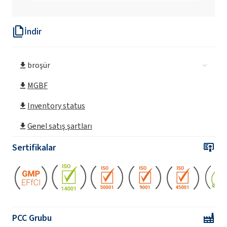
İndir
broşür
MGBF
Inventory status
Genel satış şartları
Sertifikalar
PCC Grubu