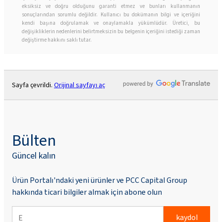
eksiksiz ve doğru olduğunu garanti etmez ve bunları kullanmanın
sonuçlarından sorumlu değildir. Kullanıcı bu dokümanın bilgi ve içeriğini
kendi başına doğrulamak ve onaylamakla yükümlüdür. Üretici, bu
değişikliklerin nedenlerini belirtmeksizin bu belgenin içeriğini istediği zaman
değiştirme hakkını saklı tutar.
Sayfa çevrildi.
Orijinal sayfayı aç
Bülten
Güncel kalın
Ürün Portalı'ndaki yeni ürünler ve PCC Capital Group
hakkında ticari bilgiler almak için abone olun
kaydol