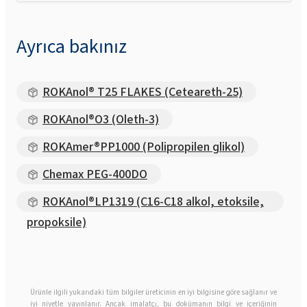
Ayrıca bakınız
ROKAnol® T25 FLAKES (Ceteareth-25)
ROKAnol®O3 (Oleth-3)
ROKAmer®PP1000 (Polipropilen glikol)
Chemax PEG-400DO
ROKAnol®LP1319 (C16-C18 alkol, etoksile,
propoksile)
Ürünle ilgili yukarıdaki tüm bilgiler üreticinin en iyi bilgisine göre sağlanır ve
iyi niyetle yayınlanır. Ancak imalatçı, bu dokümanın bilgi ve içeriğinin