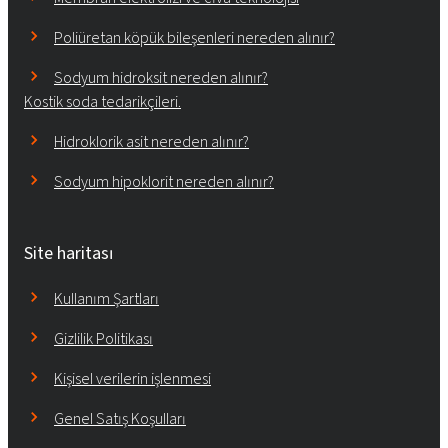
Poliüretan köpük bileşenleri nereden alınır?
Sodyum hidroksit nereden alınır?
Kostik soda tedarikçileri.
Hidroklorik asit nereden alınır?
Sodyum hipoklorit nereden alınır?
Site haritası
Kullanım Şartları
Gizlilik Politikası
Kişisel verilerin işlenmesi
Genel Satış Koşulları