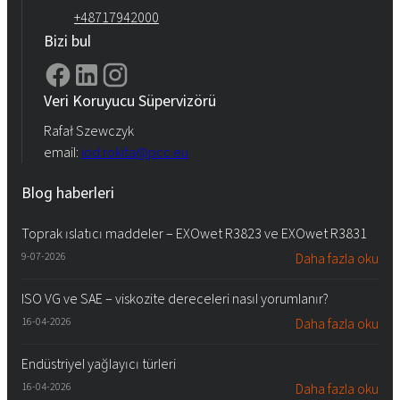
+48717942000
Bizi bul
Veri Koruyucu Süpervizörü
Rafał Szewczyk
email:
iod.rokita@pcc.eu
Blog haberleri
Toprak ıslatıcı maddeler – EXOwet R3823 ve EXOwet R3831
9-07-2026
Daha fazla oku
ISO VG ve SAE – viskozite dereceleri nasıl yorumlanır?
16-04-2026
Daha fazla oku
Endüstriyel yağlayıcı türleri
16-04-2026
Daha fazla oku