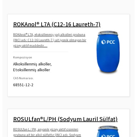
ROKAnol® L7A (C12-16 Laureth-7)
ROKAnol® L7A, etoksillenmiş yağ alkolleri grubuna
(INCI adı: C12-16 Laureth-7.) ait iyonik olmayan bir
yüzey aktif maddedir....
Kompozisyon
Alkoksillenmiş alkoller,
Etoksillenmiş alkoller
CAS Numarası.
68551-12-2
ROSULfan®L/PH (Sodyum Lauril Sülfat)
ROSULfan L / PH, anyonik yüzey aktif cisimleri
grubuna ait bir alkil sülfattır (INCI adı: Sodyum