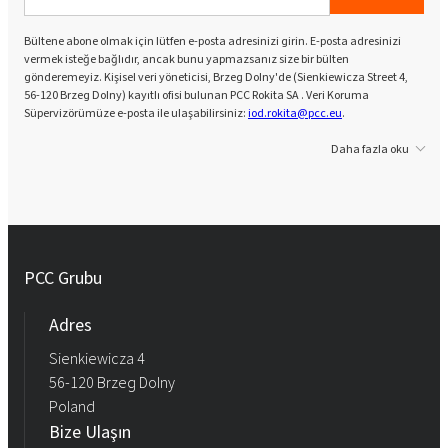
Bültene abone olmak için lütfen e-posta adresinizi girin. E-posta adresinizi
vermek isteğe bağlıdır, ancak bunu yapmazsanız size bir bülten
gönderemeyiz. Kişisel veri yöneticisi, Brzeg Dolny'de (Sienkiewicza Street 4,
56-120 Brzeg Dolny) kayıtlı ofisi bulunan PCC Rokita SA . Veri Koruma
Süpervizörümüze e-posta ile ulaşabilirsiniz:
iod.rokita@pcc.eu
.
Daha fazla oku
PCC Grubu
Adres
Sienkiewicza 4
56-120 Brzeg Dolny
Poland
Bize Ulaşın