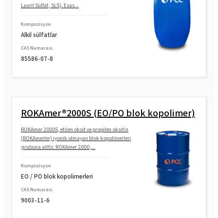
Lauril Sülfat, SLS). Esas...
Kompozisyon
Alkil sülfatlar
CAS Numarası.
85586-07-8
ROKAmer®2000S (EO/PO blok kopolimer)
ROKAmer 2000S, etilen oksit ve propilen oksitin
(ROKAmerler) iyonik olmayan blok kopolimerleri
grubuna aittir. ROKAmer 2000,...
Kompozisyon
EO / PO blok kopolimerleri
CAS Numarası.
9003-11-6