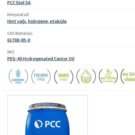
PCC Exol SA
Kimyasal ad
Hint yağı, hidrojene, etoksile
CAS Numarası.
61788-85-0
İNCİ
PEG-40 Hydrogenated Castor Oil