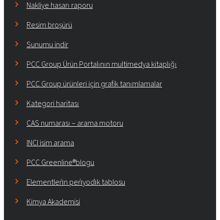
Nakliye hasarı raporu
Resim broşürü
Sunumu indir
PCC Group Ürün Portalının multimedya kitaplığı
PCC Group ürünleri için grafik tanımlamalar
Kategori haritası
CAS numarası – arama motoru
INCI isim arama
PCC Greenline®blogu
Elementleri̇n peri̇yodi̇k tablosu
Kimya Akademisi