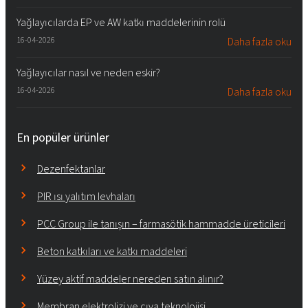
Yağlayıcılarda EP ve AW katkı maddelerinin rolü
16-04-2026
Daha fazla oku
Yağlayıcılar nasıl ve neden eskir?
16-04-2026
Daha fazla oku
En popüler ürünler
Dezenfektanlar
PIR ısı yalıtım levhaları
PCC Group ile tanışın – farmasötik hammadde üreticileri
Beton katkıları ve katkı maddeleri
Yüzey aktif maddeler nereden satın alınır?
Membran elektrolizi ve cıva teknolojisi