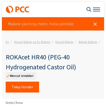
Makine çevrilmiş metin. Hata içerebilir.
Ev
Kişisel Bakım ve Ev Bakımı
Kişisel Bakım
Bebek Bakımı
RO
ROKAcet HR40 (PEG-40
Hydrogenated Castor Oil)
Mevcut örnekleri
Talep Gönder
Üretici firma