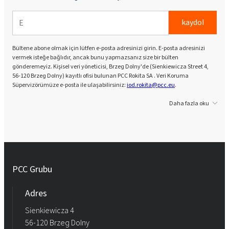
kaydol
Bültene abone olmak için lütfen e-posta adresinizi girin. E-posta adresinizi
vermek isteğe bağlıdır, ancak bunu yapmazsanız size bir bülten
gönderemeyiz. Kişisel veri yöneticisi, Brzeg Dolny'de (Sienkiewicza Street 4,
56-120 Brzeg Dolny) kayıtlı ofisi bulunan PCC Rokita SA . Veri Koruma
Süpervizörümüze e-posta ile ulaşabilirsiniz:
iod.rokita@pcc.eu
.
Daha fazla oku
PCC Grubu
Adres
Sienkiewicza 4
56-120 Brzeg Dolny