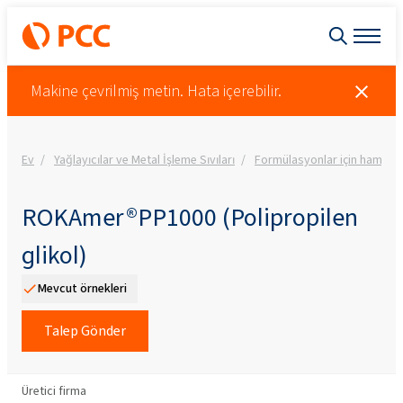
Makine çevrilmiş metin. Hata içerebilir.
Ev
Yağlayıcılar ve Metal İşleme Sıvıları
Formülasyonlar için hamma
ROKAmer®PP1000 (Polipropilen
glikol)
Mevcut örnekleri
Talep Gönder
Üretici firma