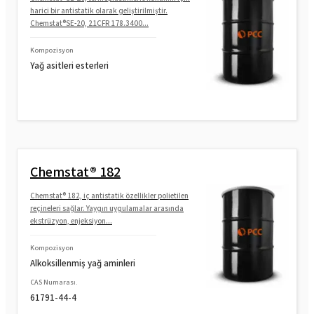
harici bir antistatik olarak geliştirilmiştir.
Chemstat®SE-20, 21CFR 178.3400...
Kompozisyon
Yağ asitleri esterleri
Chemstat® 182
Chemstat® 182, iç antistatik özellikler polietilen
reçineleri sağlar. Yaygın uygulamalar arasında
ekstrüzyon, enjeksiyon...
Kompozisyon
Alkoksillenmiş yağ aminleri
CAS Numarası.
61791-44-4