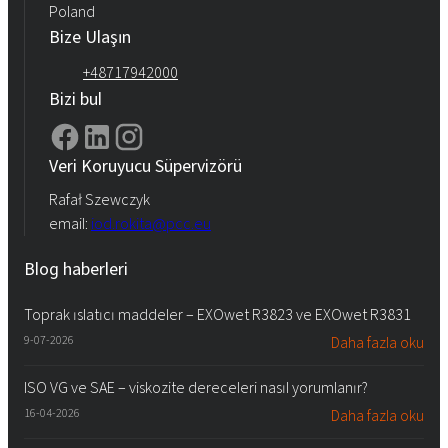
Poland
Bize Ulaşın
+48717942000
Bizi bul
Veri Koruyucu Süpervizörü
Rafał Szewczyk
email:
iod.rokita@pcc.eu
Blog haberleri
Toprak ıslatıcı maddeler – EXOwet R3823 ve EXOwet R3831
9-07-2026
Daha fazla oku
ISO VG ve SAE – viskozite dereceleri nasıl yorumlanır?
16-04-2026
Daha fazla oku