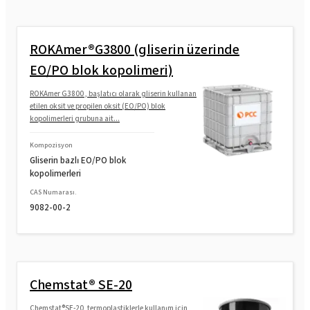
ROKAmer®G3800 (gliserin üzerinde
EO/PO blok kopolimeri)
ROKAmer G3800 , başlatıcı olarak gliserin kullanan
etilen oksit ve propilen oksit (EO/PO) blok
kopolimerleri grubuna ait...
Kompozisyon
Gliserin bazlı EO/PO blok
kopolimerleri
CAS Numarası.
9082-00-2
Chemstat® SE-20
Chemstat®SE-20, termoplastiklerle kullanım için