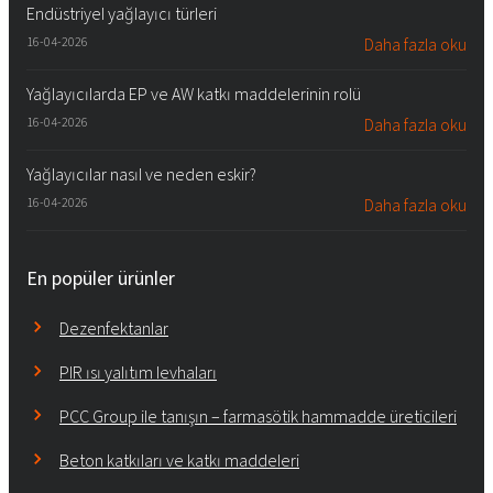
Endüstriyel yağlayıcı türleri
16-04-2026
Daha fazla oku
Yağlayıcılarda EP ve AW katkı maddelerinin rolü
16-04-2026
Daha fazla oku
Yağlayıcılar nasıl ve neden eskir?
16-04-2026
Daha fazla oku
En popüler ürünler
Dezenfektanlar
PIR ısı yalıtım levhaları
PCC Group ile tanışın – farmasötik hammadde üreticileri
Beton katkıları ve katkı maddeleri