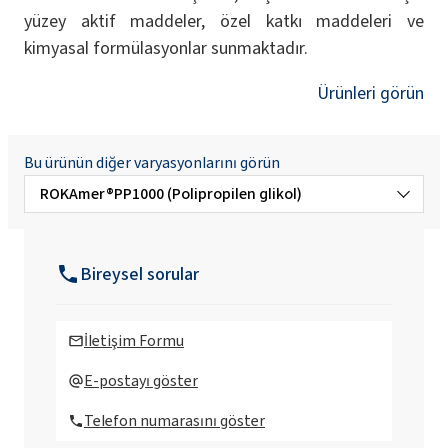
yüzey aktif maddeler, özel katkı maddeleri ve
kimyasal formülasyonlar sunmaktadır.
Ürünleri görün
Bu ürünün diğer varyasyonlarını görün
ROKAmer®PP1000 (Polipropilen glikol)
ROKAmer®PP2000 (Polipropilen glikol)
Bireysel sorular
ROKAmer®PP4000 (Polipropilen glikol)
İletişim Formu
ROKAmer®PP450 (Polipropilen glikol)
E-postayı göster
Telefon numarasını göster