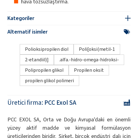
hava tozsuzlaştırma.
Kategoriler
Alternatif isimler
Polioksipropilen diol
Poli[oksi(metil-1
2-etandiil)]
.alfa.-hidro-omega-hidroksi-
Polipropilen glikol
Propilen oksit
propilen glikol polimeri
Üretici firma:
PCC Exol SA
PCC EXOL SA, Orta ve Doğu Avrupa'daki en önemli
yüzey aktif madde ve kimyasal formülasyon
üreticilerinden biridir. Şirket, birçok endüstri dalı için