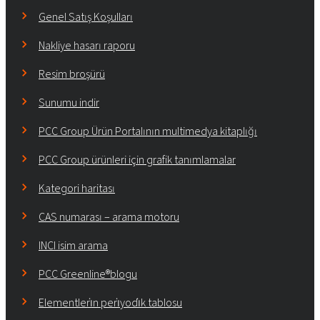
Genel Satış Koşulları
Nakliye hasarı raporu
Resim broşürü
Sunumu indir
PCC Group Ürün Portalının multimedya kitaplığı
PCC Group ürünleri için grafik tanımlamalar
Kategori haritası
CAS numarası – arama motoru
INCI isim arama
PCC Greenline®blogu
Elementleri̇n peri̇yodi̇k tablosu