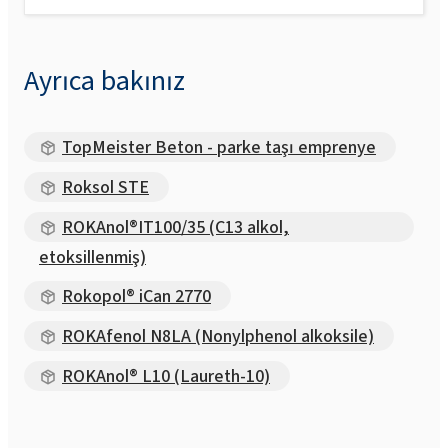
Ayrıca bakınız
TopMeister Beton - parke taşı emprenye
Roksol STE
ROKAnol®IT100/35 (C13 alkol,
etoksillenmiş)
Rokopol® iCan 2770
ROKAfenol N8LA (Nonylphenol alkoksile)
ROKAnol® L10 (Laureth-10)