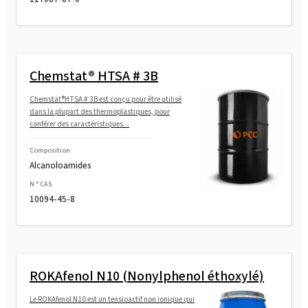
Chemstat® HTSA # 3B
Chemstat®HTSA # 3B est conçu pour être utilisé
dans la plupart des thermoplastiques, pour
conférer des caractéristiques...
Composition
Alcanoloamides
N ° CAS.
10094-45-8
ROKAfenol N10 (Nonylphenol éthoxylé)
Le ROKAfenol N10 est un tensioactif non ionique qui