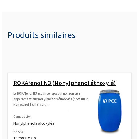
Produits similaires
ROKAfenol N3 (Nonylphenol éthoxylé)
Le ROKAfenol N3 est un tensioactif non ionique
appartenant aux nonylphénols éthoxylés (nom INCI:
Nonoxynol-3). Il s'agit...
Composition
Nonylphénols alcoxylés
N ° CAS.
127087-87-0