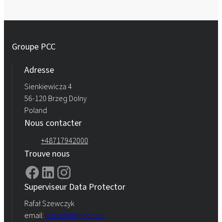
Groupe PCC
Adresse
Sienkiewicza 4
56-120 Brzeg Dolny
Poland
Nous contacter
+48717942000
Trouve nous
Superviseur Data Protector
Rafał Szewczyk
email:
iod.rokita@pcc.eu