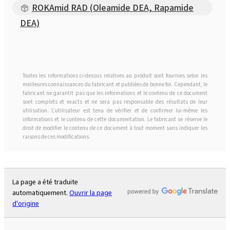
ROKAmid RAD (Oleamide DEA, Rapamide
DEA)
Toutes les informations ci-dessus relatives au produit sont fournies selon les
meilleures connaissances du fabricant et publiées de bonne foi. Cependant, le
fabricant ne garantit pas que les informations et le contenu de ce document
sont complets et exacts et ne sera pas responsable des résultats de leur
utilisation. L'utilisateur est tenu de vérifier et de confirmer lui-même les
informations et le contenu de cette documentation. Le fabricant se réserve le
droit de modifier le contenu de ce document à tout moment sans indiquer les
raisons de ces modifications.
La page a été traduite
automatiquement.
Ouvrir la page
d'origine