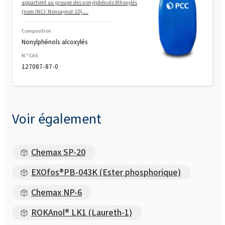
appartient au groupe des nonylphénols éthoxylés
(nom INCI: Nonoxynol-10)....
Composition
Nonylphénols alcoxylés
N ° CAS.
127087-87-0
Voir également
Chemax SP-20
EXOfos®PB-043K (Ester phosphorique)
Chemax NP-6
ROKAnol® LK1 (Laureth-1)