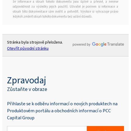
že informace a obsah tohoto dokumentu jsou úplné a přesné, a nenese
odpovědnost za výsledky jejich použití. Uživatel je povinen si informace a
obsah této dokumentace sám ověřit a potvrdit. Výrobce si vyhrazuje právo
kdykoli změnit obsah tohoto dokumentu bez udání důvodů.
Stránka byla strojově přeložena.
Otevřít původní stránku
Zpravodaj
Zůstaňte v obraze
Přihlaste se k odběru informací o nových produktech na
Produktovém portálu a obchodních informací o PCC
Capital Group