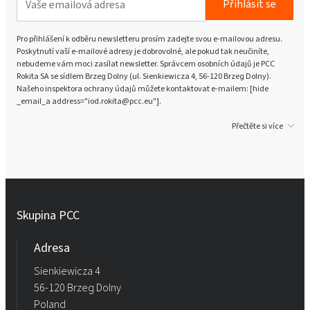
Přihlásit se
Pro přihlášení k odběru newsletteru prosím zadejte svou e-mailovou adresu.
Poskytnutí vaší e-mailové adresy je dobrovolné, ale pokud tak neučiníte,
nebudeme vám moci zasílat newsletter. Správcem osobních údajů je PCC
Rokita SA se sídlem Brzeg Dolny (ul. Sienkiewicza 4, 56-120 Brzeg Dolny).
Našeho inspektora ochrany údajů můžete kontaktovat e-mailem: [hide
_email_a address="iod.rokita@pcc.eu"].
Přečtěte si více
Skupina PCC
Adresa
Sienkiewicza 4
56-120 Brzeg Dolny
Poland