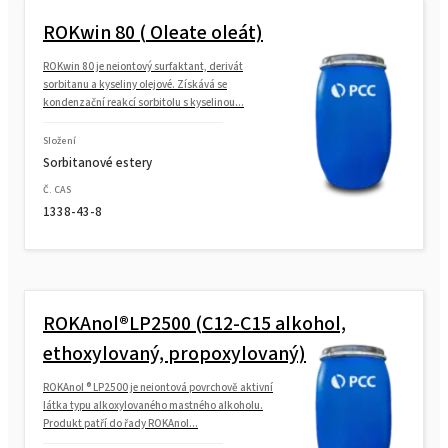
ROKwin 80 ( Oleate oleát)
ROKwin 80 je neiontový surfaktant, derivát
sorbitanu a kyseliny olejové. Získává se
kondenzační reakcí sorbitolu s kyselinou...
Složení
Sorbitanové estery
Č. CAS
1338-43-8
ROKAnol®LP2500 (C12-C15 alkohol,
ethoxylovaný, propoxylovaný)
ROKAnol ® LP2500 je neiontová povrchově aktivní
látka typu alkoxylovaného mastného alkoholu.
Produkt patří do řady ROKAnol...