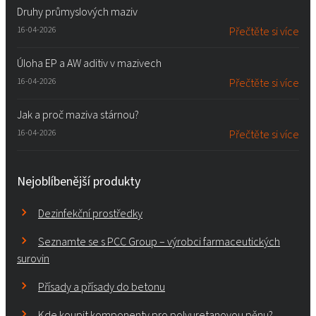
Druhy průmyslových maziv
16-04-2026
Přečtěte si více
Úloha EP a AW aditiv v mazivech
16-04-2026
Přečtěte si více
Jak a proč maziva stárnou?
16-04-2026
Přečtěte si více
Nejoblíbenější produkty
Dezinfekční prostředky
Seznamte se s PCC Group – výrobci farmaceutických
surovin
Přísady a přísady do betonu
Kde koupit komponenty pro polyuretanovou pěnu?