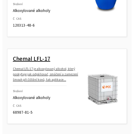
Složení
Alkoxylované alkoholy
Č. CAS
120313-48-6
Chemal LFL-17
Chemal LFL-17 je alkoxylovaný alkohol, který
poskytuje jak odpěňovač, smáčení a zamezení
šmouh při čištění kovů, tak aplikace...
Složení
Alkoxylované alkoholy
Č. CAS
68987-81-5