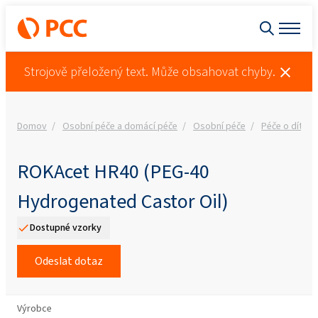
Strojově přeložený text. Může obsahovat chyby.
Domov
Osobní péče a domácí péče
Osobní péče
Péče o dítě
ROKAcet HR40 (PEG-40
Hydrogenated Castor Oil)
Dostupné vzorky
Odeslat dotaz
Výrobce