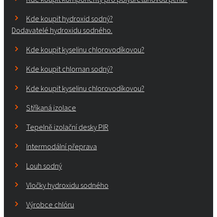
Kde koupit hydroxid sodný?
Dodavatelé hydroxidu sodného.
Kde koupit kyselinu chlorovodíkovou?
Kde koupit chlornan sodný?
Kde koupit kyselinu chlorovodíkovou?
Stříkaná izolace
Tepelně izolační desky PIR
Intermodální přeprava
Louh sodný
Vločky hydroxidu sodného
Výrobce chlóru