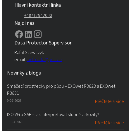
Hlavní kontaktní linka
+48717942000
Najdi nás
Data Protector Supervisor
Rafał Szewczyk
email:
iod.rokita@pcc.eu
Novinky z blogu
Smáčecí prostředky pro půdu – EXOwet R3823 a EXOwet
R3831
9-07-2026
Přečtěte si více
ISO VG a SAE – jak interpretovat stupně viskozity?
16-04-2026
Přečtěte si více