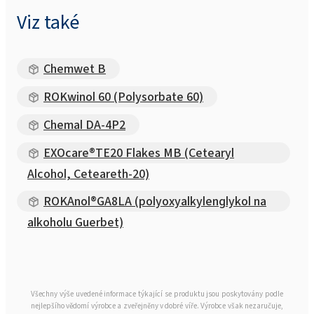
Viz také
Chemwet B
ROKwinol 60 (Polysorbate 60)
Chemal DA-4P2
EXOcare®TE20 Flakes MB (Cetearyl
Alcohol, Ceteareth-20)
ROKAnol®GA8LA (polyoxyalkylenglykol na
alkoholu Guerbet)
Všechny výše uvedené informace týkající se produktu jsou poskytovány podle
nejlepšího vědomí výrobce a zveřejněny v dobré víře. Výrobce však nezaručuje,