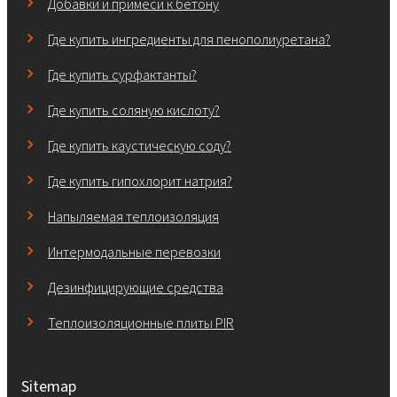
Добавки и примеси к бетону
Где купить ингредиенты для пенополиуретана?
Где купить сурфактанты?
Где купить соляную кислоту?
Где купить каустическую соду?
Где купить гипохлорит натрия?
Напыляемая теплоизоляция
Интермодальные перевозки
Дезинфицирующие средства
Теплоизоляционные плиты PIR
Sitemap