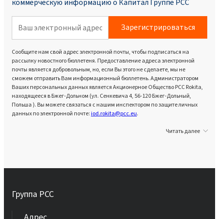
коммерческую информацию о Капитал Группе PCC
Зарегистрироваться
Сообщите нам свой адрес электронной почты, чтобы подписаться на
рассылку новостного бюллетеня. Предоставление адреса электронной
почты является добровольным, но, если Вы этого не сделаете, мы не
сможем отправить Вам информационный бюллетень. Администратором
Ваших персональных данных является Акционерное Общество PCC Rokita,
находящееся в Бжег-Дольном (ул. Сенкевича 4, 56-120 Бжег-Дольный,
Польша ). Вы можете связаться с нашим инспектором по защите личных
данных по электронной почте:
iod.rokita@pcc.eu
.
Читать далее
Группа PCC
Aдрес