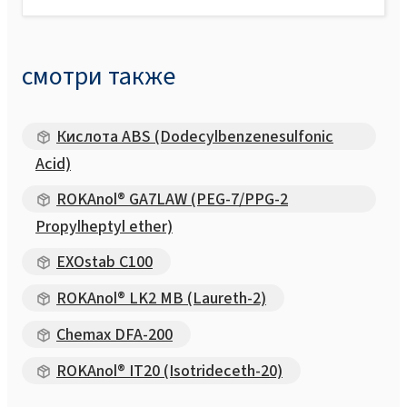
смотри также
Кислота ABS (Dodecylbenzenesulfonic
Acid)
ROKAnol® GA7LAW (PEG-7/PPG-2
Propylheptyl ether)
EXOstab C100
ROKAnol® LK2 MB (Laureth-2)
Chemax DFA-200
ROKAnol® IT20 (Isotrideceth-20)