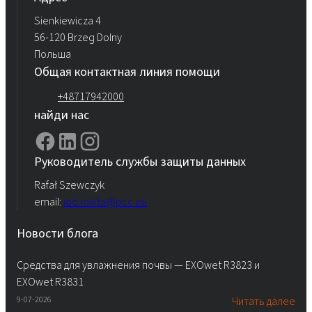
Sienkiewicza 4
56-120 Brzeg Dolny
Польша
Общая контактная линия помощи
+48717942000
найди нас
Руководитель службы защиты данных
Rafał Szewczyk
email:
iod.rokita@pcc.eu
Новости блога
Средства для увлажнения почвы — EXOwet R3823 и
EXOwet R3831
9-07-2026
Читать далее