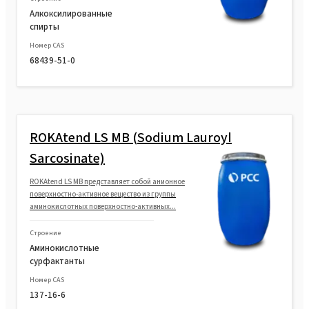
Алкоксилированные
спирты
Номер CAS
68439-51-0
ROKAtend LS MB (Sodium Lauroyl
Sarcosinate)
ROKAtend LS MB представляет собой анионное
поверхностно-активное вещество из группы
аминокислотных поверхностно-активных...
Строение
Аминокислотные
сурфактанты
Номер CAS
137-16-6