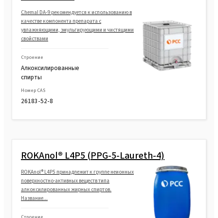
Chemal DA-9 рекомендуется к использованию в
качестве компонента препарата с
увлажняющими, эмульгирующими и чистящими
свойствами
Строение
Алкоксилированные
спирты
Номер CAS
26183-52-8
ROKAnol® L4P5 (PPG-5-Laureth-4)
ROKAnol® L4P5 принадлежит к группе неионных
поверхностно-активных веществ типа
алкоксилированных жирных спиртов.
Название...
Строение