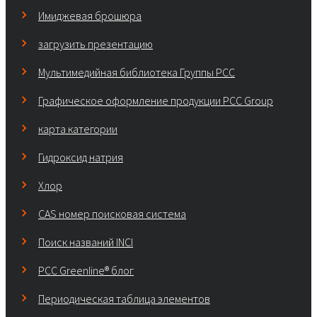
Имиджевая брошюра
загрузить презентацию
Мультимедийная библиотека Группы РСС
Графическое оформление продукции PCC Group
карта категории
Гидроксид натрия
Хлор
CAS номер поисковая система
Поиск названий INCI
PCC Greenline® блог
Периодическая таблица элементов