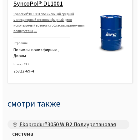
SyncoPol® DL1001
SyncoPol® DL1001 это имеющий средний
молекулярный вес полиэфирный диол
используемый во многих областях применения
полиуретана,...
Строение
Полиолы полиэфирные,
Диолы
Номер CAS
25322-69-4
смотри также
Ekoprodur®3050 W B2 Полиуретановая
система