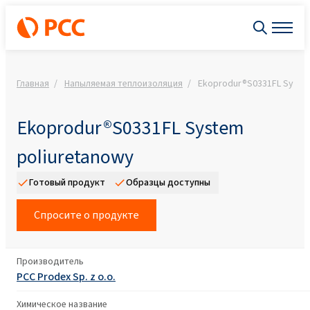
Главная
Напыляемая теплоизоляция
Ekoprodur®S0331FL System
Ekoprodur®S0331FL System
poliuretanowy
Готовый продукт
Образцы доступны
Спросите о продукте
Производитель
PCC Prodex Sp. z o.o.
Химическое название