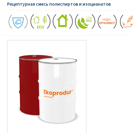
Рецептурная смесь полиспиртов и изоцианатов