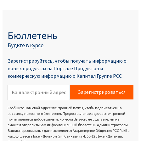
Бюллетень
Будьте в курсе
Зарегистрируйтесь, чтобы получать информацию о
новых продуктах на Портале Продуктoв и
коммерческую информацию о Капитал Группе PCC
Зарегистрироваться
Сообщите нам свой адрес электронной почты, чтобы подписаться на
рассылку новостного бюллетеня. Предоставление адреса электронной
почты является добровольным, но, если Вы этого не сделаете, мы не
сможем отправить Вам информационный бюллетень. Администратором
Ваших персональных данных является Акционерное Общество PCC Rokita,
находящееся в Бжег-Дольном (ул. Сенкевича 4, 56-120 Бжег-Дольный,