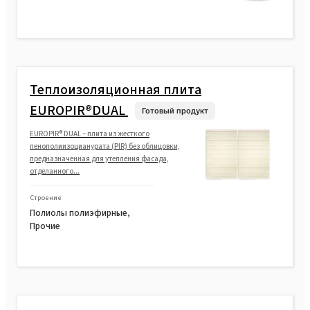
Теплоизоляционная плита
EUROPIR®DUAL
Готовый продукт
EUROPIR® DUAL – плита из жесткого
пенополиизоцианурата (PIR) без облицовки,
предназначенная для утепления фасада,
отделанного...
Строение
Полиолы полиэфирные,
Прочие