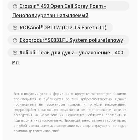
Crossin® 450 Open Cell Spray Foam -
Пенополиуретан напыляемый
ROKAnol®DB11W (C12-15 Pareth-11)
Ekoprodur®S0331FL System poliuretanowy
#oli oli! Гель для душа - увлажнение - 400
мл
Вся вышеупомянутая информация о продукте соответствует знаниям
производителя и публикуется со всей добросовествностью. Однако
производитель не гарантирует полноты и точности информации,
содержащейся в настоящем документе и не несет ответственности за
последствия их использования. Пользователь обязуется проверить и
подтвердить их самостоятельно. Производитель оставляет за собой право
в любой момент изменить содержание настоящего документа, не подав
причины для этих изменений.