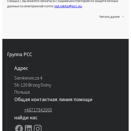
Польша ). Вы можете связаться с нашим инспектором по защите личных
данных по электронной почте:
iod.rokita@pcc.eu
.
Читать далее
Группа PCC
Aдрес
Sienkiewicza 4
56-120 Brzeg Dolny
Польша
Общая контактная линия помощи
+48717942000
найди нас