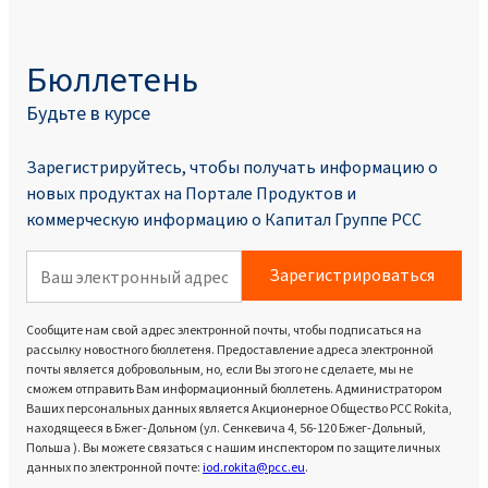
Бюллетень
Будьте в курсе
Зарегистрируйтесь, чтобы получать информацию о
новых продуктах на Портале Продуктoв и
коммерческую информацию о Капитал Группе PCC
Зарегистрироваться
Сообщите нам свой адрес электронной почты, чтобы подписаться на
рассылку новостного бюллетеня. Предоставление адреса электронной
почты является добровольным, но, если Вы этого не сделаете, мы не
сможем отправить Вам информационный бюллетень. Администратором
Ваших персональных данных является Акционерное Общество PCC Rokita,
находящееся в Бжег-Дольном (ул. Сенкевича 4, 56-120 Бжег-Дольный,
Польша ). Вы можете связаться с нашим инспектором по защите личных
данных по электронной почте:
iod.rokita@pcc.eu
.