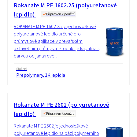
Rokanate M PE 1602.25 (polyuretanové
lepidlo)
Připraven k použití
ROKANATE M PE 1602.25 je jednosložkové
polyuretanové lepidlo určené pro
průmyslové aplikace v dřevařském
a stavebním průmyslu. Produkt je kapalina s
barvou od jantarové...
Složení
Prepolymery, 1K lepidla
Rokanate M PE 2602 (polyuretanové
lepidlo)
Připraven k použití
Rokanate M PE 2602 je jednosložkové
polyuretanové lepidlo na bázi polymerního