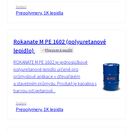
Složení
Prepolymery, 1K lepidla
Rokanate M PE 1602 (polyuretanové
lepidlo)
Připraven k použití
ROKANATE M PE 1602 je jednosložkové
polyuretanové lepidlo určené pro
průmyslové aplikace v dřevařském
a stavebním průmyslu. Produkt je kapalina s
barvou od jantarové...
Složení
Prepolymery, 1K lepidla