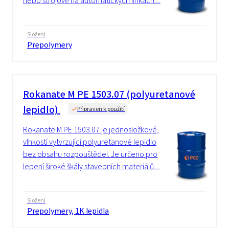
nebo strojově na automatických linkách....
Složení
Prepolymery
Rokanate M PE 1503.07 (polyuretanové
lepidlo)
Připraven k použití
Rokanate M PE 1503.07 je jednosložkové,
vlhkostí vytvrzující polyuretanové lepidlo
bez obsahu rozpouštědel. Je určeno pro
lepení široké škály stavebních materiálů....
Složení
Prepolymery, 1K lepidla