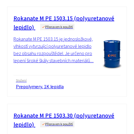
Rokanate M PE 1503.15 (polyuretanové
lepidlo)
Připraven k použití
Rokanate M PE 1503.15 je jednosložkové,
vlhkostí vytvrzující polyuretanové lepidlo
bez obsahu rozpouštědel. Je určeno pro
lepení široké škály stavebních materiálů....
Složení
Prepolymery, 1K lepidla
Rokanate M PE 1503.30 (polyuretanové
lepidlo)
Připraven k použití