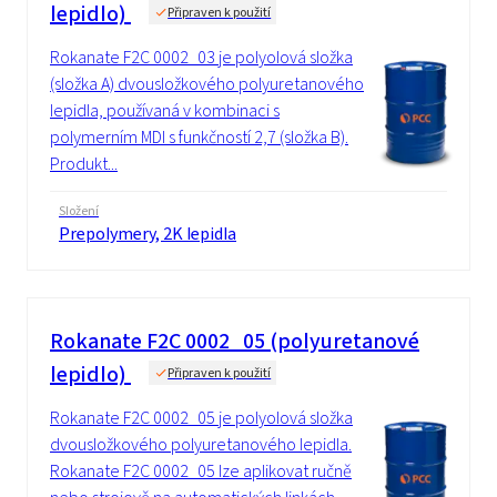
lepidlo)
Připraven k použití
Rokanate F2C 0002_03 je polyolová složka
(složka A) dvousložkového polyuretanového
lepidla, používaná v kombinaci s
polymerním MDI s funkčností 2,7 (složka B).
Produkt...
Složení
Prepolymery, 2K lepidla
Rokanate F2C 0002_05 (polyuretanové
lepidlo)
Připraven k použití
Rokanate F2C 0002_05 je polyolová složka
dvousložkového polyuretanového lepidla.
Rokanate F2C 0002_05 lze aplikovat ručně