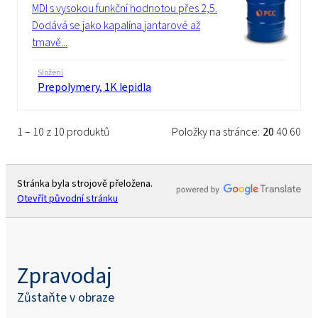
MDI s vysokou funkční hodnotou přes 2,5.
Dodává se jako kapalina jantarové až
tmavě...
Složení
Prepolymery, 1K lepidla
1 – 10 z 10 produktů
Položky na stránce:
20
40
60
Stránka byla strojově přeložena.
Otevřít původní stránku
Zpravodaj
Zůstaňte v obraze