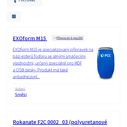
EXOform M15
Připraven k použití
EXOform M15 je specializovaný přípravek na
bázi esterů fosforu se silnými smáčecími
vlastnostmi, určený speciálně pro MDF
a OSB desky. Produkt má také
antiadhezivní...
Složení
Směsi
Rokanate F2C 0002_03 (polyuretanové