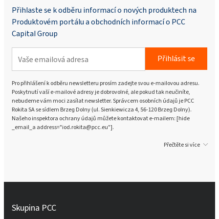
Přihlaste se k odběru informací o nových produktech na
Produktovém portálu a obchodních informací o PCC
Capital Group
Přihlásit se
Pro přihlášení k odběru newsletteru prosím zadejte svou e-mailovou adresu.
Poskytnutí vaší e-mailové adresy je dobrovolné, ale pokud tak neučiníte,
nebudeme vám moci zasílat newsletter. Správcem osobních údajů je PCC
Rokita SA se sídlem Brzeg Dolny (ul. Sienkiewicza 4, 56-120 Brzeg Dolny).
Našeho inspektora ochrany údajů můžete kontaktovat e-mailem: [hide
_email_a address="iod.rokita@pcc.eu"].
Přečtěte si více
Skupina PCC