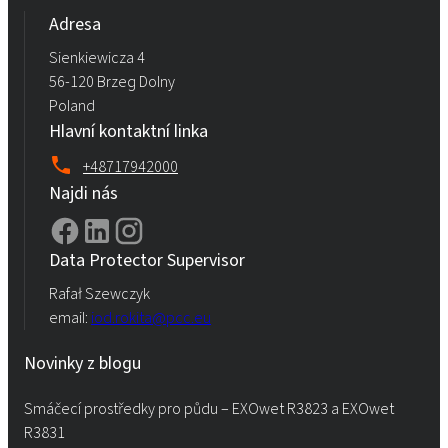
Adresa
Sienkiewicza 4
56-120 Brzeg Dolny
Poland
Hlavní kontaktní linka
+48717942000
Najdi nás
Data Protector Supervisor
Rafał Szewczyk
email:
iod.rokita@pcc.eu
Novinky z blogu
Smáčecí prostředky pro půdu – EXOwet R3823 a EXOwet
R3831