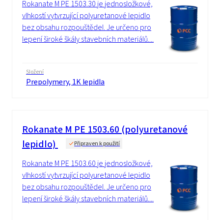
Rokanate M PE 1503.30 je jednosložkové,
vlhkostí vytvrzující polyuretanové lepidlo
bez obsahu rozpouštědel. Je určeno pro
lepení široké škály stavebních materiálů....
Složení
Prepolymery, 1K lepidla
Rokanate M PE 1503.60 (polyuretanové
lepidlo)
Připraven k použití
Rokanate M PE 1503.60 je jednosložkové,
vlhkostí vytvrzující polyuretanové lepidlo
bez obsahu rozpouštědel. Je určeno pro
lepení široké škály stavebních materiálů....