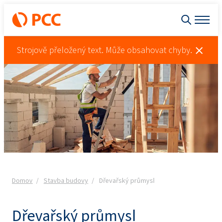
Strojově přeložený text. Může obsahovat chyby.
Domov
Stavba budovy
Dřevařský průmysl
Dřevařský průmysl