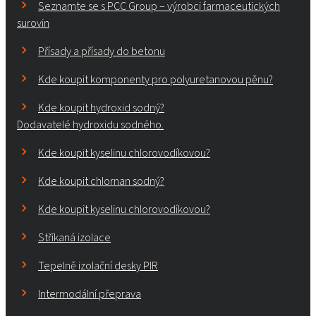
Seznamte se s PCC Group – výrobci farmaceutických
surovin
Přísady a přísady do betonu
Kde koupit komponenty pro polyuretanovou pěnu?
Kde koupit hydroxid sodný?
Dodavatelé hydroxidu sodného.
Kde koupit kyselinu chlorovodíkovou?
Kde koupit chlornan sodný?
Kde koupit kyselinu chlorovodíkovou?
Stříkaná izolace
Tepelně izolační desky PIR
Intermodální přeprava