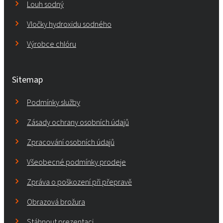
Louh sodný
Vločky hydroxidu sodného
Výrobce chlóru
Sitemap
Podmínky služby
Zásady ochrany osobních údajů
Zpracování osobních údajů
Všeobecné podmínky prodeje
Zpráva o poškození při přepravě
Obrazová brožura
Stáhnout prezentaci