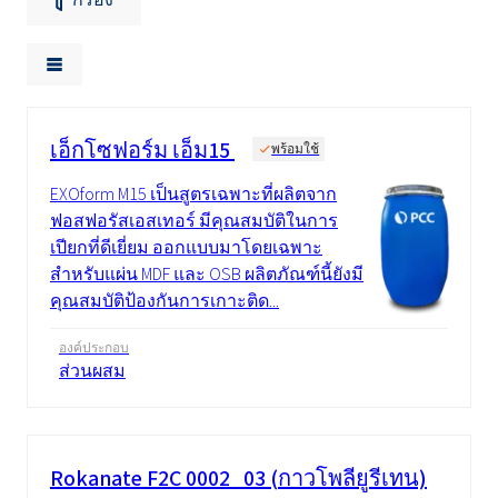
เอ็กโซฟอร์ม เอ็ม15
พร้อมใช้
EXOform M15 เป็นสูตรเฉพาะที่ผลิตจาก
ฟอสฟอรัสเอสเทอร์ มีคุณสมบัติในการ
เปียกที่ดีเยี่ยม ออกแบบมาโดยเฉพาะ
สำหรับแผ่น MDF และ OSB ผลิตภัณฑ์นี้ยังมี
คุณสมบัติป้องกันการเกาะติด...
องค์ประกอบ
ส่วนผสม
Rokanate F2C 0002_03 (กาวโพลียูรีเทน)