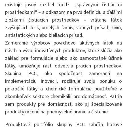
existuje jasný rozdiel medzi „správnymi čistiacimi
prostriedkami“ – s odkazom na prvú definíciu a ďalšími
zložkami čistiacich prostriedkov – vrátane látok
zvyšujúcich lesk, umelých farbív, vonných prísad, živín,
antistatických alebo bieliacich prísad.
Zameranie výrobcov povrchovo aktívnych látok na
návrh a vývoj inovatívnych produktov, ktoré slúžia ako
základ pre formulácie alebo ako samostatné účinné
látky, umožňuje rast odvetvia pracích prostriedkov.
Skupina PCC, ako spoločnosť zameraná na
implementáciu inovácií, rozširuje svoju ponuku o
pokročilé látky a chemické formulácie použiteľné v
akomkoľvek sektore chemikálií pre domácnosť. Patria
sem produkty pre domácnosť, ako aj špecializované
produkty určené na priemyselné pranie a čistenie.
Produktové portfólio skupiny PCC zahŕňa hotové