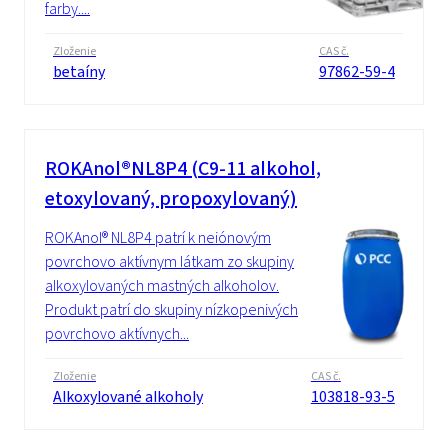
farby....
Zloženie
CAS č.
betaíny
97862-59-4
ROKAnol®NL8P4 (C9-11 alkohol,
etoxylovaný, propoxylovaný)
ROKAnol® NL8P4 patrí k neiónovým
povrchovo aktívnym látkam zo skupiny
alkoxylovaných mastných alkoholov.
Produkt patrí do skupiny nízkopenivých
povrchovo aktívnych...
Zloženie
CAS č.
Alkoxylované alkoholy
103818-93-5