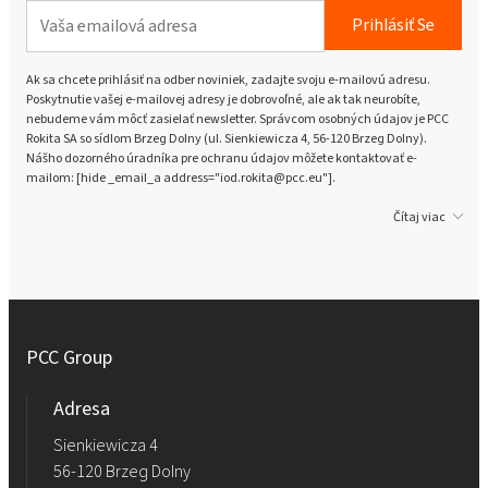
Prihlásiť Se
Ak sa chcete prihlásiť na odber noviniek, zadajte svoju e-mailovú adresu.
Poskytnutie vašej e-mailovej adresy je dobrovoľné, ale ak tak neurobíte,
nebudeme vám môcť zasielať newsletter. Správcom osobných údajov je PCC
Rokita SA so sídlom Brzeg Dolny (ul. Sienkiewicza 4, 56-120 Brzeg Dolny).
Nášho dozorného úradníka pre ochranu údajov môžete kontaktovať e-
mailom: [hide _email_a address="iod.rokita@pcc.eu"].
Čítaj viac
PCC Group
Adresa
Sienkiewicza 4
56-120 Brzeg Dolny