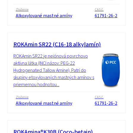
Zloženie
CAS č.
Alkoxylované mastné amíny
61791-26-2
ROKAmin SR22 (C16-18 alkylamín)
ROKAmin SR22 je neiónová povrchovo
aktívna látka (INCI názov: PEG-22
Hydrogenated Tallow Amine). Patrí do
skupiny etoxylovaných mastných amínov s
priemernou hodnotou...
Zloženie
CAS č.
Alkoxylované mastné amíny
61791-26-2
ROKAmina®K30B (Coco-betain)