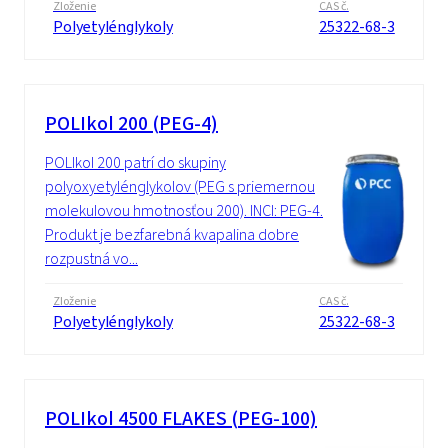
Zloženie
CAS č.
Polyetylénglykoly
25322-68-3
POLIkol 200 (PEG-4)
POLIkol 200 patrí do skupiny
polyoxyetylénglykolov (PEG s priemernou
molekulovou hmotnosťou 200). INCI: PEG-4.
Produkt je bezfarebná kvapalina dobre
rozpustná vo...
Zloženie
CAS č.
Polyetylénglykoly
25322-68-3
POLIkol 4500 FLAKES (PEG-100)