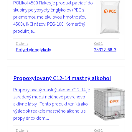
POLIkol 4500 Flakes je produkt patriaci do
skupiny polyoxyetylénglykolov (PEG s
priemernou molekulovou hmotnosťou
4500), INCI názov: PEG-100. Komerčný
produkt je...
Zloženie
CAS č.
Polyetylénglykoly
25322-68-3
Propoxylovaný C12-14 mastný alkohol
Propoxylovaný mastný alkohol C12-14 je
zaradený medzi neiónové povrchovo
aktívne látky . Tento produkt vzniká ako
výsledok reakcie mastného alkoholu s
propylénoxidom....
Zloženie
CAS č.