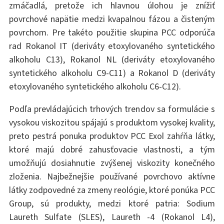
zmáčadlá, pretože ich hlavnou úlohou je znížiť
povrchové napätie medzi kvapalnou fázou a čisteným
povrchom. Pre takéto použitie skupina PCC odporúča
rad Rokanol IT (deriváty etoxylovaného syntetického
alkoholu C13), Rokanol NL (deriváty etoxylovaného
syntetického alkoholu C9-C11) a Rokanol D (deriváty
etoxylovaného syntetického alkoholu C6-C12).
Podľa prevládajúcich trhových trendov sa formulácie s
vysokou viskozitou spájajú s produktom vysokej kvality,
preto pestrá ponuka produktov PCC Exol zahŕňa látky,
ktoré majú dobré zahusťovacie vlastnosti, a tým
umožňujú dosiahnutie zvýšenej viskozity konečného
zloženia. Najbežnejšie používané povrchovo aktívne
látky zodpovedné za zmeny reológie, ktoré ponúka PCC
Group, sú produkty, medzi ktoré patria: Sodium
Laureth Sulfate (SLES), Laureth -4 (Rokanol L4),