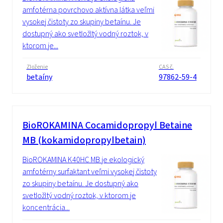
amfotérna povrchovo aktívna látka veľmi
vysokej čistoty zo skupiny betaínu. Je
dostupný ako svetložltý vodný roztok, v
ktorom je...
Zloženie
CAS č.
betaíny
97862-59-4
BioROKAMINA Cocamidopropyl Betaine
MB (kokamidopropylbetain)
BioROKAMINA K40HC MB je ekologický
amfotérny surfaktant veľmi vysokej čistoty
zo skupiny betaínu. Je dostupný ako
svetložltý vodný roztok, v ktorom je
koncentrácia...