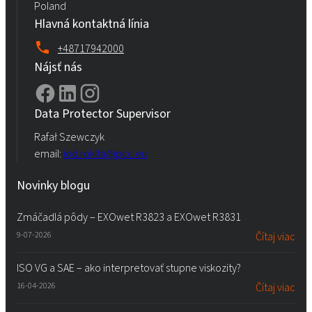
Poland
Hlavná kontaktná línia
+48717942000
Nájsť nás
Data Protector Supervisor
Rafał Szewczyk
email:
iod.rokita@pcc.eu
Novinky blogu
Zmáčadlá pôdy – EXOwet R3823 a EXOwet R3831
9-07-2026
Čítaj viac
ISO VG a SAE – ako interpretovať stupne viskozity?
16-04-2026
Čítaj viac