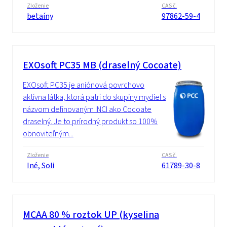
Zloženie
CAS č.
betaíny
97862-59-4
EXOsoft PC35 MB (draselný Cocoate)
EXOsoft PC35 je aniónová povrchovo
aktívna látka, ktorá patrí do skupiny mydiel s
názvom definovaným INCI ako Cocoate
draselný. Je to prírodný produkt so 100%
obnoviteľným...
Zloženie
CAS č.
Iné, Soli
61789-30-8
MCAA 80 % roztok UP (kyselina