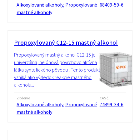
Alkoxylované alkoholy, Propoxylované
68409-59-6
mastné alkoholy
Propoxylovaný C12-15 mastný alkohol
Propoxylovaný mastný alkohol C12-15 je
univerzálna, neiónová povrchovo aktívna
látka syntetického pôvodu . Tento produkt
vzniká ako výsledok reakcie mastného
alkoholu...
Zloženie
CAS č.
Alkoxylované alkoholy, Propoxylované
74499-34-6
mastné alkoholy