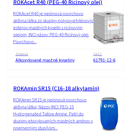
ROKAcet R40 (PEG-40 Ricínový olej)
ROKAcet R40 je neiónová povrchovo
aktívna látka zo skupiny polyoxyetylénových
esterov mastných kyselín s ricínovým
olejom, INCI názov: PEG-40 Ricínový olej.
Povrchovo...
Zloženie
CAS č.
Alkoxylované mastné kyseliny
61791-12-6
ROKAmin SR15 (C16-18 alkylamín)
ROKAmin SR15 je neiónová povrchovo
aktívna látka; Názov INCI: PEG-15
Hydrogenated Tallow Amine. Patrí do
skupiny etoxylovaných mastných amínov s
priemerným stupňom...