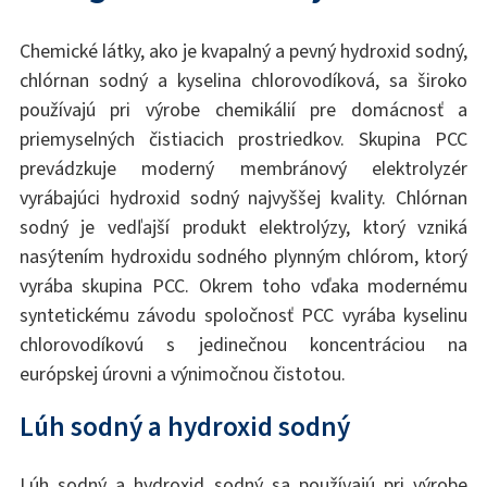
Chemické látky, ako je kvapalný a pevný hydroxid sodný,
chlórnan sodný a kyselina chlorovodíková, sa široko
používajú pri výrobe chemikálií pre domácnosť a
priemyselných čistiacich prostriedkov. Skupina PCC
prevádzkuje moderný membránový elektrolyzér
vyrábajúci hydroxid sodný najvyššej kvality. Chlórnan
sodný je vedľajší produkt elektrolýzy, ktorý vzniká
nasýtením hydroxidu sodného plynným chlórom, ktorý
vyrába skupina PCC. Okrem toho vďaka modernému
syntetickému závodu spoločnosť PCC vyrába kyselinu
chlorovodíkovú s jedinečnou koncentráciou na
európskej úrovni a výnimočnou čistotou.
Lúh sodný a hydroxid sodný
Lúh sodný a hydroxid sodný sa používajú pri výrobe