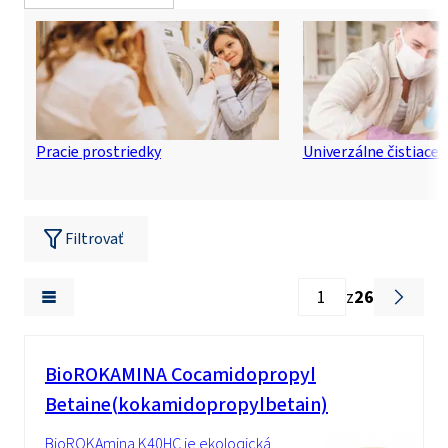
Pracie prostriedky
Univerzálne čistiace 
Filtrovať
z
26
BioROKAMINA Cocamidopropyl
Betaine(kokamidopropylbetain)
BioROKAmina K40HC je ekologická