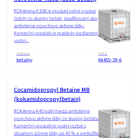
ROKAmina K30B je produkt veľmi vysokej
čistoty zo skupiny betaín, klasifikovaný ako
amfotérne povrchovo aktívne látky.
Komerčný produkt je prakticky bezfarebný
vodný...
Zloženie
CAS č.
betaíny
66455-29-6
Cocamidopropyl Betaine MB
(kokamidopropylbetain)
ROKAmina K40 patrí medzi amfotérne
povrchovo aktívne látky zo skupiny betaínu.
Komerčný produkt je vodný roztok s
obsahom účinnej látky asi 40 % a svetložltej