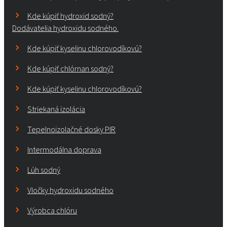
Kde kúpiť hydroxid sodný?
Dodávatelia hydroxidu sodného.
Kde kúpiť kyselinu chlorovodíkovú?
Kde kúpiť chlórnan sodný?
Kde kúpiť kyselinu chlorovodíkovú?
Striekaná izolácia
Tepelnoizolačné dosky PIR
Intermodálna doprava
Lúh sodný
Vločky hydroxidu sodného
Výrobca chlóru