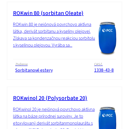
ROKwin 80 (sorbitan Oleate)
ROKwin 80 je neiónová povrchovo aktívna
látka, derivát sorbitanu a kyseliny olejovej.
Získava sa kondenzačnou reakciou sorbitolu
s kyselinou olejovou. Vyrába sa...
Zloženie
CAS č.
Sorbitanové estery
1338-43-8
ROKwinol 20 (Polysorbate 20)
ROKwinol 20 je neiónová povrchovo aktívna
látka na báze prírodnej suroviny. Je to
etoxylovaný derivát sorbitanmonolaurátu s