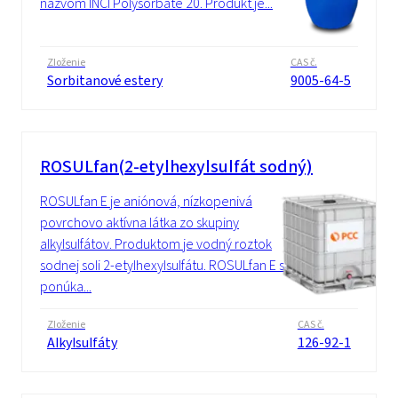
názvom INCI Polysorbate 20. Produkt je...
Zloženie
CAS č.
Sorbitanové estery
9005-64-5
ROSULfan(2-etylhexylsulfát sodný)
ROSULfan E je aniónová, nízkopenivá
povrchovo aktívna látka zo skupiny
alkylsulfátov. Produktom je vodný roztok
sodnej soli 2-etylhexylsulfátu. ROSULfan E sa
ponúka...
Zloženie
CAS č.
Alkylsulfáty
126-92-1