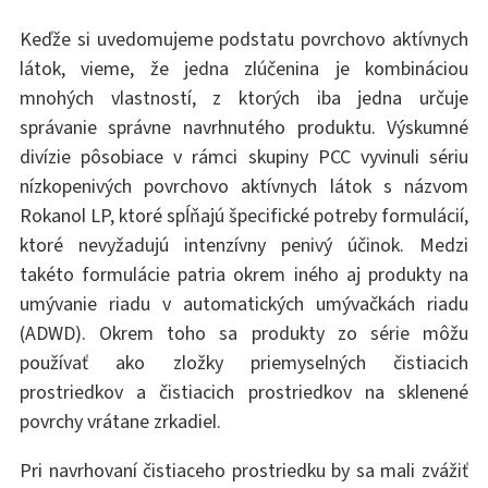
Keďže si uvedomujeme podstatu povrchovo aktívnych
látok, vieme, že jedna zlúčenina je kombináciou
mnohých vlastností, z ktorých iba jedna určuje
správanie správne navrhnutého produktu. Výskumné
divízie pôsobiace v rámci skupiny PCC vyvinuli sériu
nízkopenivých povrchovo aktívnych látok s názvom
Rokanol LP, ktoré spĺňajú špecifické potreby formulácií,
ktoré nevyžadujú intenzívny penivý účinok. Medzi
takéto formulácie patria okrem iného aj produkty na
umývanie riadu v automatických umývačkách riadu
(ADWD). Okrem toho sa produkty zo série môžu
používať ako zložky priemyselných čistiacich
prostriedkov a čistiacich prostriedkov na sklenené
povrchy vrátane zrkadiel.
Pri navrhovaní čistiaceho prostriedku by sa mali zvážiť