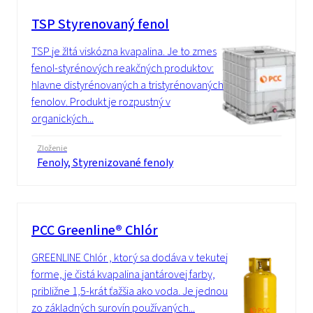
TSP Styrenovaný fenol
TSP je žltá viskózna kvapalina. Je to zmes
fenol-styrénových reakčných produktov:
hlavne distyrénovaných a tristyrénovaných
fenolov. Produkt je rozpustný v
organických...
Zloženie
Fenoly, Styrenizované fenoly
PCC Greenline® Chlór
GREENLINE Chlór , ktorý sa dodáva v tekutej
forme, je čistá kvapalina jantárovej farby,
približne 1,5-krát ťažšia ako voda. Je jednou
zo základných surovín používaných...