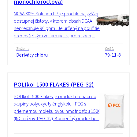
monochlóroctová)
MCAA 80% Solution UP je produkt najvyššej
dostupnej čistoty, v ktorom obsah DCAA
nepresahuje 90 ppm . Je určený na použitie
predovšetkým vo farmácii v procesoch,...
Zloženie
CAS č.
Deriváty chlóru
79-11-8
POLIkol 1500 FLAKES (PEG-32)
POLIkol 1500 Flakes je produkt patriaci do
skupiny polyoxyetylénglykolu - PEG s
priemernou molekulovou hmotnosťou 1500
(INCI názov: PEG-32). Komerčný produkt je...