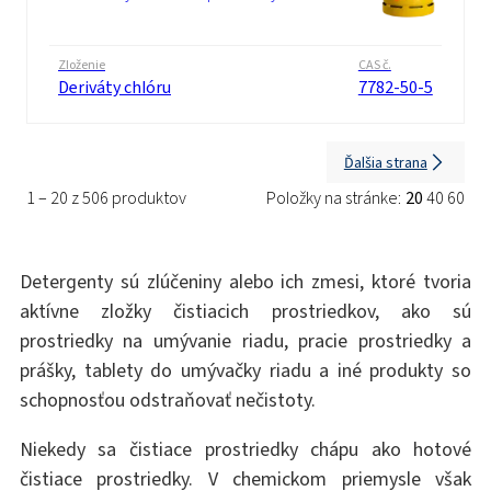
Zloženie
CAS č.
Deriváty chlóru
7782-50-5
Ďalšia strana
1 – 20 z 506 produktov
Položky na stránke:
20
40
60
Detergenty sú zlúčeniny alebo ich zmesi, ktoré tvoria
aktívne zložky čistiacich prostriedkov, ako sú
prostriedky na umývanie riadu, pracie prostriedky a
prášky, tablety do umývačky riadu a iné produkty so
schopnosťou odstraňovať nečistoty.
Niekedy sa čistiace prostriedky chápu ako hotové
čistiace prostriedky. V chemickom priemysle však