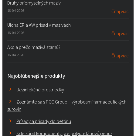
Druhy priemyselných mazív
16-04-2026
Čítaj viac
Úloha EP a AW prísad v mazivách
16-04-2026
Čítaj viac
Ako a prečo mazivá starnú?
16-04-2026
Čítaj viac
Najobľúbenejšie produkty
Dezinfekčné prostriedky
Zoznámte sa s PCC Group – výrobcami farmaceutických
surovín
Prísady a prísady do betónu
Kde kúpiť komponenty pre polyuretánovú penu?