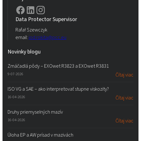
Data Protector Supervisor
Rafał Szewczyk
email:
iod.rokita@pcc.eu
Novinky blogu
Zmáčadlá pôdy – EXOwet R3823 a EXOwet R3831
9-07-2026
Čítaj viac
ISO VG a SAE – ako interpretovať stupne viskozity?
16-04-2026
Čítaj viac
Druhy priemyselných mazív
16-04-2026
Čítaj viac
Úloha EP a AW prísad v mazivách