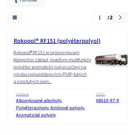
z
2
Rokopol® RF151 (polyéterpolyol)
Rokopol® RF151 je propoxylovaný
Mannichov základ, reaktívny multifunkčný
polyéter aromatický polyol určený na
výrobu polyuretánových (PUR) tuhých
a polotuhých pien...
Zloženie
CAS č.
Alkoxylované alkoholy,
68610-97-9
Polyéterpolyoly, Amínové polyoly,
Aromatické polyoly