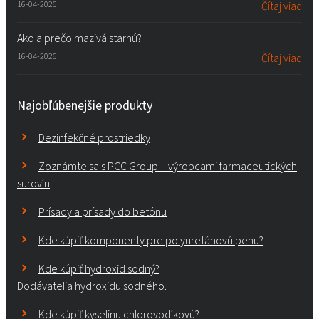
16-04-2026
Čítaj viac
Ako a prečo mazivá starnú?
16-04-2026
Čítaj viac
Najobľúbenejšie produkty
Dezinfekčné prostriedky
Zoznámte sa s PCC Group – výrobcami farmaceutických
surovín
Prísady a prísady do betónu
Kde kúpiť komponenty pre polyuretánovú penu?
Kde kúpiť hydroxid sodný?
Dodávatelia hydroxidu sodného.
Kde kúpiť kyselinu chlorovodíkovú?