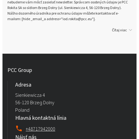
nebudeme vám môcť zasielať newsletter. Správcom osobných údajov je PCC
Rokita SA so sídlom Brzeg Dolny (ul. Sienkiewicza 4, 56-120 Brzeg Dolny).
Nášho dozorného úradníka pre ochranu údajov môžete kontaktovať e-
mailom: [hide _email_a address="iod.rokita@pcc.eu"].
Čítaj viac
PCC Group
Adresa
Sienkiewicza 4
56-120 Brzeg Dolny
Poland
Hlavná kontaktná línia
+48717942000
Nájsť nás