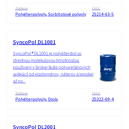
Zloženie
CAS č.
Polyéterpolyoly, Sorbitolové polyoly
25214-63-5
SyncoPol DL1001
SyncoPol ® DL1001 je polyéterdiol so
strednou molekulovou hmotnosťou
používaný v širokej škále polyuretánových
aplikácií od elastomérov, náterov a lepidiel
až po...
Zloženie
CAS č.
Polyéterpolyoly, Diols
25322-69-4
SyncoPol DL2001