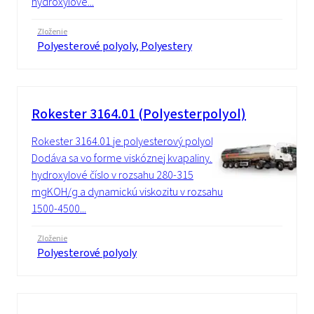
hydroxylové...
Zloženie
Polyesterové polyoly, Polyestery
Rokester 3164.01 (Polyesterpolyol)
Rokester 3164.01 je polyesterový polyol.
Dodáva sa vo forme viskóznej kvapaliny. Má
hydroxylové číslo v rozsahu 280-315
mgKOH/g a dynamickú viskozitu v rozsahu
1500-4500...
Zloženie
Polyesterové polyoly