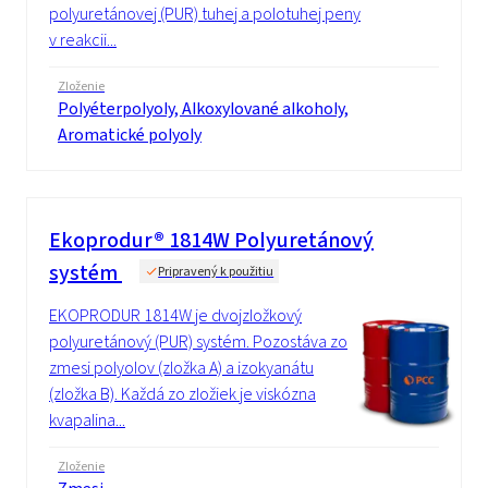
polyuretánovej (PUR) tuhej a polotuhej peny
v reakcii...
Zloženie
Polyéterpolyoly, Alkoxylované alkoholy,
Aromatické polyoly
Ekoprodur® 1814W Polyuretánový
systém
Pripravený k použitiu
EKOPRODUR 1814W je dvojzložkový
polyuretánový (PUR) systém. Pozostáva zo
zmesi polyolov (zložka A) a izokyanátu
(zložka B). Každá zo zložiek je viskózna
kvapalina...
Zloženie