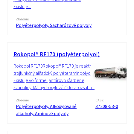
Existuje...
Zloženie
Polyéterpolyoly, Sacharózové polyoly
Rokopol® RF170 (polyéterpolyol)
Rokopol RF170Rokopol® RF170 je reaktívny,
trojfunkčný alifatický polyéteramínpolyol.
Existuje vo forme jantárovo sfarbenej
kvapaliny. Má hydroxylové číslo v rozsahu...
Zloženie
CAS č.
Polyéterpolyoly, Alkoxylované
37208-53-0
alkoholy, Amínové polyoly