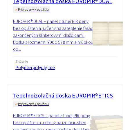
Tepelnoizolačná doska EUROPIR®DUAL
Pripravený k použitiu
EUROPIR ® DUAL – panel z tuhej PIR peny
bez opláštenia, určený na zateplenie fasád
zakončených klinkerovými dlaždicami.
Doska s rozmermi 900 x 578 mm a hrúbkou
od...
Zloženie
Polyéterpolyoly, Iné
Tepelnoizolačná doska EUROPIR®ETICS
Pripravený k použitiu
EUROPIR ® ETICS – panel z tuhej PIR peny
bez opláštenia, určený na izoláciu stien
obytných budov a verejných budov. Panel