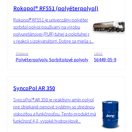
Rokopol® RF551 (polyéterpolyol)
Rokopol® RF551 je univerzálny polyéter
sorbitol polyol používaný na výrobu
polyuretánovej (PUR) tuhej a polotuhej peny
v reakcii s izokyanátom. Dobre sa mieša s...
Zloženie
CAS č.
Polyéterpolyoly, Sorbitolové polyoly
56449-05-9
SyncoPol AR 350
SyncoPol ® AR 350 je reaktívny amín polyol
pre striekané penové systémy so strednou
viskozitou a funkčnosťou. Tento produkt má
funkčnosť 4,0, vysoké hydroxylové...