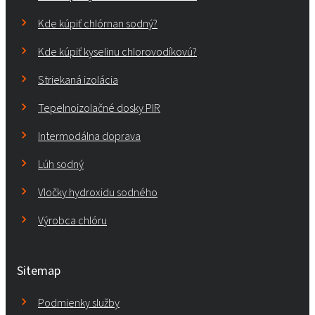
Kde kúpiť chlórnan sodný?
Kde kúpiť kyselinu chlorovodíkovú?
Striekaná izolácia
Tepelnoizolačné dosky PIR
Intermodálna doprava
Lúh sodný
Vločky hydroxidu sodného
Výrobca chlóru
Sitemap
Podmienky služby