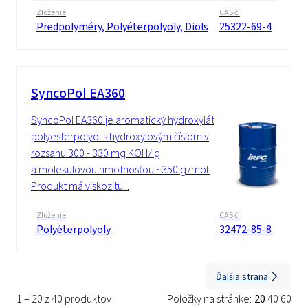
Zloženie
CAS č.
Predpolyméry, Polyéterpolyoly, Diols
25322-69-4
SyncoPol EA360
SyncoPol EA360 je aromatický hydroxylát
polyesterpolyol s hydroxylovým číslom v
rozsahu 300 - 330 mg KOH/ g
a molekulovou hmotnosťou ~350 g/mol.
Produkt má viskozitu...
Zloženie
CAS č.
Polyéterpolyoly
32472-85-8
Ďalšia strana
1 – 20 z 40 produktov
Položky na stránke:
20
40
60