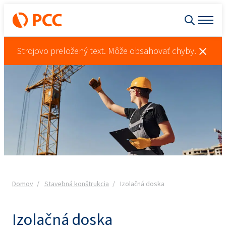
Strojovo preložený text. Môže obsahovať chyby.
Domov
Stavebná konštrukcia
Izolačná doska
Izolačná doska