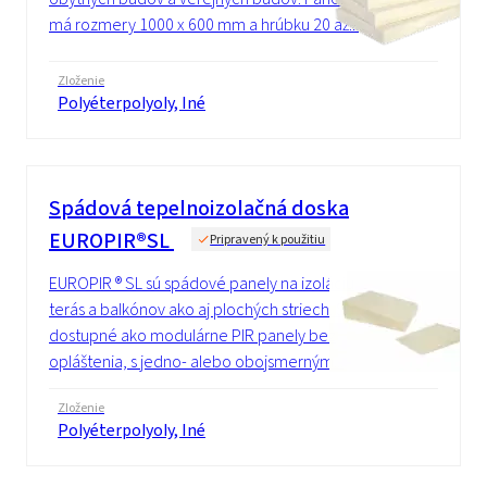
má rozmery 1000 x 600 mm a hrúbku 20 až...
Zloženie
Polyéterpolyoly, Iné
Spádová tepelnoizolačná doska
EUROPIR®SL
Pripravený k použitiu
EUROPIR ® SL sú spádové panely na izoláciu
terás a balkónov ako aj plochých striech. Sú
dostupné ako modulárne PIR panely bez
opláštenia, s jedno- alebo obojsmerným...
Zloženie
Polyéterpolyoly, Iné