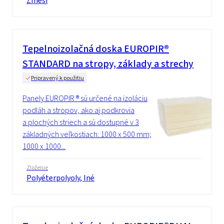
Zmesi
Tepelnoizolačná doska EUROPIR®
STANDARD na stropy, základy a strechy
Pripravený k použitiu
Panely EUROPIR ® sú určené na izoláciu
podláh a stropov, ako aj podkrovia
a plochých striech a sú dostupné v 3
základných veľkostiach: 1000 x 500 mm;
1000 x 1000...
Zloženie
Polyéterpolyoly, Iné