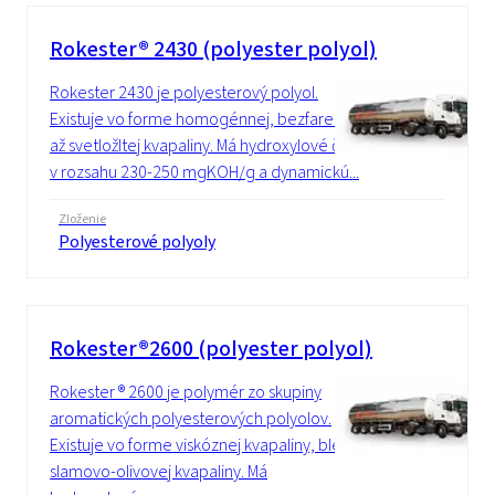
Rokester® 2430 (polyester polyol)
Rokester 2430 je polyesterový polyol.
Existuje vo forme homogénnej, bezfarebnej
až svetložltej kvapaliny. Má hydroxylové číslo
v rozsahu 230-250 mgKOH/g a dynamickú...
Zloženie
Polyesterové polyoly
Rokester®2600 (polyester polyol)
Rokester ® 2600 je polymér zo skupiny
aromatických polyesterových polyolov.
Existuje vo forme viskóznej kvapaliny, bledej
slamovo-olivovej kvapaliny. Má