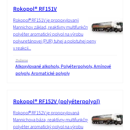
Rokopol® RF151V
Rokopol® RF151V je propoxylovaný
Mannichov základ, reaktívny multifunkčný
polyéter aromatický polyol na výrobu
polyuretánovej (PUR) tuhej a polotuhej peny
v reakcii...
Zloženie
Alkoxylované alkoholy, Polyéterpolyoly, Amínové
polyoly, Aromatické polyoly
Rokopol® RF152V (polyéterpolyol)
Rokopol® RF152V je propoxylovaná
Mannichova báza, reaktívny multifunkčný
polyéter aromatický polyol na výrobu