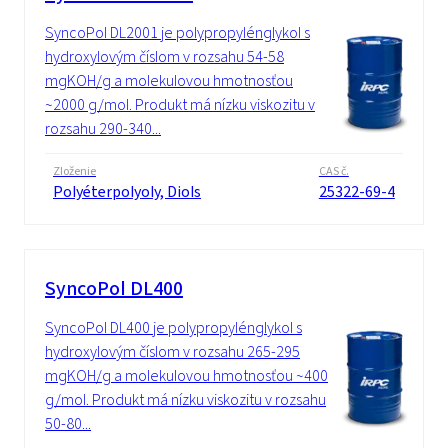
SyncoPol DL2001 je polypropylénglykol s
hydroxylovým číslom v rozsahu 54-58
mgKOH/g a molekulovou hmotnosťou
~2000 g/mol. Produkt má nízku viskozitu v
rozsahu 290-340...
Zloženie
CAS č.
Polyéterpolyoly, Diols
25322-69-4
SyncoPol DL400
SyncoPol DL400 je polypropylénglykol s
hydroxylovým číslom v rozsahu 265-295
mgKOH/g a molekulovou hmotnosťou ~400
g/mol. Produkt má nízku viskozitu v rozsahu
50-80...