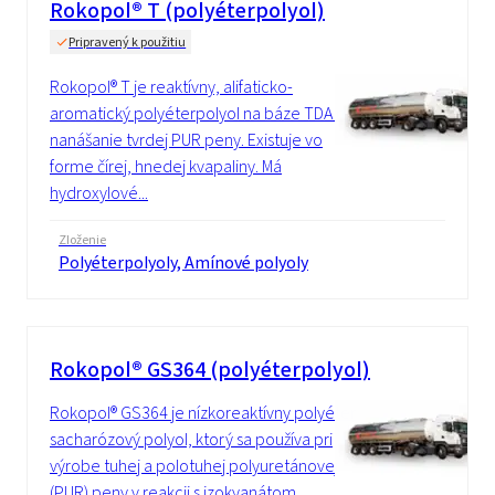
Rokopol® T (polyéterpolyol)
Pripravený k použitiu
Rokopol® T je reaktívny, alifaticko-
aromatický polyéterpolyol na báze TDA na
nanášanie tvrdej PUR peny. Existuje vo
forme čírej, hnedej kvapaliny. Má
hydroxylové...
Zloženie
Polyéterpolyoly, Amínové polyoly
Rokopol® GS364 (polyéterpolyol)
Rokopol® GS364 je nízkoreaktívny polyéter
sacharózový polyol, ktorý sa používa pri
výrobe tuhej a polotuhej polyuretánovej
(PUR) peny v reakcii s izokyanátom.