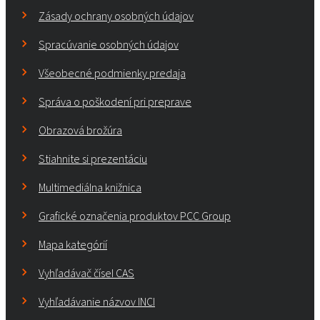
Zásady ochrany osobných údajov
Spracúvanie osobných údajov
Všeobecné podmienky predaja
Správa o poškodení pri preprave
Obrazová brožúra
Stiahnite si prezentáciu
Multimediálna knižnica
Grafické označenia produktov PCC Group
Mapa kategórií
Vyhľadávač čísel CAS
Vyhľadávanie názvov INCI