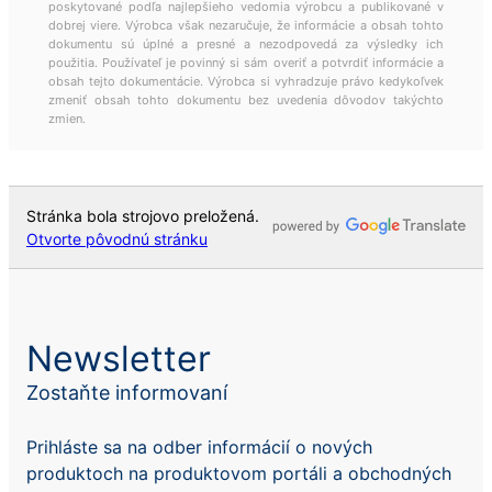
poskytované podľa najlepšieho vedomia výrobcu a publikované v
Rokopol MS5225
dobrej viere. Výrobca však nezaručuje, že informácie a obsah tohto
dokumentu sú úplné a presné a nezodpovedá za výsledky ich
použitia. Používateľ je povinný si sám overiť a potvrdiť informácie a
obsah tejto dokumentácie. Výrobca si vyhradzuje právo kedykoľvek
Rokopol MS5240
zmeniť obsah tohto dokumentu bez uvedenia dôvodov takýchto
zmien.
Rokopol® RF151 (polyéterpolyol)
Stránka bola strojovo preložená.
Otvorte pôvodnú stránku
Rokopol® RF151V
Rokopol® RF152V (polyéterpolyol)
Newsletter
Rokopol® RF2000 (polyéterpolyol)
Zostaňte informovaní
Prihláste sa na odber informácií o nových
Rokopol® RF551 (polyéterpolyol)
produktoch na produktovom portáli a obchodných