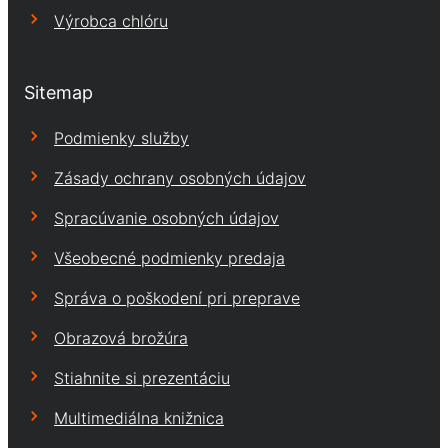
Výrobca chlóru
Sitemap
Podmienky služby
Zásady ochrany osobných údajov
Spracúvanie osobných údajov
Všeobecné podmienky predaja
Správa o poškodení pri preprave
Obrazová brožúra
Stiahnite si prezentáciu
Multimediálna knižnica