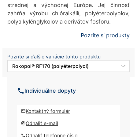
strednej a východnej Európe. Jej činnosť
zahŕňa výrobu chlóralkálií, polyéterpolyolov,
polyalkylénglykolov a derivátov fosforu.
Pozrite si produkty
Pozrite si ďalšie variácie tohto produktu
Rokopol® RF170 (polyéterpolyol)
Dezinfekčný Rokopol Anti Virus X
Individuálne dopyty
Rokopol Anti Virus
Kontaktný formulár
Rokopol® T (polyéterpolyol)
Odhaliť e-mail
Odhaliť telefónne číslo