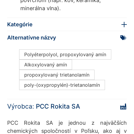
povrchom (napr. kov, keramika,
minerálna vlna).
Kategórie
Alternatívne názvy
Polyéterpolyol, propoxylovaný amín
Alkoxylovaný amín
propoxylovaný trietanolamín
poly-(oxypropylén)-trietanolamín
Výrobca:
PCC Rokita SA
PCC Rokita SA je jednou z najväčších
chemických spoločností v Poľsku, ako aj v