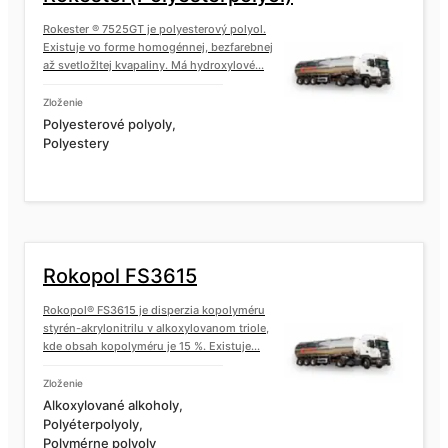
Rokester ® 7525GT je polyesterový polyol.
Existuje vo forme homogénnej, bezfarebnej
Rokopol® M1140 (polyéterpolyol)
až svetložltej kvapaliny. Má hydroxylové...
Zloženie
Polyesterové polyoly,
Rokopol® M1145 (polyéterpolyol)
Polyestery
Rokopol® M1160 (polyéterpolyol)
Rokopol® M1170 (polyéterpolyol)
Rokopol FS3615
Rokopol® FS3615 je disperzia kopolyméru
Rokopol® M1180 (polyéterpolyol)
styrén-akrylonitrilu v alkoxylovanom triole,
kde obsah kopolyméru je 15 %. Existuje...
Zloženie
Rokopol® M5000 (polyéterpolyol)
Alkoxylované alkoholy,
Polyéterpolyoly,
Polymérne polyoly