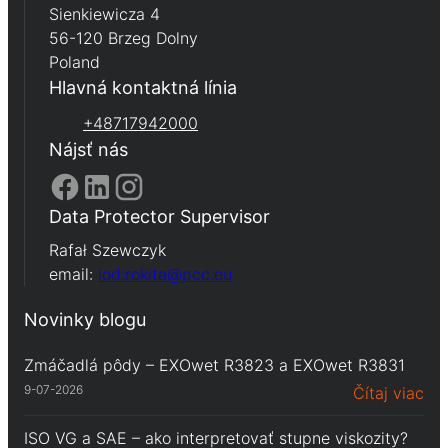
Sienkiewicza 4
56-120 Brzeg Dolny
Poland
Hlavná kontaktná línia
+48717942000
Nájsť nás
Data Protector Supervisor
Rafał Szewczyk
email:
iod.rokita@pcc.eu
Novinky blogu
Zmáčadlá pôdy – EXOwet R3823 a EXOwet R3831
9-07-2026
Čítaj viac
ISO VG a SAE – ako interpretovať stupne viskozity?