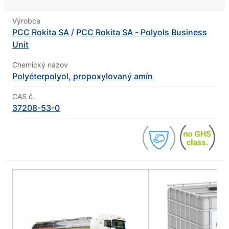
Výrobca
PCC Rokita SA
/
PCC Rokita SA - Polyols Business
Unit
Chemický názov
Polyéterpolyol, propoxylovaný amín
CAS č.
37208-53-0