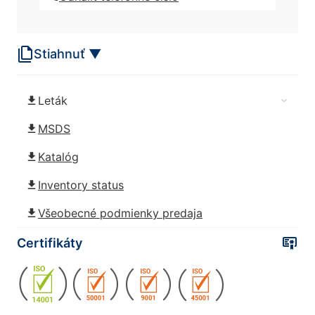
Rokopol® iPol H
Stiahnuť ▼
Rokopol® D1002 (propylénglykol)
Leták
Rokopol® D2002 (polyéterpolyol)
MSDS
Rokopol® D450 (polyéterpolyol)
Katalóg
Inventory status
Rokopol DE2020
Všeobecné podmienky predaja
Certifikáty
Rokopol® DE320 (propylénglykol)
Rokopol® DE4020 (propylénglykol)