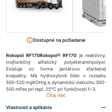
Dostupné na požiadanie
Rokopol RF170Rokopol® RF170
je reaktívny,
trojfunkčný alifatický polyéteramínpolyol.
Existuje vo forme jantárovo sfarbenej
kvapaliny. Má hydroxylové číslo v rozsahu
500-520 mgKOH/g a dynamickú viskozitu 300-
500 mPas pri tepl. 25°C pri funkčnosti f~3.
Čítaj viac
Vlastnosti a aplikácie