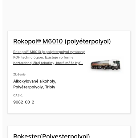
Rokopol® FS3645 (polyéterpolyol)
Rokopol® G1000 (polyéterpolyol)
Rokopol® M6010 (polyéterpolyol)
Rokopol® M6010 je polyéterpolyol vyrábaný
Rokopol® G441 (polyéterpolyol)
KOH technológiou. Existuje vo forme
bezfarebnej čírej tekutiny, ktorá môže byť...
Rokopol® G500 (polyéterpolyol)
Zloženie
Alkoxylované alkoholy,
Polyéterpolyoly, Trioly
Rokopol® G700 (polyéterpolyol)
CAS č.
9082-00-2
Rokopol® GS364 (polyéterpolyol)
Rokester(Polyesterpolyol)
Rokopol® GS484 (polyéterpolyol)