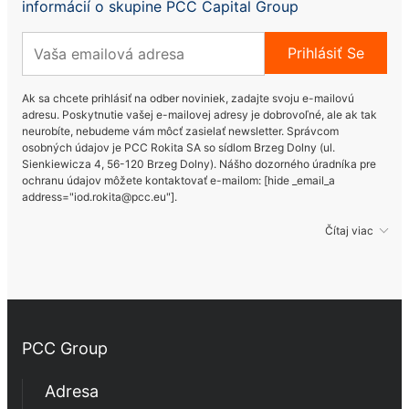
informácií o skupine PCC Capital Group
Rokopol® V700 (polyéterpolyol)
Prihlásiť Se
Rokopol iCan 2432
Ak sa chcete prihlásiť na odber noviniek, zadajte svoju e-mailovú
adresu. Poskytnutie vašej e-mailovej adresy je dobrovoľné, ale ak tak
neurobíte, nebudeme vám môcť zasielať newsletter. Správcom
osobných údajov je PCC Rokita SA so sídlom Brzeg Dolny (ul.
Rokopol® iCan 2770
Sienkiewicza 4, 56-120 Brzeg Dolny). Nášho dozorného úradníka pre
ochranu údajov môžete kontaktovať e-mailom: [hide _email_a
address="iod.rokita@pcc.eu"].
Rokopol® iCan 4100
Čítaj viac
Rokopol® vTec 770 (polyéterpolyol)
Rokopol® vTec 8860 (polyéterpolyol)
PCC Group
Adresa
Rokopol® vTec 8888 (polyéterpolyol)