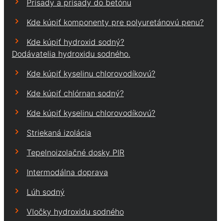
Prísady a prísady do betónu
Kde kúpiť komponenty pre polyuretánovú penu?
Kde kúpiť hydroxid sodný?
Dodávatelia hydroxidu sodného.
Kde kúpiť kyselinu chlorovodíkovú?
Kde kúpiť chlórnan sodný?
Kde kúpiť kyselinu chlorovodíkovú?
Striekaná izolácia
Tepelnoizolačné dosky PIR
Intermodálna doprava
Lúh sodný
Vločky hydroxidu sodného