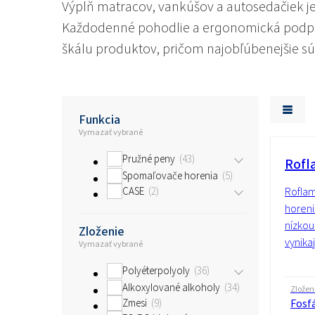
Výplň matracov, vankúšov a autosedačiek je
Každodenné pohodlie a ergonomická podpora
škálu produktov, pričom najobľúbenejšie s
Funkcia
Vymazať vybrané
Pružné peny
43
Rofl
Spomaľovače horenia
5
CASE
2
Rofla
horeni
nízkou
Zloženie
vynika
Vymazať vybrané
Polyéterpolyoly
36
Alkoxylované alkoholy
34
Zložen
Zmesi
9
Fosf