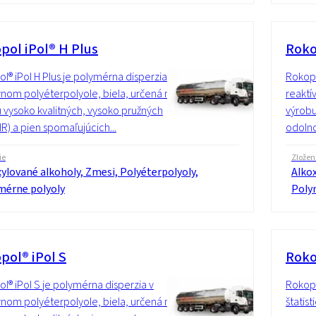
pol iPol® H Plus
Roko
l® iPol H Plus je polymérna disperzia v
Rokopo
vnom polyéterpolyole, biela, určená na
reaktí
 vysoko kvalitných, vysoko pružných
výrobu
HR) a pien spomaľujúcich...
odolno
ie
Zložen
ylované alkoholy, Zmesi, Polyéterpolyoly,
Alkox
mérne polyoly
Poly
pol® iPol S
Roko
l® iPol S je polymérna disperzia v
Rokopo
vnom polyéterpolyole, biela, určená na
štatis