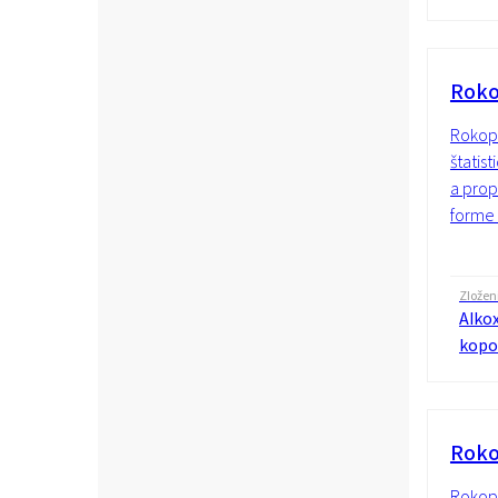
Roko
Rokopo
štatis
a prop
forme 
Zložen
Alko
kopo
Roko
Rokopo