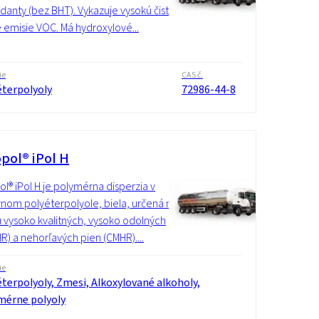
idanty (bez BHT). Vykazuje vysokú čistotu
e emisie VOC. Má hydroxylové...
ie
CAS č.
éterpolyoly
72986-44-8
pol® iPol H
l® iPol H je polymérna disperzia v
vnom polyéterpolyole, biela, určená na
 vysoko kvalitných, vysoko odolných
HR) a nehorľavých pien (CMHR)....
ie
terpolyoly, Zmesi, Alkoxylované alkoholy,
mérne polyoly