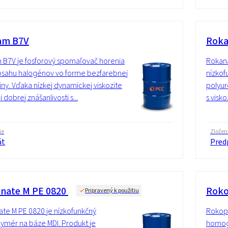
am B7V
Roka
 B7V je fosforový spomaľovač horenia
Rokana
sahu halogénov vo forme bezfarebnej
nízkof
iny. Vďaka nízkej dynamickej viskozite
polyur
 dobrej znášanlivosti s...
s visko
ie
Zložen
át
Predp
nate M PE 0820
Roko
Pripravený k použitiu
te M PE 0820 je nízkofunkčný
Rokopo
ymér na báze MDI. Produkt je
homogé