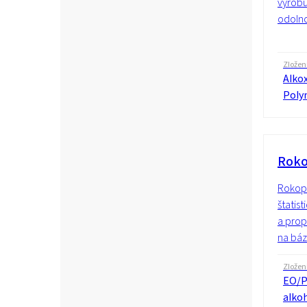
výrobu
odolno
Zložen
Alkox
Poly
Roko
Rokopo
štatis
a prop
na báz
Zložen
EO/P
alko