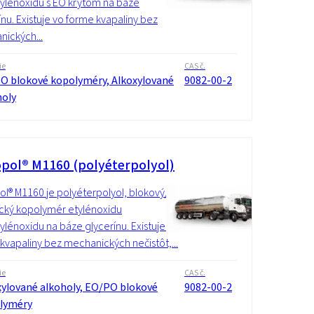
ylénoxidu s EO krytom na báze
ínu. Existuje vo forme kvapaliny bez
ických...
ie
CAS č.
O blokové kopolyméry, Alkoxylované
9082-00-2
holy
pol® M1160 (polyéterpolyol)
l® M1160 je polyéterpolyol, blokový/
tický kopolymér etylénoxidu
ylénoxidu na báze glycerínu. Existuje vo
kvapaliny bez mechanických nečistôt,...
ie
CAS č.
xylované alkoholy, EO/PO blokové
9082-00-2
lyméry