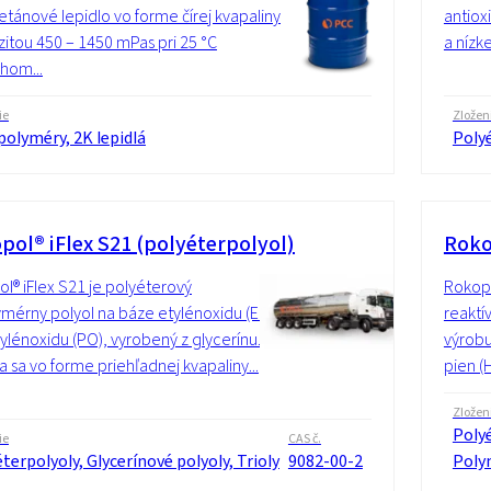
etánové lepidlo vo forme čírej kvapaliny
antiox
ozitou 450 – 1450 mPas pri 25 °C
a nízk
hom...
ie
Zložen
olyméry, 2K lepidlá
Poly
pol® iFlex S21 (polyéterpolyol)
Roko
l® iFlex S21 je polyéterový
Rokopo
mérny polyol na báze etylénoxidu (EO)
reaktí
ylénoxidu (PO), vyrobený z glycerínu.
výrobu
 sa vo forme priehľadnej kvapaliny...
pien (
Zložen
Polyé
ie
CAS č.
terpolyoly, Glycerínové polyoly, Trioly
9082-00-2
Poly