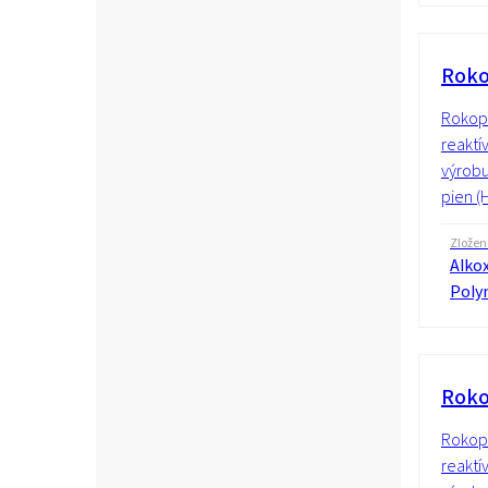
Roko
Rokopo
reaktí
výrobu
pien (
Zložen
Alkox
Poly
Roko
Rokopo
reaktí