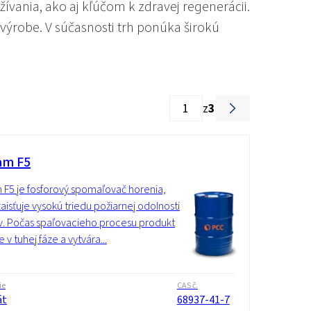
vania, ako aj kľúčom k zdravej regenerácii.
ýrobe. V súčasnosti trh ponúka širokú
z
3
am F5
 F5 je fosforový spomaľovač horenia,
zaisťuje vysokú triedu požiarnej odolnosti
v. Počas spaľovacieho procesu produkt
 v tuhej fáze a vytvára...
ie
CAS č.
át
68937-41-7