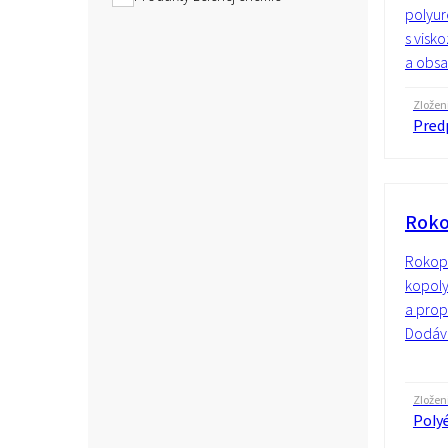
polyur
s visk
a obsa
Zložen
Predp
Roko
Rokopo
kopoly
a prop
Dodáva
Zložen
Polyé