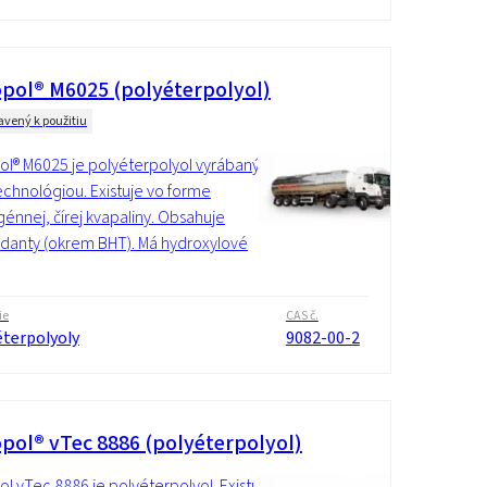
pol® M6025 (polyéterpolyol)
avený k použitiu
l® M6025 je polyéterpolyol vyrábaný
chnológiou. Existuje vo forme
nnej, čírej kvapaliny. Obsahuje
idanty (okrem BHT). Má hydroxylové
ie
CAS č.
éterpolyoly
9082-00-2
pol® vTec 8886 (polyéterpolyol)
l vTec 8886 je polyéterpolyol. Existuje