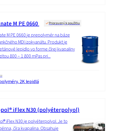
nate M PE 0660
Pripravený k použitiu
te M PE 0660 je prepolymér na báze
unkčného MDI izokyanátu. Produkt je
etánové lepidlo vo forme čírej kvapaliny
zitou 800 – 1 800 mPas pri...
ie
olyméry, 2K lepidlá
pol® iFlex N30 (polyéterpolyol)
l® iFlex N30 je polyéterpolyol. Je to
nna, číra kvapalina. Obsahuje