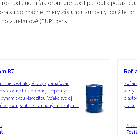
 rozhodujúcim faktorom pre pocit pohodlia počas použí
 sú do značnej miery zásluhou suroviny použitej pri v
ú polyuretánové (PUR) peny.
am B7
Rofl
m B7 je bezhalogénový spomaľovač
Roflam
a vo forme bezfarebnej kvapaliny s
ktorý 
 dynamickou viskozitou. Vďaka svojej
plasto
júcej kompatibilite s mnohými tekutými...
pracuje
ie
Zložen
át
Fosf