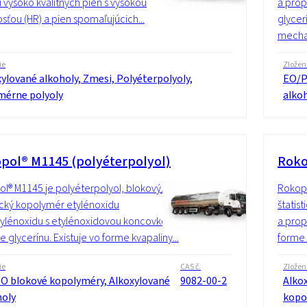
 vysoko kvalitných pien s vysokou
a prop
sťou (HR) a pien spomaľujúcich...
glycer
mechan
ie
Zložen
ylované alkoholy, Zmesi, Polyéterpolyoly,
EO/P
mérne polyoly
alko
pol® M1145 (polyéterpolyol)
Roko
l® M1145 je polyéterpolyol, blokový/
Rokopo
tický kopolymér etylénoxidu
štatis
ylénoxidu s etylénoxidovou koncovkou
a prop
e glycerínu. Existuje vo forme kvapaliny...
forme 
ie
CAS č.
Zložen
O blokové kopolyméry, Alkoxylované
9082-00-2
Alko
holy
kopo