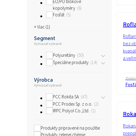
EO/PO blokové
kopolyméry
6
Fosfát
5
Rofl
+ Viac (
1
)
Roflam
Segment
bez ob
Vymazať vybrané
kvapal
Polyuretány
50
a veľmi
Špeciálne produkty
14
Zložen
Výrobca
Fosf
Vymazať vybrané
PCC Rokita SA
47
PCC Prodex Sp. z o.o.
2
IRPC Polyol Co.,Ltd.
1
Roka
Rokana
Produkty pripravené na použitie
prepol
Produkty zelenej chémie