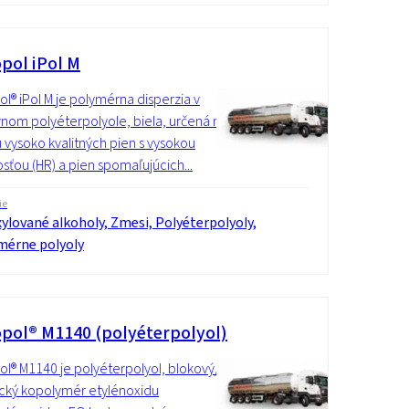
pol iPol M
l® iPol M je polymérna disperzia v
vnom polyéterpolyole, biela, určená na
 vysoko kvalitných pien s vysokou
sťou (HR) a pien spomaľujúcich...
ie
ylované alkoholy, Zmesi, Polyéterpolyoly,
mérne polyoly
pol® M1140 (polyéterpolyol)
l® M1140 je polyéterpolyol, blokový/
tický kopolymér etylénoxidu