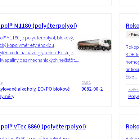
pol® M1180 (polyéterpolyol)
Roko
Pripr
l® M1180 je polyéterpolyol, blokový/
tický kopolymér etylénoxidu
Rokopo
ylénoxidu na báze glycerínu. Existuje vo
KOH te
kvapaliny bez mechanických nečistôt,...
homogé
antiox
číslo...
ie
CAS č.
xylované alkoholy, EO/PO blokové
9082-00-2
Zložen
lyméry
Poly
pol® vTec 8860 (polyéterpolyol)
Roko
l vTec 8860 je polyéterpolyol. Existuje
Rokopo