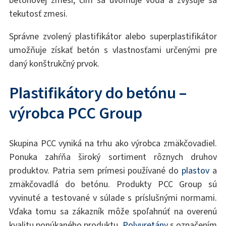
betónovej zmesi, čím sa uvoľňuje voda a zvyšuje sa
tekutosť zmesi.
Správne zvolený plastifikátor alebo superplastifikátor
umožňuje získať betón s vlastnosťami určenými pre
daný konštrukčný prvok.
Plastifikátory do betónu –
výrobca PCC Group
Skupina PCC vyniká na trhu ako výrobca zmäkčovadiel.
Ponuka zahŕňa široký sortiment rôznych druhov
produktov. Patria sem prímesi používané do
plastov
a
zmäkčovadlá do betónu. Produkty PCC Group sú
vyvinuté a testované v súlade s príslušnými normami.
Vďaka tomu sa zákazník môže spoľahnúť na overenú
kvalitu ponúkaného produktu.
Polyuretány
s označením