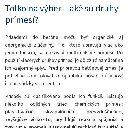
Toľko na výber – aké sú druhy
prímesí?
Prísadami do betónu môžu byť organické aj
anorganické zlúčeniny. Tie, ktoré upravujú viac ako
jednu funkciu, sa nazývajú multifunkčné prímesi. Pri
použití viacerých druhov prímesí je dôležité pamätať na
ich vzájomný vplyv. Pred prípravou betónovej zmesi je
potrebné skontrolovať kompatibilitu prísad a účinnosť
ich prevádzky s cementom.
Prísady sú klasifikované podľa ich funkcií. Existuje
niekoľko odlišných tried chemických prímesí:
plastifikačné, skvapalňujúce, prevzdušňujúce,
zvyšujúce viskozitu, urýchľujú reakciu spájania a
tvrdnutia, spomaľujú (spomalujú rýchlosť tuhnutia) a