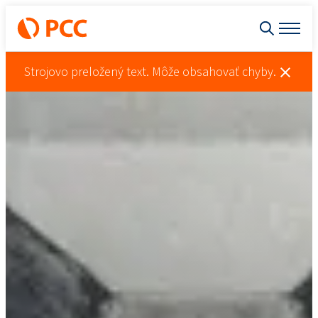
Strojovo preložený text. Môže obsahovať chyby.