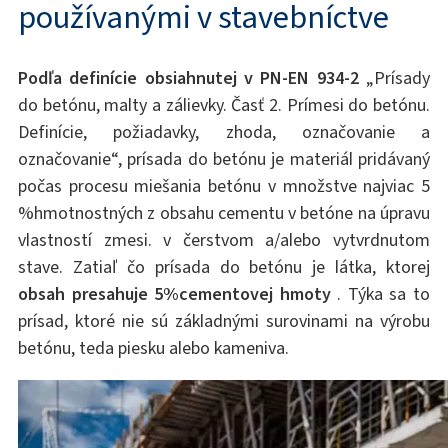
používanými v stavebníctve
Podľa definície obsiahnutej v PN-EN 934-2
„Prísady
do betónu, malty a zálievky. Časť 2. Prímesi do betónu.
Definície, požiadavky, zhoda, označovanie a
označovanie“, prísada do betónu je materiál pridávaný
počas procesu miešania betónu v množstve najviac 5
%hmotnostných z obsahu cementu v betóne na úpravu
vlastností zmesi. v čerstvom a/alebo vytvrdnutom
stave. Zatiaľ čo prísada do betónu je látka, ktorej
obsah presahuje 5%cementovej hmoty
. Týka sa to
prísad, ktoré nie sú základnými surovinami na výrobu
betónu, teda piesku alebo kameniva.