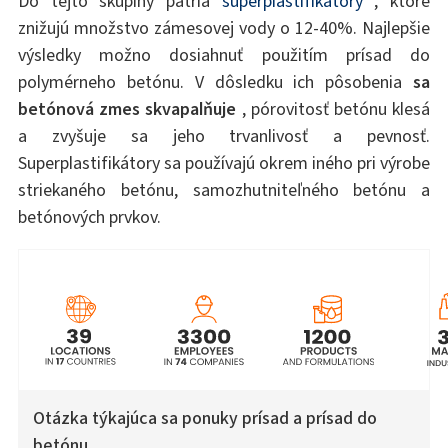
Do tejto skupiny patria
superplastifikátory
, ktoré
znižujú množstvo zámesovej vody o 12-40%. Najlepšie
výsledky možno dosiahnuť použitím prísad do
polymérneho betónu. V dôsledku ich pôsobenia
sa
betónová zmes skvapalňuje
, pórovitosť betónu klesá
a zvyšuje sa jeho trvanlivosť a pevnosť.
Superplastifikátory sa používajú okrem iného pri výrobe
striekaného betónu, samozhutniteľného betónu a
betónových prvkov.
Otázka týkajúca sa ponuky prísad a prísad do
betónu