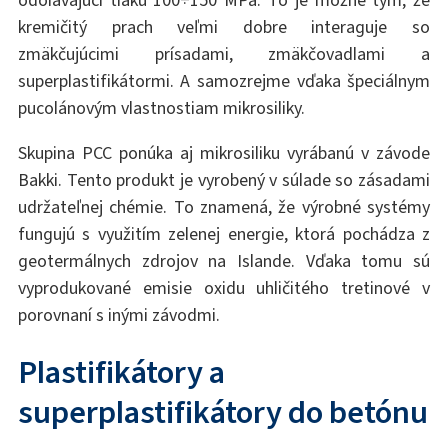
odolávajúci tlaku 100÷150 MPa. To je možné tým, že
kremičitý prach veľmi dobre interaguje so
zmäkčujúcimi prísadami, zmäkčovadlami a
superplastifikátormi. A samozrejme vďaka špeciálnym
pucolánovým vlastnostiam mikrosiliky.
Skupina PCC ponúka aj mikrosiliku vyrábanú v závode
Bakki. Tento produkt je vyrobený v súlade so zásadami
udržateľnej chémie. To znamená, že výrobné systémy
fungujú s využitím zelenej energie, ktorá pochádza z
geotermálnych zdrojov na Islande. Vďaka tomu sú
vyprodukované emisie oxidu uhličitého tretinové v
porovnaní s inými závodmi.
Plastifikátory a
superplastifikátory do betónu