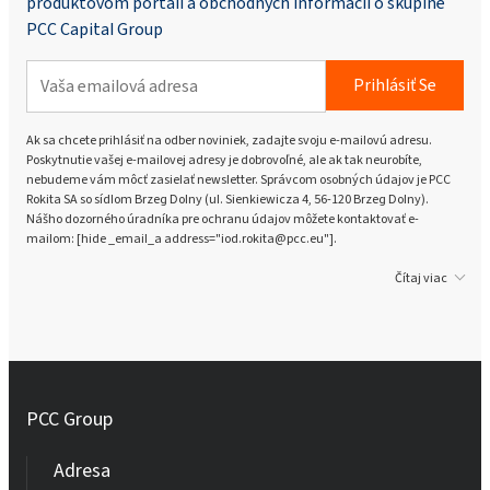
produktovom portáli a obchodných informácií o skupine
PCC Capital Group
Prihlásiť Se
Ak sa chcete prihlásiť na odber noviniek, zadajte svoju e-mailovú adresu.
Poskytnutie vašej e-mailovej adresy je dobrovoľné, ale ak tak neurobíte,
nebudeme vám môcť zasielať newsletter. Správcom osobných údajov je PCC
Rokita SA so sídlom Brzeg Dolny (ul. Sienkiewicza 4, 56-120 Brzeg Dolny).
Nášho dozorného úradníka pre ochranu údajov môžete kontaktovať e-
mailom: [hide _email_a address="iod.rokita@pcc.eu"].
Čítaj viac
PCC Group
Adresa