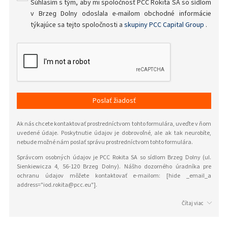
Súhlasím s tým, aby mi spoločnosť PCC Rokita SA so sídlom
v Brzeg Dolny odoslala e-mailom obchodné informácie
týkajúce sa tejto spoločnosti a
skupiny PCC Capital Group
.
Poslať žiadosť
Ak nás chcete kontaktovať prostredníctvom tohto formulára, uveďte v ňom
uvedené údaje. Poskytnutie údajov je dobrovoľné, ale ak tak neurobíte,
nebude možné nám poslať správu prostredníctvom tohto formulára.
Správcom osobných údajov je PCC Rokita SA so sídlom Brzeg Dolny (ul.
Sienkiewicza 4, 56-120 Brzeg Dolny). Nášho dozorného úradníka pre
ochranu údajov môžete kontaktovať e-mailom: [hide _email_a
address="iod.rokita@pcc.eu"].
Čítaj viac