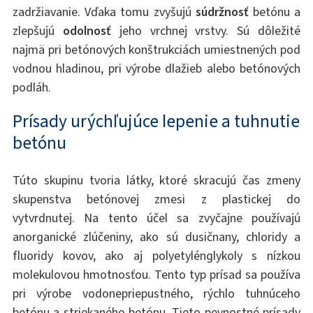
zadržiavanie. Vďaka tomu zvyšujú
súdržnosť
betónu a
zlepšujú
odolnosť
jeho vrchnej vrstvy. Sú dôležité
najmä pri betónových konštrukciách umiestnených pod
vodnou hladinou, pri výrobe dlažieb alebo betónových
podláh.
Prísady urýchľujúce lepenie a tuhnutie
betónu
Túto skupinu tvoria látky, ktoré skracujú čas zmeny
skupenstva betónovej zmesi z plastickej do
vytvrdnutej. Na tento účel sa zvyčajne používajú
anorganické zlúčeniny, ako sú dusičnany, chloridy a
fluoridy kovov, ako aj polyetylénglykoly s nízkou
molekulovou hmotnosťou. Tento typ prísad sa používa
pri výrobe vodonepriepustného, rýchlo tuhnúceho
betónu a striekaného betónu. Tieto pevnostné prísady