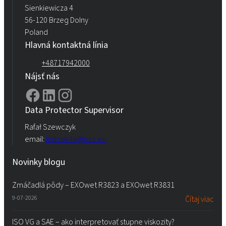
Sienkiewicza 4
56-120 Brzeg Dolny
Poland
Hlavná kontaktná línia
+48717942000
Nájsť nás
Data Protector Supervisor
Rafał Szewczyk
email:
iod.rokita@pcc.eu
Novinky blogu
Zmáčadlá pôdy – EXOwet R3823 a EXOwet R3831
9-07-2026
Čítaj viac
ISO VG a SAE – ako interpretovať stupne viskozity?