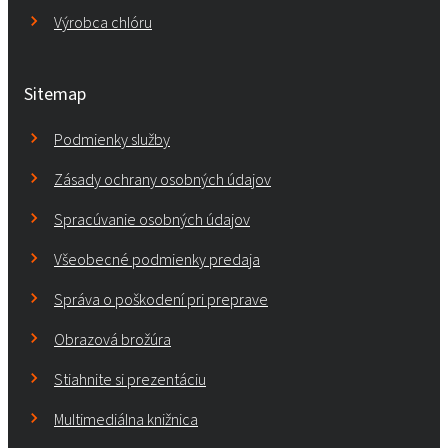
Výrobca chlóru
Sitemap
Podmienky služby
Zásady ochrany osobných údajov
Spracúvanie osobných údajov
Všeobecné podmienky predaja
Správa o poškodení pri preprave
Obrazová brožúra
Stiahnite si prezentáciu
Multimediálna knižnica