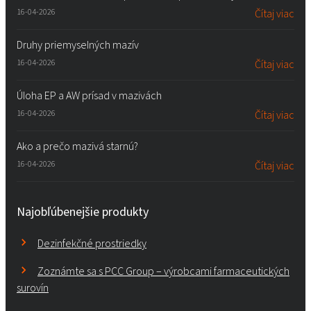
16-04-2026
Čítaj viac
Druhy priemyselných mazív
16-04-2026
Čítaj viac
Úloha EP a AW prísad v mazivách
16-04-2026
Čítaj viac
Ako a prečo mazivá starnú?
16-04-2026
Čítaj viac
Najobľúbenejšie produkty
Dezinfekčné prostriedky
Zoznámte sa s PCC Group – výrobcami farmaceutických
surovín