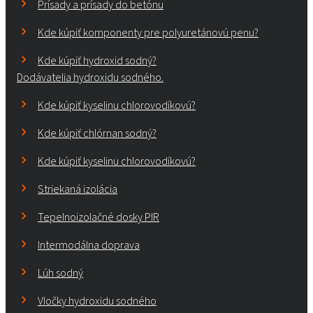
Prísady a prísady do betónu
Kde kúpiť komponenty pre polyuretánovú penu?
Kde kúpiť hydroxid sodný?
Dodávatelia hydroxidu sodného.
Kde kúpiť kyselinu chlorovodíkovú?
Kde kúpiť chlórnan sodný?
Kde kúpiť kyselinu chlorovodíkovú?
Striekaná izolácia
Tepelnoizolačné dosky PIR
Intermodálna doprava
Lúh sodný
Vločky hydroxidu sodného