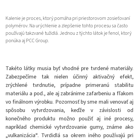
Kalenie je proces, ktorý pomáha pri priestorovom zosieťovaní
polymérov. Na urýchlenie a zlepšenie tohto procesu sa často
používajú takzvané tužidlá. Jednou z týchto látok je fenol, ktorý
ponúka aj PCC Group.
Takéto látky musia byť vhodné pre tvrdené materiály.
Zabezpečíme tak nielen účinný aktivačný efekt,
zrýchlené tvrdnutie, prípadne primeranú stabilitu
materiálu a pod., ale aj zabránime zafarbeniu a fľakom
vo finálnom výrobku. Pozornosť by sme mali venovať aj
spôsobu vytvrdzovania, keďže v závislosti od
konečného produktu možno použiť aj iné procesy,
napríklad chemické vytvrdzovanie gumy, známe ako
„vulkanizácia“. Tvrdidlá sa okrem iného používajú pri