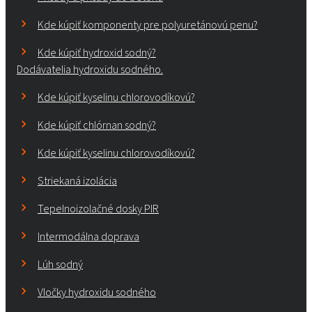
Kde kúpiť komponenty pre polyuretánovú penu?
Kde kúpiť hydroxid sodný?
Dodávatelia hydroxidu sodného.
Kde kúpiť kyselinu chlorovodíkovú?
Kde kúpiť chlórnan sodný?
Kde kúpiť kyselinu chlorovodíkovú?
Striekaná izolácia
Tepelnoizolačné dosky PIR
Intermodálna doprava
Lúh sodný
Vločky hydroxidu sodného