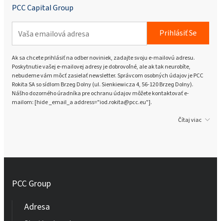
PCC Capital Group
Prihlásiť Se
Ak sa chcete prihlásiť na odber noviniek, zadajte svoju e-mailovú adresu.
Poskytnutie vašej e-mailovej adresy je dobrovoľné, ale ak tak neurobíte,
nebudeme vám môcť zasielať newsletter. Správcom osobných údajov je PCC
Rokita SA so sídlom Brzeg Dolny (ul. Sienkiewicza 4, 56-120 Brzeg Dolny).
Nášho dozorného úradníka pre ochranu údajov môžete kontaktovať e-
mailom: [hide _email_a address="iod.rokita@pcc.eu"].
Čítaj viac
PCC Group
Adresa