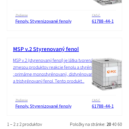
Zloženie
CAS č.
Fenoly, Styrenizované fenoly
61788-44-1
MSP v.2 Styrenovaný fenol
MSP v.2 (styrenovaný fenol) je látka tvorená
zmesou produktov reakcie fenolu a styrénu
: primárne monostyrénovaný, distyrénovaný
a tristyrénovaný fenol. Tento produkt...
Zloženie
CAS č.
Fenoly, Styrenizované fenoly
61788-44-1
1 – 2 z 2 produktov
Položky na stránke:
20
40
60