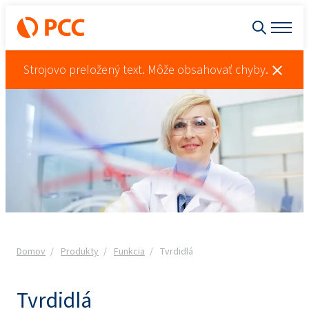
Strojovo preložený text. Môže obsahovať chyby.
Domov
Produkty
Funkcia
Tvrdidlá
Tvrdidlá