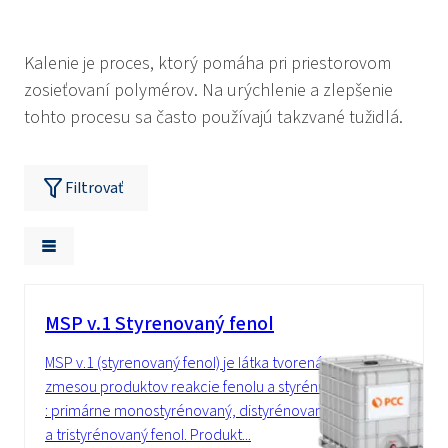
Kalenie je proces, ktorý pomáha pri priestorovom
zosieťovaní polymérov. Na urýchlenie a zlepšenie
tohto procesu sa často používajú takzvané tužidlá.
Filtrovať
MSP v.1 Styrenovaný fenol
MSP v.1 (styrenovaný fenol) je látka tvorená
zmesou produktov reakcie fenolu a styrénu
: primárne monostyrénovaný, distyrénovaný
a tristyrénovaný fenol. Produkt...