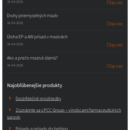
16-04-2026
Čítaj viac
Druhy priemyselných mazív
16-04-2026
Čítaj viac
Úloha EP a AW prísad v mazivách
16-04-2026
Čítaj viac
Ako a prečo mazivá starnú?
16-04-2026
Čítaj viac
Najobľúbenejšie produkty
Dezinfekčné prostriedky
Zoznámte sa s PCC Group – výrobcami farmaceutických
surovín
Prísady a prísady do betónu