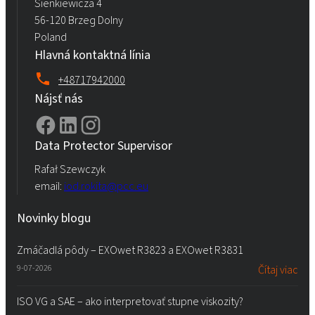
Sienkiewicza 4
56-120 Brzeg Dolny
Poland
Hlavná kontaktná línia
+48717942000
Nájsť nás
Data Protector Supervisor
Rafał Szewczyk
email:
iod.rokita@pcc.eu
Novinky blogu
Zmáčadlá pôdy – EXOwet R3823 a EXOwet R3831
9-07-2026
Čítaj viac
ISO VG a SAE – ako interpretovať stupne viskozity?