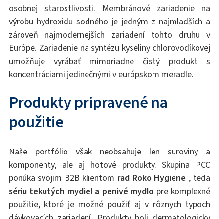
osobnej starostlivosti. Membránové zariadenie na
výrobu hydroxidu sodného je jedným z najmladších a
zároveň najmodernejších zariadení tohto druhu v
Európe. Zariadenie na syntézu kyseliny chlorovodíkovej
umožňuje vyrábať mimoriadne čistý produkt s
koncentráciami jedinečnými v európskom meradle.
Produkty pripravené na
použitie
Naše portfólio však neobsahuje len suroviny a
komponenty, ale aj hotové produkty. Skupina PCC
ponúka svojim B2B klientom
rad Roko Hygiene
, teda
sériu tekutých mydiel a penivé mydlo
pre komplexné
použitie, ktoré je možné použiť aj v rôznych typoch
dávkovacích zariadení. Produkty boli dermatologicky