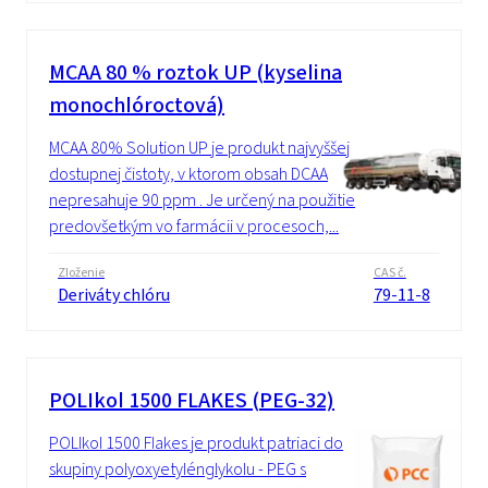
MCAA 80 % roztok UP (kyselina
monochlóroctová)
MCAA 80% Solution UP je produkt najvyššej
dostupnej čistoty, v ktorom obsah DCAA
nepresahuje 90 ppm . Je určený na použitie
predovšetkým vo farmácii v procesoch,...
Zloženie
CAS č.
Deriváty chlóru
79-11-8
POLIkol 1500 FLAKES (PEG-32)
POLIkol 1500 Flakes je produkt patriaci do
skupiny polyoxyetylénglykolu - PEG s