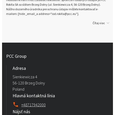
Rokita SA so sídlom Brzeg Dolny (ul. Sienkiewicza 4, 56-120 Brzeg Dolny).
Nášho dozorného úradníka pre ochranu údajov môžete kontaktovať e-
mailom: [hide _email_a address="iod.rokita@pcc.eu"].
Čítaj viac
PCC Group
Adresa
Sienkiewicza 4
56-120 Brzeg Dolny
Poland
Hlavná kontaktná línia
+48717942000
Nájsť nás