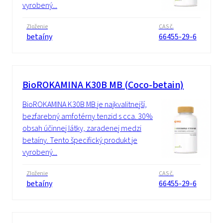
vyrobený...
Zloženie
CAS č.
betaíny
66455-29-6
BioROKAMINA K30B MB (Coco-betain)
BioROKAMINA K30B MB je najkvalitnejší,
bezfarebný amfotérny tenzid s cca. 30%
obsah účinnej látky, zaradenej medzi
betaíny. Tento špecifický produkt je
vyrobený...
Zloženie
CAS č.
betaíny
66455-29-6