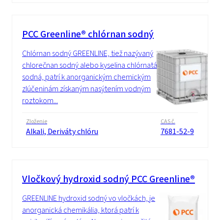
PCC Greenline® chlórnan sodný
Chlórnan sodný GREENLINE, tiež nazývaný
chlorečnan sodný alebo kyselina chlórnatá
sodná, patrí k anorganickým chemickým
zlúčeninám získaným nasýtením vodným
roztokom...
Zloženie
CAS č.
Alkali, Deriváty chlóru
7681-52-9
Vločkový hydroxid sodný PCC Greenline®
GREENLINE hydroxid sodný vo vločkách, je
anorganická chemikália, ktorá patrí k