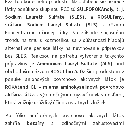
kvalitou konečného produktu. Najobľúbenejšie peniace
látky ponúkané skupinou PCC sú
SULFOROKAnoly, t. j.
Sodium Laureth Sulfate (SLES),
a
ROSULfany,
vrátane Sodium Lauryl Sulfate (SLS)
s rôznou
koncentráciou účinnej látky. Na základe súčasného
trendu na trhu s kozmetikou sa v súčasnosti hľadajú
alternatívne peniace látky na navrhovanie prípravkov
bez SLES. Reakciou na potrebu vytvorenia takýchto
prípravkov je
Ammonium Lauryl Sulfate (ALS)
pod
obchodným názvom
ROSULfan A.
Ďalším produktom v
ponuke aniónových povrchovo aktívnych látok je
ROKAtend GL – mierna aminokyselinová povrchovo
aktívna látka
s výnimočnými umývacími vlastnosťami,
ktorá znižuje dráždivý účinok ostatných zložiek.
Portfólio amfotérnych povrchovo aktívnych látok
zahŕňa
betaíny
s jedinečnými zahusťovacími