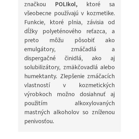
značkou
POLIkol,
ktoré sa
všeobecne používajú v kozmetike.
Funkcie, ktoré plnia, závisia od
dĺžky polyeténového reťazca, a
preto môžu pôsobiť ako
emulgátory, zmáčadlá a
dispergačné činidlá, ako aj
solubilizátory, zmäkčovadlá alebo
humektanty. Zlepšenie zmáčacích
vlastností v kozmetických
výrobkoch možno dosiahnuť aj
použitím alkoxylovaných
mastných alkoholov so zníženou
penivosťou.