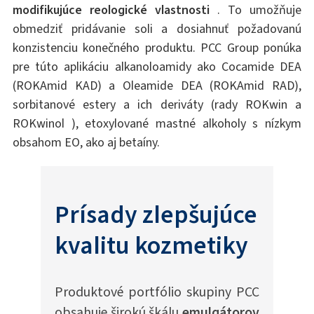
modifikujúce reologické vlastnosti
. To umožňuje
obmedziť pridávanie soli a dosiahnuť požadovanú
konzistenciu konečného produktu. PCC Group ponúka
pre túto aplikáciu alkanoloamidy ako Cocamide DEA
(ROKAmid KAD) a Oleamide DEA (ROKAmid RAD),
sorbitanové estery a ich deriváty (rady ROKwin a
ROKwinol ), etoxylované mastné alkoholy s nízkym
obsahom EO, ako aj betaíny.
Prísady zlepšujúce
kvalitu kozmetiky
Produktové portfólio skupiny PCC
obsahuje širokú škálu
emulgátorov