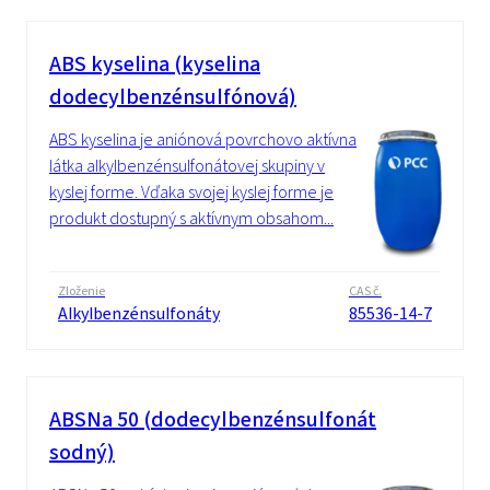
ABS kyselina (kyselina
dodecylbenzénsulfónová)
ABS kyselina je aniónová povrchovo aktívna
látka alkylbenzénsulfonátovej skupiny v
kyslej forme. Vďaka svojej kyslej forme je
produkt dostupný s aktívnym obsahom...
Zloženie
CAS č.
Alkylbenzénsulfonáty
85536-14-7
ABSNa 50 (dodecylbenzénsulfonát
sodný)