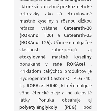
, ktoré sú potrebné pre kozmetické
prípravky, ako sú etoxylované
mastné kyseliny s rôznou dĺžkou
reťazca vrátane
Ceteareth-20
(ROKAnol T20)
a
Ceteareth-25
(ROKAnol T25).
Účinné emulgačné
vlastnosti zabezpečujú aj
etoxylované mastné kyseliny
ponúkané v
rade ROKAcet
.
Príkladom takýchto produktov je
Hydrogenated Castor Oil PEG -40,
t. j.
ROKAcet HR40
, ktorý emulguje
vône, éterické oleje a iné olejovité
látky. Ponuka obsahuje aj
polyetylénglykoly (PEG)
pod