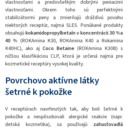
vlastnosťami a predovšetkým dobrými peniacimi
vlastnosťami. Okrem toho sú perfektnými
stabilizátormi peny a zmierňujú dráždivú povahu
niektorých receptúr, najmä SLES. Ponúkané produkty
obsahujú
kokamidopropylbetaín v koncentrácii 30 %a
40 %
(ROKAmina K30, ROKAmina K40 a Rokamina
K40HC), ako aj
Coco Betaine
(ROKAmina K30B) s
nižšou klasifikáciou CLP, ktorá je určená najmä pre
kozmetické receptúry vysokej kvality.
Povrchovo aktívne látky
šetrné k pokožke
V receptúrach navrhnutých tak, aby boli šetrné k
pokožke a nespôsobovali alergické reakcie (napr.
detská kozmetika), sa používajú
zahusťovadlá