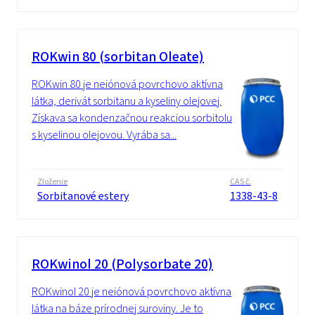
ROKwin 80 (sorbitan Oleate)
ROKwin 80 je neiónová povrchovo aktívna
látka, derivát sorbitanu a kyseliny olejovej.
Získava sa kondenzačnou reakciou sorbitolu
s kyselinou olejovou. Vyrába sa...
Zloženie
CAS č.
Sorbitanové estery
1338-43-8
ROKwinol 20 (Polysorbate 20)
ROKwinol 20 je neiónová povrchovo aktívna
látka na báze prírodnej suroviny. Je to