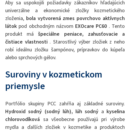
Aby sa uspokojili požiadavky zákazníkov hľadajúcich
univerzálne a ekonomické zložky kozmetického
zloženia,
bola vytvorená zmes povrchovo aktívnych
látok
pod obchodným názvom
EXOcare PC60
. Tento
produkt má
špeciálne peniace, zahusťovacie a
čistiace vlastnosti
. Starostlivý výber zložiek z neho
robí ideálnu zložku šampónov, prípravkov do kúpeľa
alebo sprchových gélov.
Suroviny v kozmetickom
priemysle
Portfólio skupiny PCC zahŕňa aj základné suroviny.
Hydroxid sodný (sodný lúh),
lúh sodný
a
kyselina
chlorovodíková
sa všeobecne používajú pri výrobe
mydla a ďalších zložiek v kozmetike a produktoch