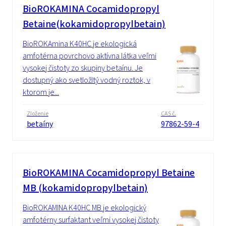
BioROKAMINA Cocamidopropyl
Betaine(kokamidopropylbetain)
BioROKAmina K40HC je ekologická
amfotérna povrchovo aktívna látka veľmi
vysokej čistoty zo skupiny betaínu. Je
dostupný ako svetložltý vodný roztok, v
ktorom je...
Zloženie
CAS č.
betaíny
97862-59-4
BioROKAMINA Cocamidopropyl Betaine
MB (kokamidopropylbetain)
BioROKAMINA K40HC MB je ekologický
amfotérny surfaktant veľmi vysokej čistoty