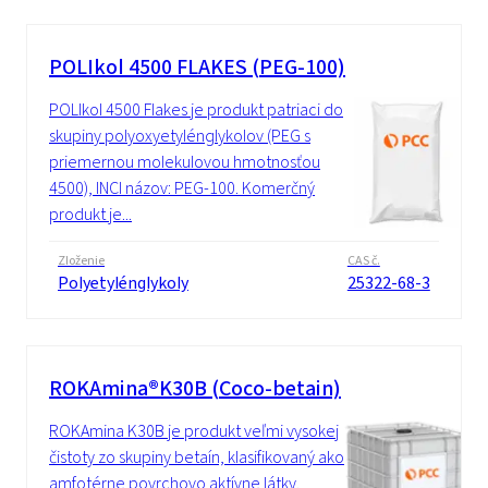
POLIkol 4500 FLAKES (PEG-100)
POLIkol 4500 Flakes je produkt patriaci do
skupiny polyoxyetylénglykolov (PEG s
priemernou molekulovou hmotnosťou
4500), INCI názov: PEG-100. Komerčný
produkt je...
Zloženie
CAS č.
Polyetylénglykoly
25322-68-3
ROKAmina®K30B (Coco-betain)
ROKAmina K30B je produkt veľmi vysokej
čistoty zo skupiny betaín, klasifikovaný ako
amfotérne povrchovo aktívne látky.