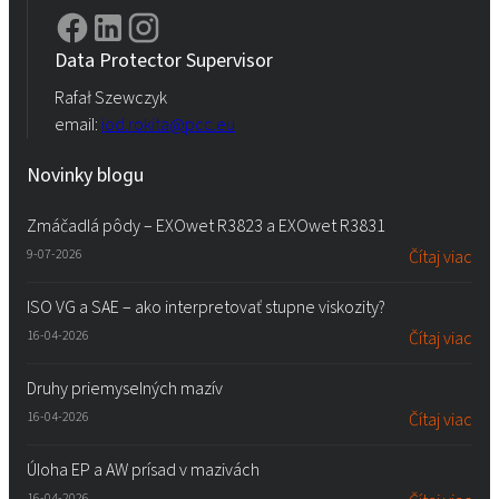
Data Protector Supervisor
Rafał Szewczyk
email:
iod.rokita@pcc.eu
Novinky blogu
Zmáčadlá pôdy – EXOwet R3823 a EXOwet R3831
9-07-2026
Čítaj viac
ISO VG a SAE – ako interpretovať stupne viskozity?
16-04-2026
Čítaj viac
Druhy priemyselných mazív
16-04-2026
Čítaj viac
Úloha EP a AW prísad v mazivách
16-04-2026