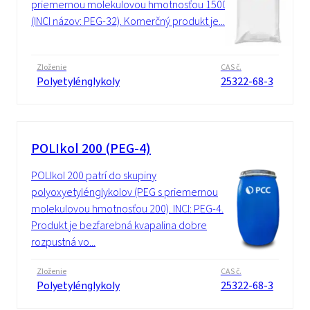
priemernou molekulovou hmotnosťou 1500
(INCI názov: PEG-32). Komerčný produkt je...
Zloženie
CAS č.
Polyetylénglykoly
25322-68-3
POLIkol 200 (PEG-4)
POLIkol 200 patrí do skupiny
polyoxyetylénglykolov (PEG s priemernou
molekulovou hmotnosťou 200). INCI: PEG-4.
Produkt je bezfarebná kvapalina dobre
rozpustná vo...
Zloženie
CAS č.
Polyetylénglykoly
25322-68-3