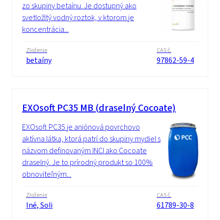
zo skupiny betaínu. Je dostupný ako
svetložltý vodný roztok, v ktorom je
koncentrácia...
Zloženie
CAS č.
betaíny
97862-59-4
EXOsoft PC35 MB (draselný Cocoate)
EXOsoft PC35 je aniónová povrchovo
aktívna látka, ktorá patrí do skupiny mydiel s
názvom definovaným INCI ako Cocoate
draselný. Je to prírodný produkt so 100%
obnoviteľným...
Zloženie
CAS č.
Iné, Soli
61789-30-8