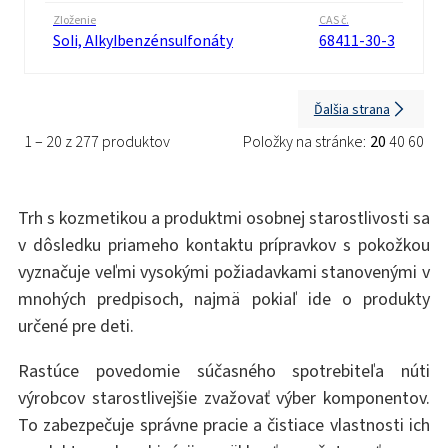
Zloženie
CAS č.
Soli, Alkylbenzénsulfonáty
68411-30-3
Ďalšia strana
1 – 20 z 277 produktov
Položky na stránke:
20
40
60
Trh s kozmetikou a produktmi osobnej starostlivosti sa
v dôsledku priameho kontaktu prípravkov s pokožkou
vyznačuje veľmi vysokými požiadavkami stanovenými v
mnohých predpisoch, najmä pokiaľ ide o produkty
určené pre deti.
Rastúce povedomie súčasného spotrebiteľa núti
výrobcov starostlivejšie zvažovať výber komponentov.
To zabezpečuje správne pracie a čistiace vlastnosti ich