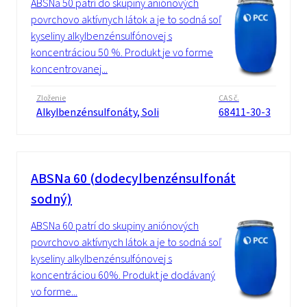
ABSNa 50 patrí do skupiny aniónových
povrchovo aktívnych látok a je to sodná soľ
kyseliny alkylbenzénsulfónovej s
koncentráciou 50 %. Produkt je vo forme
koncentrovanej...
Zloženie
CAS č.
Alkylbenzénsulfonáty, Soli
68411-30-3
ABSNa 60 (dodecylbenzénsulfonát
sodný)
ABSNa 60 patrí do skupiny aniónových
povrchovo aktívnych látok a je to sodná soľ
kyseliny alkylbenzénsulfónovej s
koncentráciou 60%. Produkt je dodávaný
vo forme...