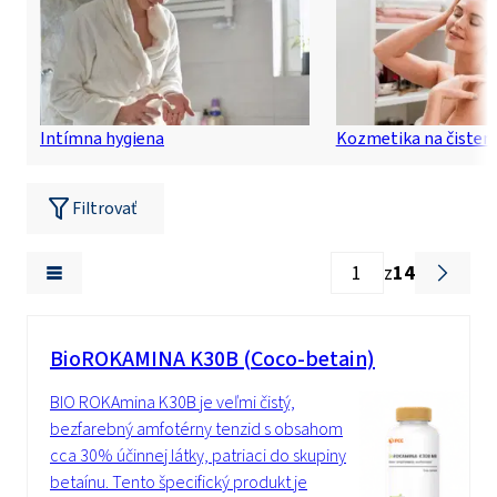
Intímna hygiena
Kozmetika na čisteni
Filtrovať
z
14
BioROKAMINA K30B (Coco-betain)
BIO ROKAmina K30B je veľmi čistý,
bezfarebný amfotérny tenzid s obsahom
cca 30% účinnej látky, patriaci do skupiny
betaínu. Tento špecifický produkt je