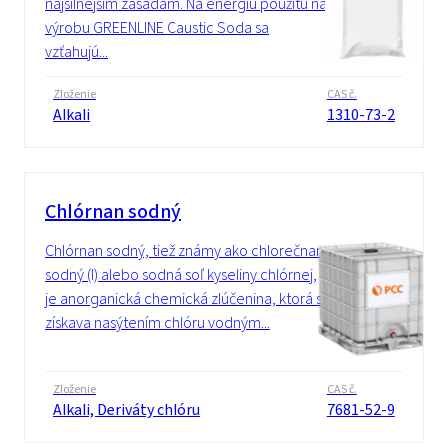
najsilnejším zásadám. Na energiu použitú na
výrobu GREENLINE Caustic Soda sa
vzťahujú...
Zloženie
CAS č.
Alkali
1310-73-2
Chlórnan sodný
Chlórnan sodný, tiež známy ako chlorečnan
sodný (I) alebo sodná soľ kyseliny chlórnej,
je anorganická chemická zlúčenina, ktorá sa
získava nasýtením chlóru vodným...
Zloženie
CAS č.
Alkali, Deriváty chlóru
7681-52-9