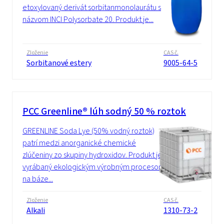
etoxylovaný derivát sorbitanmonolaurátu s
názvom INCI Polysorbate 20. Produkt je...
Zloženie
CAS č.
Sorbitanové estery
9005-64-5
PCC Greenline® lúh sodný 50 % roztok
GREENLINE Soda Lye (50% vodný roztok)
patrí medzi anorganické chemické
zlúčeniny zo skupiny hydroxidov. Produkt je
vyrábaný ekologickým výrobným procesom
na báze...
Zloženie
CAS č.
Alkali
1310-73-2