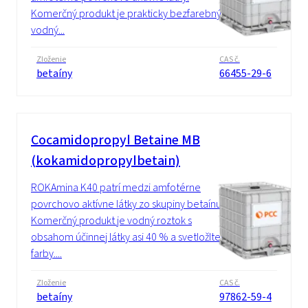
Komerčný produkt je prakticky bezfarebný
vodný...
Zloženie
CAS č.
betaíny
66455-29-6
Cocamidopropyl Betaine MB
(kokamidopropylbetain)
ROKAmina K40 patrí medzi amfotérne
povrchovo aktívne látky zo skupiny betaínu.
Komerčný produkt je vodný roztok s
obsahom účinnej látky asi 40 % a svetložltej
farby....
Zloženie
CAS č.
betaíny
97862-59-4