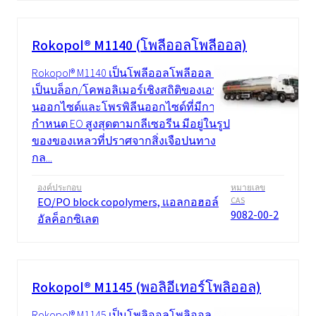
Rokopol® M1140 (โพลีออลโพลีออล)
Rokopol® M1140 เป็นโพลีออลโพลีออล ซึ่ง
เป็นบล็อก/โคพอลิเมอร์เชิงสถิติของเอทิลี
นออกไซด์และโพรพิลีนออกไซด์ที่มีการ
กำหนด EO สูงสุดตามกลีเซอรีน มีอยู่ในรูป
ของของเหลวที่ปราศจากสิ่งเจือปนทาง
กล...
องค์ประกอบ
หมายเลข
EO/PO block copolymers, แอลกอฮอล์
CAS
9082-00-2
อัลค็อกซิเลต
Rokopol® M1145 (พอลิอีเทอร์โพลิออล)
Rokopol® M1145 เป็นโพลิออลโพลิออล ซึ่ง