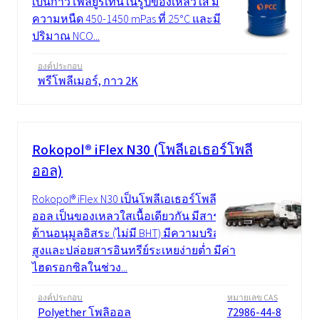
เป็นกาวโพลียูรีเทนในรูปของเหลวใส มี
ความหนืด 450-1450 mPas ที่ 25°C และมี
ปริมาณ NCO...
องค์ประกอบ
พรีโพลีเมอร์, กาว 2K
Rokopol® iFlex N30 (โพลีเอเธอร์โพลี
ออล)
Rokopol® iFlex N30 เป็นโพลีเอเธอร์โพลี
ออล เป็นของเหลวใสเนื้อเดียวกัน มีสาร
ต้านอนุมูลอิสระ (ไม่มี BHT) มีความบริสุทธิ์
สูงและปล่อยสารอินทรีย์ระเหยง่ายต่ำ มีค่า
ไฮดรอกซิลในช่วง...
องค์ประกอบ
หมายเลข CAS
Polyether โพลิออล
72986-44-8