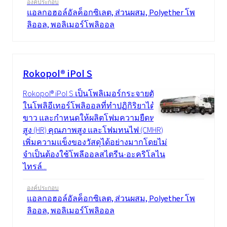
องค์ประกอบ
แอลกอฮอล์อัลค็อกซิเลต, ส่วนผสม, Polyether โพ
ลิออล, พอลิเมอร์โพลิออล
Rokopol® iPol S
Rokopol® iPol S เป็นโพลิเมอร์กระจายตัว
ในโพลิอีเทอร์โพลิออลที่ทำปฏิกิริยาได้ สี
ขาว และกำหนดให้ผลิตโฟมความยืดหยุ่น
สูง (HR) คุณภาพสูง และโฟมทนไฟ (CMHR)
เพิ่มความแข็งของวัสดุได้อย่างมากโดยไม่
จำเป็นต้องใช้โพลีออลสไตรีน-อะคริโลไน
ไทรล์...
องค์ประกอบ
แอลกอฮอล์อัลค็อกซิเลต, ส่วนผสม, Polyether โพ
ลิออล, พอลิเมอร์โพลิออล