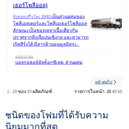
เธอร์โพลีออล)
Rokopol® vTec 8940 เป็นส่วนผสมของ
โพลีเอสเตอร์และโพลีเอเธอร์โพลีออล มี
ลักษณะเป็นของเหลวเนื้อเดียวกัน
ปราศจากสิ่งเจือปนเชิงกล และสามารถ
เกิดสีรุ้งได้ มีสารต้านอนุมูลอิสระ...
องค์ประกอบ
แอลกอฮอล์อัลค็อกซิเลต, ส่วนผสม
หน้าต่อไป
1 - 20 ของ 50 ผลิตภัณฑ์
รายการในหน้า:
20
40
60
ชนิดของโฟมที่ได้รับความ
นิยมมากที่สุด