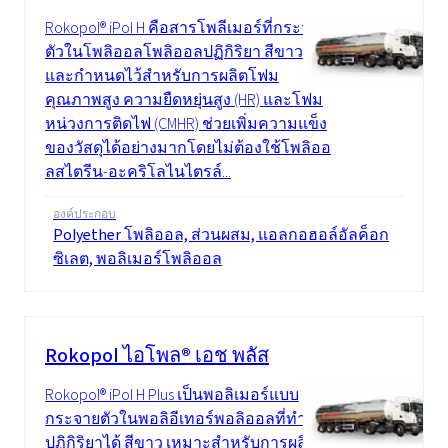
Rokopol® iPol H คือสารโพลีเมอร์ที่กระจาย
ตัวในโพลิออลโพลิออลปฏิกิริยา สีขาว
และกำหนดไว้สำหรับการผลิตโฟม
คุณภาพสูง ความยืดหยุ่นสูง (HR) และโฟม
หน่วงการติดไฟ (CMHR) ช่วยเพิ่มความแข็ง
ของวัสดุได้อย่างมากโดยไม่ต้องใช้โพลิออ
ลสไตรีน-อะคริโลไนไตรล์...
องค์ประกอบ
Polyether โพลิออล, ส่วนผสม, แอลกอฮอล์อัลค็อก
ซิเลต, พอลิเมอร์โพลิออล
Rokopol ไอโพล® เอช พลัส
Rokopol® iPol H Plus เป็นพอลิเมอร์แบบ
กระจายตัวในพอลิอีเทอร์พอลิออลที่ทำ
ปฏิกิริยาได้ สีขาว เหมาะสำหรับการผลิต