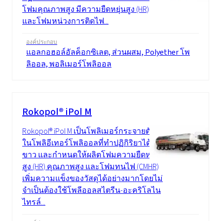
โฟมคุณภาพสูง มีความยืดหยุ่นสูง (HR)
และโฟมหน่วงการติดไฟ...
องค์ประกอบ
แอลกอฮอล์อัลค็อกซิเลต, ส่วนผสม, Polyether โพ
ลิออล, พอลิเมอร์โพลิออล
Rokopol® iPol M
Rokopol® iPol M เป็นโพลิเมอร์กระจายตัว
ในโพลิอีเทอร์โพลิออลที่ทำปฏิกิริยาได้ สี
ขาว และกำหนดให้ผลิตโฟมความยืดหยุ่น
สูง (HR) คุณภาพสูง และโฟมทนไฟ (CMHR)
เพิ่มความแข็งของวัสดุได้อย่างมากโดยไม่
จำเป็นต้องใช้โพลีออลสไตรีน-อะคริโลไน
ไทรล์...