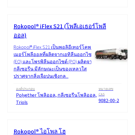
Rokopol® iFlex S21 (โพลีเอเธอร์โพลี
ออล)
Rokopol® iFlex S21 เป็นพอลิอีเทอร์โคพอลิ
เมอร์โพลีออลที่ผลิตจากเอทิลีนออกไซด์
(EO) และโพรพิลีนออกไซด์ (PO) ผลิตจาก
กลีเซอรีน มีลักษณะเป็นของเหลวใส
ปราศจากสิ่งเจือปนเชิงกล...
องค์ประกอบ
หมายเลข
Polyether โพลิออล, กลีเซอรีนโพลิออล,
CAS
9082-00-2
Triols
Rokopol® ไอโพล โฮ