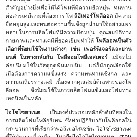
สำคัญอย่างยิ่งเพื่อให้ได้โฟมที่มีความยืดหยุ่น ทนทาน
ต่อสารเคมีตามที่ต้องการ โพ
ลีอีเทอร์โพลีออล
มีความ
ยืดหยุ่นสูงและทนต่อความชื้น จึงถูกนำมาใช้อย่างแพร่
หลายในการผลิตโฟมที่มีความยืดหยุ่น คุณสมบัติทาง
กายภาพและทางเคมีที่ยอดเยี่ยมทำให้
โพลีออลเป็นตัว
เลือกที่นิยมใช้ในงานต่างๆ เช่น เฟอร์นิเจอร์และยาน
ยนต์ ในทางกลับกัน โพลีออลโพลีเอสเตอร์
แม้จะไม่
ค่อยนิยมใช้ในวัสดุอุดฟันแบบนิ่ม แต่ก็มักถูกเลือกใช้
เมื่อต้องการความแข็งแรง ความทนทานเชิงกล และ
ความเสถียรทางเคมี เนื่องจากคุณสมบัติเฉพาะของโพ
ลีออล จึงนิยมใช้ในการผลิตโฟมแข็งและโฟมทาง
เทคนิคเป็นหลัก
ไอโซไซยาเนต
เป็นองค์ประกอบหลักลำดับที่สองใน
การผลิตโฟมโพลียูรีเทน ซึ่งทำปฏิกิริยากับโพลีออลใน
กระบวนการที่เรียกว่าพอลิเมอไรเซชัน ไอโซไซยาเนต
ที่ใช้กันมากที่สุดคือ
โทลูอีนไดไอโซไซยาเนต (TDI)