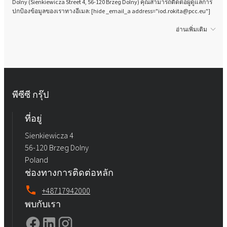
Dolny (Sienkiewicza Street 4, 56-120 Brzeg Dolny) คุณสามารถติดต่อผู้ดูแลการ
ปกป้องข้อมูลของเราทางอีเมล: [hide _email_a address="iod.rokita@pcc.eu"]
อ่านเพิ่มเติม
พีซีซี กรุ๊ป
ที่อยู่
Sienkiewicza 4
56-120 Brzeg Dolny
Poland
ช่องทางการติดต่อหลัก
+48717942000
พบกับเรา