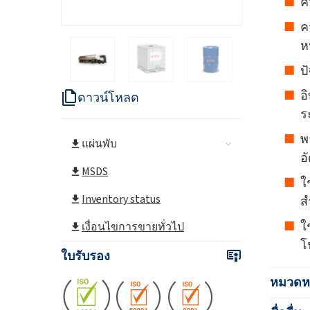
ค
ค
ห
ป
อ
ดาวน์โหลด
ร
พ
แผ่นพับ
อ
MSDS
ใ
Inventory status
ส
ใ
เงื่อนไขการขายทั่วไป
โ
ใบรับรอง
หมวดหม