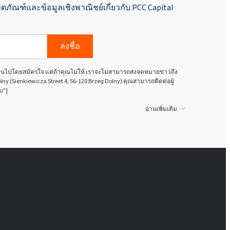
Rokopol® M5020 (พอลิอีเทอร์โพลิ
ิตภัณฑ์และข้อมูลเชิงพาณิชย์เกี่ยวกับ PCC Capital
ออล)
ลงชื่อ
Rokopol® M6000 (โพลีออลโพลีออล)
นเป็นไปโดยสมัครใจ แต่ถ้าคุณไม่ให้ เราจะไม่สามารถส่งจดหมายข่าวถึง
Rokopol® M6010 (โพลีเอเธอร์โพลี
olny (Sienkiewicza Street 4, 56-120 Brzeg Dolny) คุณสามารถติดต่อผู้
ออล)
u"]
Rokopol® MH2000 (โพลีออลโพลี
อ่านเพิ่มเติม
ออล)
Rokopol® MH2012 (โพลีออลโพลี
ออล)
โรโคโพล® Rokopol
Rokopol® MS5220