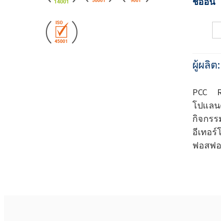
ชื่ออื่น
ผู้ผลิต
PCC Ro
โปแลน
กิจกร
อีเทอร
ฟอสฟอ