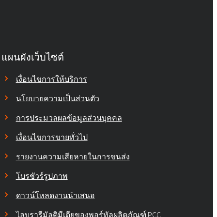
โรโคโพล® Rokopol
Rokopol® MS5240
แผนผังเว็บไซต์
เงื่อนไขการให้บริการ
Rokopol® RF151 (โพลีออลโพลีออล)
นโยบายความเป็นส่วนตัว
การประมวลผลข้อมูลส่วนบุคคล
Rokopol® RF151V
เงื่อนไขการขายทั่วไป
Rokopol® RF152V (พอลิอีเทอร์โพลิ
รายงานความเสียหายในการขนส่ง
ออล)
โบรชัวร์รูปภาพ
Rokopol® RF170 (โพลีออลโพลีออล)
ดาวน์โหลดงานนำเสนอ
Rokopol® RF2000 (โพลีออลโพลี
ไลบรารีมัลติมีเดียของพอร์ทัลผลิตภัณฑ์ PCC