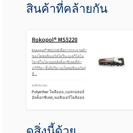
สินค้าที่คล้ายกัน
Rokopol® MS5220
Rokopol® MS5220 คือการกระจายตัว
ของโคพอลิเมอร์สไตรีน-อะคริโลไน
ไตรล์ในไตรออลอัลค็อกซิเลตที่ทำ
ปฏิกิริยา ซึ่งมีปริมาณโคพอลิเมอร์อยู่
ที่...
องค์ประกอบ
Polyether โพลิออล, แอลกอฮอล์
อัลค็อกซิเลต, พอลิเมอร์โพลิออล
ดูสิ่งนี้ด้วย