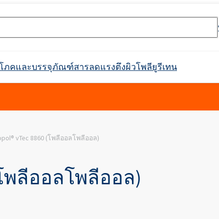
ริโภคและบรรจุภัณฑ์
สารลดแรงตึงผิว
โพลียูรีเทน
rossin® 450
Crossin® ฮาร์ด 36
pol® vTec 8860 (โพลีออลโพลีออล)
อุโมงค์
ตกาว
ะ
ิกส์
กาวก่อสร้าง
ตัวกรอง
วัตถุดิบสำหรับสารดับเพลิง
การกันซึม
สินค้าพร้อมใช้
การบำบัดน้ำและน้ำเสีย
ตัวทำละลายทางเภสัชกรรม
อุตสาหกรรมสิ่งทอ
ผลิตภัณฑ์ทำความสะอาด
อุตสาหกรรมเครื่องทำความ
หนังเทียม
ฉนวนท่อในท่อ
ที่นั่ง พนักพิงศีรษะ ที
สารทำให้เกิดฟอง
กาวติดไม้
แพ็คเกจเสริม
อุตสาหกรรมเชื้อเพลิง
วัตถุดิบสำหรับการผลิต
สารเติมแต่งสำหรับบร
แบตเตอรี่ Li-Ion และ
เฟอร์นิเจอร์ตกแต่ง
Crossin® แอทติก ซอฟท์
ระบบโพลิยูรีเทน
สารหน่วงไฟ
สำหรับติดตั้งในอุตสาหกรรม
เย็นและเครื่องใช้ในครัวเรือน
อาหาร
รวมถึงประเภทย่อย
การดูแลผิว
การดูแลผิวหน้า
ุลบ
ผลิตภัณฑ์ทำความสะอาดและดูแล
สารลดแรงตึงผิวแอมโฟเทอริก
คลอโรไซเลน
การทำความสะอาดและดูแลรถยนต์
พลาสติก
สารกระจายตัวและเรซิน
การหว่านปุ๋ย
อาหาร
เฟอร์นิเจอร์
สารฟอกขาว
(โพลีออลโพลีออล)
Ekoprodur®S0310/E
่องมือค้นหาหมายเลข CAS
ไฟฟอสฟอรัสที่ปราศ
Roflex T45 (สารพลาสติไซเซอร์และสาร
SULFOROKAnol® L430/1 - อิมัลซิไฟเออร์
น, เอทอกซิเลต)
คา, พวง
ท่อฉนวนสำเร็จรูป
แผงตัวถัง กันชน เรือนกระจก
ฝาครอบท่อ
แอปพลิเคชั่นอื่นๆ
หน่วงการติดไฟ)
ประจุลบ
Ekoprodur®S0541
กาวเม็ดยาง
กาวเสริมแรงมวลหิน
การดูแลเด็ก
การดูแลเส้นผม