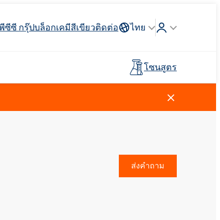
พีซีซี กรุ๊ป
บล็อก
เคมีสีเขียว
ติดต่อ
ไทย
โซนสูตร
Crossin® ฮาร์ด 40
่วางแขน
 API
รจุภัณฑ์
ตัวสะสม
ฉนวนสายไฟและสายเคเบิล
รถบรรทุกห้องเย็น
กาวสำหรับพื้นผิวกีฬาและ
อุตสาหกรรมโลหการ
ไม้เทียม
พรีโพลีเมอร์
นันทนาการ
การดูแลผู้ชาย
น้ำยาทำความสะอาดห้องครัว
สารลดแรงตึงผิวประจุบวก
วัตถุดิบและตัวกลาง
ยาง
สีและสารเคลือบ
ส่งคำถาม
ตัวแทนล้างไขมัน
ปุ๋ยทางใบ
Ekoprodur®S0330
Rostabil TTDP-V (สารปรับเสถียรภาพ
EXOdis PC800 - สารกระจายตัวและสาร
พลาสเตอร์บอร์ดและสารเติม
กระบวนการเฉพาะทาง)
ทำให้เปียกอเนกประสงค์
Ekoprodur®S10-HP
แต่งยิปซั่ม
กาวและไพรเมอร์สำหรับแผง
น้ำหอม
แซนวิช