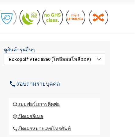
Roflex T70L (สารพลาสติไซเซอร์และสาร
หน่วงไฟ)
น้ำยาล้างจานและโลชั่น
กรดไฮโดรคลอริก
และอะคู
สารเติมแต่งคอนกรีตและมอร์
ตาร์
วัตถุดิบสำหรับเจลโพลียูรีเทน
ROKAmer 2000
กรดโมโนคลอโรอะซิติก
ROSULfan®E (โซเดียม 2-เอทิลเฮกซิล
ซัลเฟต)
ดูสินค้ารุ่นอื่นๆ
ผลิตภัณฑ์เครื่องล้างจาน
Rokopol® vTec 8860 (โพลีออลโพลีออล)
น้ำมันละหุ่ง PEG-40
ROKAnol®GA8 (แอลกอฮอล์ C10, เอทอกซิ
เตตระเอทอกซีไซเลน
เลต)
แผงแซนวิช
โคโค-เบทาอีน
Rokopol Anti Virus X ฆ่าเชื้อ
องครัว
น้ำยาทำความสะอาดห้องน้ำ
สอบถามรายบุคคล
Deceth-5
น้ำยาฆ่าเชื้อ Rokopol Anti Virus
ะกอบ
แบบฟอร์มการติดต่อ
Rokopol® T (โพลีอีเทอร์โพลิออล)
เปิดเผยอีเมล
ผงซักฟอกสำหรับเครื่องล้าง
จาน
เปิดเผยหมายเลขโทรศัพท์
Rokopol® ไอโพล โฮ