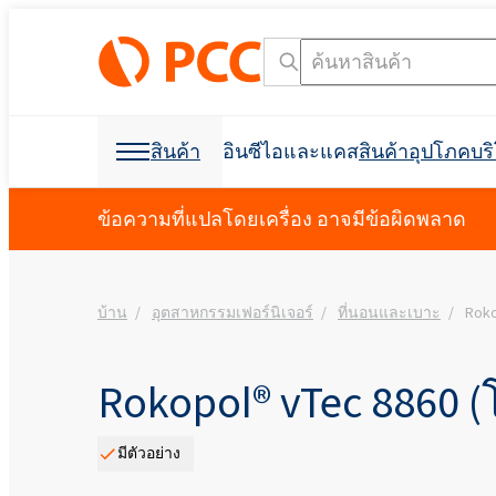
สินค้า
อินซีไอและแคส
สินค้าอุปโภคบ
วัตถุดิบเคมี
วัตถุดิบเคมี
สินค้าอุปโภคบริโภคและบรรจุภัณฑ์
สารลดแรงตึงผิว
โพลียูรีเทน
ข้อความที่แปลโดยเครื่อง อาจมีข้อผิดพลาด
การดูแลส่วนบุคคลและการดูแลบ้าน
โฟมสเปรย์เซลล์เปิด C
การก่อสร้างอาคาร
บ้าน
อุตสาหกรรมเฟอร์นิเจอร์
ที่นอนและเบาะ
Roko
การขุดเจาะและการขุด
ฉนวนกันเสียง
การกำจัดคราบน้ำมัน
วัตถุดิบสำหรับการผลิ
วัตถุดิบสำหรับสูตร
การขุดและการขุดเจา
อุตสาหกรรมฟอกหนัง
ผลิตภัณฑ์ฆ่าเชื้อ
อุตสาหกรรมอิเล็กทรอน
ที่นอนและเบาะ
สารช่วยในการผลิต
การขนส่ง
Crossin® ฮาร์ด 50
โพลิออลโพลีเอสเตอร์
Polyether โพลิออล
การดูแลช่องปาก
สบู่เหลว
สารลดแรงตึงผิวที่ไม่ใช่ไอออนิก
น้ำยาขจัดคราบผ้า
สารลดแรงตึงผิวประจ
คลอร์อัลคาไล
การทำความสะอาด I&I
บรรจุภัณฑ์
การพิมพ์
ผลิตภัณฑ์ป้องกันพืช
การทำความสะอาดและการซักล้าง
ผลิตภัณฑ์เสริมอาหาร
สารกันฟอง
Rokopol® vTec 8860 
การป้องกันอัคคีภัย
Ekoprodur® 1331B2
เครื่องมือค้นหาชื่อ INCI
เครื
Roflam B7 - สารหน่วง
EXOstat 187 (กรดไขมั
กาวและวัสดุยาแนว
ฉนวนโฟมสเปรย์
ห้องนักบิน, แผงบุหลัง
อุตสาหกรรมไฟฟ้า
จากฮาโลเจน
มีตัวอย่าง
Ekoprodur®S0331FL
มาลัย
กาวอเนกประสงค์
การดูแลสัตว์เลี้ยง
น้ำมันหล่อลื่นและของเหลวสำหรับ