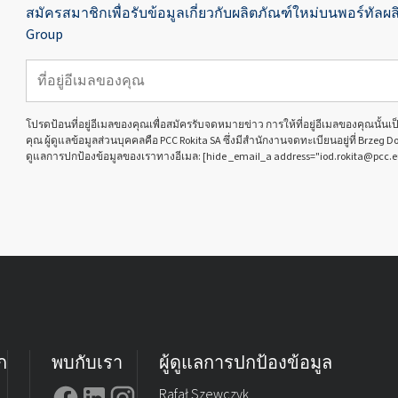
สมัครสมาชิกเพื่อรับข้อมูลเกี่ยวกับผลิตภัณฑ์ใหม่บนพอร์ทัลผล
Group
โปรดป้อนที่อยู่อีเมลของคุณเพื่อสมัครรับจดหมายข่าว การให้ที่อยู่อีเมลของคุณนั้
คุณ ผู้ดูแลข้อมูลส่วนบุคคลคือ PCC Rokita SA ซึ่งมีสำนักงานจดทะเบียนอยู่ที่ Brzeg D
ดูแลการปกป้องข้อมูลของเราทางอีเมล: [hide _email_a address="iod.rokita@pcc.e
ก
พบกับเรา
ผู้ดูแลการปกป้องข้อมูล
Rafał Szewczyk