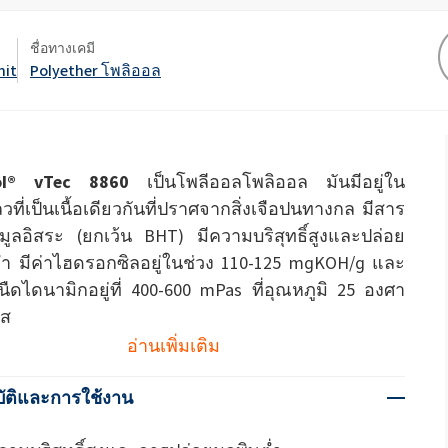
ate 80)
POLIkol 4000 เม็ด (PEG-90)
น้ำยาล้างห้องน้ำ
ชื่อทางเคมี
สารเสริมฤทธิ์
nit
Polyether โพลิออล
โซเดียมไฮโปคลอไรต์
ระบบฉนวน PU
ระบบสเปรย์ความร้อน
เครื่องสำอางทำความสะอาด
สติก
ความสบายและการออกแบบ
ซีลแลนท์
ผิวกาย
ตามหลักสรีรศาสตร์
astor Oil)
ROKAnol ID7 (Isodeceth-7)
โซดาไฟเกล็ด
อฮอล์, C12-15, เอ
ROKAnol®LP3135 (โพลีออกซีอัลคิลีนไกลคอ
ต)
ลอีเทอร์)
สินค้าเอนกประสงค์
ol® vTec 8860
เป็นโพลีออลโพลิออล มันมีอยู่ใน
น้ำมันละหุ่ง PEG-11
ไตรคลอโรไซเลน
ที่เป็นเนื้อเดียวกันที่ปราศจากสิ่งเจือปนทางกล มีสาร
C9-11 ปาเรธ-8
อุตสาหกรรมไม้
เครื่องปั้นดินเผา
ประยุกต์
โพลียูเรีย
สารเติมแต่ง
ุมูลอิสระ (ยกเว้น BHT) มีความบริสุทธิ์สูงและปล่อย
Sorbitan Oleate
ะดูแล
น้ำยาทำความสะอาดพื้นผิว
น้ำยาทำความสะอาดห้
่ำ มีค่าไฮดรอกซิลอยู่ในช่วง 110-125 mgKOH/g และ
แข็ง
PEG-12
ืดไดนามิกอยู่ที่ 400-600 mPas ที่อุณหภูมิ 25 องศา
ยส
แอปพลิเคชั่นอื่นๆ
โอซีเอฟ (โฟมส่วนปร
อ่านเพิ่มเติม
เดียว)
น้ำยาล้างจานสำหรับมือ
ผงซักฟอก
ัติและการใช้งาน