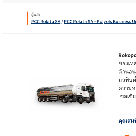
งานโลหะ
Ekoprodur® S11E-MAX
สารเคมี
ROKwinol 80 (Polysorb
น้ำยาล้างห้องน้ำ
น้ำยาเช็ดกระจก
พลังงานและทรัพยากร
ผู้ผลิต
สารกระตุ้นชีวภาพ
คลอร์อัลคาไล
PCC Rokita SA
/
PCC Rokita SA - Polyols Business U
พลาสติกและยาง
คลอรีน
พุกเคมี
สุขอนามัยที่ใกล้ชิด
กาวโฟมรีบอนด์
ยา
ROKAcet R40 (PEG-40 C
น้ำด่างโซดาไฟ
ROKAnol®LP3943 (แอลก
สารเคลือบและหมึก
ทอกซิเลตโพรพอกซิเล
น้ำยาปรับผ้านุ่มและคอนเดนเสท
คลอโรไซเลน
Rokop
สิ่งทอและหนัง
น้ำมันละหุ่ง PEG-26
ซิลิคอนเตตระคลอไรด์
ของเหลว
ROKAnol®NL6
สารเติมแต่งแอสฟัลต์
สเปรย์ฉนวนกันความร้อน
อิเล็กทรอนิกส์และการ
ต้านอน
Polysorbate 20
ใช้ทางเทคนิค
การทำความสะอาดแล
มลพิษต
อุตสาหกรรมอาหาร
ไม้
PEG-4
ความหน
อุตสาหกรรมอิเล็กทรอนิกส์และไฟฟ้า
เซลเซี
น้ำยาซักผ้าและเจล
แผ่นฉนวน
อุตสาหกรรมเฟอร์นิเจอร์
เคมีเกษตร
น้ำยาทำความสะอาด
คุณสมบ
อเนกประสงค์
เยื่อกระดาษและกระดาษ