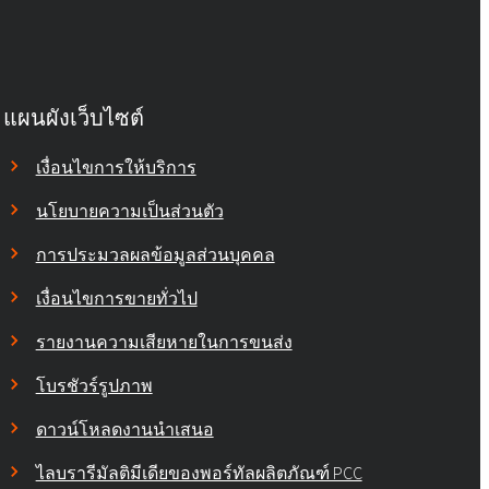
Rokopol® MS5240
Rokopol® RF151 (โพลีออลโพลีออล)
แผนผังเว็บไซต์
Rokopol® RF151V
เงื่อนไขการให้บริการ
นโยบายความเป็นส่วนตัว
Rokopol® RF152V (พอลิอีเทอร์โพลิ
ออล)
การประมวลผลข้อมูลส่วนบุคคล
เงื่อนไขการขายทั่วไป
Rokopol® RF170 (โพลีออลโพลีออล)
รายงานความเสียหายในการขนส่ง
Rokopol® RF2000 (โพลีออลโพลี
โบรชัวร์รูปภาพ
ออล)
ดาวน์โหลดงานนำเสนอ
Rokopol® RF551 (โพลีเอเธอร์โพลี
ออล)
ไลบรารีมัลติมีเดียของพอร์ทัลผลิตภัณฑ์ PCC