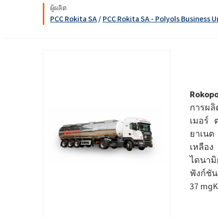
งานโลหะ
Ekoprodur® S11E-MAX
สารเคมี
ROKwinol 80 (Polysorb
ผู้ผลิต
น้ำยาล้างห้องน้ำ
น้ำยาเช็ดกระจก
PCC Rokita SA
/
PCC Rokita SA - Polyols Business U
พลังงานและทรัพยากร
สารกระตุ้นชีวภาพ
คลอร์อัลคาไล
พลาสติกและยาง
คลอรีน
พุกเคมี
สุขอนามัยที่ใกล้ชิด
กาวโฟมรีบอนด์
ยา
ROKAcet R40 (PEG-40 C
น้ำด่างโซดาไฟ
ROKAnol®LP3943 (แอลก
สารเคลือบและหมึก
ทอกซิเลตโพรพอกซิเล
น้ำยาปรับผ้านุ่มและคอนเดนเสท
คลอโรไซเลน
สิ่งทอและหนัง
Rokop
น้ำมันละหุ่ง PEG-26
ซิลิคอนเตตระคลอไรด์
ROKAnol®NL6
สารเติมแต่งแอสฟัลต์
การผลิ
สเปรย์ฉนวนกันความร้อน
อิเล็กทรอนิกส์และการ
Polysorbate 20
เมอร์ ต
ใช้ทางเทคนิค
การทำความสะอาดแล
อุตสาหกรรมอาหาร
ไม้
ยาเนต 
PEG-4
อุตสาหกรรมอิเล็กทรอนิกส์และไฟฟ้า
เหลือง
น้ำยาซักผ้าและเจล
ไดนามิ
แผ่นฉนวน
อุตสาหกรรมเฟอร์นิเจอร์
ฟังก์ช
เคมีเกษตร
37 mg
น้ำยาทำความสะอาด
อเนกประสงค์
เยื่อกระดาษและกระดาษ