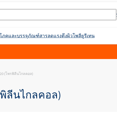
ริโภคและบรรจุภัณฑ์
สารลดแรงตึงผิว
โพลียูรีเทน
rossin® 450
Crossin® ฮาร์ด 36
20 (โพรพิลีนไกลคอล)
อุโมงค์
ตกาว
ะ
ิกส์
กาวก่อสร้าง
ตัวกรอง
วัตถุดิบสำหรับสารดับเพลิง
การกันซึม
สินค้าพร้อมใช้
การบำบัดน้ำและน้ำเสีย
ตัวทำละลายทางเภสัชกรรม
อุตสาหกรรมสิ่งทอ
ผลิตภัณฑ์ทำความสะอาด
อุตสาหกรรมเครื่องทำความ
หนังเทียม
ฉนวนท่อในท่อ
ที่นั่ง พนักพิงศีรษะ ที
สารทำให้เกิดฟอง
กาวติดไม้
แพ็คเกจเสริม
อุตสาหกรรมเชื้อเพลิง
วัตถุดิบสำหรับการผลิต
สารเติมแต่งสำหรับบร
แบตเตอรี่ Li-Ion และ
เฟอร์นิเจอร์ตกแต่ง
Crossin® แอทติก ซอฟท์
ระบบโพลิยูรีเทน
สารหน่วงไฟ
สำหรับติดตั้งในอุตสาหกรรม
เย็นและเครื่องใช้ในครัวเรือน
อาหาร
รวมถึงประเภทย่อย
การดูแลผิว
การดูแลผิวหน้า
ุลบ
ผลิตภัณฑ์ทำความสะอาดและดูแล
สารลดแรงตึงผิวแอมโฟเทอริก
คลอโรไซเลน
การทำความสะอาดและดูแลรถยนต์
พลาสติก
สารกระจายตัวและเรซิน
การหว่านปุ๋ย
อาหาร
เฟอร์นิเจอร์
สารฟอกขาว
รพิลีนไกลคอล)
Ekoprodur®S0310/E
่องมือค้นหาหมายเลข CAS
ไฟฟอสฟอรัสที่ปราศ
Roflex T45 (สารพลาสติไซเซอร์และสาร
SULFOROKAnol® L430/1 - อิมัลซิไฟเออร์
น, เอทอกซิเลต)
คา, พวง
ท่อฉนวนสำเร็จรูป
แผงตัวถัง กันชน เรือนกระจก
ฝาครอบท่อ
แอปพลิเคชั่นอื่นๆ
หน่วงการติดไฟ)
ประจุลบ
Ekoprodur®S0541
กาวเม็ดยาง
กาวเสริมแรงมวลหิน
การดูแลเด็ก
การดูแลเส้นผม