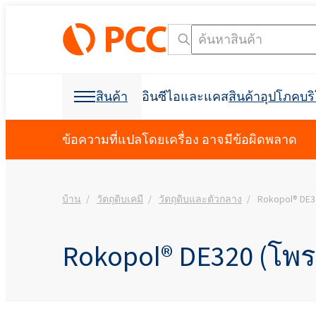
สินค้า
อินซีไอและแคส
สินค้าอุปโภคบ
วัตถุดิบเคมี
วัตถุดิบเคมี
สินค้าอุปโภคบริโภคและบรรจุภัณฑ์
สารลดแรงตึงผิว
โพลียูรีเทน
ข้อความที่แปลโดยเครื่อง อาจมีข้อผิดพลาด
การดูแลส่วนบุคคลและการดูแลบ้าน
โฟมสเปรย์เซลล์เปิด C
การก่อสร้างอาคาร
บ้าน
วัตถุดิบเคมี
วัตถุดิบและตัวกลาง
Rokopol® DE3
การขุดเจาะและการขุด
ฉนวนกันเสียง
การกำจัดคราบน้ำมัน
วัตถุดิบสำหรับการผลิ
วัตถุดิบสำหรับสูตร
การขุดและการขุดเจา
อุตสาหกรรมฟอกหนัง
ผลิตภัณฑ์ฆ่าเชื้อ
อุตสาหกรรมอิเล็กทรอน
ที่นอนและเบาะ
สารช่วยในการผลิต
การขนส่ง
Crossin® ฮาร์ด 50
โพลิออลโพลีเอสเตอร์
Polyether โพลิออล
การดูแลช่องปาก
สารลดแรงตึงผิวที่ไม่ใช่ไอออนิก
น้ำยาขจัดคราบผ้า
สารลดแรงตึงผิวประจ
คลอร์อัลคาไล
การทำความสะอาด I&I
บรรจุภัณฑ์
การพิมพ์
ผลิตภัณฑ์ป้องกันพืช
สบู่เหลว
การทำความสะอาดและการซักล้าง
ผลิตภัณฑ์เสริมอาหาร
สารกันฟอง
Rokopol® DE320 (โพ
การป้องกันอัคคีภัย
Ekoprodur® 1331B2
เครื่องมือค้นหาชื่อ INCI
เครื
Roflam B7 - สารหน่วง
EXOstat 187 (กรดไขมั
กาวและวัสดุยาแนว
ห้องนักบิน, แผงบุหลัง
อุตสาหกรรมไฟฟ้า
ฉนวนโฟมสเปรย์
จากฮาโลเจน
Ekoprodur®S0331FL
มาลัย
กาวอเนกประสงค์
การดูแลสัตว์เลี้ยง
น้ำมันหล่อลื่นและของเหลวสำหรับ