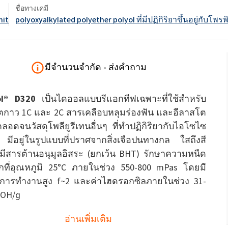
ate 80)
POLIkol 4000 เม็ด (PEG-90)
ชื่อทางเคมี
น้ำยาล้างห้องน้ำ
nit
polyoxyalkylated polyether polyol ที่มีปฏิกิริยาขึ้นอยู่กับโพ
สารเสริมฤทธิ์
โซเดียมไฮโปคลอไรต์
ระบบฉนวน PU
ระบบสเปรย์ความร้อน
เครื่องสำอางทำความสะอาด
สติก
ความสบายและการออกแบบ
ซีลแลนท์
ผิวกาย
ตามหลักสรีรศาสตร์
astor Oil)
ROKAnol ID7 (Isodeceth-7)
มีจำนวนจำกัด - ส่งคำถาม
โซดาไฟเกล็ด
อฮอล์, C12-15, เอ
ROKAnol®LP3135 (โพลีออกซีอัลคิลีนไกลคอ
ต)
ลอีเทอร์)
สินค้าเอนกประสงค์
ol® D320
เป็นไดออลแบบรีแอกทีฟเฉพาะที่ใช้สำหรับ
น้ำมันละหุ่ง PEG-11
ไตรคลอโรไซเลน
C9-11 ปาเรธ-8
อุตสาหกรรมไม้
เครื่องปั้นดินเผา
ตกาว 1C และ 2C สารเคลือบหลุมร่องฟัน และอีลาสโต
ประยุกต์
โพลียูเรีย
สารเติมแต่ง
Sorbitan Oleate
ลอดจนวัสดุโพลียูรีเทนอื่นๆ ที่ทำปฏิกิริยากับไอโซไซ
ะดูแล
น้ำยาทำความสะอาดพื้นผิว
น้ำยาทำความสะอาดห้
แข็ง
มีอยู่ในรูปแบบที่ปราศจากสิ่งเจือปนทางกล ใสถึงสี
PEG-12
 มีสารต้านอนุมูลอิสระ (ยกเว้น BHT) รักษาความหนืด
กที่อุณหภูมิ 25°C ภายในช่วง 550-800 mPas โดยมี
แอปพลิเคชั่นอื่นๆ
โอซีเอฟ (โฟมส่วนปร
เดียว)
ันการทำงานสูง f~2 และค่าไฮดรอกซิลภายในช่วง 31-
KOH/g
น้ำยาล้างจานสำหรับมือ
ผงซักฟอก
อ่านเพิ่มเติม