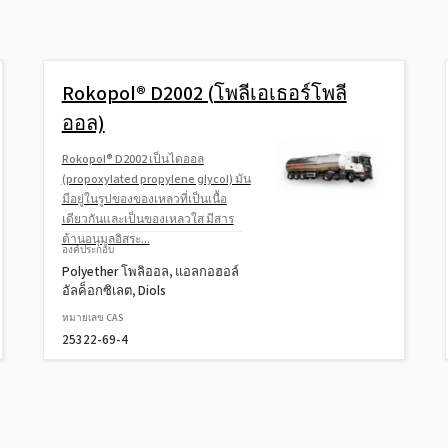
Rokopol® D2002 (โพลีเอเธอร์โพลี
ออล)
Rokopol® D2002 เป็นไดออล
(propoxylated propylene glycol) มัน
มีอยู่ในรูปของของเหลวที่เป็นเนื้อ
เดียวกันและเป็นของเหลวใส มีสาร
ต้านอนุมูลอิสระ...
องค์ประกอบ
Polyether โพลิออล, แอลกอฮอล์
อัลค็อกซิเลต, Diols
หมายเลข CAS
25322-69-4