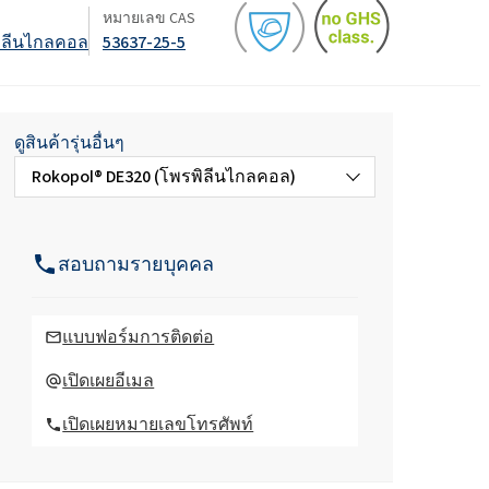
Roflex T70L (สารพลาสติไซเซอร์และสาร
หมายเลข CAS
หน่วงไฟ)
น้ำยาล้างจานและโลชั่น
รพิลีนไกลคอล
53637-25-5
กรดไฮโดรคลอริก
และอะคู
สารเติมแต่งคอนกรีตและมอร์
ตาร์
วัตถุดิบสำหรับเจลโพลียูรีเทน
ROKAmer 2000
ดูสินค้ารุ่นอื่นๆ
กรดโมโนคลอโรอะซิติก
ROSULfan®E (โซเดียม 2-เอทิลเฮกซิล
ซัลเฟต)
Rokopol® DE320 (โพรพิลีนไกลคอล)
ผลิตภัณฑ์เครื่องล้างจาน
น้ำมันละหุ่ง PEG-40
ROKAnol®GA8 (แอลกอฮอล์ C10, เอทอกซิ
เตตระเอทอกซีไซเลน
Rokopol Anti Virus X ฆ่าเชื้อ
เลต)
แผงแซนวิช
โคโค-เบทาอีน
สอบถามรายบุคคล
องครัว
น้ำยาทำความสะอาดห้องน้ำ
น้ำยาฆ่าเชื้อ Rokopol Anti Virus
Deceth-5
แบบฟอร์มการติดต่อ
ะกอบ
Rokopol® T (โพลีอีเทอร์โพลิออล)
เปิดเผยอีเมล
ผงซักฟอกสำหรับเครื่องล้าง
เปิดเผยหมายเลขโทรศัพท์
จาน
Rokopol® ไอโพล โฮ