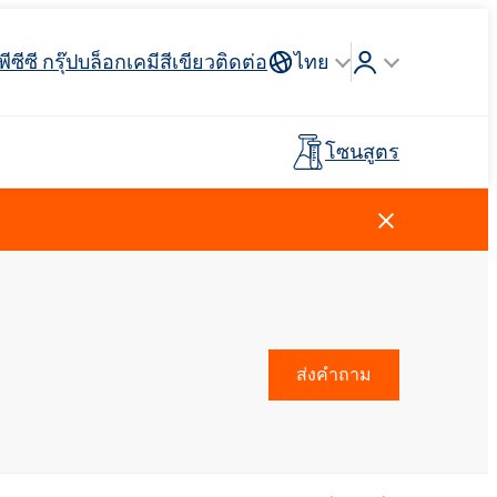
พีซีซี กรุ๊ป
บล็อก
เคมีสีเขียว
ติดต่อ
ไทย
โซนสูตร
Crossin® ฮาร์ด 40
่วางแขน
 API
รจุภัณฑ์
ตัวสะสม
ฉนวนสายไฟและสายเคเบิล
รถบรรทุกห้องเย็น
กาวสำหรับพื้นผิวกีฬาและ
อุตสาหกรรมโลหการ
ไม้เทียม
พรีโพลีเมอร์
นันทนาการ
การดูแลผู้ชาย
น้ำยาทำความสะอาดห้องครัว
สารลดแรงตึงผิวประจุบวก
วัตถุดิบและตัวกลาง
ยาง
สีและสารเคลือบ
ส่งคำถาม
ตัวแทนล้างไขมัน
ปุ๋ยทางใบ
Ekoprodur®S0330
Rostabil TTDP-V (สารปรับเสถียรภาพ
EXOdis PC800 - สารกระจายตัวและสาร
พลาสเตอร์บอร์ดและสารเติม
กระบวนการเฉพาะทาง)
ทำให้เปียกอเนกประสงค์
Ekoprodur®S10-HP
แต่งยิปซั่ม
กาวและไพรเมอร์สำหรับแผง
น้ำหอม
แซนวิช