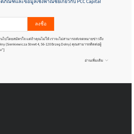
ิตภัณฑ์และข้อมูลเชิงพาณิชย์เกี่ยวกับ PCC Capital
Rokopol® M6010 (โพลีเอเธอร์โพลี
ออล)
ลงชื่อ
Rokopol® MH2000 (โพลีออลโพลี
นเป็นไปโดยสมัครใจ แต่ถ้าคุณไม่ให้ เราจะไม่สามารถส่งจดหมายข่าวถึง
ออล)
olny (Sienkiewicza Street 4, 56-120 Brzeg Dolny) คุณสามารถติดต่อผู้
u"]
Rokopol® MH2012 (โพลีออลโพลี
อ่านเพิ่มเติม
ออล)
โรโคโพล® Rokopol
Rokopol® MS5220
โรโคโพล® Rokopol