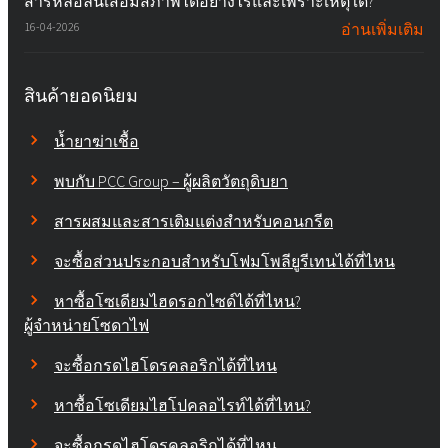
สารหล่อลื่นเสื่อมสภาพได้อย่างไรและเพราะเหตุใด?
16-04-2026
อ่านเพิ่มเติม
สินค้ายอดนิยม
น้ำยาฆ่าเชื้อ
พบกับ PCC Group – ผู้ผลิตวัตถุดิบยา
สารผสมและสารเติมแต่งสำหรับคอนกรีต
จะซื้อส่วนประกอบสำหรับโฟมโพลียูรีเทนได้ที่ไหน
หาซื้อโซเดียมไฮดรอกไซด์ได้ที่ไหน?
ผู้จำหน่ายโซดาไฟ
จะซื้อกรดไฮโดรคลอริกได้ที่ไหน
หาซื้อโซเดียมไฮโปคลอไรท์ได้ที่ไหน?
จะซื้อกรดไฮโดรคลอริกได้ที่ไหน