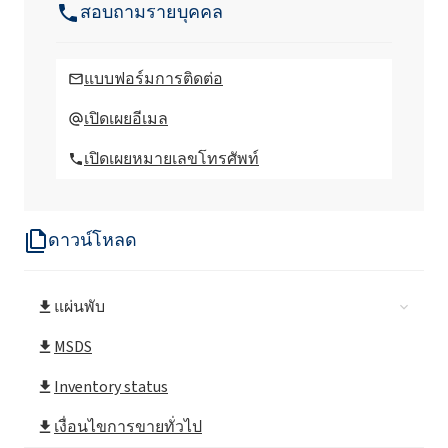
สอบถามรายบุคคล
น้ำยาฆ่าเชื้อ Rokopol Anti Virus
แบบฟอร์มการติดต่อ
Rokopol® T (โพลีอีเทอร์โพลิออล)
เปิดเผยอีเมล
เปิดเผยหมายเลขโทรศัพท์
Rokopol® ไอโพล โฮ
ดาวน์โหลด
Rokopol® D1002 (โพรพิลีนไกลคอล)
แผ่นพับ
Rokopol® D2002 (โพลีเอเธอร์โพลีออล)
MSDS
Rokopol® D450 (โพลีออลโพลีออล)
Inventory status
เงื่อนไขการขายทั่วไป
Rokopol® DE2020