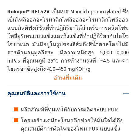
Rokopol® RF152V
เป็นเบส Mannich propoxylated ซึ่ง
เป็นโพลิออลอะโรมาติกโพลิออลอะโรมาติกโพลิออล
แบบมัลติฟังก์ชันที่ทำปฏิกิริยาได้สำหรับการผลิตโฟม
โพลียูรีเทนแบบแข็งและกึ่งแข็งที่ทำปฏิกิริยากับไอโซ
ไซยาเนต มันมีอยู่ในรูปของสีส้มถึงสีน้ำตาลโดยไม่มี
สารต้านอนุมูลอิสระ มีความหนืดสูง 5,000-10,000
mPas ที่อุณหภูมิ 25°C การทำงานสูงที่ f~4.5 และค่า
ไฮดรอกซิลสูงถึง 410–450 mgKOH/g
อ่านเพิ่มเติม
คุณสมบัติและการใช้งาน
ผลิตภัณฑ์ที่ทุ่มเทให้กับการผลิตระบบ PUR
โครงสร้างเคมีอะโรมาติกช่วยให้มั่นใจได้ถึง
คุณสมบัติการติดไฟของโฟม PUR แบบแข็ง