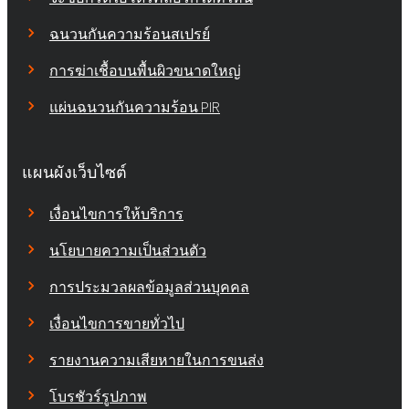
ฉนวนกันความร้อนสเปรย์
การฆ่าเชื้อบนพื้นผิวขนาดใหญ่
แผ่นฉนวนกันความร้อน PIR
แผนผังเว็บไซต์
เงื่อนไขการให้บริการ
นโยบายความเป็นส่วนตัว
การประมวลผลข้อมูลส่วนบุคคล
เงื่อนไขการขายทั่วไป
รายงานความเสียหายในการขนส่ง
โบรชัวร์รูปภาพ