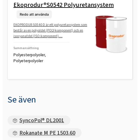
Ekoprodur®S0542 Polyuretansystem
Rokopol® M1170 (polyeterpolyol)
Redo att använda
EKOPRODUR S0540 D är ett polyuretansystem som
består av en polyoldel (POLY-komponent) och en
Rokopol® M1180 (polyeterpolyol)
isocyanatdel (ISO-komponent)....
Sammansättning
Rokopol® M5000 (polyeterpolyol)
Polyesterpolyoler,
Polyeterpolyoler
Rokopol® M5020 (polyeterpolyol)
Rokopol® M6000 (polyeterpolyol)
Se även
Rokopol® M6010 (polyeterpolyol)
SyncoPol® DL2001
Rokanate M PE 1503.60
Rokopol® MH2000 (polyeterpolyol)