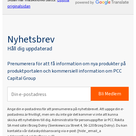
originalsidan
Rokopol® RF170 (polyeterpolyol)
Nyhetsbrev
Rokopol® RF2000 (polyeterpolyol)
Håll dig uppdaterad
Rokopol® RF551 (polyeterpolyol)
Prenumerera för att få information om nya produkter på
produktportalen och kommersiell information om PCC
Capital Group
Rokopol® V700 (polyeterpolyol)
Bli Medlem
Rokopol® iCan 2432
Ange din e-postadress för att prenumerera på nyhetsbrevet. Att uppge din e-
postadress är frivilligt, men om du inte gör det kommer vi inte att kunna
Rokopol® iCan 2770
skicka ett nyhetsbrev till dig. Administratör för personuppgifter är PCC Rokita
SA med säte i Brzeg Dolny (Sienkiewicza Street 4, 56-120 Brzeg Dolny). Du kan
kontakta vår dataskyddsansvarig via e-post: [hide _email_a