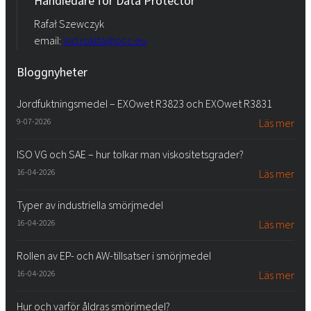
Handledare för Data Protector
Rafał Szewczyk
email:
iod.rokita@pcc.eu
Bloggnyheter
Jordfuktningsmedel – EXOwet R3823 och EXOwet R3831
9-07-2026
Läs mer
ISO VG och SAE – hur tolkar man viskositetsgrader?
16-04-2026
Läs mer
Typer av industriella smörjmedel
16-04-2026
Läs mer
Rollen av EP- och AW-tillsatser i smörjmedel
16-04-2026
Läs mer
Hur och varför åldras smörjmedel?