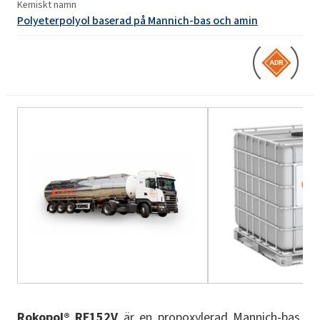
Kemiskt namn
Polyeterpolyol baserad på Mannich-bas och amin
Rokopol® RF152V
är en propoxylerad Mannich-bas,