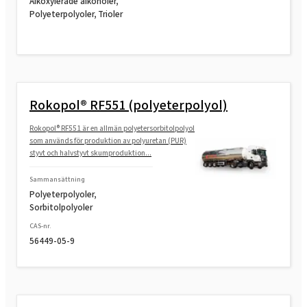
Alkoxylerade alkoholer,
Rokopol® G500 (polyeterpolyol)
Polyeterpolyoler, Trioler
Rokopol® G700 (polyeterpolyol)
Rokopol® RF551 (polyeterpolyol)
Rokopol® GS364 (polyeterpolyol)
Rokopol® RF551 är en allmän polyetersorbitolpolyol
som används för produktion av polyuretan (PUR)
Rokopol® GS484 (polyeterpolyol)
styvt och halvstyvt skumproduktion...
Sammansättning
Rokopol® M1140 (polyeterpolyol)
Polyeterpolyoler,
Sorbitolpolyoler
CAS-nr.
Rokopol® M1145 (polyeterpolyol)
56449-05-9
Rokopol® M1160 (polyeterpolyol)