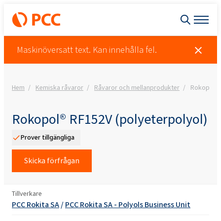
Maskinöversatt text. Kan innehålla fel.
Hem
Kemiska råvaror
Råvaror och mellanprodukter
Rokopol® 
Rokopol® RF152V (polyeterpolyol)
Prover tillgängliga
Skicka förfrågan
Tillverkare
PCC Rokita SA
/
PCC Rokita SA - Polyols Business Unit