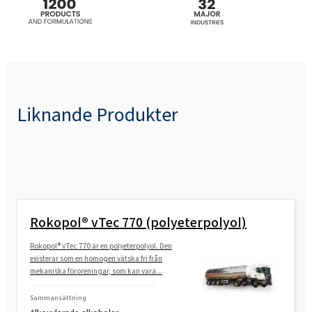
Rokopol® FS3610
Rokopol® FS3615
Rokopol® FS3625
Liknande Produkter
Rokopol® FS3640
Rokopol® FS3645 (polyeterpolyol)
Rokopol® vTec 770 (polyeterpolyol)
Rokopol® G1000 (polyeterpolyol)
Rokopol® vTec 770 är en polyeterpolyol. Den
existerar som en homogen vätska fri från
mekaniska föroreningar, som kan vara...
Rokopol® G441 (polyeterpolyol)
Sammansättning