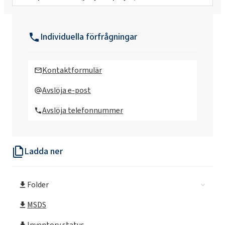
Rokopol Anti Virus X desinfektionsmedel
Individuella förfrågningar
Rokopol Anti Virus
Kontaktformulär
Rokopol® T (polyeterpolyol)
Avslöja e-post
Avslöja telefonnummer
Rokopol® iPol H
Ladda ner
Rokopol® D1002 (propylenglykol)
Folder
Rokopol® D2002 (polyeterpolyol)
MSDS
Rokopol® D450 (polyeterpolyol)
Inventory status