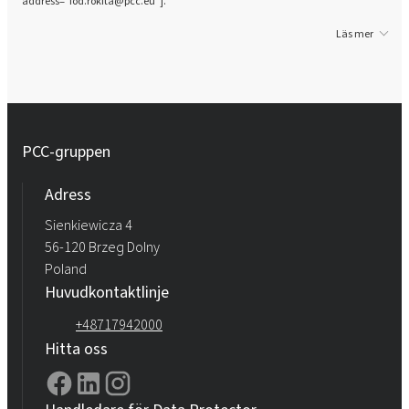
address="iod.rokita@pcc.eu"].
Rokopol® iCan 4100
Läs mer
Rokopol® vTec 770 (polyeterpolyol)
Rokopol® vTec 8860 (polyeterpolyol)
PCC-gruppen
Rokopol® vTec 8888 (polyeterpolyol)
Adress
Sienkiewicza 4
56-120 Brzeg Dolny
Poland
Huvudkontaktlinje
+48717942000
Hitta oss