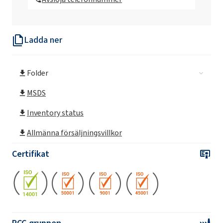
Rokopol® iPol H
Ladda ner
Rokopol® D1002 (propylenglykol)
Folder
Rokopol® D2002 (polyeterpolyol)
MSDS
Rokopol® DE2020
Inventory status
Allmänna försäljningsvillkor
Rokopol® DE320 (propylenglykol)
Certifikat
Rokopol® DE4020 (propylenglykol)
Rokopol® DE4030