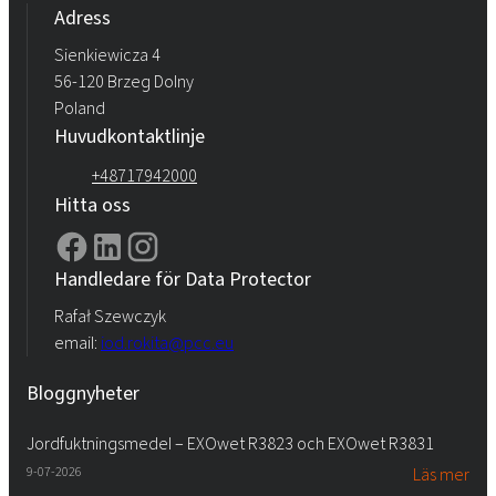
Adress
Sienkiewicza 4
56-120 Brzeg Dolny
Poland
Huvudkontaktlinje
+48717942000
Hitta oss
Handledare för Data Protector
Rafał Szewczyk
email:
iod.rokita@pcc.eu
Bloggnyheter
Jordfuktningsmedel – EXOwet R3823 och EXOwet R3831
9-07-2026
Läs mer