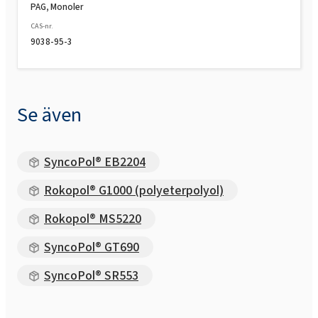
PAG, Monoler
Rokopol® M6000 (polyeterpolyol)
CAS-nr.
9038-95-3
Rokopol® M6010 (polyeterpolyol)
Rokopol® MH2000 (polyeterpolyol)
Se även
Rokopol® MH2012 (polyeterpolyol)
SyncoPol® EB2204
Rokopol® G1000 (polyeterpolyol)
Rokopol® MS5215
Rokopol® MS5220
Rokopol® MS5220
SyncoPol® GT690
SyncoPol® SR553
Rokopol® MS5225