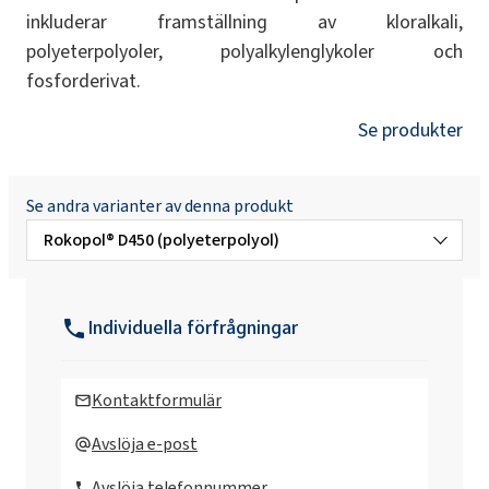
inkluderar framställning av kloralkali,
polyeterpolyoler, polyalkylenglykoler och
fosforderivat.
Se produkter
Se andra varianter av denna produkt
Rokopol® D450 (polyeterpolyol)
Rokopol Anti Virus X desinfektionsmedel
Individuella förfrågningar
Rokopol Anti Virus
Kontaktformulär
Rokopol® T (polyeterpolyol)
Avslöja e-post
Avslöja telefonnummer