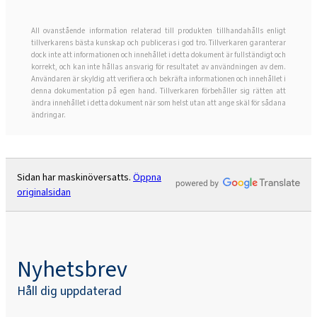
Rokopol® MS5240
All ovanstående information relaterad till produkten tillhandahålls enligt
tillverkarens bästa kunskap och publiceras i god tro. Tillverkaren garanterar
dock inte att informationen och innehållet i detta dokument är fullständigt och
Rokopol® RF151 (polyeterpolyol)
korrekt, och kan inte hållas ansvarig för resultatet av användningen av dem.
Användaren är skyldig att verifiera och bekräfta informationen och innehållet i
denna dokumentation på egen hand. Tillverkaren förbehåller sig rätten att
ändra innehållet i detta dokument när som helst utan att ange skäl för sådana
Rokopol® RF151V
ändringar.
Rokopol® RF152V (polyeterpolyol)
Sidan har maskinöversatts.
Öppna
originalsidan
Rokopol® RF170 (polyeterpolyol)
Rokopol® RF2000 (polyeterpolyol)
Nyhetsbrev
Håll dig uppdaterad
Rokopol® RF551 (polyeterpolyol)