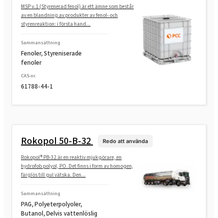
MSP v.1 (Styrenerad fenol) är ett ämne som består
av en blandning av produkter av fenol- och
styrenreaktion: i första hand...
Rokopol® M1145 (polyeterpolyol)
Sammansättning
Fenoler, Styreniserade
Rokopol® M1160 (polyeterpolyol)
fenoler
CAS-nr.
61788-44-1
Rokopol® M1170 (polyeterpolyol)
Rokopol® M1180 (polyeterpolyol)
Rokopol 50-B-32
Redo att använda
Rokopol® PB-32 är en reaktiv mjukgörare, en
Rokopol® M5000 (polyeterpolyol)
hydrofob polyol, PO. Det finns i form av homogen,
färglös till gul vätska. Den...
Rokopol® M5020 (polyeterpolyol)
Sammansättning
PAG, Polyeterpolyoler,
Butanol, Delvis vattenlöslig