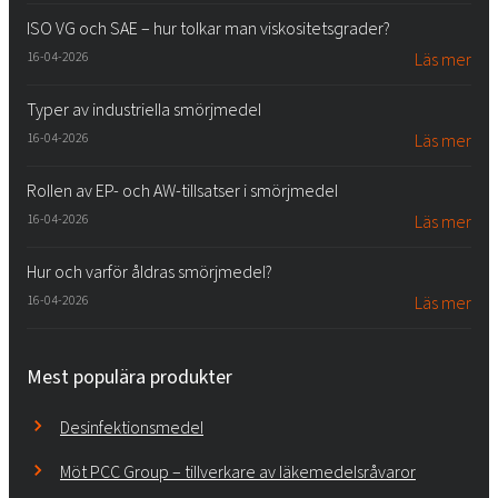
ISO VG och SAE – hur tolkar man viskositetsgrader?
16-04-2026
Läs mer
Typer av industriella smörjmedel
16-04-2026
Läs mer
Rollen av EP- och AW-tillsatser i smörjmedel
16-04-2026
Läs mer
Hur och varför åldras smörjmedel?
16-04-2026
Läs mer
Mest populära produkter
Desinfektionsmedel
Möt PCC Group – tillverkare av läkemedelsråvaror