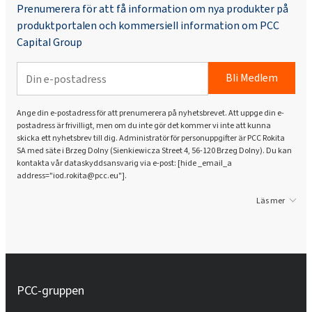
Prenumerera för att få information om nya produkter på
produktportalen och kommersiell information om PCC
Rokopol® V700 (polyeterpolyol)
Capital Group
Rokopol® iCan 2432
Bli Medlem
Ange din e-postadress för att prenumerera på nyhetsbrevet. Att uppge din e-
Rokopol® iCan 2770
postadress är frivilligt, men om du inte gör det kommer vi inte att kunna
skicka ett nyhetsbrev till dig. Administratör för personuppgifter är PCC Rokita
SA med säte i Brzeg Dolny (Sienkiewicza Street 4, 56-120 Brzeg Dolny). Du kan
kontakta vår dataskyddsansvarig via e-post: [hide _email_a
Rokopol® iCan 4100
address="iod.rokita@pcc.eu"].
Läs mer
Rokopol® vTec 770 (polyeterpolyol)
Rokopol® vTec 8860 (polyeterpolyol)
PCC-gruppen
Rokopol® vTec 8888 (polyeterpolyol)