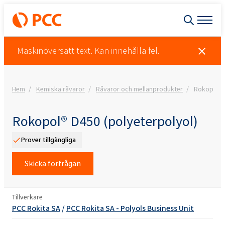
Maskinöversatt text. Kan innehålla fel.
Hem
Kemiska råvaror
Råvaror och mellanprodukter
Rokopol® 
Rokopol® D450 (polyeterpolyol)
Prover tillgängliga
Skicka förfrågan
Tillverkare
PCC Rokita SA
/
PCC Rokita SA - Polyols Business Unit