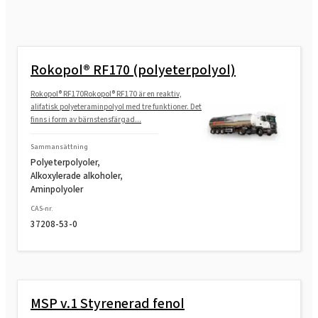
Rokopol® G1000 (polyeterpolyol)
Rokopol® RF170 (polyeterpolyol)
Rokopol® G441 (polyeterpolyol)
Rokopol® RF170Rokopol® RF170 är en reaktiv,
alifatisk polyeteraminpolyol med tre funktioner. Det
finns i form av bärnstensfärgad...
Rokopol® G500 (polyeterpolyol)
Sammansättning
Polyeterpolyoler,
Rokopol® G700 (polyeterpolyol)
Alkoxylerade alkoholer,
Aminpolyoler
CAS-nr.
Rokopol® GS364 (polyeterpolyol)
37208-53-0
Rokopol® GS484 (polyeterpolyol)
MSP v.1 Styrenerad fenol
Rokopol® M1140 (polyeterpolyol)